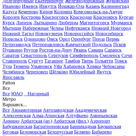
Долгопрудный
Екатеринбург
Железнодорожный
Жуковский
Иваново
Ижевск
Иркутск
Йошкар-Ола
Казань
Калининград
Калуга
Кемерово
Киров
Коломна
Комсомольск-на-Амуре
Королев
Кострома
Красногорск
Краснодар
Красноярск
Курган
Курск
Липецк
Лыткарино
Люберцы
Магнитогорск
Мурманск
Мытищи
Набережные Челны
Нефтекамск
Нижний Новгород
Нижний Тагил
Новокузнецк
Новороссийск
Новосибирск
Норильск
Одинцово
Омск
Орел
Оренбург
Пенза
Пермь
Петрозаводск
Петропавловск-Камчатский
Подольск
Псков
Пушкино
Реутов
Ростов-на-Дону
Рязань
Самара
Саранск
Саратов
Севастополь
Серпухов
Симферополь
Смоленск
Сочи
Ставрополь
Сургут
Таганрог
Тамбов
Тверь
Тольятти
Томск
Тула
Тюмень
Ульяновск
Уфа
Хабаровск
Химки
Чебоксары
Челябинск
Череповец
Щёлково
Юбилейный
Якутск
Ярославль
Район
Все
Все
ЮАО
Нагорный
Метро
Варшавск...
Все
Авиамоторная
Автозаводская
Академическая
Алексеевская
Алма-Атинская
Алтуфьево
Аминьевская
Аннино
Арбатская (ар.)
Арбатская (фил.)
Аэропорт
Бабушкинская
Багратионовская
Баррикадная
Бауманская
Беговая
Беломорская
Белорусская
Беляево
Бибирево