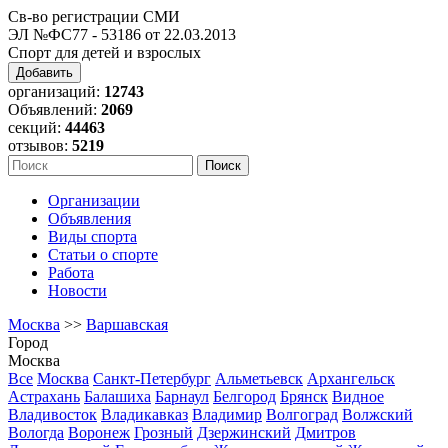
Св-во регистрации СМИ
ЭЛ №ФС77 - 53186 от 22.03.2013
Спорт для детей и взрослых
Добавить
организаций:
12743
Объявлений:
2069
секций:
44463
отзывов:
5219
Организации
Объявления
Виды спорта
Статьи о спорте
Работа
Новости
Москва
>>
Варшавская
Город
Москва
Все
Москва
Санкт-Петербург
Альметьевск
Архангельск
Астрахань
Балашиха
Барнаул
Белгород
Брянск
Видное
Владивосток
Владикавказ
Владимир
Волгоград
Волжский
Вологда
Воронеж
Грозный
Дзержинский
Дмитров