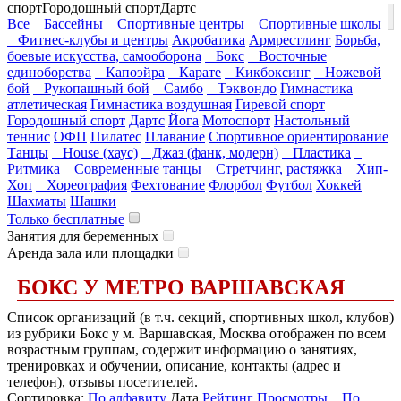
спорт
Городошный спорт
Дартс
Все
Бассейны
Спортивные центры
Спортивные школы
Фитнес-клубы и центры
Акробатика
Армрестлинг
Борьба,
боевые искусства, самооборона
Бокс
Восточные
единоборства
Капоэйра
Карате
Кикбоксинг
Ножевой
бой
Рукопашный бой
Самбо
Тэквондо
Гимнастика
атлетическая
Гимнастика воздушная
Гиревой спорт
Городошный спорт
Дартс
Йога
Мотоспорт
Настольный
теннис
ОФП
Пилатес
Плавание
Спортивное ориентирование
Танцы
House (хаус)
Джаз (фанк, модерн)
Пластика
Ритмика
Современные танцы
Стретчинг, растяжка
Хип-
Хоп
Хореография
Фехтование
Флорбол
Футбол
Хоккей
Шахматы
Шашки
Только бесплатные
Занятия для беременных
Аренда зала или площадки
БОКС У МЕТРО ВАРШАВСКАЯ
Список организаций (в т.ч. секций, спортивных школ, клубов)
из рубрики Бокс у м. Варшавская, Москва отображен по всем
возрастным группам, содержит информацию о занятиях,
тренировках и обучении, описание, контакты (адрес и
телефон), отзывы посетителей.
Сортировка:
По алфавиту
Дата
Рейтинг
Просмотры
По