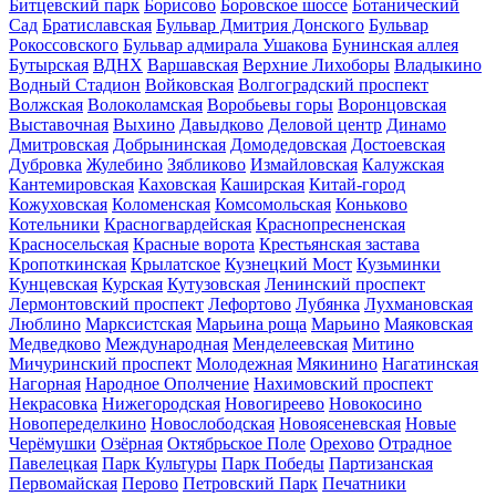
Битцевский парк
Борисово
Боровское шоссе
Ботанический
Сад
Братиславская
Бульвар Дмитрия Донского
Бульвар
Рокоссовского
Бульвар адмирала Ушакова
Бунинская аллея
Бутырская
ВДНХ
Варшавская
Верхние Лихоборы
Владыкино
Водный Стадион
Войковская
Волгоградский проспект
Волжская
Волоколамская
Воробьевы горы
Воронцовская
Выставочная
Выхино
Давыдково
Деловой центр
Динамо
Дмитровская
Добрынинская
Домодедовская
Достоевская
Дубровка
Жулебино
Зябликово
Измайловская
Калужская
Кантемировская
Каховская
Каширская
Китай-город
Кожуховская
Коломенская
Комсомольская
Коньково
Котельники
Красногвардейская
Краснопресненская
Красносельская
Красные ворота
Крестьянская застава
Кропоткинская
Крылатское
Кузнецкий Мост
Кузьминки
Кунцевская
Курская
Кутузовская
Ленинский проспект
Лермонтовский проспект
Лефортово
Лубянка
Лухмановская
Люблино
Марксистская
Марьина роща
Марьино
Маяковская
Медведково
Международная
Менделеевская
Митино
Мичуринский проспект
Молодежная
Мякинино
Нагатинская
Нагорная
Народное Ополчение
Нахимовский проспект
Некрасовка
Нижегородская
Новогиреево
Новокосино
Новопеределкино
Новослободская
Новоясеневская
Новые
Черёмушки
Озёрная
Октябрьское Поле
Орехово
Отрадное
Павелецкая
Парк Культуры
Парк Победы
Партизанская
Первомайская
Перово
Петровский Парк
Печатники