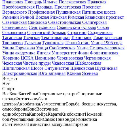
Планерная
Площадь Ильича
Полежаевская
Пражская
Преображенская Площадь
Пролетарская
Проспект
Вернадского
Профсоюзная
Пушкинская
Пятницкое шоссе
Раменки
Речной Вокзал
Рижская
Римская
Рязанский проспект
Савеловская
Свиблово
Севастопольская
Селигерская
Семеновская
Серпуховская
Славянский бульвар
Сокол
Сокольники
Сретенский бульвар
Строгино
Сходненская
Таганская
Тверская
Текстильщики
Технопарк
Тимирязевская
Тропарево
Тульская
Тушинская
Тёплый стан
Улица 1905 года
Улица Горчакова
Улица Скобелевская
Улица Старокачаловская
Улица академика Янгеля
Университет
Фили
Фонвизинская
Ховрино
ЦСКА
Царицыно
Черкизовская
Чертановская
Чеховская
Чистые пруды
Чкаловская
Шаболовская
Шипиловская
Шоссе Энтузиастов
Щелковская
Щукинская
Электрозаводская
Юго-западная
Южная
Ясенево
Возраст
Нет
Спорт
Все
Бокс
Бассейны
Спортивные центры
Спортивные
школы
Фитнес-клубы и
центры
Акробатика
Армрестлинг
Борьба, боевые искусства,
самооборона
Бокс
Восточные
единоборства
Капоэйра
Карате
Кикбоксинг
Ножевой
бой
Рукопашный бой
Самбо
Тэквондо
Гимнастика
атлетическая
Гимнастика воздушная
Гиревой