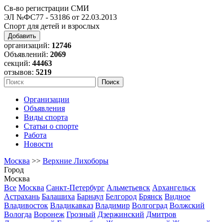
Св-во регистрации СМИ
ЭЛ №ФС77 - 53186 от 22.03.2013
Спорт для детей и взрослых
Добавить
организаций:
12746
Объявлений:
2069
секций:
44463
отзывов:
5219
Организации
Объявления
Виды спорта
Статьи о спорте
Работа
Новости
Москва
>>
Верхние Лихоборы
Город
Москва
Все
Москва
Санкт-Петербург
Альметьевск
Архангельск
Астрахань
Балашиха
Барнаул
Белгород
Брянск
Видное
Владивосток
Владикавказ
Владимир
Волгоград
Волжский
Вологда
Воронеж
Грозный
Дзержинский
Дмитров