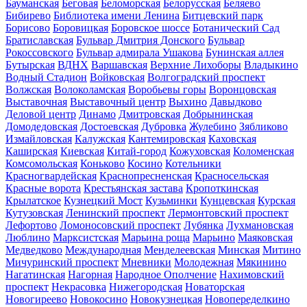
Бауманская
Беговая
Беломорская
Белорусская
Беляево
Бибирево
Библиотека имени Ленина
Битцевский парк
Борисово
Боровицкая
Боровское шоссе
Ботанический Сад
Братиславская
Бульвар Дмитрия Донского
Бульвар
Рокоссовского
Бульвар адмирала Ушакова
Бунинская аллея
Бутырская
ВДНХ
Варшавская
Верхние Лихоборы
Владыкино
Водный Стадион
Войковская
Волгоградский проспект
Волжская
Волоколамская
Воробьевы горы
Воронцовская
Выставочная
Выставочный центр
Выхино
Давыдково
Деловой центр
Динамо
Дмитровская
Добрынинская
Домодедовская
Достоевская
Дубровка
Жулебино
Зябликово
Измайловская
Калужская
Кантемировская
Каховская
Каширская
Киевская
Китай-город
Кожуховская
Коломенская
Комсомольская
Коньково
Косино
Котельники
Красногвардейская
Краснопресненская
Красносельская
Красные ворота
Крестьянская застава
Кропоткинская
Крылатское
Кузнецкий Мост
Кузьминки
Кунцевская
Курская
Кутузовская
Ленинский проспект
Лермонтовский проспект
Лефортово
Ломоносовский проспект
Лубянка
Лухмановская
Люблино
Марксистская
Марьина роща
Марьино
Маяковская
Медведково
Международная
Менделеевская
Минская
Митино
Мичуринский проспект
Мневники
Молодежная
Мякинино
Нагатинская
Нагорная
Народное Ополчение
Нахимовский
проспект
Некрасовка
Нижегородская
Новаторская
Новогиреево
Новокосино
Новокузнецкая
Новопеределкино