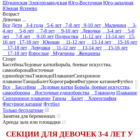
Щукинская
Электрозаводская
Юго-Восточная
Юго-западная
Южная
Ясенево
Возраст
Девочки ...
Все
Дети
3-4 года
5-6 лет
7-8 лет
9-10 лет
Мальчики
3-
4 лет
5-6 лет
7-8 лет
9-10 лет
Девочки
3-4 лет
5-6
лет
7-8 лет
9-10 лет
Подростки
11-12 лет
13-14 лет
15-
16 лет
17-18 лет
Юноши
11-12 лет
13-14 лет
15-16 лет
17-18 лет
Девушки
11-12 лет
13-14 лет
15-16 лет
17-18 лет
Взрослые
Мужчины
Женщины
Спорт
Бассейны
Ледовые катки
Борьба, боевые искусства,
самооборона
Восточные
единоборства
Тэквондо
Плавание
Синхронное
плавание
Танцы
Балет
Хореография
Фигурное катание
Футбол
Все
Бассейны
Ледовые катки
Борьба, боевые искусства,
самооборона
Восточные единоборства
Тэквондо
Плавание
Синхронное плавание
Танцы
Балет
Хореография
Фигурное катание
Футбол
Только бесплатные
Занятия для беременных
Аренда зала или площадки
СЕКЦИИ ДЛЯ ДЕВОЧЕК 3-4 ЛЕТ У