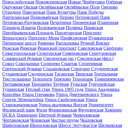
Новослободская
Новоясеневская
Новые Черёмушки
Озёрная
Окружная
Окская
Октябрьская
Октябрьское Поле
Орехово
Отрадное
Павелецкая
Парк Культуры
Парк Победы
Партизанская
Первомайская
Перово
Петровский Парк
Петровско-Разумовская
Печатники
Пионерская
Планерная
Площадь Ильича
Полежаевская
Полянка
Пражская
Преображенская Площадь
Пролетарская
Проспект
Вернадского
Проспект Мира
Профсоюзная
Пушкинская
Пятницкое шоссе
Раменки
Рассказовка
Речной Вокзал
Рижская
Римская
Рязанский проспект
Савеловская
Свиблово
Севастопольская
Селигерская
Семеновская
Серпуховская
Славянский бульвар
Смоленская (ар.)
Смоленская (фил.)
Сокол
Сокольники
Солнцево
Спартак
Спортивная
Сретенский бульвар
Стахановская
Строгино
Студенческая
Сухаревская
Сходненская
Таганская
Тверская
Театральная
Текстильщики
Телецентр
Терехово
Технопарк
Тимирязевская
Третьяковская
Тропарево
Трубная
Тульская
Тургеневская
Тушинская
Тёплый стан
Улица 1905 года
Улица Академика
Королёва
Улица Горчакова
Улица Дмитриевского
Улица
Сергея Эйзенштейна
Улица Скобелевская
Улица
Старокачаловская
Улица академика Янгеля
Университет
Филевский парк
Фили
Фонвизинская
Фрунзенская
Ховрино
ЦСКА
Царицыно
Цветной бульвар
Черкизовская
Чертановская
Чеховская
Чистые пруды
Чкаловская
Шаболовская
Шипиловская
Шоссе Энтузиастов
Щелковская