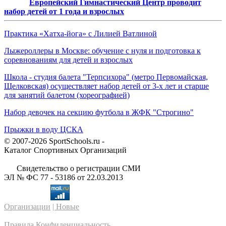
Европейский Гимнастический Центр проводит
набор детей от 1 года и взрослых
Практика «Хатха-йога» с Лилией Ватлиной
Лыжероллеры в Москве: обучение с нуля и подготовка к
соревнованиям для детей и взрослых
Школа - студия балета "Терпсихора" (метро Первомайская,
Щелковская) осуществляет набор детей от 3-х лет и старше
для занятий балетом (хореографией)
Набор девочек на секцию футбола в ЖФК "Строгино"
Прыжки в воду ЦСКА
© 2007-2026 SportSchools.ru -
Каталог Спортивных Организаций
Свидетельство о регистрации СМИ
ЭЛ № ФС 77 - 53186 от 22.03.2013
Организации
| Новые
Правила
Конфиденциальность