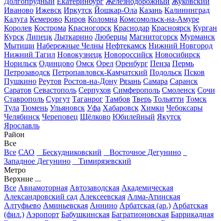
Долгопрудный
Екатеринбург
Железнодорожный
Жуковский
Иваново
Ижевск
Иркутск
Йошкар-Ола
Казань
Калининград
Калуга
Кемерово
Киров
Коломна
Комсомольск-на-Амуре
Королев
Кострома
Красногорск
Краснодар
Красноярск
Курган
Курск
Липецк
Лыткарино
Люберцы
Магнитогорск
Мурманск
Мытищи
Набережные Челны
Нефтекамск
Нижний Новгород
Нижний Тагил
Новокузнецк
Новороссийск
Новосибирск
Норильск
Одинцово
Омск
Орел
Оренбург
Пенза
Пермь
Петрозаводск
Петропавловск-Камчатский
Подольск
Псков
Пушкино
Реутов
Ростов-на-Дону
Рязань
Самара
Саранск
Саратов
Севастополь
Серпухов
Симферополь
Смоленск
Сочи
Ставрополь
Сургут
Таганрог
Тамбов
Тверь
Тольятти
Томск
Тула
Тюмень
Ульяновск
Уфа
Хабаровск
Химки
Чебоксары
Челябинск
Череповец
Щёлково
Юбилейный
Якутск
Ярославль
Район
Все
Все
САО
Бескудниковский
Восточное Дегунино
Западное Дегунино
Тимирязевский
Метро
Верхние ...
Все
Авиамоторная
Автозаводская
Академическая
Александровский сад
Алексеевская
Алма-Атинская
Алтуфьево
Аминьевская
Аннино
Арбатская (ар.)
Арбатская
(фил.)
Аэропорт
Бабушкинская
Багратионовская
Баррикадная