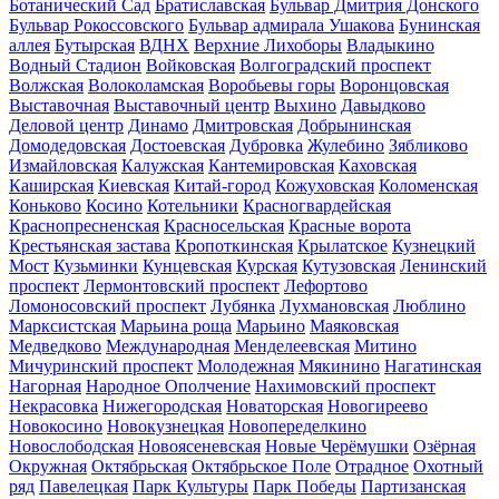
Ботанический Сад
Братиславская
Бульвар Дмитрия Донского
Бульвар Рокоссовского
Бульвар адмирала Ушакова
Бунинская
аллея
Бутырская
ВДНХ
Верхние Лихоборы
Владыкино
Водный Стадион
Войковская
Волгоградский проспект
Волжская
Волоколамская
Воробьевы горы
Воронцовская
Выставочная
Выставочный центр
Выхино
Давыдково
Деловой центр
Динамо
Дмитровская
Добрынинская
Домодедовская
Достоевская
Дубровка
Жулебино
Зябликово
Измайловская
Калужская
Кантемировская
Каховская
Каширская
Киевская
Китай-город
Кожуховская
Коломенская
Коньково
Косино
Котельники
Красногвардейская
Краснопресненская
Красносельская
Красные ворота
Крестьянская застава
Кропоткинская
Крылатское
Кузнецкий
Мост
Кузьминки
Кунцевская
Курская
Кутузовская
Ленинский
проспект
Лермонтовский проспект
Лефортово
Ломоносовский проспект
Лубянка
Лухмановская
Люблино
Марксистская
Марьина роща
Марьино
Маяковская
Медведково
Международная
Менделеевская
Митино
Мичуринский проспект
Молодежная
Мякинино
Нагатинская
Нагорная
Народное Ополчение
Нахимовский проспект
Некрасовка
Нижегородская
Новаторская
Новогиреево
Новокосино
Новокузнецкая
Новопеределкино
Новослободская
Новоясеневская
Новые Черёмушки
Озёрная
Окружная
Октябрьская
Октябрьское Поле
Отрадное
Охотный
ряд
Павелецкая
Парк Культуры
Парк Победы
Партизанская