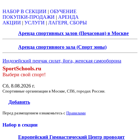
НАБОР В СЕКЦИИ
|
ОБУЧЕНИЕ
ПОКУПКИ-ПРОДАЖИ
|
АРЕНДА
АКЦИИ
|
УСЛУГИ
|
ЛАГЕРЯ, СБОРЫ
Аренда спортивных залов (Почасовая) в Москве
Аренда спортивного зала (Спорт зоны)
Индозейский пенчак силат, йога, женская самооборона
SportSchools.ru
Выбери свой спорт!
Сб, 8.08.2026 г.
Спортивные организации в Москве, СПб, городах России.
Добавить
Перед размещением ознакомьтесь с
Правилами
Набор в секции
Европейский Гимнастический Центр проводит