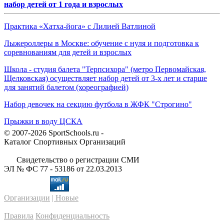
набор детей от 1 года и взрослых
Практика «Хатха-йога» с Лилией Ватлиной
Лыжероллеры в Москве: обучение с нуля и подготовка к
соревнованиям для детей и взрослых
Школа - студия балета "Терпсихора" (метро Первомайская,
Щелковская) осуществляет набор детей от 3-х лет и старше
для занятий балетом (хореографией)
Набор девочек на секцию футбола в ЖФК "Строгино"
Прыжки в воду ЦСКА
© 2007-2026 SportSchools.ru -
Каталог Спортивных Организаций
Свидетельство о регистрации СМИ
ЭЛ № ФС 77 - 53186 от 22.03.2013
Организации
| Новые
Правила
Конфиденциальность