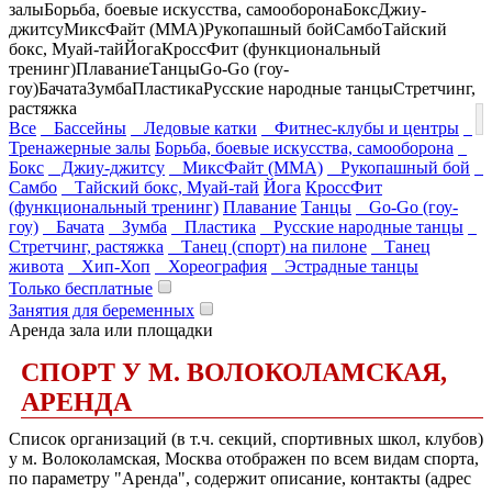
залы
Борьба, боевые искусства, самооборона
Бокс
Джиу-
джитсу
МиксФайт (ММА)
Рукопашный бой
Самбо
Тайский
бокс, Муай-тай
Йога
КроссФит (функциональный
тренинг)
Плавание
Танцы
Go-Go (гоу-
гоу)
Бачата
Зумба
Пластика
Русские народные танцы
Стретчинг,
растяжка
Все
Бассейны
Ледовые катки
Фитнес-клубы и центры
Тренажерные залы
Борьба, боевые искусства, самооборона
Бокс
Джиу-джитсу
МиксФайт (ММА)
Рукопашный бой
Самбо
Тайский бокс, Муай-тай
Йога
КроссФит
(функциональный тренинг)
Плавание
Танцы
Go-Go (гоу-
гоу)
Бачата
Зумба
Пластика
Русские народные танцы
Стретчинг, растяжка
Танец (спорт) на пилоне
Танец
живота
Хип-Хоп
Хореография
Эстрадные танцы
Только бесплатные
Занятия для беременных
Аренда зала или площадки
СПОРТ У М. ВОЛОКОЛАМСКАЯ,
АРЕНДА
Список организаций (в т.ч. секций, спортивных школ, клубов)
у м. Волоколамская, Москва отображен по всем видам спорта,
по параметру "Аренда", содержит описание, контакты (адрес