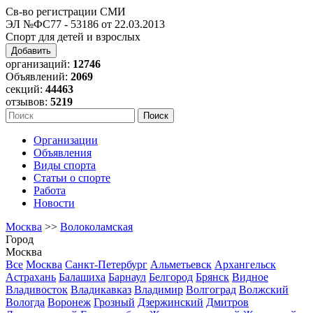
Св-во регистрации СМИ
ЭЛ №ФС77 - 53186 от 22.03.2013
Спорт для детей и взрослых
Добавить
организаций:
12746
Объявлений:
2069
секций:
44463
отзывов:
5219
Организации
Объявления
Виды спорта
Статьи о спорте
Работа
Новости
Москва
>>
Волоколамская
Город
Москва
Все
Москва
Санкт-Петербург
Альметьевск
Архангельск
Астрахань
Балашиха
Барнаул
Белгород
Брянск
Видное
Владивосток
Владикавказ
Владимир
Волгоград
Волжский
Вологда
Воронеж
Грозный
Дзержинский
Дмитров