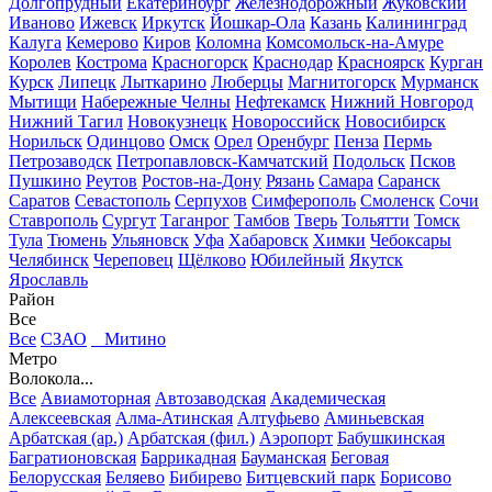
Долгопрудный
Екатеринбург
Железнодорожный
Жуковский
Иваново
Ижевск
Иркутск
Йошкар-Ола
Казань
Калининград
Калуга
Кемерово
Киров
Коломна
Комсомольск-на-Амуре
Королев
Кострома
Красногорск
Краснодар
Красноярск
Курган
Курск
Липецк
Лыткарино
Люберцы
Магнитогорск
Мурманск
Мытищи
Набережные Челны
Нефтекамск
Нижний Новгород
Нижний Тагил
Новокузнецк
Новороссийск
Новосибирск
Норильск
Одинцово
Омск
Орел
Оренбург
Пенза
Пермь
Петрозаводск
Петропавловск-Камчатский
Подольск
Псков
Пушкино
Реутов
Ростов-на-Дону
Рязань
Самара
Саранск
Саратов
Севастополь
Серпухов
Симферополь
Смоленск
Сочи
Ставрополь
Сургут
Таганрог
Тамбов
Тверь
Тольятти
Томск
Тула
Тюмень
Ульяновск
Уфа
Хабаровск
Химки
Чебоксары
Челябинск
Череповец
Щёлково
Юбилейный
Якутск
Ярославль
Район
Все
Все
СЗАО
Митино
Метро
Волокола...
Все
Авиамоторная
Автозаводская
Академическая
Алексеевская
Алма-Атинская
Алтуфьево
Аминьевская
Арбатская (ар.)
Арбатская (фил.)
Аэропорт
Бабушкинская
Багратионовская
Баррикадная
Бауманская
Беговая
Белорусская
Беляево
Бибирево
Битцевский парк
Борисово