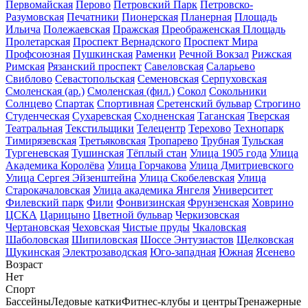
Первомайская
Перово
Петровский Парк
Петровско-
Разумовская
Печатники
Пионерская
Планерная
Площадь
Ильича
Полежаевская
Пражская
Преображенская Площадь
Пролетарская
Проспект Вернадского
Проспект Мира
Профсоюзная
Пушкинская
Раменки
Речной Вокзал
Рижская
Римская
Рязанский проспект
Савеловская
Саларьево
Свиблово
Севастопольская
Семеновская
Серпуховская
Смоленская (ар.)
Смоленская (фил.)
Сокол
Сокольники
Солнцево
Спартак
Спортивная
Сретенский бульвар
Строгино
Студенческая
Сухаревская
Сходненская
Таганская
Тверская
Театральная
Текстильщики
Телецентр
Терехово
Технопарк
Тимирязевская
Третьяковская
Тропарево
Трубная
Тульская
Тургеневская
Тушинская
Тёплый стан
Улица 1905 года
Улица
Академика Королёва
Улица Горчакова
Улица Дмитриевского
Улица Сергея Эйзенштейна
Улица Скобелевская
Улица
Старокачаловская
Улица академика Янгеля
Университет
Филевский парк
Фили
Фонвизинская
Фрунзенская
Ховрино
ЦСКА
Царицыно
Цветной бульвар
Черкизовская
Чертановская
Чеховская
Чистые пруды
Чкаловская
Шаболовская
Шипиловская
Шоссе Энтузиастов
Щелковская
Щукинская
Электрозаводская
Юго-западная
Южная
Ясенево
Возраст
Нет
Спорт
Бассейны
Ледовые катки
Фитнес-клубы и центры
Тренажерные