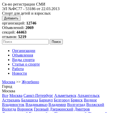
Св-во регистрации СМИ
ЭЛ №ФС77 - 53186 от 22.03.2013
Спорт для детей и взрослых
Добавить
организаций:
12746
Объявлений:
2069
секций:
44463
отзывов:
5219
Организации
Объявления
Виды спорта
Статьи о спорте
Работа
Новости
Москва
>>
Жулебино
Город
Москва
Все
Москва
Санкт-Петербург
Альметьевск
Архангельск
Астрахань
Балашиха
Барнаул
Белгород
Брянск
Видное
Владивосток
Владикавказ
Владимир
Волгоград
Волжский
Вологда
Воронеж
Грозный
Дзержинский
Дмитров