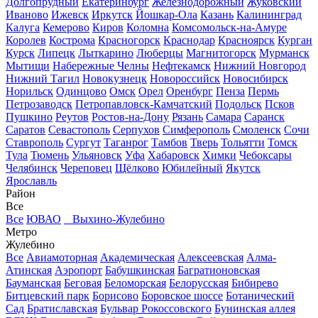
Долгопрудный
Екатеринбург
Железнодорожный
Жуковский
Иваново
Ижевск
Иркутск
Йошкар-Ола
Казань
Калининград
Калуга
Кемерово
Киров
Коломна
Комсомольск-на-Амуре
Королев
Кострома
Красногорск
Краснодар
Красноярск
Курган
Курск
Липецк
Лыткарино
Люберцы
Магнитогорск
Мурманск
Мытищи
Набережные Челны
Нефтекамск
Нижний Новгород
Нижний Тагил
Новокузнецк
Новороссийск
Новосибирск
Норильск
Одинцово
Омск
Орел
Оренбург
Пенза
Пермь
Петрозаводск
Петропавловск-Камчатский
Подольск
Псков
Пушкино
Реутов
Ростов-на-Дону
Рязань
Самара
Саранск
Саратов
Севастополь
Серпухов
Симферополь
Смоленск
Сочи
Ставрополь
Сургут
Таганрог
Тамбов
Тверь
Тольятти
Томск
Тула
Тюмень
Ульяновск
Уфа
Хабаровск
Химки
Чебоксары
Челябинск
Череповец
Щёлково
Юбилейный
Якутск
Ярославль
Район
Все
Все
ЮВАО
Выхино-Жулебино
Метро
Жулебино
Все
Авиамоторная
Академическая
Алексеевская
Алма-
Атинская
Аэропорт
Бабушкинская
Багратионовская
Бауманская
Беговая
Беломорская
Белорусская
Бибирево
Битцевский парк
Борисово
Боровское шоссе
Ботанический
Сад
Братиславская
Бульвар Рокоссовского
Бунинская аллея