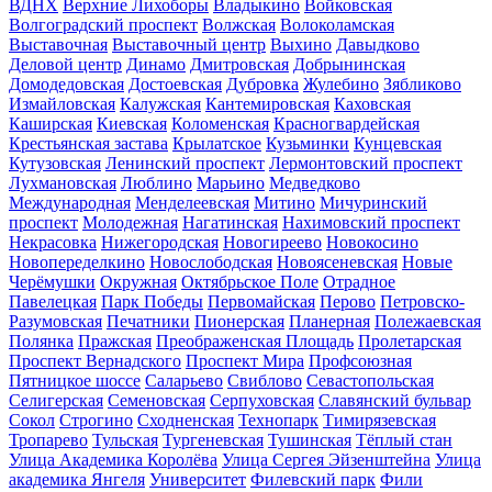
ВДНХ
Верхние Лихоборы
Владыкино
Войковская
Волгоградский проспект
Волжская
Волоколамская
Выставочная
Выставочный центр
Выхино
Давыдково
Деловой центр
Динамо
Дмитровская
Добрынинская
Домодедовская
Достоевская
Дубровка
Жулебино
Зябликово
Измайловская
Калужская
Кантемировская
Каховская
Каширская
Киевская
Коломенская
Красногвардейская
Крестьянская застава
Крылатское
Кузьминки
Кунцевская
Кутузовская
Ленинский проспект
Лермонтовский проспект
Лухмановская
Люблино
Марьино
Медведково
Международная
Менделеевская
Митино
Мичуринский
проспект
Молодежная
Нагатинская
Нахимовский проспект
Некрасовка
Нижегородская
Новогиреево
Новокосино
Новопеределкино
Новослободская
Новоясеневская
Новые
Черёмушки
Окружная
Октябрьское Поле
Отрадное
Павелецкая
Парк Победы
Первомайская
Перово
Петровско-
Разумовская
Печатники
Пионерская
Планерная
Полежаевская
Полянка
Пражская
Преображенская Площадь
Пролетарская
Проспект Вернадского
Проспект Мира
Профсоюзная
Пятницкое шоссе
Саларьево
Свиблово
Севастопольская
Селигерская
Семеновская
Серпуховская
Славянский бульвар
Сокол
Строгино
Сходненская
Технопарк
Тимирязевская
Тропарево
Тульская
Тургеневская
Тушинская
Тёплый стан
Улица Академика Королёва
Улица Сергея Эйзенштейна
Улица
академика Янгеля
Университет
Филевский парк
Фили