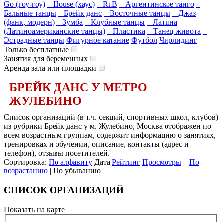
Go (гоу-гоу)
House (хаус)
RnB
Аргентинское танго
Бальные танцы
Брейк данс
Восточные танцы
Джаз
(фанк, модерн)
Зумба
Клубные танцы
Латина
(Латиноамериканские танцы)
Пластика
Танец живота
Эстрадные танцы
Фигурное катание
Футбол
Чирлидинг
Только бесплатные
Занятия для беременных
Аренда зала или площадки
БРЕЙК ДАНС У МЕТРО
ЖУЛЕБИНО
Список организаций (в т.ч. секций, спортивных школ, клубов)
из рубрики Брейк данс у м. Жулебино, Москва отображен по
всем возрастным группам, содержит информацию о занятиях,
тренировках и обучении, описание, контакты (адрес и
телефон), отзывы посетителей.
Сортировка:
По алфавиту
Дата
Рейтинг
Просмотры
По
возрастанию
| По убыванию
СПИСОК ОРГАНИЗАЦИЙ
Показать на карте