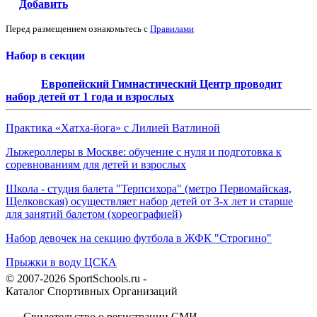
Добавить
Перед размещением ознакомьтесь с
Правилами
Набор в секции
Европейский Гимнастический Центр проводит
набор детей от 1 года и взрослых
Практика «Хатха-йога» с Лилией Ватлиной
Лыжероллеры в Москве: обучение с нуля и подготовка к
соревнованиям для детей и взрослых
Школа - студия балета "Терпсихора" (метро Первомайская,
Щелковская) осуществляет набор детей от 3-х лет и старше
для занятий балетом (хореографией)
Набор девочек на секцию футбола в ЖФК "Строгино"
Прыжки в воду ЦСКА
© 2007-2026 SportSchools.ru -
Каталог Спортивных Организаций
Свидетельство о регистрации СМИ