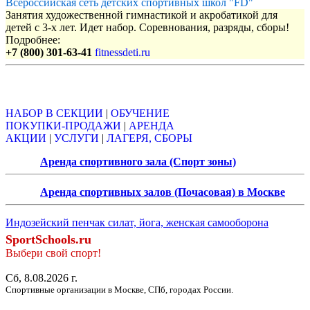
Всероссийская сеть детских спортивных школ "FD"
Занятия художественной гимнастикой и акробатикой для
детей с 3-х лет. Идет набор. Соревнования, разряды, сборы!
Подробнее:
+7 (800) 301-63-41
fitnessdeti.ru
Объявления
НАБОР В СЕКЦИИ
|
ОБУЧЕНИЕ
ПОКУПКИ-ПРОДАЖИ
|
АРЕНДА
АКЦИИ
|
УСЛУГИ
|
ЛАГЕРЯ, СБОРЫ
Аренда спортивного зала (Спорт зоны)
Аренда спортивных залов (Почасовая) в Москве
Индозейский пенчак силат, йога, женская самооборона
SportSchools.ru
Выбери свой спорт!
Сб, 8.08.2026 г.
Спортивные организации в Москве, СПб, городах России.