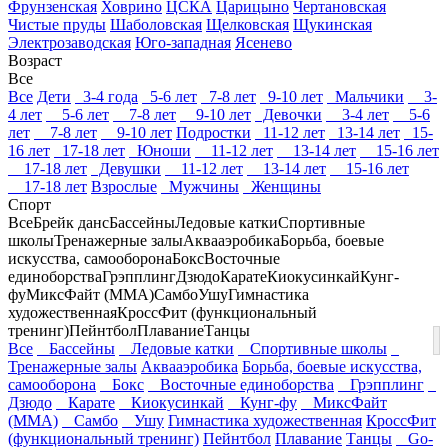
Фрунзенская
Ховрино
ЦСКА
Царицыно
Чертановская
Чистые пруды
Шаболовская
Щелковская
Щукинская
Электрозаводская
Юго-западная
Ясенево
Возраст
Все
Все
Дети
3-4 года
5-6 лет
7-8 лет
9-10 лет
Мальчики
3-
4 лет
5-6 лет
7-8 лет
9-10 лет
Девочки
3-4 лет
5-6
лет
7-8 лет
9-10 лет
Подростки
11-12 лет
13-14 лет
15-
16 лет
17-18 лет
Юноши
11-12 лет
13-14 лет
15-16 лет
17-18 лет
Девушки
11-12 лет
13-14 лет
15-16 лет
17-18 лет
Взрослые
Мужчины
Женщины
Спорт
Все
Брейк данс
Бассейны
Ледовые катки
Спортивные
школы
Тренажерные залы
Аквааэробика
Борьба, боевые
искусства, самооборона
Бокс
Восточные
единоборства
Грэпплинг
Дзюдо
Карате
Киокусинкай
Кунг-
фу
МиксФайт (ММА)
Самбо
Ушу
Гимнастика
художественная
КроссФит (функциональный
тренинг)
Пейнтбол
Плавание
Танцы
Все
Бассейны
Ледовые катки
Спортивные школы
Тренажерные залы
Аквааэробика
Борьба, боевые искусства,
самооборона
Бокс
Восточные единоборства
Грэпплинг
Дзюдо
Карате
Киокусинкай
Кунг-фу
МиксФайт
(ММА)
Самбо
Ушу
Гимнастика художественная
КроссФит
(функциональный тренинг)
Пейнтбол
Плавание
Танцы
Go-