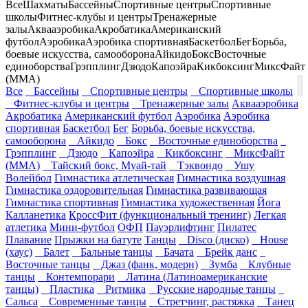
Все
Шахматы
Бассейны
Спортивные центры
Спортивные
школы
Фитнес-клубы и центры
Тренажерные
залы
Аквааэробика
Акробатика
Американский
футбол
Аэробика
Аэробика спортивная
Баскетбол
Бег
Борьба,
боевые искусства, самооборона
Айкидо
Бокс
Восточные
единоборства
Грэпплинг
Дзюдо
Капоэйра
Кикбоксинг
МиксФайт
(ММА)
Все
Бассейны
Спортивные центры
Спортивные школы
Фитнес-клубы и центры
Тренажерные залы
Аквааэробика
Акробатика
Американский футбол
Аэробика
Аэробика
спортивная
Баскетбол
Бег
Борьба, боевые искусства,
самооборона
Айкидо
Бокс
Восточные единоборства
Грэпплинг
Дзюдо
Капоэйра
Кикбоксинг
МиксФайт
(ММА)
Тайский бокс, Муай-тай
Тэквондо
Ушу
Волейбол
Гимнастика атлетическая
Гимнастика воздушная
Гимнастика оздоровительная
Гимнастика развивающая
Гимнастика спортивная
Гимнастика художественная
Йога
Калланетика
КроссФит (функциональный тренинг)
Легкая
атлетика
Мини-футбол
ОФП
Пауэрлифтинг
Пилатес
Плавание
Прыжки на батуте
Танцы
Disco (диско)
House
(хаус)
Балет
Бальные танцы
Бачата
Брейк данс
Восточные танцы
Джаз (фанк, модерн)
Зумба
Клубные
танцы
Контемпорари
Латина (Латиноамериканские
танцы)
Пластика
Ритмика
Русские народные танцы
Сальса
Современные танцы
Стретчинг, растяжка
Танец