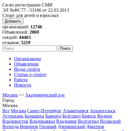
Св-во регистрации СМИ
ЭЛ №ФС77 - 53186 от 22.03.2013
Спорт для детей и взрослых
Добавить
организаций:
12746
Объявлений:
2069
секций:
44463
отзывов:
5219
Организации
Объявления
Виды спорта
Статьи о спорте
Работа
Новости
Москва
>>
Академический р-н
Город
Москва
Все
Москва
Санкт-Петербург
Альметьевск
Архангельск
Астрахань
Балашиха
Барнаул
Белгород
Брянск
Видное
Владивосток
Владикавказ
Владимир
Волгоград
Волжский
Вологда
Воронеж
Грозный
Дзержинский
Дмитров