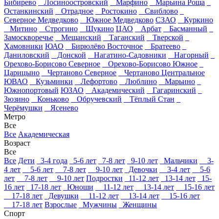
Бибирево
Лосиноостровский
Марфино
Марьина Роща
Останкинский
Отрадное
Ростокино
Свиблово
Северное Медведково
Южное Медведково
СЗАО
Куркино
Митино
Строгино
Щукино
ЦАО
Арбат
Басманный
Замоскворечье
Мещанский
Таганский
Тверской
Хамовники
ЮАО
Бирюлёво Восточное
Братеево
Даниловский
Донской
Нагатино-Садовники
Нагорный
Орехово-Борисово Северное
Орехово-Борисово Южное
Царицыно
Чертаново Северное
Чертаново Центральное
ЮВАО
Кузьминки
Лефортово
Люблино
Марьино
Южнопортовый
ЮЗАО
Академический
Гагаринский
Зюзино
Коньково
Обручевский
Тёплый Стан
Черёмушки
Ясенево
Метро
Все
Все
Академическая
Возраст
Все
Все
Дети
3-4 года
5-6 лет
7-8 лет
9-10 лет
Мальчики
3-
4 лет
5-6 лет
7-8 лет
9-10 лет
Девочки
3-4 лет
5-6
лет
7-8 лет
9-10 лет
Подростки
11-12 лет
13-14 лет
15-
16 лет
17-18 лет
Юноши
11-12 лет
13-14 лет
15-16 лет
17-18 лет
Девушки
11-12 лет
13-14 лет
15-16 лет
17-18 лет
Взрослые
Мужчины
Женщины
Спорт