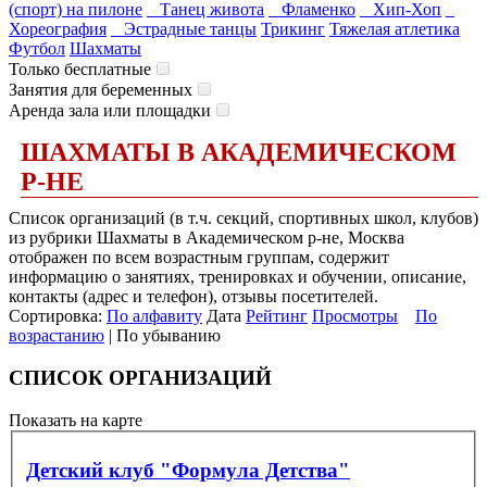
(спорт) на пилоне
Танец живота
Фламенко
Хип-Хоп
Хореография
Эстрадные танцы
Трикинг
Тяжелая атлетика
Футбол
Шахматы
Только бесплатные
Занятия для беременных
Аренда зала или площадки
ШАХМАТЫ В АКАДЕМИЧЕСКОМ
Р-НЕ
Список организаций (в т.ч. секций, спортивных школ, клубов)
из рубрики Шахматы в Академическом р-не, Москва
отображен по всем возрастным группам, содержит
информацию о занятиях, тренировках и обучении, описание,
контакты (адрес и телефон), отзывы посетителей.
Сортировка:
По алфавиту
Дата
Рейтинг
Просмотры
По
возрастанию
| По убыванию
СПИСОК ОРГАНИЗАЦИЙ
Показать на карте
Детский клуб "Формула Детства"