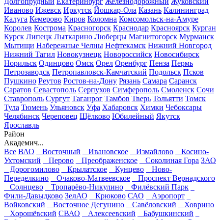
Долгопрудный
Екатеринбург
Железнодорожный
Жуковский
Иваново
Ижевск
Иркутск
Йошкар-Ола
Казань
Калининград
Калуга
Кемерово
Киров
Коломна
Комсомольск-на-Амуре
Королев
Кострома
Красногорск
Краснодар
Красноярск
Курган
Курск
Липецк
Лыткарино
Люберцы
Магнитогорск
Мурманск
Мытищи
Набережные Челны
Нефтекамск
Нижний Новгород
Нижний Тагил
Новокузнецк
Новороссийск
Новосибирск
Норильск
Одинцово
Омск
Орел
Оренбург
Пенза
Пермь
Петрозаводск
Петропавловск-Камчатский
Подольск
Псков
Пушкино
Реутов
Ростов-на-Дону
Рязань
Самара
Саранск
Саратов
Севастополь
Серпухов
Симферополь
Смоленск
Сочи
Ставрополь
Сургут
Таганрог
Тамбов
Тверь
Тольятти
Томск
Тула
Тюмень
Ульяновск
Уфа
Хабаровск
Химки
Чебоксары
Челябинск
Череповец
Щёлково
Юбилейный
Якутск
Ярославль
Район
Академич...
Все
ВАО
Восточный
Ивановское
Измайлово
Косино-
Ухтомский
Перово
Преображенское
Соколиная Гора
ЗАО
Дорогомилово
Крылатское
Кунцево
Ново-
Переделкино
Очаково-Матвеевское
Проспект Вернадского
Солнцево
Тропарёво-Никулино
Филёвский Парк
Фили-Давыдково
ЗелАО
Крюково
САО
Аэропорт
Войковский
Восточное Дегунино
Савёловский
Ховрино
Хорошёвский
СВАО
Алексеевский
Бабушкинский