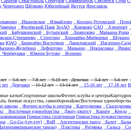
Саратов
Севастополь
Серпухов
Симферополь
Смоленск
Сочи
С
к
Череповец
Щёлково
Юбилейный
Якутск
Ярославль
льяново
Ивановское
Измайлово
Косино-Ухтомский
Перо
аменки
Филёвский Парк
ЗелАО
Крюково
САО
Аэропорт
кий
Бабушкинский
Бутырский
Лианозово
Марьина Роща
ское-Стрешнево
Строгино
Хорошёво-Мнёвники
Щукино
ка
ЮАО
Бирюлёво Восточное
Даниловский
Нагатино-Садо
хино-Жулебино
Лефортово
Марьино
Некрасовка
Рязанс
Черёмушки
Южное Бутово
Ясенево
лет
5-6 лет
7-8 лет
9-10 лет
Девочки
3-4 лет
5-6 лет
 лет
Девушки
11-12 лет
13-14 лет
15-16 лет
17-18 лет
В
овые катки
Спортивные школы
Фитнес-клубы и центры
Картодро
ьба, боевые искусства, самооборона
Бокс
Восточные единоборств
е школы
Фитнес-клубы и центры
Картодромы
Скалодром
кс
Восточные единоборства
Джиу-джитсу
Карате
Кендо
К
развивающая
Гимнастика спортивная
Гимнастика художественна
нцы
Go-Go (гоу-гоу)
RnB
Аргентинское танго
Балет
Бальн
атиноамериканские танцы)
Пластика
Ритмика
Сальса
Сов