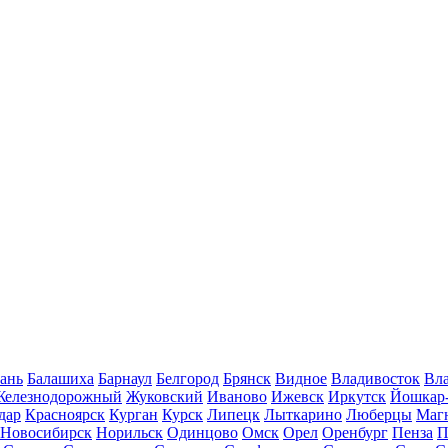
ань
Балашиха
Барнаул
Белгород
Брянск
Видное
Владивосток
Вла
Железнодорожный
Жуковский
Иваново
Ижевск
Иркутск
Йошкар
дар
Красноярск
Курган
Курск
Липецк
Лыткарино
Люберцы
Маг
Новосибирск
Норильск
Одинцово
Омск
Орел
Оренбург
Пенза
П