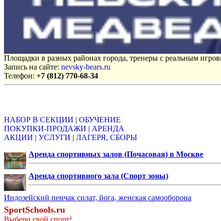
Площадки в разных районах города, тренеры с реальным игро
Запись на сайте:
nevsky-bears.ru
Телефон:
+7 (812) 770-68-34
Объявления
НАБОР В СЕКЦИИ
|
ОБУЧЕНИЕ
ПОКУПКИ-ПРОДАЖИ
|
АРЕНДА
АКЦИИ
|
УСЛУГИ
|
ЛАГЕРЯ, СБОРЫ
Аренда спортивных залов (Почасовая) в Москве
Аренда спортивного зала (Спорт зоны)
Индозейский пенчак силат, йога, женская самооборона
SportSchools.ru
Выбери свой спорт!