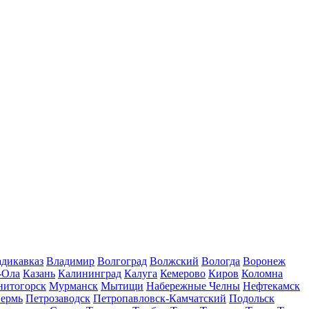
дикавказ
Владимир
Волгоград
Волжский
Вологда
Воронеж
-Ола
Казань
Калининград
Калуга
Кемерово
Киров
Коломна
нитогорск
Мурманск
Мытищи
Набережные Челны
Нефтекамск
ермь
Петрозаводск
Петропавловск-Камчатский
Подольск