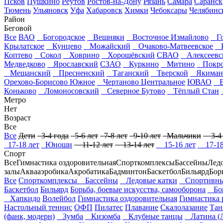
Псков
Пушкино
Реутов
Ростов-на-Дону
Рязань
Самара
Саранск
Тюмень
Ульяновск
Уфа
Хабаровск
Химки
Чебоксары
Челябинс
Район
Беговой
Все
ВАО
Богородское
Вешняки
Восточное Измайлово
Го
Крылатское
Кунцево
Можайский
Очаково-Матвеевское
Р
Коптево
Сокол
Ховрино
Хорошёвский
СВАО
Алексеевс
Медведково
Ярославский
СЗАО
Куркино
Митино
Покров
Мещанский
Пресненский
Таганский
Тверской
Якиман
Орехово-Борисово Южное
Чертаново Центральное
ЮВАО
Вы
Коньково
Ломоносовский
Северное Бутово
Тёплый Стан
Метро
Нет
Возраст
Все
Все
Дети
3-4 года
5-6 лет
7-8 лет
9-10 лет
Мальчики
3-4 
17-18 лет
Юноши
11-12 лет
13-14 лет
15-16 лет
17-18
Спорт
Все
Гимнастика оздоровительная
Спорткомплексы
Бассейны
Лед
залы
Аквааэробика
Акробатика
Бадминтон
Баскетбол
Бильярд
Бор
Все
Спорткомплексы
Бассейны
Ледовые катки
Спортивны
Баскетбол
Бильярд
Борьба, боевые искусства, самооборона
Бо
Хапкидо
Волейбол
Гимнастика оздоровительная
Гимнастика 
Настольный теннис
ОФП
Пилатес
Плавание
Скалолазание
Та
(фанк, модерн)
Зумба
Кизомба
Клубные танцы
Латина (Л