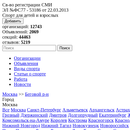
Св-во регистрации СМИ
ЭЛ №ФС77 - 53186 от 22.03.2013
Спорт для детей и взрослых
Добавить
организаций:
12743
Объявлений:
2069
секций:
44463
отзывов:
5219
Организации
Объявления
Виды спорта
Статьи о спорте
Работа
Новости
Москва
>>
Беговой р-н
Город
Москва
Все
Москва
Санкт-Петербург
Альметьевск
Архангельск
Астрах
Грозный
Дзержинский
Дмитров
Долгопрудный
Екатеринбург
Комсомольск-на-Амуре
Королев
Кострома
Красногорск
Красно
Нижний Новгород
Нижний Тагил
Новокузнецк
Новороссийск