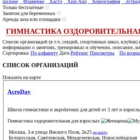
пилоне
Фламенко
Хастл
Хип-Хоп
Хореография
Эстрад
Только бесплатные
Занятия для беременных
Аренда зала или площадки
ГИМНАСТИКА ОЗДОРОВИТЕЛЬНАЯ
Список организаций (в т.ч. секций, спортивных школ, клубов)
информацию о занятиях, тренировках и обучении, описание, ко
Сортировка:
По алфавиту
Дата
Рейтинг
Просмотры
По возра
СПИСОК ОРГАНИЗАЦИЙ
Показать на карте
AcroDay
Школа гимнастики и акробатики для детей от 3 лет и взрос
Гимнастика оздоровительная
для взрослых
Москва, 3-я улица Ямского Поля, 2к25
на карте
Белорусская, Савёловская, Менделеевская, Новослободская