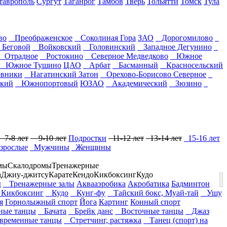
таврополь
Сургут
Таганрог
Тамбов
Тверь
Тольятти
Томск
Тула
во
Преображенское
Соколиная Гора
ЗАО
Дорогомилово
Беговой
Войковский
Головинский
Западное Дегунино
Отрадное
Ростокино
Северное Медведково
Южное
Южное Тушино
ЦАО
Арбат
Басманный
Красносельский
вники
Нагатинский Затон
Орехово-Борисово Северное
кий
Южнопортовый
ЮЗАО
Академический
Зюзино
7-8 лет
9-10 лет
Подростки
11-12 лет
13-14 лет
15-16 лет
зрослые
Мужчины
Женщины
мы
Скалодромы
Тренажерные
а
Джиу-джитсу
Карате
Кендо
Кикбоксинг
Кудо
ы
Тренажерные залы
Аквааэробика
Акробатика
Бадминтон
икбоксинг
Кудо
Кунг-фу
Тайский бокс, Муай-тай
Ушу
я
Горнолыжный спорт
Йога
Картинг
Конный спорт
ые танцы
Бачата
Брейк данс
Восточные танцы
Джаз
ременные танцы
Стретчинг, растяжка
Танец (спорт) на