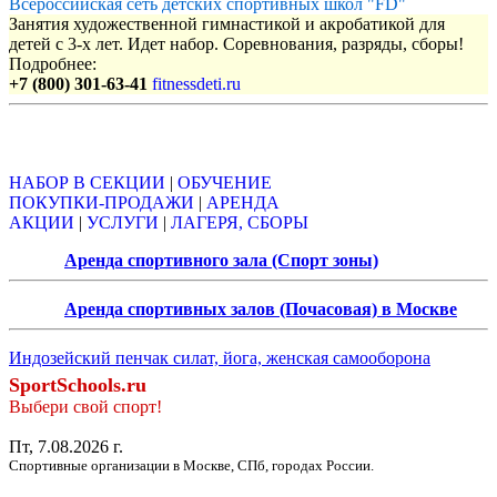
Всероссийская сеть детских спортивных школ "FD"
Занятия художественной гимнастикой и акробатикой для
детей с 3-х лет. Идет набор. Соревнования, разряды, сборы!
Подробнее:
+7 (800) 301-63-41
fitnessdeti.ru
Объявления
НАБОР В СЕКЦИИ
|
ОБУЧЕНИЕ
ПОКУПКИ-ПРОДАЖИ
|
АРЕНДА
АКЦИИ
|
УСЛУГИ
|
ЛАГЕРЯ, СБОРЫ
Аренда спортивного зала (Спорт зоны)
Аренда спортивных залов (Почасовая) в Москве
Индозейский пенчак силат, йога, женская самооборона
SportSchools.ru
Выбери свой спорт!
Пт, 7.08.2026 г.
Спортивные организации в Москве, СПб, городах России.