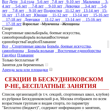
Все
Дети
3-4 года
5-6 лет
7-8 лет
9-10 лет
Мальчики
3-
4 лет
5-6 лет
7-8 лет
9-10 лет
Девочки
3-4 лет
5-6
лет
7-8 лет
9-10 лет
Подростки
11-12 лет
13-14 лет
15-
16 лет
17-18 лет
Юноши
11-12 лет
13-14 лет
15-16 лет
17-18 лет
Девушки
11-12 лет
13-14 лет
15-16 лет
17-18 лет
Взрослые
Мужчины
Женщины
Спорт
Спортивные школы
Борьба, боевые искусства,
самооборона
Борьба вольная
Восточные
единоборства
Гандбол
Плавание
Все
Спортивные школы
Борьба, боевые искусства,
самооборона
Борьба вольная
Восточные единоборства
Гандбол
Плавание
Только бесплатные
Занятия для беременных
Аренда зала или площадки
СЕКЦИИ В БЕСКУДНИКОВСКОМ
Р-НЕ, БЕСПЛАТНЫЕ ЗАНЯТИЯ
Список организаций (в т.ч. секций, спортивных школ, клубов)
из рубрики Бескудниковский р-н, Москва отображен по всем
возрастным группам и видам спорта, по параметру
"Бесплатно (бюджет)", содержит информацию о занятиях,