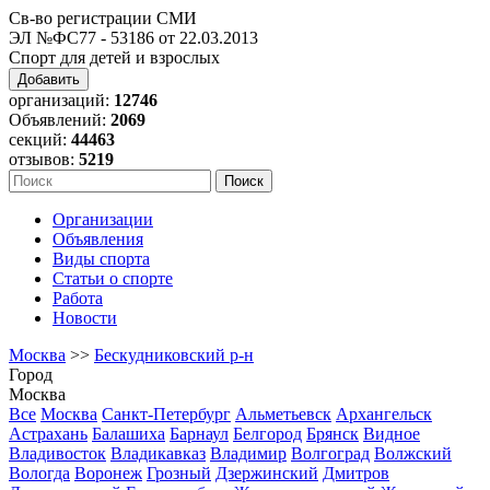
Св-во регистрации СМИ
ЭЛ №ФС77 - 53186 от 22.03.2013
Спорт для детей и взрослых
Добавить
организаций:
12746
Объявлений:
2069
секций:
44463
отзывов:
5219
Организации
Объявления
Виды спорта
Статьи о спорте
Работа
Новости
Москва
>>
Бескудниковский р-н
Город
Москва
Все
Москва
Санкт-Петербург
Альметьевск
Архангельск
Астрахань
Балашиха
Барнаул
Белгород
Брянск
Видное
Владивосток
Владикавказ
Владимир
Волгоград
Волжский
Вологда
Воронеж
Грозный
Дзержинский
Дмитров