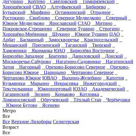
Дегунино
Коптево
Савёловский
Тимирязевский
Хорошёвский
СВАО
Алтуфьевский
Бибирево
Бутырский
Марфино
Останкинский
Отрадное
Ростокино
Свиблово
Северное Медведково
Северный
Южное Медведково
Ярославский
СЗАО
Митино
Покровское-Стрешнево
Северное Тушино
Строгино
Хорошёво-Мнёвники
Щукино
Южное Тушино
ЦАО
Арбат
Басманный
Замоскворечье
Красносельский
Мещанский
Пресненский
Таганский
Тверской
Хамовники
Якиманка
ЮАО
Бирюлёво Восточное
Бирюлёво Западное
Братеево
Даниловский
Донской
Москворечье-Сабурово
Нагатино-Садовники
Нагатинский
Затон
Нагорный
Орехово-Борисово Северное
Орехово-
Борисово Южное
Царицыно
Чертаново Северное
Чертаново Южное
ЮВАО
Выхино-Жулебино
Капотня
Кузьминки
Марьино
Некрасовка
Нижегородский
Текстильщики
Южнопортовый
ЮЗАО
Академический
Гагаринский
Зюзино
Коньково
Котловка
Ломоносовский
Обручевский
Тёплый Стан
Черёмушки
Южное Бутово
Ясенево
Метро
Все
Все
Верхние Лихоборы
Селигерская
Возраст
Все