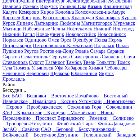
Долгопрудный
Екатеринбург
Железнодорожный
Жуковский
Иваново
Ижевск
Иркутск
Йошкар-Ола
Казань
Калининград
Калуга
Кемерово
Киров
Коломна
Комсомольск-на-Амуре
Королев
Кострома
Красногорск
Краснодар
Красноярск
Курган
Курск
Липецк
Лыткарино
Люберцы
Магнитогорск
Мурманск
Мытищи
Набережные Челны
Нефтекамск
Нижний Новгород
Нижний Тагил
Новокузнецк
Новороссийск
Новосибирск
Норильск
Одинцово
Омск
Орел
Оренбург
Пенза
Пермь
Петрозаводск
Петропавловск-Камчатский
Подольск
Псков
Пушкино
Реутов
Ростов-на-Дону
Рязань
Самара
Саранск
Саратов
Севастополь
Серпухов
Симферополь
Смоленск
Сочи
Ставрополь
Сургут
Таганрог
Тамбов
Тверь
Тольятти
Томск
Тула
Тюмень
Ульяновск
Уфа
Хабаровск
Химки
Чебоксары
Челябинск
Череповец
Щёлково
Юбилейный
Якутск
Ярославль
Район
Бескудни...
Все
ВАО
Вешняки
Восточное Измайлово
Восточный
Ивановское
Измайлово
Косино-Ухтомский
Новогиреево
Перово
Преображенское
Соколиная Гора
Сокольники
ЗАО
Крылатское
Кунцево
Можайский
Ново-
Переделкино
Проспект Вернадского
Раменки
Солнцево
Тропарёво-Никулино
Филёвский Парк
Фили-Давыдково
ЗелАО
Савёлки
САО
Беговой
Бескудниковский
Войковский
Восточное Дегунино
Головинский
Западное