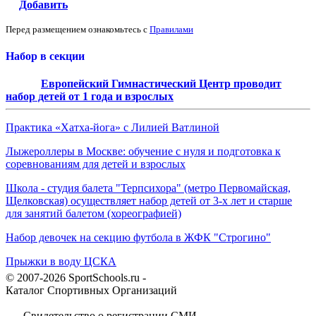
Добавить
Перед размещением ознакомьтесь с
Правилами
Набор в секции
Европейский Гимнастический Центр проводит
набор детей от 1 года и взрослых
Практика «Хатха-йога» с Лилией Ватлиной
Лыжероллеры в Москве: обучение с нуля и подготовка к
соревнованиям для детей и взрослых
Школа - студия балета "Терпсихора" (метро Первомайская,
Щелковская) осуществляет набор детей от 3-х лет и старше
для занятий балетом (хореографией)
Набор девочек на секцию футбола в ЖФК "Строгино"
Прыжки в воду ЦСКА
© 2007-2026 SportSchools.ru -
Каталог Спортивных Организаций
Свидетельство о регистрации СМИ