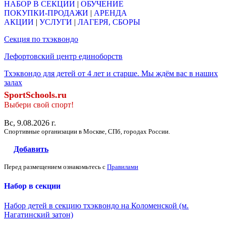
НАБОР В СЕКЦИИ
|
ОБУЧЕНИЕ
ПОКУПКИ-ПРОДАЖИ
|
АРЕНДА
АКЦИИ
|
УСЛУГИ
|
ЛАГЕРЯ, СБОРЫ
Секция по тхэквондо
Лефортовский центр единоборств
Тхэквондо для детей от 4 лет и cтарше. Мы ждём вас в наших
залах
SportSchools.ru
Выбери свой спорт!
Вс, 9.08.2026 г.
Спортивные организации в Москве, СПб, городах России.
Добавить
Перед размещением ознакомьтесь с
Правилами
Набор в секции
Набор детей в секцию тхэквондо на Коломенской (м.
Нагатинский затон)