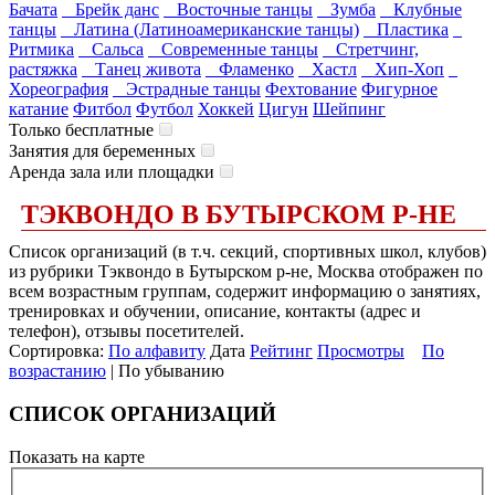
Бачата
Брейк данс
Восточные танцы
Зумба
Клубные
танцы
Латина (Латиноамериканские танцы)
Пластика
Ритмика
Сальса
Современные танцы
Стретчинг,
растяжка
Танец живота
Фламенко
Хастл
Хип-Хоп
Хореография
Эстрадные танцы
Фехтование
Фигурное
катание
Фитбол
Футбол
Хоккей
Цигун
Шейпинг
Только бесплатные
Занятия для беременных
Аренда зала или площадки
ТЭКВОНДО В БУТЫРСКОМ Р-НЕ
Список организаций (в т.ч. секций, спортивных школ, клубов)
из рубрики Тэквондо в Бутырском р-не, Москва отображен по
всем возрастным группам, содержит информацию о занятиях,
тренировках и обучении, описание, контакты (адрес и
телефон), отзывы посетителей.
Сортировка:
По алфавиту
Дата
Рейтинг
Просмотры
По
возрастанию
| По убыванию
СПИСОК ОРГАНИЗАЦИЙ
Показать на карте