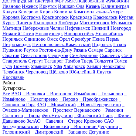
Долгопрудный
Екатеринбург
Железнодорожный
Жуковский
Иваново
Ижевск
Иркутск
Йошкар-Ола
Казань
Калининград
Калуга
Кемерово
Киров
Коломна
Комсомольск-на-Амуре
Королев
Кострома
Красногорск
Краснодар
Красноярск
Курган
Курск
Липецк
Лыткарино
Люберцы
Магнитогорск
Мурманск
Мытищи
Набережные Челны
Нефтекамск
Нижний Новгород
Нижний Тагил
Новокузнецк
Новороссийск
Новосибирск
Норильск
Одинцово
Омск
Орел
Оренбург
Пенза
Пермь
Петрозаводск
Петропавловск-Камчатский
Подольск
Псков
Пушкино
Реутов
Ростов-на-Дону
Рязань
Самара
Саранск
Саратов
Севастополь
Серпухов
Симферополь
Смоленск
Сочи
Ставрополь
Сургут
Таганрог
Тамбов
Тверь
Тольятти
Томск
Тула
Тюмень
Ульяновск
Уфа
Хабаровск
Химки
Чебоксары
Челябинск
Череповец
Щёлково
Юбилейный
Якутск
Ярославль
Район
Бутырски...
Все
ВАО
Вешняки
Восточное Измайлово
Гольяново
Измайлово
Новогиреево
Перово
Преображенское
Соколиная Гора
ЗАО
Можайский
Ново-Переделкино
Очаково-Матвеевское
Проспект Вернадского
Раменки
Солнцево
Тропарёво-Никулино
Филёвский Парк
Фили-
Давыдково
ЗелАО
Савёлки
Старое Крюково
САО
Бескудниковский
Войковский
Восточное Дегунино
Головинский
Дмитровский
Западное Дегунино