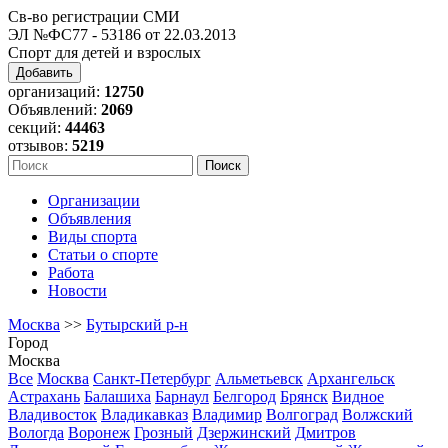
Св-во регистрации СМИ
ЭЛ №ФС77 - 53186 от 22.03.2013
Спорт для детей и взрослых
Добавить
организаций:
12750
Объявлений:
2069
секций:
44463
отзывов:
5219
Организации
Объявления
Виды спорта
Статьи о спорте
Работа
Новости
Москва
>>
Бутырский р-н
Город
Москва
Все
Москва
Санкт-Петербург
Альметьевск
Архангельск
Астрахань
Балашиха
Барнаул
Белгород
Брянск
Видное
Владивосток
Владикавказ
Владимир
Волгоград
Волжский
Вологда
Воронеж
Грозный
Дзержинский
Дмитров