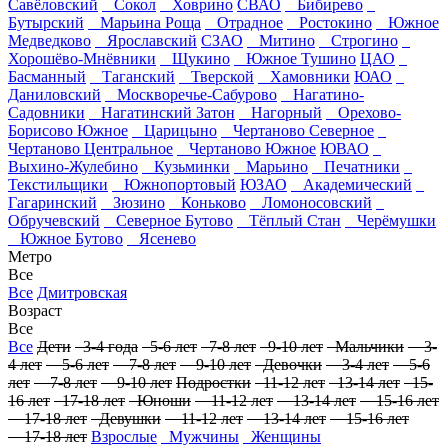
Савёловский
Сокол
Ховрино
СВАО
Бибирево
Бутырский
Марьина Роща
Отрадное
Ростокино
Южное
Медведково
Ярославский
СЗАО
Митино
Строгино
Хорошёво-Мнёвники
Щукино
Южное Тушино
ЦАО
Басманный
Таганский
Тверской
Хамовники
ЮАО
Даниловский
Москворечье-Сабурово
Нагатино-
Садовники
Нагатинский Затон
Нагорный
Орехово-
Борисово Южное
Царицыно
Чертаново Северное
Чертаново Центральное
Чертаново Южное
ЮВАО
Выхино-Жулебино
Кузьминки
Марьино
Печатники
Текстильщики
Южнопортовый
ЮЗАО
Академический
Гагаринский
Зюзино
Коньково
Ломоносовский
Обручевский
Северное Бутово
Тёплый Стан
Черёмушки
Южное Бутово
Ясенево
Метро
Все
Все
Дмитровская
Возраст
Все
Все
Дети
3-4 года
5-6 лет
7-8 лет
9-10 лет
Мальчики
3-
4 лет
5-6 лет
7-8 лет
9-10 лет
Девочки
3-4 лет
5-6
лет
7-8 лет
9-10 лет
Подростки
11-12 лет
13-14 лет
15-
16 лет
17-18 лет
Юноши
11-12 лет
13-14 лет
15-16 лет
17-18 лет
Девушки
11-12 лет
13-14 лет
15-16 лет
17-18 лет
Взрослые
Мужчины
Женщины