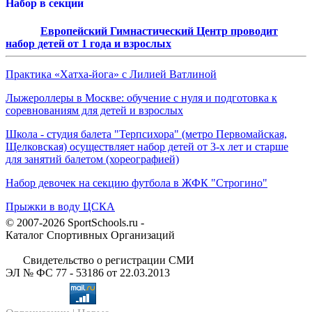
Набор в секции
Европейский Гимнастический Центр проводит
набор детей от 1 года и взрослых
Практика «Хатха-йога» с Лилией Ватлиной
Лыжероллеры в Москве: обучение с нуля и подготовка к
соревнованиям для детей и взрослых
Школа - студия балета "Терпсихора" (метро Первомайская,
Щелковская) осуществляет набор детей от 3-х лет и старше
для занятий балетом (хореографией)
Набор девочек на секцию футбола в ЖФК "Строгино"
Прыжки в воду ЦСКА
© 2007-2026 SportSchools.ru -
Каталог Спортивных Организаций
Свидетельство о регистрации СМИ
ЭЛ № ФС 77 - 53186 от 22.03.2013