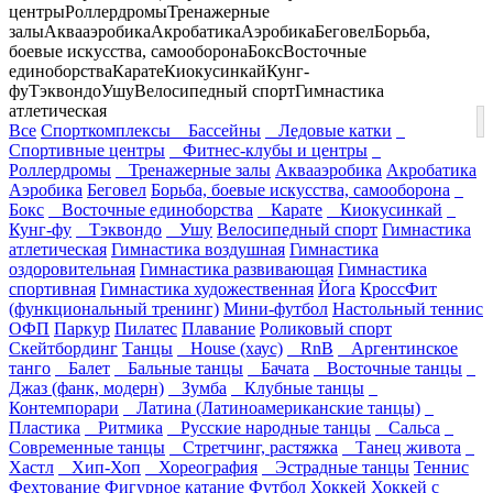
центры
Роллердромы
Тренажерные
залы
Аквааэробика
Акробатика
Аэробика
Беговел
Борьба,
боевые искусства, самооборона
Бокс
Восточные
единоборства
Карате
Киокусинкай
Кунг-
фу
Тэквондо
Ушу
Велосипедный спорт
Гимнастика
атлетическая
Все
Спорткомплексы
Бассейны
Ледовые катки
Спортивные центры
Фитнес-клубы и центры
Роллердромы
Тренажерные залы
Аквааэробика
Акробатика
Аэробика
Беговел
Борьба, боевые искусства, самооборона
Бокс
Восточные единоборства
Карате
Киокусинкай
Кунг-фу
Тэквондо
Ушу
Велосипедный спорт
Гимнастика
атлетическая
Гимнастика воздушная
Гимнастика
оздоровительная
Гимнастика развивающая
Гимнастика
спортивная
Гимнастика художественная
Йога
КроссФит
(функциональный тренинг)
Мини-футбол
Настольный теннис
ОФП
Паркур
Пилатес
Плавание
Роликовый спорт
Скейтбординг
Танцы
House (хаус)
RnB
Аргентинское
танго
Балет
Бальные танцы
Бачата
Восточные танцы
Джаз (фанк, модерн)
Зумба
Клубные танцы
Контемпорари
Латина (Латиноамериканские танцы)
Пластика
Ритмика
Русские народные танцы
Сальса
Современные танцы
Стретчинг, растяжка
Танец живота
Хастл
Хип-Хоп
Хореография
Эстрадные танцы
Теннис
Фехтование
Фигурное катание
Футбол
Хоккей
Хоккей с