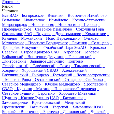
Ярославль
Район
Чертанов...
Все
ВАО
Богородское
Вешняки
Восточное Измайлово
Гольяново
Ивановское
Измайлово
Косино-Ухтомский
Метрогородок
Новогиреево
Новокосино
Перово
Преображенское
Северное Измайлово
Соколиная Гора
Сокольники
ЗАО
Внуково
Дорогомилово
Крылатское
Кунцево
Можайский
Ново-Переделкино
Очаково-
Матвеевское
Проспект Вернадского
Раменки
Солнцево
Тропарёво-Никулино
Филёвский Парк
ЗелАО
Крюково
Савёлки
Старое Крюково
САО
Аэропорт
Беговой
Войковский
Восточное Дегунино
Головинский
Дмитровский
Западное Дегунино
Коптево
Левобережный
Савёловский
Сокол
Тимирязевский
Ховрино
Хорошёвский
СВАО
Алексеевский
Бабушкинский
Бибирево
Бутырский
Лосиноостровский
Марьина Роща
Останкинский
Отрадное
Свиблово
Северное Медведково
Южное Медведково
Ярославский
СЗАО
Куркино
Митино
Покровское-Стрешнево
Северное Тушино
Строгино
Хорошёво-Мнёвники
Щукино
Южное Тушино
ЦАО
Басманный
Замоскворечье
Красносельский
Мещанский
Пресненский
Таганский
Тверской
Хамовники
ЮАО
Бирюлёво Восточное
Братеево
Даниловский
Донской