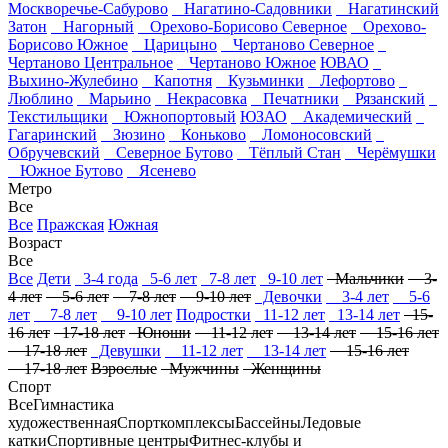
Москворечье-Сабурово
Нагатино-Садовники
Нагатинский
Затон
Нагорный
Орехово-Борисово Северное
Орехово-
Борисово Южное
Царицыно
Чертаново Северное
Чертаново Центральное
Чертаново Южное
ЮВАО
Выхино-Жулебино
Капотня
Кузьминки
Лефортово
Люблино
Марьино
Некрасовка
Печатники
Рязанский
Текстильщики
Южнопортовый
ЮЗАО
Академический
Гагаринский
Зюзино
Коньково
Ломоносовский
Обручевский
Северное Бутово
Тёплый Стан
Черёмушки
Южное Бутово
Ясенево
Метро
Все
Все
Пражская
Южная
Возраст
Все
Все
Дети
3-4 года
5-6 лет
7-8 лет
9-10 лет
Мальчики
3-
4 лет
5-6 лет
7-8 лет
9-10 лет
Девочки
3-4 лет
5-6
лет
7-8 лет
9-10 лет
Подростки
11-12 лет
13-14 лет
15-
16 лет
17-18 лет
Юноши
11-12 лет
13-14 лет
15-16 лет
17-18 лет
Девушки
11-12 лет
13-14 лет
15-16 лет
17-18 лет
Взрослые
Мужчины
Женщины
Спорт
Все
Гимнастика
художественная
Спорткомплексы
Бассейны
Ледовые
катки
Спортивные центры
Фитнес-клубы и