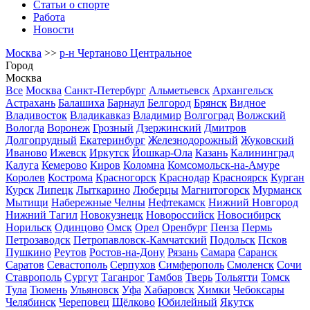
Статьи о спорте
Работа
Новости
Москва
>>
р-н Чертаново Центральное
Город
Москва
Все
Москва
Санкт-Петербург
Альметьевск
Архангельск
Астрахань
Балашиха
Барнаул
Белгород
Брянск
Видное
Владивосток
Владикавказ
Владимир
Волгоград
Волжский
Вологда
Воронеж
Грозный
Дзержинский
Дмитров
Долгопрудный
Екатеринбург
Железнодорожный
Жуковский
Иваново
Ижевск
Иркутск
Йошкар-Ола
Казань
Калининград
Калуга
Кемерово
Киров
Коломна
Комсомольск-на-Амуре
Королев
Кострома
Красногорск
Краснодар
Красноярск
Курган
Курск
Липецк
Лыткарино
Люберцы
Магнитогорск
Мурманск
Мытищи
Набережные Челны
Нефтекамск
Нижний Новгород
Нижний Тагил
Новокузнецк
Новороссийск
Новосибирск
Норильск
Одинцово
Омск
Орел
Оренбург
Пенза
Пермь
Петрозаводск
Петропавловск-Камчатский
Подольск
Псков
Пушкино
Реутов
Ростов-на-Дону
Рязань
Самара
Саранск
Саратов
Севастополь
Серпухов
Симферополь
Смоленск
Сочи
Ставрополь
Сургут
Таганрог
Тамбов
Тверь
Тольятти
Томск
Тула
Тюмень
Ульяновск
Уфа
Хабаровск
Химки
Чебоксары
Челябинск
Череповец
Щёлково
Юбилейный
Якутск