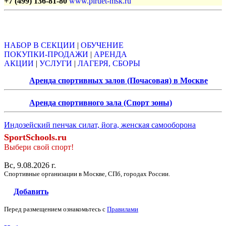
+7 (499) 136-81-80
www.piruet-msk.ru
Объявления
НАБОР В СЕКЦИИ
|
ОБУЧЕНИЕ
ПОКУПКИ-ПРОДАЖИ
|
АРЕНДА
АКЦИИ
|
УСЛУГИ
|
ЛАГЕРЯ, СБОРЫ
Аренда спортивных залов (Почасовая) в Москве
Аренда спортивного зала (Спорт зоны)
Индозейский пенчак силат, йога, женская самооборона
SportSchools.ru
Выбери свой спорт!
Вс, 9.08.2026 г.
Спортивные организации в Москве, СПб, городах России.
Добавить
Перед размещением ознакомьтесь с
Правилами