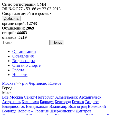
Св-во регистрации СМИ
ЭЛ №ФС77 - 53186 от 22.03.2013
Спорт для детей и взрослых
Добавить
организаций:
12743
Объявлений:
2069
секций:
44463
отзывов:
5219
Организации
Объявления
Виды спорта
Статьи о спорте
Работа
Новости
Москва
>>
р-н Чертаново Южное
Город
Москва
Все
Москва
Санкт-Петербург
Альметьевск
Архангельск
Астрахань
Балашиха
Барнаул
Белгород
Брянск
Видное
Владивосток
Владикавказ
Владимир
Волгоград
Волжский
Вологда
Воронеж
Грозный
Дзержинский
Дмитров