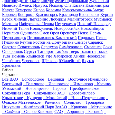
Долгопрудный
Екатеринбург
Железнодорожный
Жуковский
Иваново
Ижевск
Иркутск
Йошкар-Ола
Казань
Калининград
Калуга
Кемерово
Киров
Коломна
Комсомольск-на-Амуре
Королев
Кострома
Красногорск
Краснодар
Красноярск
Курган
Курск
Липецк
Лыткарино
Люберцы
Магнитогорск
Мурманск
Мытищи
Набережные Челны
Нефтекамск
Нижний Новгород
Нижний Тагил
Новокузнецк
Новороссийск
Новосибирск
Норильск
Одинцово
Омск
Орел
Оренбург
Пенза
Пермь
Петрозаводск
Петропавловск-Камчатский
Подольск
Псков
Пушкино
Реутов
Ростов-на-Дону
Рязань
Самара
Саранск
Саратов
Севастополь
Серпухов
Симферополь
Смоленск
Сочи
Ставрополь
Сургут
Таганрог
Тамбов
Тверь
Тольятти
Томск
Тула
Тюмень
Ульяновск
Уфа
Хабаровск
Химки
Чебоксары
Челябинск
Череповец
Щёлково
Юбилейный
Якутск
Ярославль
Район
Чертанов...
Все
ВАО
Богородское
Вешняки
Восточное Измайлово
Восточный
Гольяново
Ивановское
Измайлово
Косино-
Ухтомский
Новогиреево
Перово
Преображенское
Соколиная Гора
Сокольники
ЗАО
Дорогомилово
Крылатское
Кунцево
Можайский
Ново-Переделкино
Очаково-Матвеевское
Раменки
Солнцево
Тропарёво-
Никулино
Филёвский Парк
ЗелАО
Крюково
Матушкино
Савёлки
Старое Крюково
САО
Аэропорт
Беговой