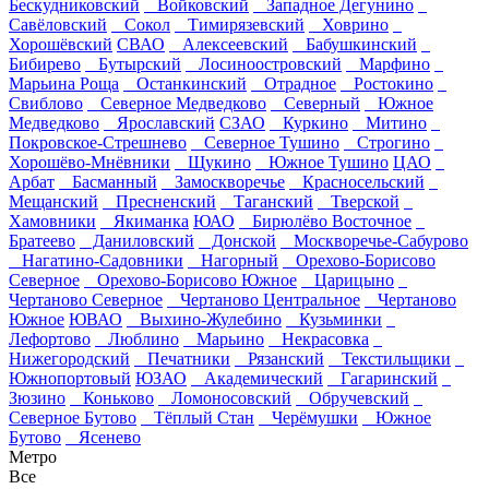
Бескудниковский
Войковский
Западное Дегунино
Савёловский
Сокол
Тимирязевский
Ховрино
Хорошёвский
СВАО
Алексеевский
Бабушкинский
Бибирево
Бутырский
Лосиноостровский
Марфино
Марьина Роща
Останкинский
Отрадное
Ростокино
Свиблово
Северное Медведково
Северный
Южное
Медведково
Ярославский
СЗАО
Куркино
Митино
Покровское-Стрешнево
Северное Тушино
Строгино
Хорошёво-Мнёвники
Щукино
Южное Тушино
ЦАО
Арбат
Басманный
Замоскворечье
Красносельский
Мещанский
Пресненский
Таганский
Тверской
Хамовники
Якиманка
ЮАО
Бирюлёво Восточное
Братеево
Даниловский
Донской
Москворечье-Сабурово
Нагатино-Садовники
Нагорный
Орехово-Борисово
Северное
Орехово-Борисово Южное
Царицыно
Чертаново Северное
Чертаново Центральное
Чертаново
Южное
ЮВАО
Выхино-Жулебино
Кузьминки
Лефортово
Люблино
Марьино
Некрасовка
Нижегородский
Печатники
Рязанский
Текстильщики
Южнопортовый
ЮЗАО
Академический
Гагаринский
Зюзино
Коньково
Ломоносовский
Обручевский
Северное Бутово
Тёплый Стан
Черёмушки
Южное
Бутово
Ясенево
Метро
Все