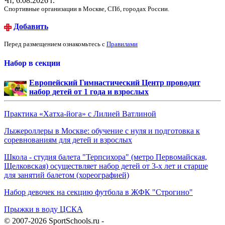
Чт, 6.08.2026 г.
Спортивные организации в Москве, СПб, городах России.
Добавить
Перед размещением ознакомьтесь с
Правилами
Набор в секции
Европейский Гимнастический Центр проводит
набор детей от 1 года и взрослых
Практика «Хатха-йога» с Лилией Ватлиной
Лыжероллеры в Москве: обучение с нуля и подготовка к
соревнованиям для детей и взрослых
Школа - студия балета "Терпсихора" (метро Первомайская,
Щелковская) осуществляет набор детей от 3-х лет и старше
для занятий балетом (хореографией)
Набор девочек на секцию футбола в ЖФК "Строгино"
Прыжки в воду ЦСКА
© 2007-2026 SportSchools.ru -