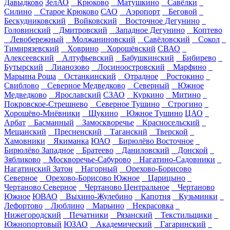
Давыдково
ЗелАО
Крюково
Матушкино
Савёлки
Силино
Старое Крюково
САО
Аэропорт
Беговой
Бескудниковский
Войковский
Восточное Дегунино
Головинский
Дмитровский
Западное Дегунино
Коптево
Левобережный
Молжаниновский
Савёловский
Сокол
Тимирязевский
Ховрино
Хорошёвский
СВАО
Алексеевский
Алтуфьевский
Бабушкинский
Бибирево
Бутырский
Лианозово
Лосиноостровский
Марфино
Марьина Роща
Останкинский
Отрадное
Ростокино
Свиблово
Северное Медведково
Северный
Южное
Медведково
Ярославский
СЗАО
Куркино
Митино
Покровское-Стрешнево
Северное Тушино
Строгино
Хорошёво-Мнёвники
Щукино
Южное Тушино
ЦАО
Арбат
Басманный
Замоскворечье
Красносельский
Мещанский
Пресненский
Таганский
Тверской
Хамовники
Якиманка
ЮАО
Бирюлёво Восточное
Бирюлёво Западное
Братеево
Даниловский
Донской
Зябликово
Москворечье-Сабурово
Нагатино-Садовники
Нагатинский Затон
Нагорный
Орехово-Борисово
Северное
Орехово-Борисово Южное
Царицыно
Чертаново Северное
Чертаново Центральное
Чертаново
Южное
ЮВАО
Выхино-Жулебино
Капотня
Кузьминки
Лефортово
Люблино
Марьино
Некрасовка
Нижегородский
Печатники
Рязанский
Текстильщики
Южнопортовый
ЮЗАО
Академический
Гагаринский