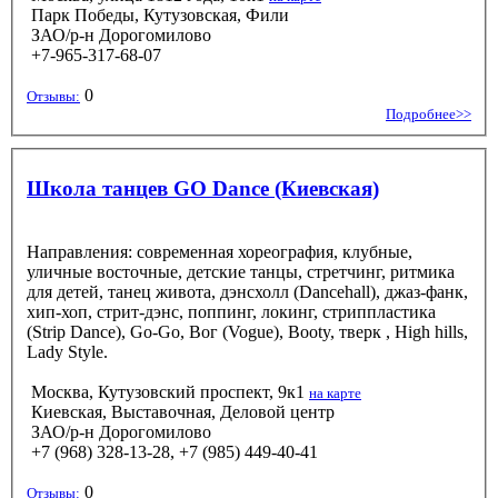
Парк Победы, Кутузовская, Фили
ЗАО/р-н Дорогомилово
+7-965-317-68-07
0
Отзывы:
Подробнее>>
Школа танцев GO Dance (Киевская)
Направления: современная хореография, клубные,
уличные восточные, детские танцы, стретчинг, ритмика
для детей, танец живота, дэнсхолл (Dancehall), джаз-фанк,
хип-хоп, стрит-дэнс, поппинг, локинг, стриппластика
(Strip Dance), Go-Go, Вог (Vogue), Booty, тверк , High hills,
Lady Style.
Москва, Кутузовский проспект, 9к1
на карте
Киевская, Выставочная, Деловой центр
ЗАО/р-н Дорогомилово
+7 (968) 328-13-28, +7 (985) 449-40-41
0
Отзывы: