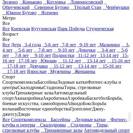
Зюзино
Коньково
Котловка
Ломоносовский
Обручевский
Северное Бутово
Тёплый Стан
Черёмушки
Южное Бутово
Ясенево
Метро
Все
Все
Киевская
Кутузовская
Парк Победы
Студенческая
Возраст
Все
Все
Дети
3-4 года
5-6 лет
7-8 лет
9-10 лет
Мальчики
3-
4 лет
5-6 лет
7-8 лет
9-10 лет
Девочки
3-4 лет
5-6
лет
7-8 лет
9-10 лет
Подростки
11-12 лет
13-14 лет
15-
16 лет
17-18 лет
Юноши
11-12 лет
13-14 лет
15-16 лет
17-18 лет
Девушки
11-12 лет
13-14 лет
15-16 лет
17-18 лет
Взрослые
Мужчины
Женщины
Спорт
Спорткомплексы
Бассейны
Ледовые катки
Фитнес-клубы и
центры
Скалодромы
Стадионы
Тиры, стрелковые
клубы
Тренажерные залы
Автомодельный
спорт
Аквааэробика
Акробатика
Аэробика
Баскетбол
Борьба,
боевые искусства, самооборона
Айкидо
Бокс
Борьба
вольная
Восточные единоборства
Грэпплинг
Джиу-
джитсу
Дзюдо
Все
Спорткомплексы
Бассейны
Ледовые катки
Фитнес-
клубы и центры
Скалодромы
Стадионы
Тиры,
стрелковые клубы
Тренажерные залы
Автомодельный спорт