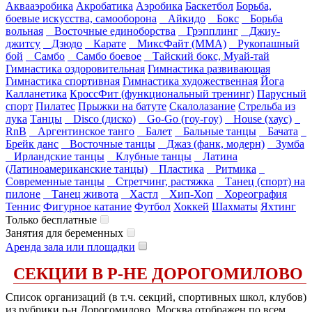
Аквааэробика
Акробатика
Аэробика
Баскетбол
Борьба,
боевые искусства, самооборона
Айкидо
Бокс
Борьба
вольная
Восточные единоборства
Грэпплинг
Джиу-
джитсу
Дзюдо
Карате
МиксФайт (ММА)
Рукопашный
бой
Самбо
Самбо боевое
Тайский бокс, Муай-тай
Гимнастика оздоровительная
Гимнастика развивающая
Гимнастика спортивная
Гимнастика художественная
Йога
Калланетика
КроссФит (функциональный тренинг)
Парусный
спорт
Пилатес
Прыжки на батуте
Скалолазание
Стрельба из
лука
Танцы
Disco (диско)
Go-Go (гоу-гоу)
House (хаус)
RnB
Аргентинское танго
Балет
Бальные танцы
Бачата
Брейк данс
Восточные танцы
Джаз (фанк, модерн)
Зумба
Ирландские танцы
Клубные танцы
Латина
(Латиноамериканские танцы)
Пластика
Ритмика
Современные танцы
Стретчинг, растяжка
Танец (спорт) на
пилоне
Танец живота
Хастл
Хип-Хоп
Хореография
Теннис
Фигурное катание
Футбол
Хоккей
Шахматы
Яхтинг
Только бесплатные
Занятия для беременных
Аренда зала или площадки
СЕКЦИИ В Р-НЕ ДОРОГОМИЛОВО
Список организаций (в т.ч. секций, спортивных школ, клубов)
из рубрики р-н Дорогомилово, Москва отображен по всем