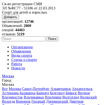
Св-во регистрации СМИ
ЭЛ №ФС77 - 53186 от 22.03.2013
Спорт для детей и взрослых
Добавить
организаций:
12746
Объявлений:
2069
секций:
44463
отзывов:
5219
Организации
Объявления
Виды спорта
Статьи о спорте
Работа
Новости
Москва
Город
Москва
Все
Москва
Санкт-Петербург
Альметьевск
Архангельск
Астрахань
Балашиха
Барнаул
Белгород
Брянск
Видное
Владивосток
Владикавказ
Владимир
Волгоград
Волжский
Вологда
Воронеж
Грозный
Дзержинский
Дмитров