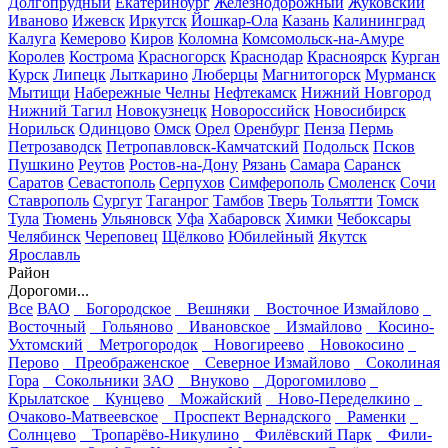
Долгопрудный
Екатеринбург
Железнодорожный
Жуковский
Иваново
Ижевск
Иркутск
Йошкар-Ола
Казань
Калининград
Калуга
Кемерово
Киров
Коломна
Комсомольск-на-Амуре
Королев
Кострома
Красногорск
Краснодар
Красноярск
Курган
Курск
Липецк
Лыткарино
Люберцы
Магнитогорск
Мурманск
Мытищи
Набережные Челны
Нефтекамск
Нижний Новгород
Нижний Тагил
Новокузнецк
Новороссийск
Новосибирск
Норильск
Одинцово
Омск
Орел
Оренбург
Пенза
Пермь
Петрозаводск
Петропавловск-Камчатский
Подольск
Псков
Пушкино
Реутов
Ростов-на-Дону
Рязань
Самара
Саранск
Саратов
Севастополь
Серпухов
Симферополь
Смоленск
Сочи
Ставрополь
Сургут
Таганрог
Тамбов
Тверь
Тольятти
Томск
Тула
Тюмень
Ульяновск
Уфа
Хабаровск
Химки
Чебоксары
Челябинск
Череповец
Щёлково
Юбилейный
Якутск
Ярославль
Район
Дорогоми...
Все
ВАО
Богородское
Вешняки
Восточное Измайлово
Восточный
Гольяново
Ивановское
Измайлово
Косино-
Ухтомский
Метрогородок
Новогиреево
Новокосино
Перово
Преображенское
Северное Измайлово
Соколиная
Гора
Сокольники
ЗАО
Внуково
Дорогомилово
Крылатское
Кунцево
Можайский
Ново-Переделкино
Очаково-Матвеевское
Проспект Вернадского
Раменки
Солнцево
Тропарёво-Никулино
Филёвский Парк
Фили-