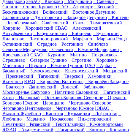
Давыдково
ЗелАО
Крюково
Матушкино
Савёлки
Силино
Старое Крюково
САО
Аэропорт
Беговой
Бескудниковский
Войковский
Восточное Дегунино
Головинский
Дмитровский
Западное Дегунино
Коптево
Левобережный
Савёловский
Сокол
Тимирязевский
Ховрино
Хорошёвский
СВАО
Алексеевский
Алтуфьевский
Бабушкинский
Бибирево
Бутырский
Лианозово
Лосиноостровский
Марфино
Марьина Роща
Останкинский
Отрадное
Ростокино
Свиблово
Северное Медведково
Северный
Южное Медведково
Ярославский
СЗАО
Куркино
Митино
Покровское-
Стрешнево
Северное Тушино
Строгино
Хорошёво-
Мнёвники
Щукино
Южное Тушино
ЦАО
Арбат
Басманный
Замоскворечье
Красносельский
Мещанский
Пресненский
Таганский
Тверской
Хамовники
Якиманка
ЮАО
Бирюлёво Восточное
Бирюлёво Западное
Братеево
Даниловский
Донской
Зябликово
Москворечье-Сабурово
Нагатино-Садовники
Нагатинский
Затон
Нагорный
Орехово-Борисово Северное
Орехово-
Борисово Южное
Царицыно
Чертаново Северное
Чертаново Центральное
Чертаново Южное
ЮВАО
Выхино-Жулебино
Капотня
Кузьминки
Лефортово
Люблино
Марьино
Некрасовка
Нижегородский
Печатники
Рязанский
Текстильщики
Южнопортовый
ЮЗАО
Академический
Гагаринский
Зюзино
Коньково