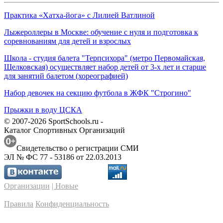
Практика «Хатха-йога» с Лилией Ватлиной
Лыжероллеры в Москве: обучение с нуля и подготовка к
соревнованиям для детей и взрослых
Школа - студия балета "Терпсихора" (метро Первомайская,
Щелковская) осуществляет набор детей от 3-х лет и старше
для занятий балетом (хореографией)
Набор девочек на секцию футбола в ЖФК "Строгино"
Прыжки в воду ЦСКА
© 2007-2026 SportSchools.ru -
Каталог Спортивных Организаций
Свидетельство о регистрации СМИ
ЭЛ № ФС 77 - 53186 от 22.03.2013
Организации
| Новые
Правила
Конфиденциальность