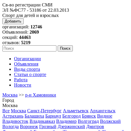
Св-во регистрации СМИ
ЭЛ №ФС77 - 53186 от 22.03.2013
Спорт для детей и взрослых
Добавить
организаций:
12746
Объявлений:
2069
секций:
44463
отзывов:
5219
Организации
Объявления
Виды спорта
Статьи о спорте
Работа
Новости
Москва
>>
р-н Хамовники
Город
Москва
Все
Москва
Санкт-Петербург
Альметьевск
Архангельск
Астрахань
Балашиха
Барнаул
Белгород
Брянск
Видное
Владивосток
Владикавказ
Владимир
Волгоград
Волжский
Вологда
Воронеж
Грозный
Дзержинский
Дмитров