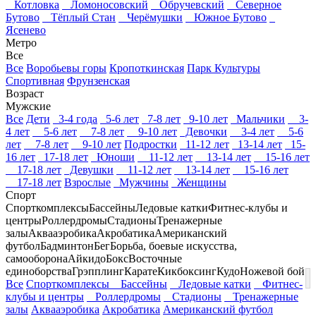
Котловка
Ломоносовский
Обручевский
Северное
Бутово
Тёплый Стан
Черёмушки
Южное Бутово
Ясенево
Метро
Все
Все
Воробьевы горы
Кропоткинская
Парк Культуры
Спортивная
Фрунзенская
Возраст
Мужские
Все
Дети
3-4 года
5-6 лет
7-8 лет
9-10 лет
Мальчики
3-
4 лет
5-6 лет
7-8 лет
9-10 лет
Девочки
3-4 лет
5-6
лет
7-8 лет
9-10 лет
Подростки
11-12 лет
13-14 лет
15-
16 лет
17-18 лет
Юноши
11-12 лет
13-14 лет
15-16 лет
17-18 лет
Девушки
11-12 лет
13-14 лет
15-16 лет
17-18 лет
Взрослые
Мужчины
Женщины
Спорт
Спорткомплексы
Бассейны
Ледовые катки
Фитнес-клубы и
центры
Роллердромы
Стадионы
Тренажерные
залы
Аквааэробика
Акробатика
Американский
футбол
Бадминтон
Бег
Борьба, боевые искусства,
самооборона
Айкидо
Бокс
Восточные
единоборства
Грэпплинг
Карате
Кикбоксинг
Кудо
Ножевой бой
Все
Спорткомплексы
Бассейны
Ледовые катки
Фитнес-
клубы и центры
Роллердромы
Стадионы
Тренажерные
залы
Аквааэробика
Акробатика
Американский футбол