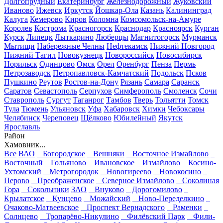
Долгопрудный
Екатеринбург
Железнодорожный
Жуковский
Иваново
Ижевск
Иркутск
Йошкар-Ола
Казань
Калининград
Калуга
Кемерово
Киров
Коломна
Комсомольск-на-Амуре
Королев
Кострома
Красногорск
Краснодар
Красноярск
Курган
Курск
Липецк
Лыткарино
Люберцы
Магнитогорск
Мурманск
Мытищи
Набережные Челны
Нефтекамск
Нижний Новгород
Нижний Тагил
Новокузнецк
Новороссийск
Новосибирск
Норильск
Одинцово
Омск
Орел
Оренбург
Пенза
Пермь
Петрозаводск
Петропавловск-Камчатский
Подольск
Псков
Пушкино
Реутов
Ростов-на-Дону
Рязань
Самара
Саранск
Саратов
Севастополь
Серпухов
Симферополь
Смоленск
Сочи
Ставрополь
Сургут
Таганрог
Тамбов
Тверь
Тольятти
Томск
Тула
Тюмень
Ульяновск
Уфа
Хабаровск
Химки
Чебоксары
Челябинск
Череповец
Щёлково
Юбилейный
Якутск
Ярославль
Район
Хамовник...
Все
ВАО
Богородское
Вешняки
Восточное Измайлово
Восточный
Гольяново
Ивановское
Измайлово
Косино-
Ухтомский
Метрогородок
Новогиреево
Новокосино
Перово
Преображенское
Северное Измайлово
Соколиная
Гора
Сокольники
ЗАО
Внуково
Дорогомилово
Крылатское
Кунцево
Можайский
Ново-Переделкино
Очаково-Матвеевское
Проспект Вернадского
Раменки
Солнцево
Тропарёво-Никулино
Филёвский Парк
Фили-