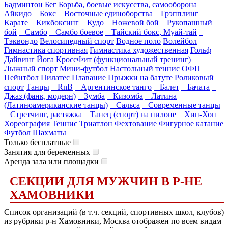
Бадминтон
Бег
Борьба, боевые искусства, самооборона
Айкидо
Бокс
Восточные единоборства
Грэпплинг
Карате
Кикбоксинг
Кудо
Ножевой бой
Рукопашный
бой
Самбо
Самбо боевое
Тайский бокс, Муай-тай
Тэквондо
Велосипедный спорт
Водное поло
Волейбол
Гимнастика спортивная
Гимнастика художественная
Гольф
Дайвинг
Йога
КроссФит (функциональный тренинг)
Лыжный спорт
Мини-футбол
Настольный теннис
ОФП
Пейнтбол
Пилатес
Плавание
Прыжки на батуте
Роликовый
спорт
Танцы
RnB
Аргентинское танго
Балет
Бачата
Джаз (фанк, модерн)
Зумба
Кизомба
Латина
(Латиноамериканские танцы)
Сальса
Современные танцы
Стретчинг, растяжка
Танец (спорт) на пилоне
Хип-Хоп
Хореография
Теннис
Триатлон
Фехтование
Фигурное катание
Футбол
Шахматы
Только бесплатные
Занятия для беременных
Аренда зала или площадки
СЕКЦИИ ДЛЯ МУЖЧИН В Р-НЕ
ХАМОВНИКИ
Список организаций (в т.ч. секций, спортивных школ, клубов)
из рубрики р-н Хамовники, Москва отображен по всем видам