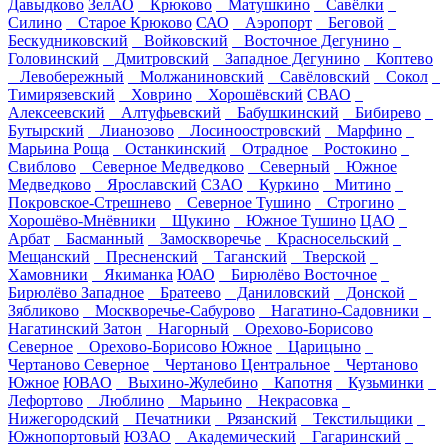
Давыдково
ЗелАО
Крюково
Матушкино
Савёлки
Силино
Старое Крюково
САО
Аэропорт
Беговой
Бескудниковский
Войковский
Восточное Дегунино
Головинский
Дмитровский
Западное Дегунино
Коптево
Левобережный
Молжаниновский
Савёловский
Сокол
Тимирязевский
Ховрино
Хорошёвский
СВАО
Алексеевский
Алтуфьевский
Бабушкинский
Бибирево
Бутырский
Лианозово
Лосиноостровский
Марфино
Марьина Роща
Останкинский
Отрадное
Ростокино
Свиблово
Северное Медведково
Северный
Южное
Медведково
Ярославский
СЗАО
Куркино
Митино
Покровское-Стрешнево
Северное Тушино
Строгино
Хорошёво-Мнёвники
Щукино
Южное Тушино
ЦАО
Арбат
Басманный
Замоскворечье
Красносельский
Мещанский
Пресненский
Таганский
Тверской
Хамовники
Якиманка
ЮАО
Бирюлёво Восточное
Бирюлёво Западное
Братеево
Даниловский
Донской
Зябликово
Москворечье-Сабурово
Нагатино-Садовники
Нагатинский Затон
Нагорный
Орехово-Борисово
Северное
Орехово-Борисово Южное
Царицыно
Чертаново Северное
Чертаново Центральное
Чертаново
Южное
ЮВАО
Выхино-Жулебино
Капотня
Кузьминки
Лефортово
Люблино
Марьино
Некрасовка
Нижегородский
Печатники
Рязанский
Текстильщики
Южнопортовый
ЮЗАО
Академический
Гагаринский