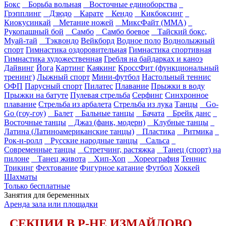
Бокс
Борьба вольная
Восточные единоборства
Грэпплинг
Дзюдо
Карате
Кендо
Кикбоксинг
Киокусинкай
Метание ножей
МиксФайт (ММА)
Рукопашный бой
Самбо
Самбо боевое
Тайский бокс,
Муай-тай
Тэквондо
Вейкборд
Водное поло
Воднолыжный
спорт
Гимнастика оздоровительная
Гимнастика спортивная
Гимнастика художественная
Гребля на байдарках и каноэ
Дайвинг
Йога
Картинг
Каякинг
КроссФит (функциональный
тренинг)
Лыжный спорт
Мини-футбол
Настольный теннис
ОФП
Парусный спорт
Пилатес
Плавание
Прыжки в воду
Прыжки на батуте
Пулевая стрельба
Серфинг
Синхронное
плавание
Стрельба из арбалета
Стрельба из лука
Танцы
Go-
Go (гоу-гоу)
Балет
Бальные танцы
Бачата
Брейк данс
Восточные танцы
Джаз (фанк, модерн)
Клубные танцы
Латина (Латиноамериканские танцы)
Пластика
Ритмика
Рок-н-ролл
Русские народные танцы
Сальса
Современные танцы
Стретчинг, растяжка
Танец (спорт) на
пилоне
Танец живота
Хип-Хоп
Хореография
Теннис
Трикинг
Фехтование
Фигурное катание
Футбол
Хоккей
Шахматы
Только бесплатные
Занятия для беременных
Аренда зала или площадки
СЕКЦИИ В Р-НЕ ИЗМАЙЛОВО