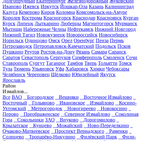
Долгопрудный
Екатеринбург
Железнодорожный
Жуковский
Иваново
Ижевск
Иркутск
Йошкар-Ола
Казань
Калининград
Калуга
Кемерово
Киров
Коломна
Комсомольск-на-Амуре
Королев
Кострома
Красногорск
Краснодар
Красноярск
Курган
Курск
Липецк
Лыткарино
Люберцы
Магнитогорск
Мурманск
Мытищи
Набережные Челны
Нефтекамск
Нижний Новгород
Нижний Тагил
Новокузнецк
Новороссийск
Новосибирск
Норильск
Одинцово
Омск
Орел
Оренбург
Пенза
Пермь
Петрозаводск
Петропавловск-Камчатский
Подольск
Псков
Пушкино
Реутов
Ростов-на-Дону
Рязань
Самара
Саранск
Саратов
Севастополь
Серпухов
Симферополь
Смоленск
Сочи
Ставрополь
Сургут
Таганрог
Тамбов
Тверь
Тольятти
Томск
Тула
Тюмень
Ульяновск
Уфа
Хабаровск
Химки
Чебоксары
Челябинск
Череповец
Щёлково
Юбилейный
Якутск
Ярославль
Район
Измайлов...
Все
ВАО
Богородское
Вешняки
Восточное Измайлово
Восточный
Гольяново
Ивановское
Измайлово
Косино-
Ухтомский
Метрогородок
Новогиреево
Новокосино
Перово
Преображенское
Северное Измайлово
Соколиная
Гора
Сокольники
ЗАО
Внуково
Дорогомилово
Крылатское
Кунцево
Можайский
Ново-Переделкино
Очаково-Матвеевское
Проспект Вернадского
Раменки
Солнцево
Тропарёво-Никулино
Филёвский Парк
Фили-