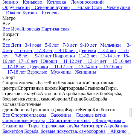
Зюзино
Коньково
Котловка
Ломоносовский
Обручевский
Северное Бутово
Тёплый Стан
Черёмушки
Южное Бутово
Ясенево
Метро
Все
Все
Измайловская
Партизанская
Возраст
Все
Все
Дети
3-4 года
5-6 лет
7-8 лет
9-10 лет
Мальчики
3-
4 лет
5-6 лет
7-8 лет
9-10 лет
Девочки
3-4 лет
5-6
лет
7-8 лет
9-10 лет
Подростки
11-12 лет
13-14 лет
15-
16 лет
17-18 лет
Юноши
11-12 лет
13-14 лет
15-16 лет
17-18 лет
Девушки
11-12 лет
13-14 лет
15-16 лет
17-18 лет
Взрослые
Мужчины
Женщины
Спорт
Спорткомплексы
Бассейны
Ледовые катки
Спортивные
центры
Спортивные школы
Картодромы
Стадионы
Тиры,
стрелковые клубы
Автоспорт
Акробатика
Баскетбол
Борьба,
боевые искусства, самооборона
Айкидо
Бокс
Борьба
вольная
Восточные
единоборства
Грэпплинг
Дзюдо
Карате
Кендо
Кикбоксинг
Все
Спорткомплексы
Бассейны
Ледовые катки
Спортивные центры
Спортивные школы
Картодромы
Стадионы
Тиры, стрелковые клубы
Автоспорт
Акробатика
Баскетбол
Борьба, боевые искусства, самооборона
Айкидо