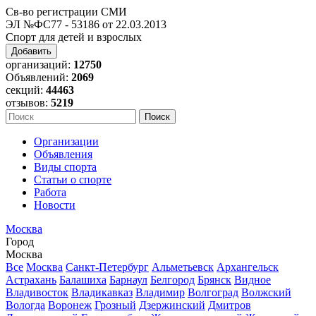
Св-во регистрации СМИ
ЭЛ №ФС77 - 53186 от 22.03.2013
Спорт для детей и взрослых
Добавить
организаций:
12750
Объявлений:
2069
секций:
44463
отзывов:
5219
Организации
Объявления
Виды спорта
Статьи о спорте
Работа
Новости
Москва
Город
Москва
Все
Москва
Санкт-Петербург
Альметьевск
Архангельск
Астрахань
Балашиха
Барнаул
Белгород
Брянск
Видное
Владивосток
Владикавказ
Владимир
Волгоград
Волжский
Вологда
Воронеж
Грозный
Дзержинский
Дмитров