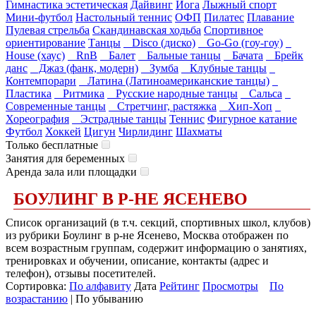
Гимнастика эстетическая
Дайвинг
Йога
Лыжный спорт
Мини-футбол
Настольный теннис
ОФП
Пилатес
Плавание
Пулевая стрельба
Скандинавская ходьба
Спортивное
ориентирование
Танцы
Disco (диско)
Go-Go (гоу-гоу)
House (хаус)
RnB
Балет
Бальные танцы
Бачата
Брейк
данс
Джаз (фанк, модерн)
Зумба
Клубные танцы
Контемпорари
Латина (Латиноамериканские танцы)
Пластика
Ритмика
Русские народные танцы
Сальса
Современные танцы
Стретчинг, растяжка
Хип-Хоп
Хореография
Эстрадные танцы
Теннис
Фигурное катание
Футбол
Хоккей
Цигун
Чирлидинг
Шахматы
Только бесплатные
Занятия для беременных
Аренда зала или площадки
БОУЛИНГ В Р-НЕ ЯСЕНЕВО
Список организаций (в т.ч. секций, спортивных школ, клубов)
из рубрики Боулинг в р-не Ясенево, Москва отображен по
всем возрастным группам, содержит информацию о занятиях,
тренировках и обучении, описание, контакты (адрес и
телефон), отзывы посетителей.
Сортировка:
По алфавиту
Дата
Рейтинг
Просмотры
По
возрастанию
| По убыванию