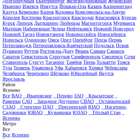
Долгопрудный
Екатеринбург
Железнодорожный
Жуковский
Иваново
Ижевск
Иркутск
Йошкар-Ола
Казань
Калининград
Калуга
Кемерово
Киров
Коломна
Комсомольск-на-Амуре
Королев
Кострома
Красногорск
Краснодар
Красноярск
Курган
Курск
Липецк
Лыткарино
Люберцы
Магнитогорск
Мурманск
Мытищи
Набережные Челны
Нефтекамск
Нижний Новгород
Нижний Тагил
Новокузнецк
Новороссийск
Новосибирск
Норильск
Одинцово
Омск
Орел
Оренбург
Пенза
Пермь
Петрозаводск
Петропавловск-Камчатский
Подольск
Псков
Пушкино
Реутов
Ростов-на-Дону
Рязань
Самара
Саранск
Саратов
Севастополь
Серпухов
Симферополь
Смоленск
Сочи
Ставрополь
Сургут
Таганрог
Тамбов
Тверь
Тольятти
Томск
Тула
Тюмень
Ульяновск
Уфа
Хабаровск
Химки
Чебоксары
Челябинск
Череповец
Щёлково
Юбилейный
Якутск
Ярославль
Район
Ясенево
Все
ВАО
Ивановское
Перово
ЗАО
Крылатское
Раменки
САО
Западное Дегунино
СВАО
Останкинский
СЗАО
Строгино
ЦАО
Пресненский
ЮАО
Нагатино-
Садовники
ЮВАО
Кузьминки
ЮЗАО
Тёплый Стан
Ясенево
Метро
Все
Все
Ясенево