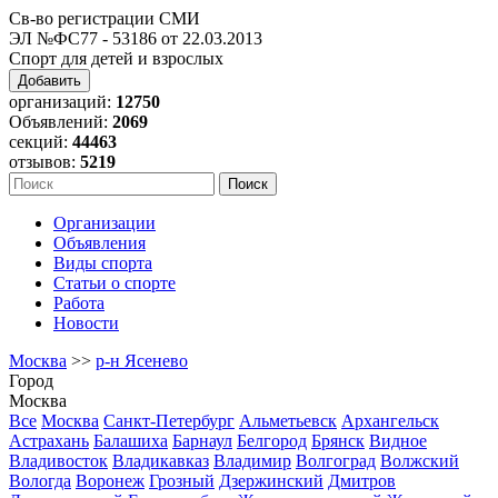
Св-во регистрации СМИ
ЭЛ №ФС77 - 53186 от 22.03.2013
Спорт для детей и взрослых
Добавить
организаций:
12750
Объявлений:
2069
секций:
44463
отзывов:
5219
Организации
Объявления
Виды спорта
Статьи о спорте
Работа
Новости
Москва
>>
р-н Ясенево
Город
Москва
Все
Москва
Санкт-Петербург
Альметьевск
Архангельск
Астрахань
Балашиха
Барнаул
Белгород
Брянск
Видное
Владивосток
Владикавказ
Владимир
Волгоград
Волжский
Вологда
Воронеж
Грозный
Дзержинский
Дмитров