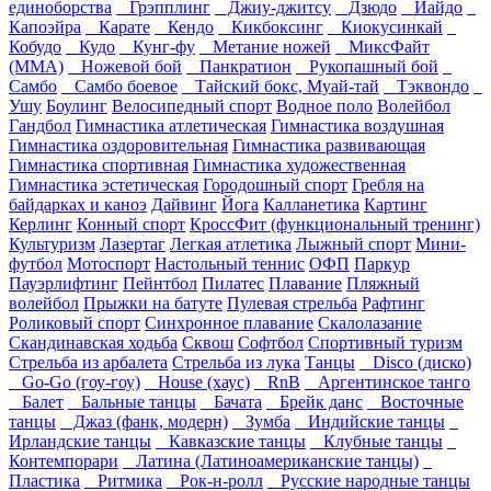
единоборства
Грэпплинг
Джиу-джитсу
Дзюдо
Иайдо
Капоэйра
Карате
Кендо
Кикбоксинг
Киокусинкай
Кобудо
Кудо
Кунг-фу
Метание ножей
МиксФайт
(ММА)
Ножевой бой
Панкратион
Рукопашный бой
Самбо
Самбо боевое
Тайский бокс, Муай-тай
Тэквондо
Ушу
Боулинг
Велосипедный спорт
Водное поло
Волейбол
Гандбол
Гимнастика атлетическая
Гимнастика воздушная
Гимнастика оздоровительная
Гимнастика развивающая
Гимнастика спортивная
Гимнастика художественная
Гимнастика эстетическая
Городошный спорт
Гребля на
байдарках и каноэ
Дайвинг
Йога
Калланетика
Картинг
Керлинг
Конный спорт
КроссФит (функциональный тренинг)
Культуризм
Лазертаг
Легкая атлетика
Лыжный спорт
Мини-
футбол
Мотоспорт
Настольный теннис
ОФП
Паркур
Пауэрлифтинг
Пейнтбол
Пилатес
Плавание
Пляжный
волейбол
Прыжки на батуте
Пулевая стрельба
Рафтинг
Роликовый спорт
Синхронное плавание
Скалолазание
Скандинавская ходьба
Сквош
Софтбол
Спортивный туризм
Стрельба из арбалета
Стрельба из лука
Танцы
Disco (диско)
Go-Go (гоу-гоу)
House (хаус)
RnB
Аргентинское танго
Балет
Бальные танцы
Бачата
Брейк данс
Восточные
танцы
Джаз (фанк, модерн)
Зумба
Индийские танцы
Ирландские танцы
Кавказские танцы
Клубные танцы
Контемпорари
Латина (Латиноамериканские танцы)
Пластика
Ритмика
Рок-н-ролл
Русские народные танцы