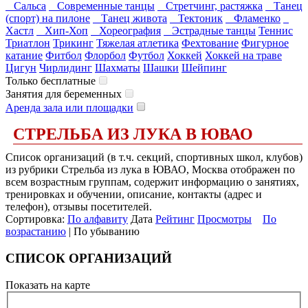
Сальса
Современные танцы
Стретчинг, растяжка
Танец
(спорт) на пилоне
Танец живота
Тектоник
Фламенко
Хастл
Хип-Хоп
Хореография
Эстрадные танцы
Теннис
Триатлон
Трикинг
Тяжелая атлетика
Фехтование
Фигурное
катание
Фитбол
Флорбол
Футбол
Хоккей
Хоккей на траве
Цигун
Чирлидинг
Шахматы
Шашки
Шейпинг
Только бесплатные
Занятия для беременных
Аренда зала или площадки
СТРЕЛЬБА ИЗ ЛУКА В ЮВАО
Список организаций (в т.ч. секций, спортивных школ, клубов)
из рубрики Стрельба из лука в ЮВАО, Москва отображен по
всем возрастным группам, содержит информацию о занятиях,
тренировках и обучении, описание, контакты (адрес и
телефон), отзывы посетителей.
Сортировка:
По алфавиту
Дата
Рейтинг
Просмотры
По
возрастанию
| По убыванию
СПИСОК ОРГАНИЗАЦИЙ
Показать на карте