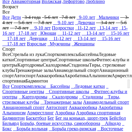
Все
Авиамоторная
Волжская
Лефортово
Люблино
Возраст
Все
Все
Дети
3-4 года
5-6 лет
7-8 лет
9-10 лет
Мальчики
3-
4 лет
5-6 лет
7-8 лет
9-10 лет
Девочки
3-4 лет
5-6
лет
7-8 лет
9-10 лет
Подростки
11-12 лет
13-14 лет
15-
16 лет
17-18 лет
Юноши
11-12 лет
13-14 лет
15-16 лет
17-18 лет
Девушки
11-12 лет
13-14 лет
15-16 лет
17-18 лет
Взрослые
Мужчины
Женщины
Спорт
Все
Стрельба из лука
Спорткомплексы
Бассейны
Ледовые
катки
Спортивные центры
Спортивные школы
Фитнес-клубы и
центры
Картодромы
Скалодромы
Стадионы
Тиры, стрелковые
клубы
Тренажерные залы
Авиамодельный спорт
Авиационный
спорт
Автоспорт
Аквааэробика
Акробатика
Альпинизм
Армрестл
спортивная
Бадминтон
Все
Спорткомплексы
Бассейны
Ледовые катки
Спортивные центры
Спортивные школы
Фитнес-клубы и
центры
Картодромы
Скалодромы
Стадионы
Тиры,
стрелковые клубы
Тренажерные залы
Авиамодельный спорт
Авиационный спорт
Автоспорт
Аквааэробика
Акробатика
Альпинизм
Армрестлинг
Аэробика
Аэробика спортивная
Бадминтон
Баскетбол
Бег
Бег на коньках, шорт-трек
Бейсбол
Бильярд
Борьба, боевые искусства, самооборона
Айкидо
Бокс
Борьба вольная
Борьба греко-римская
Восточные