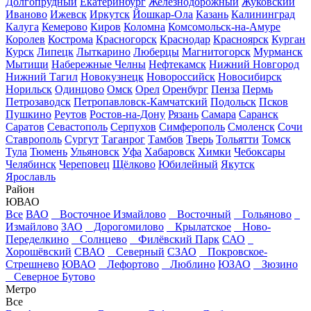
Долгопрудный
Екатеринбург
Железнодорожный
Жуковский
Иваново
Ижевск
Иркутск
Йошкар-Ола
Казань
Калининград
Калуга
Кемерово
Киров
Коломна
Комсомольск-на-Амуре
Королев
Кострома
Красногорск
Краснодар
Красноярск
Курган
Курск
Липецк
Лыткарино
Люберцы
Магнитогорск
Мурманск
Мытищи
Набережные Челны
Нефтекамск
Нижний Новгород
Нижний Тагил
Новокузнецк
Новороссийск
Новосибирск
Норильск
Одинцово
Омск
Орел
Оренбург
Пенза
Пермь
Петрозаводск
Петропавловск-Камчатский
Подольск
Псков
Пушкино
Реутов
Ростов-на-Дону
Рязань
Самара
Саранск
Саратов
Севастополь
Серпухов
Симферополь
Смоленск
Сочи
Ставрополь
Сургут
Таганрог
Тамбов
Тверь
Тольятти
Томск
Тула
Тюмень
Ульяновск
Уфа
Хабаровск
Химки
Чебоксары
Челябинск
Череповец
Щёлково
Юбилейный
Якутск
Ярославль
Район
ЮВАО
Все
ВАО
Восточное Измайлово
Восточный
Гольяново
Измайлово
ЗАО
Дорогомилово
Крылатское
Ново-
Переделкино
Солнцево
Филёвский Парк
САО
Хорошёвский
СВАО
Северный
СЗАО
Покровское-
Стрешнево
ЮВАО
Лефортово
Люблино
ЮЗАО
Зюзино
Северное Бутово
Метро
Все