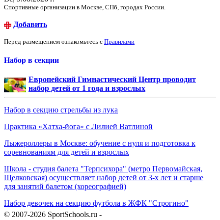
Спортивные организации в Москве, СПб, городах России.
Добавить
Перед размещением ознакомьтесь с
Правилами
Набор в секции
Европейский Гимнастический Центр проводит
набор детей от 1 года и взрослых
Набор в секцию стрельбы из лука
Практика «Хатха-йога» с Лилией Ватлиной
Лыжероллеры в Москве: обучение с нуля и подготовка к
соревнованиям для детей и взрослых
Школа - студия балета "Терпсихора" (метро Первомайская,
Щелковская) осуществляет набор детей от 3-х лет и старше
для занятий балетом (хореографией)
Набор девочек на секцию футбола в ЖФК "Строгино"
© 2007-2026 SportSchools.ru -