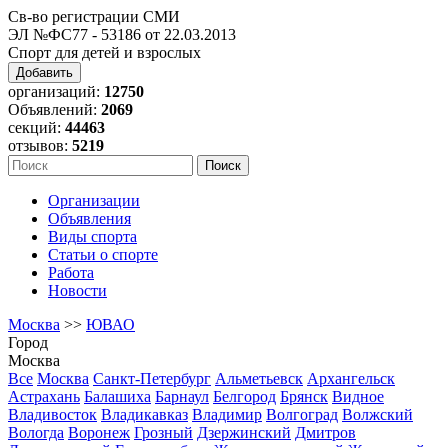
Св-во регистрации СМИ
ЭЛ №ФС77 - 53186 от 22.03.2013
Спорт для детей и взрослых
Добавить
организаций:
12750
Объявлений:
2069
секций:
44463
отзывов:
5219
Организации
Объявления
Виды спорта
Статьи о спорте
Работа
Новости
Москва
>>
ЮВАО
Город
Москва
Все
Москва
Санкт-Петербург
Альметьевск
Архангельск
Астрахань
Балашиха
Барнаул
Белгород
Брянск
Видное
Владивосток
Владикавказ
Владимир
Волгоград
Волжский
Вологда
Воронеж
Грозный
Дзержинский
Дмитров