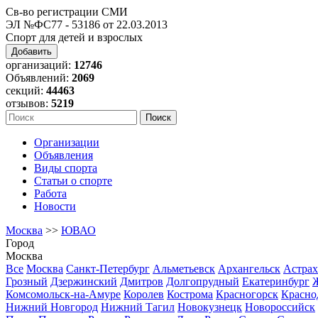
Св-во регистрации СМИ
ЭЛ №ФС77 - 53186 от 22.03.2013
Спорт для детей и взрослых
Добавить
организаций:
12746
Объявлений:
2069
секций:
44463
отзывов:
5219
Организации
Объявления
Виды спорта
Статьи о спорте
Работа
Новости
Москва
>>
ЮВАО
Город
Москва
Все
Москва
Санкт-Петербург
Альметьевск
Архангельск
Астрах
Грозный
Дзержинский
Дмитров
Долгопрудный
Екатеринбург
Комсомольск-на-Амуре
Королев
Кострома
Красногорск
Красно
Нижний Новгород
Нижний Тагил
Новокузнецк
Новороссийск