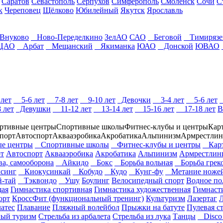
Саратов
Севастополь
Серпухов
Симферополь
Смоленск
Сочи
С
к
Череповец
Щёлково
Юбилейный
Якутск
Ярославль
нуково
Ново-Переделкино
ЗелАО
САО
Беговой
Тимирязе
ЦАО
Арбат
Мещанский
Якиманка
ЮАО
Донской
ЮВАО
лет
5-6 лет
7-8 лет
9-10 лет
Девочки
3-4 лет
5-6 лет
 лет
Девушки
11-12 лет
13-14 лет
15-16 лет
17-18 лет
В
ртивные центры
Спортивные школы
Фитнес-клубы и центры
Кар
порт
Автоспорт
Аквааэробика
Акробатика
Альпинизм
Армрестлин
е центры
Спортивные школы
Фитнес-клубы и центры
Карт
т
Автоспорт
Аквааэробика
Акробатика
Альпинизм
Армрестлин
ва, самооборона
Айкидо
Бокс
Борьба вольная
Борьба греко
синг
Киокусинкай
Кобудо
Кудо
Кунг-фу
Метание ноже
-тай
Тэквондо
Ушу
Боулинг
Велосипедный спорт
Водное по
щая
Гимнастика спортивная
Гимнастика художественная
Гимнасти
орт
КроссФит (функциональный тренинг)
Культуризм
Лазертаг
Л
атес
Плавание
Пляжный волейбол
Прыжки на батуте
Пулевая с
ый туризм
Стрельба из арбалета
Стрельба из лука
Танцы
Disco 