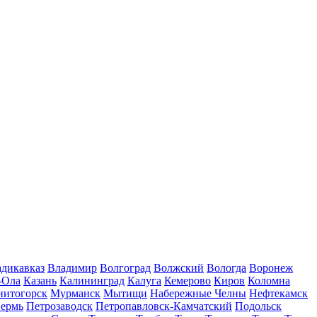
дикавказ
Владимир
Волгоград
Волжский
Вологда
Воронеж
-Ола
Казань
Калининград
Калуга
Кемерово
Киров
Коломна
нитогорск
Мурманск
Мытищи
Набережные Челны
Нефтекамск
ермь
Петрозаводск
Петропавловск-Камчатский
Подольск