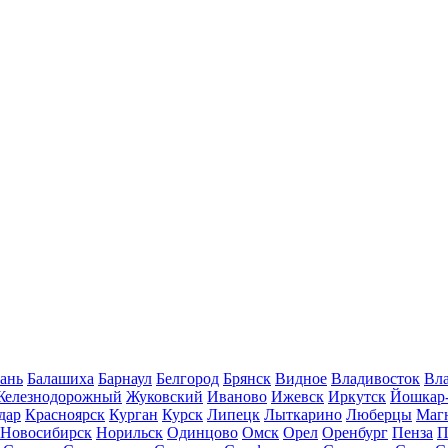
ань
Балашиха
Барнаул
Белгород
Брянск
Видное
Владивосток
Вла
Железнодорожный
Жуковский
Иваново
Ижевск
Иркутск
Йошкар
дар
Красноярск
Курган
Курск
Липецк
Лыткарино
Люберцы
Маг
Новосибирск
Норильск
Одинцово
Омск
Орел
Оренбург
Пенза
П