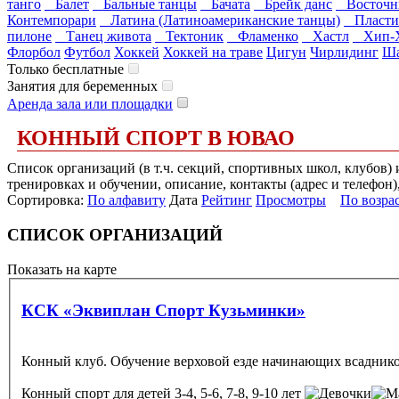
танго
Балет
Бальные танцы
Бачата
Брейк данс
Восточн
Контемпорари
Латина (Латиноамериканские танцы)
Пласти
пилоне
Танец живота
Тектоник
Фламенко
Хастл
Хип-
Флорбол
Футбол
Хоккей
Хоккей на траве
Цигун
Чирлидинг
Ша
Только бесплатные
Занятия для беременных
Аренда зала или площадки
КОННЫЙ СПОРТ В ЮВАО
Список организаций (в т.ч. секций, спортивных школ, клубов
тренировках и обучении, описание, контакты (адрес и телефон)
Сортировка:
По алфавиту
Дата
Рейтинг
Просмотры
По возра
СПИСОК ОРГАНИЗАЦИЙ
Показать на карте
КСК «Эквиплан Спорт Кузьминки»
Конный клуб. Обучение верховой езде начинающих всаднико
Конный спорт
для детей 3-4, 5-6, 7-8, 9-10 лет