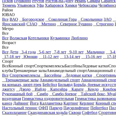
Псков
Пушкино
Реутов
Ростов-на-Дону
Рязань
Самара
Саранск
Тюмень
Ульяновск
Уфа
Хабаровск
Химки
Чебоксары
Челябинс
Район
ЮВАО
Все
ВАО
Богородское
Соколиная Гора
Сокольники
ЗАО
В
Ярославский
СЗАО
Митино
Северное Тушино
Строгино
Метро
Все
Все
Волжская
Котельники
Кузьминки
Люблино
Возраст
Все
Все
Дети
3-4 года
5-6 лет
7-8 лет
9-10 лет
Мальчики
3-4 
17-18 лет
Юноши
11-12 лет
13-14 лет
15-16 лет
17-18
Спорт
Все
Конный спорт
Спорткомплексы
Бассейны
Ледовые катки
Спо
клубы
Тренажерные залы
Авиамодельный спорт
Авиационный с
Все
Спорткомплексы
Бассейны
Ледовые катки
Спортивны
Тренажерные залы
Авиамодельный спорт
Авиационный спор
на коньках, шорт-трек
Бейсбол
Бильярд
Борьба, боевые искусст
джитсу
Дзюдо
Иайдо
Капоэйра
Карате
Кендо
Кикбок
Рукопашный бой
Самбо
Самбо боевое
Тайский бокс, Муай
воздушная
Гимнастика оздоровительная
Гимнастика развиваю
каноэ
Дайвинг
Йога
Калланетика
Картинг
Керлинг
Конный сп
Настольный теннис
ОФП
Паркур
Пауэрлифтинг
Пейнтбол
Пил
Скалолазание
Скандинавская ходьба
Сквош
Софтбол
Спортивн