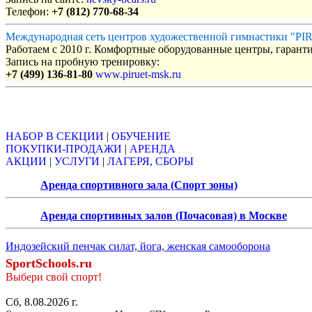
Телефон:
+7 (812) 770-68-34
Международная сеть центров художественной гимнастики "P
Работаем с 2010 г. Комфортные оборудованные центры, гаранти
Запись на пробную тренировку:
+7 (499) 136-81-80
www.piruet-msk.ru
Объявления
НАБОР В СЕКЦИИ
|
ОБУЧЕНИЕ
ПОКУПКИ-ПРОДАЖИ
|
АРЕНДА
АКЦИИ
|
УСЛУГИ
|
ЛАГЕРЯ, СБОРЫ
Аренда спортивного зала (Спорт зоны)
Аренда спортивных залов (Почасовая) в Москве
Индозейский пенчак силат, йога, женская самооборона
SportSchools.ru
Выбери свой спорт!
Сб, 8.08.2026 г.