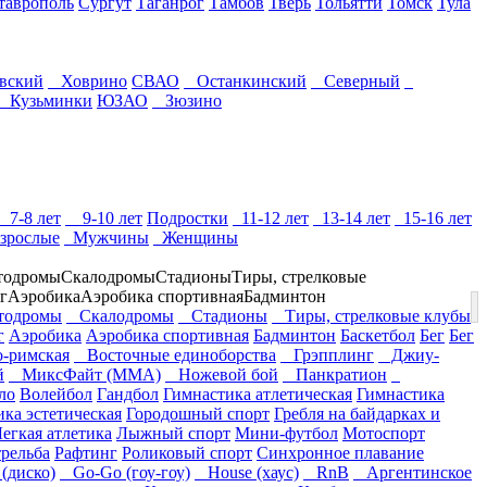
таврополь
Сургут
Таганрог
Тамбов
Тверь
Тольятти
Томск
Тула
вский
Ховрино
СВАО
Останкинский
Северный
Кузьминки
ЮЗАО
Зюзино
7-8 лет
9-10 лет
Подростки
11-12 лет
13-14 лет
15-16 лет
зрослые
Мужчины
Женщины
тодромы
Скалодромы
Стадионы
Тиры, стрелковые
г
Аэробика
Аэробика спортивная
Бадминтон
одромы
Скалодромы
Стадионы
Тиры, стрелковые клубы
г
Аэробика
Аэробика спортивная
Бадминтон
Баскетбол
Бег
Бег
-римская
Восточные единоборства
Грэпплинг
Джиу-
й
МиксФайт (ММА)
Ножевой бой
Панкратион
ло
Волейбол
Гандбол
Гимнастика атлетическая
Гимнастика
ка эстетическая
Городошный спорт
Гребля на байдарках и
егкая атлетика
Лыжный спорт
Мини-футбол
Мотоспорт
трельба
Рафтинг
Роликовый спорт
Синхронное плавание
(диско)
Go-Go (гоу-гоу)
House (хаус)
RnB
Аргентинское