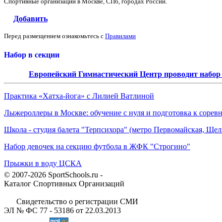
Спортивные организации в Москве, СПб, городах России.
Добавить
Перед размещением ознакомьтесь с
Правилами
Набор в секции
Европейский Гимнастический Центр проводит набор д
Практика «Хатха-йога» с Лилией Ватлиной
Лыжероллеры в Москве: обучение с нуля и подготовка к сорев
Школа - студия балета "Терпсихора" (метро Первомайская, Щелк
Набор девочек на секцию футбола в ЖФК "Строгино"
Прыжки в воду ЦСКА
© 2007-2026 SportSchools.ru -
Каталог Спортивных Организаций
Свидетельство о регистрации СМИ
ЭЛ № ФС 77 - 53186 от 22.03.2013