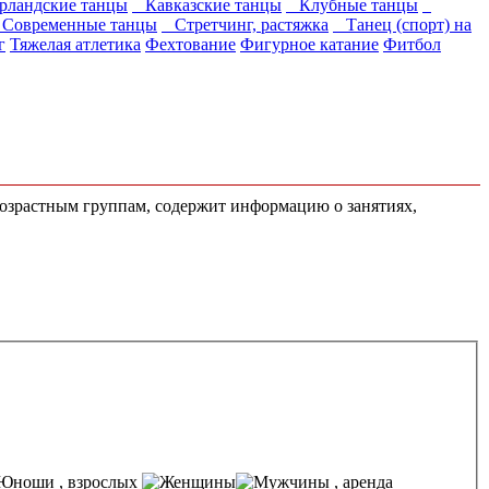
ландские танцы
Кавказские танцы
Клубные танцы
овременные танцы
Стретчинг, растяжка
Танец (спорт) на
г
Тяжелая атлетика
Фехтование
Фигурное катание
Фитбол
возрастным группам, содержит информацию о занятиях,
, взрослых
, аренда