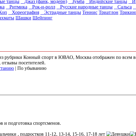
ые танцы
Джаз (фанк, модерн)
Зумба
Индийские танцы
Ир
ка
Ритмика
Рок-н-ролл
Русские народные танцы
Сальса
С
Хоп
Хореография
Эстрадные танцы
Теннис
Триатлон
Трикин
хматы
Шашки
Шейпинг
) из рубрики Конный спорт в ЮВАО, Москва отображен по всем 
, отзывы посетителей.
станию
| По убыванию
в и подготовка спортсменов.
, подростков 11-12, 13-14, 15-16, 17-18 лет