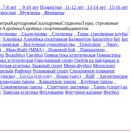
7-8 лет
9-10 лет
Подростки
11-12 лет
13-14 лет
15-16 лет
зрослые
Мужчины
Женщины
ентры
Картодромы
Скалодромы
Стадионы
Тиры, стрелковые
г
Аэробика
Аэробика спортивная
Бадминтон
одромы
Скалодромы
Стадионы
Тиры, стрелковые клубы
г
Аэробика
Аэробика спортивная
Бадминтон
Баскетбол
Бег
Бег
-римская
Восточные единоборства
Грэпплинг
Джиу-
й
МиксФайт (ММА)
Ножевой бой
Панкратион
ло
Волейбол
Гандбол
Гимнастика атлетическая
Гимнастика
ка эстетическая
Городошный спорт
Гребля на байдарках и
егкая атлетика
Лыжный спорт
Мини-футбол
Мотоспорт
трельба
Рафтинг
Роликовый спорт
Синхронное плавание
(диско)
Go-Go (гоу-гоу)
House (хаус)
RnB
Аргентинское
ландские танцы
Кавказские танцы
Клубные танцы
овременные танцы
Стретчинг, растяжка
Танец (спорт) на
г
Тяжелая атлетика
Фехтование
Фигурное катание
Фитбол