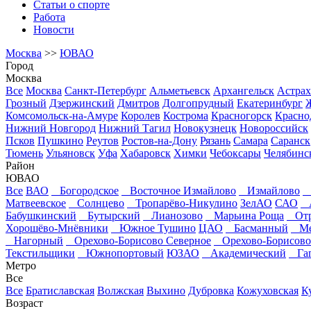
Статьи о спорте
Работа
Новости
Москва
>>
ЮВАО
Город
Москва
Все
Москва
Санкт-Петербург
Альметьевск
Архангельск
Астрах
Грозный
Дзержинский
Дмитров
Долгопрудный
Екатеринбург
Комсомольск-на-Амуре
Королев
Кострома
Красногорск
Красно
Нижний Новгород
Нижний Тагил
Новокузнецк
Новороссийск
Псков
Пушкино
Реутов
Ростов-на-Дону
Рязань
Самара
Саранск
Тюмень
Ульяновск
Уфа
Хабаровск
Химки
Чебоксары
Челябинс
Район
ЮВАО
Все
ВАО
Богородское
Восточное Измайлово
Измайлово
Н
Матвеевское
Солнцево
Тропарёво-Никулино
ЗелАО
САО
А
Бабушкинский
Бутырский
Лианозово
Марьина Роща
Отр
Хорошёво-Мнёвники
Южное Тушино
ЦАО
Басманный
Ме
Нагорный
Орехово-Борисово Северное
Орехово-Борисов
Текстильщики
Южнопортовый
ЮЗАО
Академический
Гаг
Метро
Все
Все
Братиславская
Волжская
Выхино
Дубровка
Кожуховская
К
Возраст