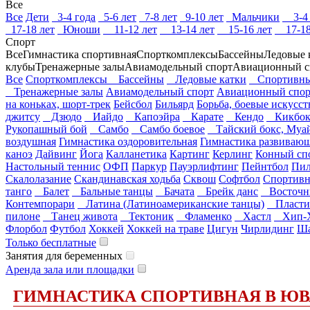
Все
Все
Дети
3-4 года
5-6 лет
7-8 лет
9-10 лет
Мальчики
3-4 
17-18 лет
Юноши
11-12 лет
13-14 лет
15-16 лет
17-18
Спорт
Все
Гимнастика спортивная
Спорткомплексы
Бассейны
Ледовые 
клубы
Тренажерные залы
Авиамодельный спорт
Авиационный с
Все
Спорткомплексы
Бассейны
Ледовые катки
Спортивны
Тренажерные залы
Авиамодельный спорт
Авиационный спор
на коньках, шорт-трек
Бейсбол
Бильярд
Борьба, боевые искусст
джитсу
Дзюдо
Иайдо
Капоэйра
Карате
Кендо
Кикбок
Рукопашный бой
Самбо
Самбо боевое
Тайский бокс, Муай
воздушная
Гимнастика оздоровительная
Гимнастика развиваю
каноэ
Дайвинг
Йога
Калланетика
Картинг
Керлинг
Конный сп
Настольный теннис
ОФП
Паркур
Пауэрлифтинг
Пейнтбол
Пил
Скалолазание
Скандинавская ходьба
Сквош
Софтбол
Спортивн
танго
Балет
Бальные танцы
Бачата
Брейк данс
Восточн
Контемпорари
Латина (Латиноамериканские танцы)
Пласти
пилоне
Танец живота
Тектоник
Фламенко
Хастл
Хип-
Флорбол
Футбол
Хоккей
Хоккей на траве
Цигун
Чирлидинг
Ша
Только бесплатные
Занятия для беременных
Аренда зала или площадки
ГИМНАСТИКА СПОРТИВНАЯ В ЮВ