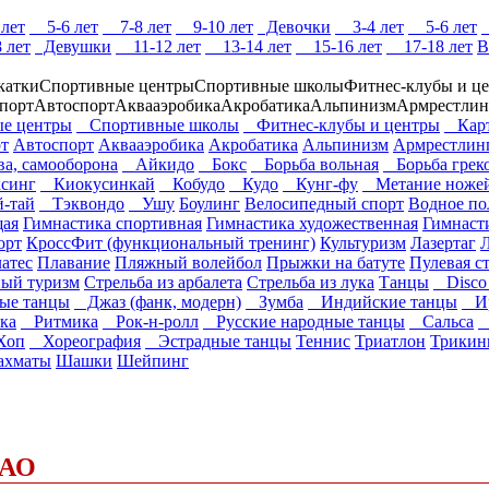
лет
5-6 лет
7-8 лет
9-10 лет
Девочки
3-4 лет
5-6 лет
 лет
Девушки
11-12 лет
13-14 лет
15-16 лет
17-18 лет
В
катки
Спортивные центры
Спортивные школы
Фитнес-клубы и ц
порт
Автоспорт
Аквааэробика
Акробатика
Альпинизм
Армрестлин
е центры
Спортивные школы
Фитнес-клубы и центры
Карт
т
Автоспорт
Аквааэробика
Акробатика
Альпинизм
Армрестлин
ва, самооборона
Айкидо
Бокс
Борьба вольная
Борьба греко
синг
Киокусинкай
Кобудо
Кудо
Кунг-фу
Метание ноже
-тай
Тэквондо
Ушу
Боулинг
Велосипедный спорт
Водное по
щая
Гимнастика спортивная
Гимнастика художественная
Гимнасти
орт
КроссФит (функциональный тренинг)
Культуризм
Лазертаг
Л
атес
Плавание
Пляжный волейбол
Прыжки на батуте
Пулевая с
ый туризм
Стрельба из арбалета
Стрельба из лука
Танцы
Disco 
ые танцы
Джаз (фанк, модерн)
Зумба
Индийские танцы
Ир
ка
Ритмика
Рок-н-ролл
Русские народные танцы
Сальса
С
Хоп
Хореография
Эстрадные танцы
Теннис
Триатлон
Трикин
хматы
Шашки
Шейпинг
АО