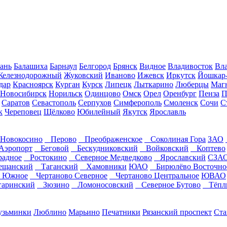
ань
Балашиха
Барнаул
Белгород
Брянск
Видное
Владивосток
Вла
Железнодорожный
Жуковский
Иваново
Ижевск
Иркутск
Йошкар
дар
Красноярск
Курган
Курск
Липецк
Лыткарино
Люберцы
Маг
Новосибирск
Норильск
Одинцово
Омск
Орел
Оренбург
Пенза
П
Саратов
Севастополь
Серпухов
Симферополь
Смоленск
Сочи
С
к
Череповец
Щёлково
Юбилейный
Якутск
Ярославль
овокосино
Перово
Преображенское
Соколиная Гора
ЗАО
эропорт
Беговой
Бескудниковский
Войковский
Коптево
адное
Ростокино
Северное Медведково
Ярославский
СЗА
щанский
Таганский
Хамовники
ЮАО
Бирюлёво Восточно
о Южное
Чертаново Северное
Чертаново Центральное
ЮВАО
аринский
Зюзино
Ломоносовский
Северное Бутово
Тёплы
узьминки
Люблино
Марьино
Печатники
Рязанский проспект
Ста