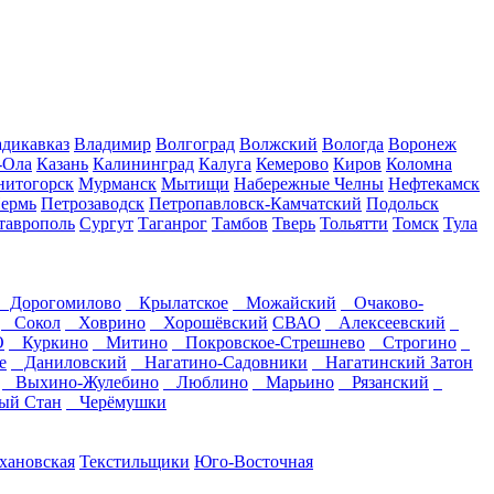
дикавказ
Владимир
Волгоград
Волжский
Вологда
Воронеж
-Ола
Казань
Калининград
Калуга
Кемерово
Киров
Коломна
нитогорск
Мурманск
Мытищи
Набережные Челны
Нефтекамск
ермь
Петрозаводск
Петропавловск-Камчатский
Подольск
таврополь
Сургут
Таганрог
Тамбов
Тверь
Тольятти
Томск
Тула
Дорогомилово
Крылатское
Можайский
Очаково-
Сокол
Ховрино
Хорошёвский
СВАО
Алексеевский
О
Куркино
Митино
Покровское-Стрешнево
Строгино
е
Даниловский
Нагатино-Садовники
Нагатинский Затон
Выхино-Жулебино
Люблино
Марьино
Рязанский
й Стан
Черёмушки
хановская
Текстильщики
Юго-Восточная