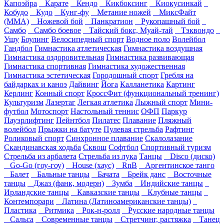
Капоэйра
Карате
Кендо
Кикбоксинг
Киокусинкай
Кобудо
Кудо
Кунг-фу
Метание ножей
МиксФайт
(ММА)
Ножевой бой
Панкратион
Рукопашный бой
Самбо
Самбо боевое
Тайский бокс, Муай-тай
Тэквондо
Ушу
Боулинг
Велосипедный спорт
Водное поло
Волейбол
Гандбол
Гимнастика атлетическая
Гимнастика воздушная
Гимнастика оздоровительная
Гимнастика развивающая
Гимнастика спортивная
Гимнастика художественная
Гимнастика эстетическая
Городошный спорт
Гребля на
байдарках и каноэ
Дайвинг
Йога
Калланетика
Картинг
Керлинг
Конный спорт
КроссФит (функциональный тренинг)
Культуризм
Лазертаг
Легкая атлетика
Лыжный спорт
Мини-
футбол
Мотоспорт
Настольный теннис
ОФП
Паркур
Пауэрлифтинг
Пейнтбол
Пилатес
Плавание
Пляжный
волейбол
Прыжки на батуте
Пулевая стрельба
Рафтинг
Роликовый спорт
Синхронное плавание
Скалолазание
Скандинавская ходьба
Сквош
Софтбол
Спортивный туризм
Стрельба из арбалета
Стрельба из лука
Танцы
Disco (диско)
Go-Go (гоу-гоу)
House (хаус)
RnB
Аргентинское танго
Балет
Бальные танцы
Бачата
Брейк данс
Восточные
танцы
Джаз (фанк, модерн)
Зумба
Индийские танцы
Ирландские танцы
Кавказские танцы
Клубные танцы
Контемпорари
Латина (Латиноамериканские танцы)
Пластика
Ритмика
Рок-н-ролл
Русские народные танцы
Сальса
Современные танцы
Стретчинг, растяжка
Танец