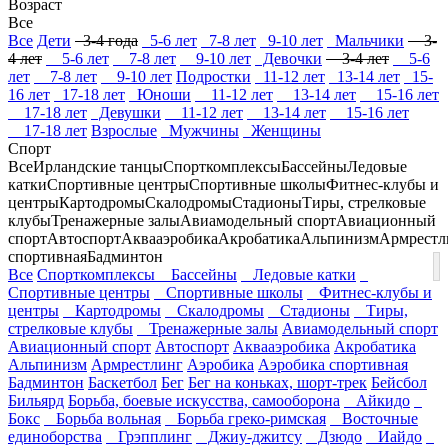
Возраст
Все
Все
Дети
3-4 года
5-6 лет
7-8 лет
9-10 лет
Мальчики
3-
4 лет
5-6 лет
7-8 лет
9-10 лет
Девочки
3-4 лет
5-6
лет
7-8 лет
9-10 лет
Подростки
11-12 лет
13-14 лет
15-
16 лет
17-18 лет
Юноши
11-12 лет
13-14 лет
15-16 лет
17-18 лет
Девушки
11-12 лет
13-14 лет
15-16 лет
17-18 лет
Взрослые
Мужчины
Женщины
Спорт
Все
Ирландские танцы
Спорткомплексы
Бассейны
Ледовые
катки
Спортивные центры
Спортивные школы
Фитнес-клубы и
центры
Картодромы
Скалодромы
Стадионы
Тиры, стрелковые
клубы
Тренажерные залы
Авиамодельный спорт
Авиационный
спорт
Автоспорт
Аквааэробика
Акробатика
Альпинизм
Армрестл
спортивная
Бадминтон
Все
Спорткомплексы
Бассейны
Ледовые катки
Спортивные центры
Спортивные школы
Фитнес-клубы и
центры
Картодромы
Скалодромы
Стадионы
Тиры,
стрелковые клубы
Тренажерные залы
Авиамодельный спорт
Авиационный спорт
Автоспорт
Аквааэробика
Акробатика
Альпинизм
Армрестлинг
Аэробика
Аэробика спортивная
Бадминтон
Баскетбол
Бег
Бег на коньках, шорт-трек
Бейсбол
Бильярд
Борьба, боевые искусства, самооборона
Айкидо
Бокс
Борьба вольная
Борьба греко-римская
Восточные
единоборства
Грэпплинг
Джиу-джитсу
Дзюдо
Иайдо