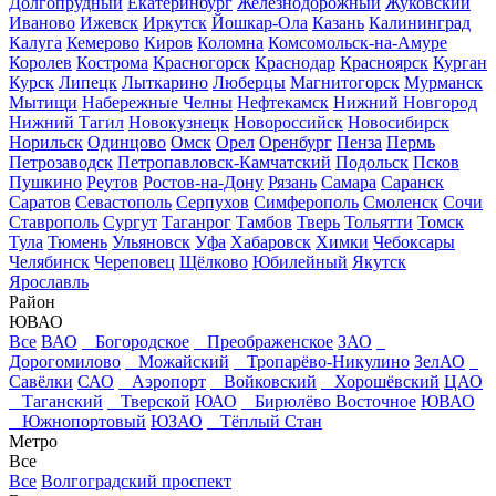
Долгопрудный
Екатеринбург
Железнодорожный
Жуковский
Иваново
Ижевск
Иркутск
Йошкар-Ола
Казань
Калининград
Калуга
Кемерово
Киров
Коломна
Комсомольск-на-Амуре
Королев
Кострома
Красногорск
Краснодар
Красноярск
Курган
Курск
Липецк
Лыткарино
Люберцы
Магнитогорск
Мурманск
Мытищи
Набережные Челны
Нефтекамск
Нижний Новгород
Нижний Тагил
Новокузнецк
Новороссийск
Новосибирск
Норильск
Одинцово
Омск
Орел
Оренбург
Пенза
Пермь
Петрозаводск
Петропавловск-Камчатский
Подольск
Псков
Пушкино
Реутов
Ростов-на-Дону
Рязань
Самара
Саранск
Саратов
Севастополь
Серпухов
Симферополь
Смоленск
Сочи
Ставрополь
Сургут
Таганрог
Тамбов
Тверь
Тольятти
Томск
Тула
Тюмень
Ульяновск
Уфа
Хабаровск
Химки
Чебоксары
Челябинск
Череповец
Щёлково
Юбилейный
Якутск
Ярославль
Район
ЮВАО
Все
ВАО
Богородское
Преображенское
ЗАО
Дорогомилово
Можайский
Тропарёво-Никулино
ЗелАО
Савёлки
САО
Аэропорт
Войковский
Хорошёвский
ЦАО
Таганский
Тверской
ЮАО
Бирюлёво Восточное
ЮВАО
Южнопортовый
ЮЗАО
Тёплый Стан
Метро
Все
Все
Волгоградский проспект