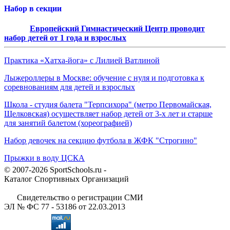
Набор в секции
Европейский Гимнастический Центр проводит
набор детей от 1 года и взрослых
Практика «Хатха-йога» с Лилией Ватлиной
Лыжероллеры в Москве: обучение с нуля и подготовка к
соревнованиям для детей и взрослых
Школа - студия балета "Терпсихора" (метро Первомайская,
Щелковская) осуществляет набор детей от 3-х лет и старше
для занятий балетом (хореографией)
Набор девочек на секцию футбола в ЖФК "Строгино"
Прыжки в воду ЦСКА
© 2007-2026 SportSchools.ru -
Каталог Спортивных Организаций
Свидетельство о регистрации СМИ
ЭЛ № ФС 77 - 53186 от 22.03.2013