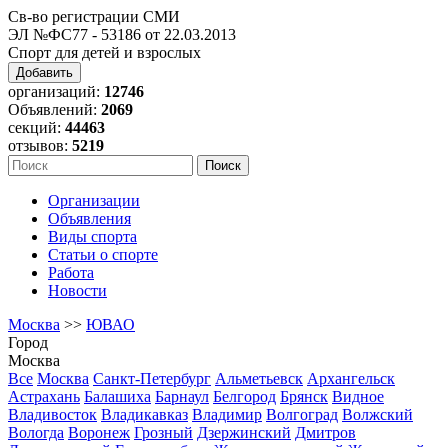
Св-во регистрации СМИ
ЭЛ №ФС77 - 53186 от 22.03.2013
Спорт для детей и взрослых
Добавить
организаций:
12746
Объявлений:
2069
секций:
44463
отзывов:
5219
Организации
Объявления
Виды спорта
Статьи о спорте
Работа
Новости
Москва
>>
ЮВАО
Город
Москва
Все
Москва
Санкт-Петербург
Альметьевск
Архангельск
Астрахань
Балашиха
Барнаул
Белгород
Брянск
Видное
Владивосток
Владикавказ
Владимир
Волгоград
Волжский
Вологда
Воронеж
Грозный
Дзержинский
Дмитров