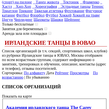
(спорт) на пилоне
Танец живота
Тектоник
Фламенко
Хастл
Хип-Хоп
Хореография
Эстрадные танцы
Теннис
Триатлон
Трикинг
Тяжелая атлетика
Фехтование
Фигурное
катание
Фитбол
Флорбол
Футбол
Хоккей
Хоккей на траве
Цигун
Чирлидинг
Шахматы
Шашки
Шейпинг
Только бесплатные
Занятия для беременных
Аренда зала или площадки
ИРЛАНДСКИЕ ТАНЦЫ В ЮВАО
Список организаций (в т.ч. секций, спортивных школ, клубов)
из рубрики Ирландские танцы в ЮВАО, Москва отображен
по всем возрастным группам, содержит информацию о
занятиях, тренировках и обучении, описание, контакты (адрес
и телефон), отзывы посетителей.
Сортировка:
По алфавиту
Дата
Рейтинг
Просмотры
По
возрастанию
| По убыванию
СПИСОК ОРГАНИЗАЦИЙ
Показать на карте
Академия ирландского танца The Carey