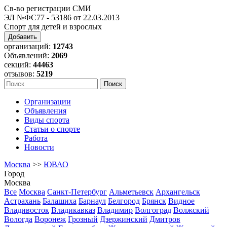
Св-во регистрации СМИ
ЭЛ №ФС77 - 53186 от 22.03.2013
Спорт для детей и взрослых
Добавить
организаций:
12743
Объявлений:
2069
секций:
44463
отзывов:
5219
Организации
Объявления
Виды спорта
Статьи о спорте
Работа
Новости
Москва
>>
ЮВАО
Город
Москва
Все
Москва
Санкт-Петербург
Альметьевск
Архангельск
Астрахань
Балашиха
Барнаул
Белгород
Брянск
Видное
Владивосток
Владикавказ
Владимир
Волгоград
Волжский
Вологда
Воронеж
Грозный
Дзержинский
Дмитров