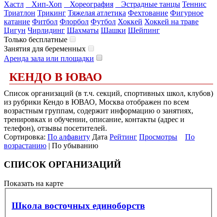
Хастл
Хип-Хоп
Хореография
Эстрадные танцы
Теннис
Триатлон
Трикинг
Тяжелая атлетика
Фехтование
Фигурное
катание
Фитбол
Флорбол
Футбол
Хоккей
Хоккей на траве
Цигун
Чирлидинг
Шахматы
Шашки
Шейпинг
Только бесплатные
Занятия для беременных
Аренда зала или площадки
КЕНДО В ЮВАО
Список организаций (в т.ч. секций, спортивных школ, клубов)
из рубрики Кендо в ЮВАО, Москва отображен по всем
возрастным группам, содержит информацию о занятиях,
тренировках и обучении, описание, контакты (адрес и
телефон), отзывы посетителей.
Сортировка:
По алфавиту
Дата
Рейтинг
Просмотры
По
возрастанию
| По убыванию
СПИСОК ОРГАНИЗАЦИЙ
Показать на карте
Школа восточных единоборств