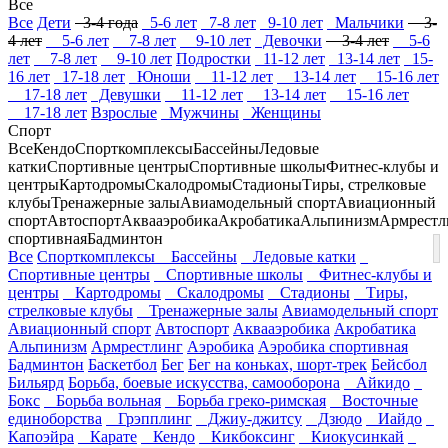
Все
Все
Дети
3-4 года
5-6 лет
7-8 лет
9-10 лет
Мальчики
3-
4 лет
5-6 лет
7-8 лет
9-10 лет
Девочки
3-4 лет
5-6
лет
7-8 лет
9-10 лет
Подростки
11-12 лет
13-14 лет
15-
16 лет
17-18 лет
Юноши
11-12 лет
13-14 лет
15-16 лет
17-18 лет
Девушки
11-12 лет
13-14 лет
15-16 лет
17-18 лет
Взрослые
Мужчины
Женщины
Спорт
Все
Кендо
Спорткомплексы
Бассейны
Ледовые
катки
Спортивные центры
Спортивные школы
Фитнес-клубы и
центры
Картодромы
Скалодромы
Стадионы
Тиры, стрелковые
клубы
Тренажерные залы
Авиамодельный спорт
Авиационный
спорт
Автоспорт
Аквааэробика
Акробатика
Альпинизм
Армрестл
спортивная
Бадминтон
Все
Спорткомплексы
Бассейны
Ледовые катки
Спортивные центры
Спортивные школы
Фитнес-клубы и
центры
Картодромы
Скалодромы
Стадионы
Тиры,
стрелковые клубы
Тренажерные залы
Авиамодельный спорт
Авиационный спорт
Автоспорт
Аквааэробика
Акробатика
Альпинизм
Армрестлинг
Аэробика
Аэробика спортивная
Бадминтон
Баскетбол
Бег
Бег на коньках, шорт-трек
Бейсбол
Бильярд
Борьба, боевые искусства, самооборона
Айкидо
Бокс
Борьба вольная
Борьба греко-римская
Восточные
единоборства
Грэпплинг
Джиу-джитсу
Дзюдо
Иайдо
Капоэйра
Карате
Кендо
Кикбоксинг
Киокусинкай