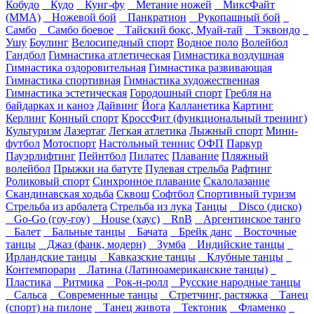
Кобудо
Кудо
Кунг-фу
Метание ножей
МиксФайт
(ММА)
Ножевой бой
Панкратион
Рукопашный бой
Самбо
Самбо боевое
Тайский бокс, Муай-тай
Тэквондо
Ушу
Боулинг
Велосипедный спорт
Водное поло
Волейбол
Гандбол
Гимнастика атлетическая
Гимнастика воздушная
Гимнастика оздоровительная
Гимнастика развивающая
Гимнастика спортивная
Гимнастика художественная
Гимнастика эстетическая
Городошный спорт
Гребля на
байдарках и каноэ
Дайвинг
Йога
Калланетика
Картинг
Керлинг
Конный спорт
КроссФит (функциональный тренинг)
Культуризм
Лазертаг
Легкая атлетика
Лыжный спорт
Мини-
футбол
Мотоспорт
Настольный теннис
ОФП
Паркур
Пауэрлифтинг
Пейнтбол
Пилатес
Плавание
Пляжный
волейбол
Прыжки на батуте
Пулевая стрельба
Рафтинг
Роликовый спорт
Синхронное плавание
Скалолазание
Скандинавская ходьба
Сквош
Софтбол
Спортивный туризм
Стрельба из арбалета
Стрельба из лука
Танцы
Disco (диско)
Go-Go (гоу-гоу)
House (хаус)
RnB
Аргентинское танго
Балет
Бальные танцы
Бачата
Брейк данс
Восточные
танцы
Джаз (фанк, модерн)
Зумба
Индийские танцы
Ирландские танцы
Кавказские танцы
Клубные танцы
Контемпорари
Латина (Латиноамериканские танцы)
Пластика
Ритмика
Рок-н-ролл
Русские народные танцы
Сальса
Современные танцы
Стретчинг, растяжка
Танец
(спорт) на пилоне
Танец живота
Тектоник
Фламенко