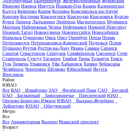
Долгопрудный
Екатеринбург
Железнодорожный
Жуковский
Иваново
Ижевск
Иркутск
Йошкар-Ола
Казань
Калининград
Калуга
Кемерово
Киров
Коломна
Комсомольск-на-Амуре
Королев
Кострома
Красногорск
Краснодар
Красноярск
Курган
Курск
Липецк
Лыткарино
Люберцы
Магнитогорск
Мурманск
Мытищи
Набережные Челны
Нефтекамск
Нижний Новгород
Нижний Тагил
Новокузнецк
Новороссийск
Новосибирск
Норильск
Одинцово
Омск
Орел
Оренбург
Пенза
Пермь
Петрозаводск
Петропавловск-Камчатский
Подольск
Псков
Пушкино
Реутов
Ростов-на-Дону
Рязань
Самара
Саранск
Саратов
Севастополь
Серпухов
Симферополь
Смоленск
Сочи
Ставрополь
Сургут
Таганрог
Тамбов
Тверь
Тольятти
Томск
Тула
Тюмень
Ульяновск
Уфа
Хабаровск
Химки
Чебоксары
Челябинск
Череповец
Щёлково
Юбилейный
Якутск
Ярославль
Район
ЮВАО
Все
ВАО
Измайлово
ЗАО
Филёвский Парк
САО
Беговой
ЦАО
Басманный
Замоскворечье
Пресненский
ЮАО
Орехово-Борисово Южное
ЮВАО
Выхино-Жулебино
Лефортово
ЮЗАО
Обручевский
Метро
Все
Все
Авиамоторная
Выхино
Рязанский проспект
Возраст