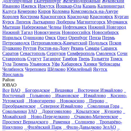
Долгопрудный
Екатеринбург
Железнодорожный
Жуковский
Иваново
Ижевск
Иркутск
Йошкар-Ола
Казань
Калининград
Калуга
Кемерово
Киров
Коломна
Комсомольск-на-Амуре
Королев
Кострома
Красногорск
Краснодар
Красноярск
Курган
Курск
Липецк
Лыткарино
Люберцы
Магнитогорск
Мурманск
Мытищи
Набережные Челны
Нефтекамск
Нижний Новгород
Нижний Тагил
Новокузнецк
Новороссийск
Новосибирск
Норильск
Одинцово
Омск
Орел
Оренбург
Пенза
Пермь
Петрозаводск
Петропавловск-Камчатский
Подольск
Псков
Пушкино
Реутов
Ростов-на-Дону
Рязань
Самара
Саранск
Саратов
Севастополь
Серпухов
Симферополь
Смоленск
Сочи
Ставрополь
Сургут
Таганрог
Тамбов
Тверь
Тольятти
Томск
Тула
Тюмень
Ульяновск
Уфа
Хабаровск
Химки
Чебоксары
Челябинск
Череповец
Щёлково
Юбилейный
Якутск
Ярославль
Район
ЮВАО
Все
ВАО
Богородское
Вешняки
Восточное Измайлово
Восточный
Гольяново
Ивановское
Измайлово
Косино-
Ухтомский
Новогиреево
Новокосино
Перово
Преображенское
Северное Измайлово
Соколиная Гора
Сокольники
ЗАО
Дорогомилово
Крылатское
Кунцево
Можайский
Ново-Переделкино
Очаково-Матвеевское
Проспект Вернадского
Раменки
Солнцево
Тропарёво-
Никулино
Филёвский Парк
Фили-Давыдково
ЗелАО