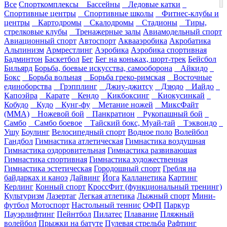
Все
Спорткомплексы
Бассейны
Ледовые катки
Спортивные центры
Спортивные школы
Фитнес-клубы и
центры
Картодромы
Скалодромы
Стадионы
Тиры,
стрелковые клубы
Тренажерные залы
Авиамодельный спорт
Авиационный спорт
Автоспорт
Аквааэробика
Акробатика
Альпинизм
Армрестлинг
Аэробика
Аэробика спортивная
Бадминтон
Баскетбол
Бег
Бег на коньках, шорт-трек
Бейсбол
Бильярд
Борьба, боевые искусства, самооборона
Айкидо
Бокс
Борьба вольная
Борьба греко-римская
Восточные
единоборства
Грэпплинг
Джиу-джитсу
Дзюдо
Иайдо
Капоэйра
Карате
Кендо
Кикбоксинг
Киокусинкай
Кобудо
Кудо
Кунг-фу
Метание ножей
МиксФайт
(ММА)
Ножевой бой
Панкратион
Рукопашный бой
Самбо
Самбо боевое
Тайский бокс, Муай-тай
Тэквондо
Ушу
Боулинг
Велосипедный спорт
Водное поло
Волейбол
Гандбол
Гимнастика атлетическая
Гимнастика воздушная
Гимнастика оздоровительная
Гимнастика развивающая
Гимнастика спортивная
Гимнастика художественная
Гимнастика эстетическая
Городошный спорт
Гребля на
байдарках и каноэ
Дайвинг
Йога
Калланетика
Картинг
Керлинг
Конный спорт
КроссФит (функциональный тренинг)
Культуризм
Лазертаг
Легкая атлетика
Лыжный спорт
Мини-
футбол
Мотоспорт
Настольный теннис
ОФП
Паркур
Пауэрлифтинг
Пейнтбол
Пилатес
Плавание
Пляжный
волейбол
Прыжки на батуте
Пулевая стрельба
Рафтинг