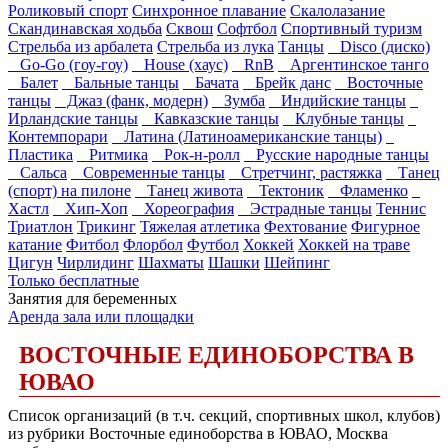
Роликовый спорт
Синхронное плавание
Скалолазание
Скандинавская ходьба
Сквош
Софтбол
Спортивный туризм
Стрельба из арбалета
Стрельба из лука
Танцы
Disco (диско)
Go-Go (гоу-гоу)
House (хаус)
RnB
Аргентинское танго
Балет
Бальные танцы
Бачата
Брейк данс
Восточные
танцы
Джаз (фанк, модерн)
Зумба
Индийские танцы
Ирландские танцы
Кавказские танцы
Клубные танцы
Контемпорари
Латина (Латиноамериканские танцы)
Пластика
Ритмика
Рок-н-ролл
Русские народные танцы
Сальса
Современные танцы
Стретчинг, растяжка
Танец
(спорт) на пилоне
Танец живота
Тектоник
Фламенко
Хастл
Хип-Хоп
Хореография
Эстрадные танцы
Теннис
Триатлон
Трикинг
Тяжелая атлетика
Фехтование
Фигурное
катание
Фитбол
Флорбол
Футбол
Хоккей
Хоккей на траве
Цигун
Чирлидинг
Шахматы
Шашки
Шейпинг
Только бесплатные
Занятия для беременных
Аренда зала или площадки
ВОСТОЧНЫЕ ЕДИНОБОРСТВА В
ЮВАО
Список организаций (в т.ч. секций, спортивных школ, клубов)
из рубрики Восточные единоборства в ЮВАО, Москва