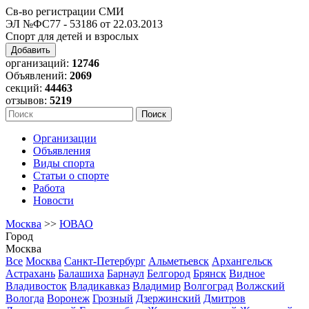
Св-во регистрации СМИ
ЭЛ №ФС77 - 53186 от 22.03.2013
Спорт для детей и взрослых
Добавить
организаций:
12746
Объявлений:
2069
секций:
44463
отзывов:
5219
Организации
Объявления
Виды спорта
Статьи о спорте
Работа
Новости
Москва
>>
ЮВАО
Город
Москва
Все
Москва
Санкт-Петербург
Альметьевск
Архангельск
Астрахань
Балашиха
Барнаул
Белгород
Брянск
Видное
Владивосток
Владикавказ
Владимир
Волгоград
Волжский
Вологда
Воронеж
Грозный
Дзержинский
Дмитров