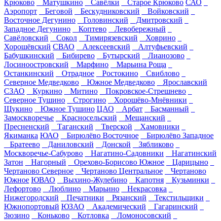
Крюково
Матушкино
Савёлки
Старое Крюково
САО
Аэропорт
Беговой
Бескудниковский
Войковский
Восточное Дегунино
Головинский
Дмитровский
Западное Дегунино
Коптево
Левобережный
Савёловский
Сокол
Тимирязевский
Ховрино
Хорошёвский
СВАО
Алексеевский
Алтуфьевский
Бабушкинский
Бибирево
Бутырский
Лианозово
Лосиноостровский
Марфино
Марьина Роща
Останкинский
Отрадное
Ростокино
Свиблово
Северное Медведково
Южное Медведково
Ярославский
СЗАО
Куркино
Митино
Покровское-Стрешнево
Северное Тушино
Строгино
Хорошёво-Мнёвники
Щукино
Южное Тушино
ЦАО
Арбат
Басманный
Замоскворечье
Красносельский
Мещанский
Пресненский
Таганский
Тверской
Хамовники
Якиманка
ЮАО
Бирюлёво Восточное
Бирюлёво Западное
Братеево
Даниловский
Донской
Зябликово
Москворечье-Сабурово
Нагатино-Садовники
Нагатинский
Затон
Нагорный
Орехово-Борисово Южное
Царицыно
Чертаново Северное
Чертаново Центральное
Чертаново
Южное
ЮВАО
Выхино-Жулебино
Капотня
Кузьминки
Лефортово
Люблино
Марьино
Некрасовка
Нижегородский
Печатники
Рязанский
Текстильщики
Южнопортовый
ЮЗАО
Академический
Гагаринский
Зюзино
Коньково
Котловка
Ломоносовский