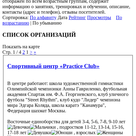
отображен по всем возрастным группам, содержит
информацию о занятиях, тренировках и обучении, описание,
контакты (адрес и телефон), отзывы посетителей.
Сортировка:
По алфавиту
Дата
Рейтинг
Просмотры
По
возрастанию
| По убыванию
СПИСОК ОРГАНИЗАЦИЙ
Показать на карте
Стр. 1 / 4
2
1
>
»
Спортивный центр «Practice Club»
В центре работают: школа художественной гимнастики
Олимпийской чемпионки Анны Гавриленко, футбольная
академия Спартак им. Ф.А. Георгиевского, клуб уличного
футбола "Street Rhythm", клуб кудо "Лидер" чемпиона
мира Эдгара Коляда, школа каратэ "Канамура",
Федерация шахмат Москвы.
Восточные единоборства
для детей 3-4, 5-6, 7-8, 9-10 лет
, подростков 11-12, 13-14, 15-16,
17-18 лет
, взрослых