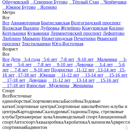
Обручевский
Северное Бутово
Тёплый Стан
Черёмушки
Южное Бутово
Ясенево
Метро
Все
Все
Авиамоторная
Братиславская
Волгоградский проспект
Волжская
Выхино
Дубровка
Жулебино
Кожуховская
Косино
Котельники
Кузьминки
Лермонтовский проспект
Лефортово
Люблино
Марьино
Нижегородская
Печатники
Рязанский
проспект
Текстильщики
Юго-Восточная
Возраст
Все
Все
Дети
3-4 года
5-6 лет
7-8 лет
9-10 лет
Мальчики
3-
4 лет
5-6 лет
7-8 лет
9-10 лет
Девочки
3-4 лет
5-6
лет
7-8 лет
9-10 лет
Подростки
11-12 лет
13-14 лет
15-
16 лет
17-18 лет
Юноши
11-12 лет
13-14 лет
15-16 лет
17-18 лет
Девушки
11-12 лет
13-14 лет
15-16 лет
17-18 лет
Взрослые
Мужчины
Женщины
Спорт
Все
Восточные
единоборства
Спорткомплексы
Бассейны
Ледовые
катки
Спортивные центры
Спортивные школы
Фитнес-клубы и
центры
Картодромы
Скалодромы
Стадионы
Тиры, стрелковые
клубы
Тренажерные залы
Авиамодельный спорт
Авиационный
спорт
Автоспорт
Аквааэробика
Акробатика
Альпинизм
Армрестл
спортивная
Бадминтон