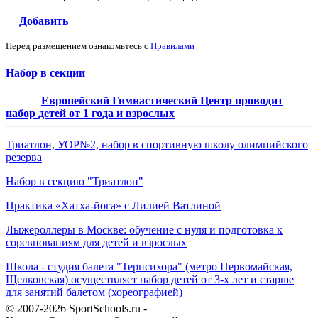
Добавить
Перед размещением ознакомьтесь с
Правилами
Набор в секции
Европейский Гимнастический Центр проводит
набор детей от 1 года и взрослых
Триатлон, УОР№2, набор в спортивную школу олимпийского
резерва
Набор в секцию "Триатлон"
Практика «Хатха-йога» с Лилией Ватлиной
Лыжероллеры в Москве: обучение с нуля и подготовка к
соревнованиям для детей и взрослых
Школа - студия балета "Терпсихора" (метро Первомайская,
Щелковская) осуществляет набор детей от 3-х лет и старше
для занятий балетом (хореографией)
© 2007-2026 SportSchools.ru -