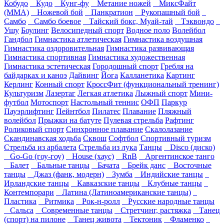
Кобудо
Кудо
Кунг-фу
Метание ножей
МиксФайт
(ММА)
Ножевой бой
Панкратион
Рукопашный бой
Самбо
Самбо боевое
Тайский бокс, Муай-тай
Тэквондо
Ушу
Боулинг
Велосипедный спорт
Водное поло
Волейбол
Гандбол
Гимнастика атлетическая
Гимнастика воздушная
Гимнастика оздоровительная
Гимнастика развивающая
Гимнастика спортивная
Гимнастика художественная
Гимнастика эстетическая
Городошный спорт
Гребля на
байдарках и каноэ
Дайвинг
Йога
Калланетика
Картинг
Керлинг
Конный спорт
КроссФит (функциональный тренинг)
Культуризм
Лазертаг
Легкая атлетика
Лыжный спорт
Мини-
футбол
Мотоспорт
Настольный теннис
ОФП
Паркур
Пауэрлифтинг
Пейнтбол
Пилатес
Плавание
Пляжный
волейбол
Прыжки на батуте
Пулевая стрельба
Рафтинг
Роликовый спорт
Синхронное плавание
Скалолазание
Скандинавская ходьба
Сквош
Софтбол
Спортивный туризм
Стрельба из арбалета
Стрельба из лука
Танцы
Disco (диско)
Go-Go (гоу-гоу)
House (хаус)
RnB
Аргентинское танго
Балет
Бальные танцы
Бачата
Брейк данс
Восточные
танцы
Джаз (фанк, модерн)
Зумба
Индийские танцы
Ирландские танцы
Кавказские танцы
Клубные танцы
Контемпорари
Латина (Латиноамериканские танцы)
Пластика
Ритмика
Рок-н-ролл
Русские народные танцы
Сальса
Современные танцы
Стретчинг, растяжка
Танец
(спорт) на пилоне
Танец живота
Тектоник
Фламенко