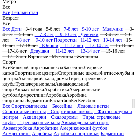
Метро
Все
Все
Тёплый стан
Возраст
Все
Все
Дети
3-4 года
5-6 лет
7-8 лет
9-10 лет
Мальчики
3-
4 лет
5-6 лет
7-8 лет
9-10 лет
Девочки
3-4 лет
5-6
лет
7-8 лет
9-10 лет
Подростки
11-12 лет
13-14 лет
15-
16 лет
17-18 лет
Юноши
11-12 лет
13-14 лет
15-16 лет
17-18 лет
Девушки
11-12 лет
13-14 лет
15-16 лет
17-18 лет
Взрослые
Мужчины
Женщины
Спорт
Все
Бильярд
Спорткомплексы
Бассейны
Ледовые
катки
Спортивные центры
Спортивные школы
Фитнес-клубы и
центры
Аквапарки
Скалодромы
Тиры, стрелковые
клубы
Тренажерные залы
Авиамодельный
спорт
Аквааэробика
Акробатика
Американский
футбол
Армрестлинг
Аэробика
Аэробика
спортивная
Бадминтон
Баскетбол
Бег
Бейсбол
Все
Спорткомплексы
Бассейны
Ледовые катки
Спортивные центры
Спортивные школы
Фитнес-клубы и
центры
Аквапарки
Скалодромы
Тиры, стрелковые
клубы
Тренажерные залы
Авиамодельный спорт
Аквааэробика
Акробатика
Американский футбол
Армрестлинг
Аэробика
Аэробика спортивная
Бадминтон