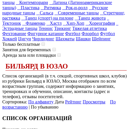
танцы
Контемпорари
Латина (Латиноамериканские
танцы)
Пластика
Ритмика
Рок-н-ролл
Русские
народные танцы
Сальса
Современные танцы
Стретчинг,
растяжка
Танец (спорт) на пилоне
Танец живота
Тектоник
Фламенко
Хастл
Хип-Хоп
Хореография
Эстрадные танцы
Теннис
Трикинг
Тяжелая атлетика
Фехтование
Фигурное катание
Фитбол
Флорбол
Футбол
Хоккей
Цигун
Чирлидинг
Шахматы
Шашки
Шейпинг
Только бесплатные
Занятия для беременных
Аренда зала или площадки
БИЛЬЯРД В ЮЗАО
Список организаций (в т.ч. секций, спортивных школ, клубов)
из рубрики Бильярд в ЮЗАО, Москва отображен по всем
возрастным группам, содержит информацию о занятиях,
тренировках и обучении, описание, контакты (адрес и
телефон), отзывы посетителей.
Сортировка:
По алфавиту
Дата
Рейтинг
Просмотры
По
возрастанию
| По убыванию
СПИСОК ОРГАНИЗАЦИЙ