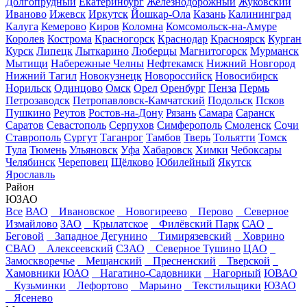
Долгопрудный
Екатеринбург
Железнодорожный
Жуковский
Иваново
Ижевск
Иркутск
Йошкар-Ола
Казань
Калининград
Калуга
Кемерово
Киров
Коломна
Комсомольск-на-Амуре
Королев
Кострома
Красногорск
Краснодар
Красноярск
Курган
Курск
Липецк
Лыткарино
Люберцы
Магнитогорск
Мурманск
Мытищи
Набережные Челны
Нефтекамск
Нижний Новгород
Нижний Тагил
Новокузнецк
Новороссийск
Новосибирск
Норильск
Одинцово
Омск
Орел
Оренбург
Пенза
Пермь
Петрозаводск
Петропавловск-Камчатский
Подольск
Псков
Пушкино
Реутов
Ростов-на-Дону
Рязань
Самара
Саранск
Саратов
Севастополь
Серпухов
Симферополь
Смоленск
Сочи
Ставрополь
Сургут
Таганрог
Тамбов
Тверь
Тольятти
Томск
Тула
Тюмень
Ульяновск
Уфа
Хабаровск
Химки
Чебоксары
Челябинск
Череповец
Щёлково
Юбилейный
Якутск
Ярославль
Район
ЮЗАО
Все
ВАО
Ивановское
Новогиреево
Перово
Северное
Измайлово
ЗАО
Крылатское
Филёвский Парк
САО
Беговой
Западное Дегунино
Тимирязевский
Ховрино
СВАО
Алексеевский
СЗАО
Северное Тушино
ЦАО
Замоскворечье
Мещанский
Пресненский
Тверской
Хамовники
ЮАО
Нагатино-Садовники
Нагорный
ЮВАО
Кузьминки
Лефортово
Марьино
Текстильщики
ЮЗАО
Ясенево