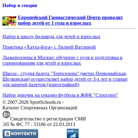
Набор в секции
Европейский Гимнастический Центр проводит
набор детей от 1 года и взрослых
Набор в школу бильярда для детей и взрослых
Практика «Хатха-йога» с Лилией Ватлиной
Лыжероллеры в Москве: обучение с нуля и подготовка к
соревнованиям для детей и взрослых
Школа - студия балета "Терпсихора" (метро Первомайская,
Щелковская) осуществляет набор детей от 3-х лет и старше
для занятий балетом (хореографией)
Набор девочек на секцию футбола в ЖФК "Строгино"
© 2007-2026 SportSchools.ru -
Каталог Спортивных Организаций
Свидетельство о регистрации СМИ
ЭЛ № ФС 77 - 53186 от 22.03.2013