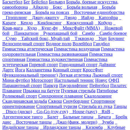
Баскетбол
Бег
Бейсбол
Бильярд
Борьба, боевые искусства,
самооборона
Айкидо
Бокс
Борьба вольная
Борьба
греко-римская
Борьба на поясах
Восточные единоборства
Грэпплинг
Джиу-джитсу
Дзюдо
Иайдо
Капоэйра
Карате
Кендо
Кикбоксинг
Киокусинкай
Кобудо
Крав-мага
Кудо
Кунг-фу
МиксФайт (ММА)
Ножевой
бой
Панкратион
Рукопашный бой
Самбо
Самбо боевое
Сумо
Тайский бокс, Муай-тай
Тэквондо
Ушу
Боулинг
Велосипедный спорт
Водное поло
Волейбол
Гандбол
Гимнастика атлетическая
Гимнастика воздушная
Гимнастика
оздоровительная
Гимнастика развивающая
Гимнастика
спортивная
Гимнастика художественная
Гимнастика
эстетическая
Гиревой спорт
Городошный спорт
Дайвинг
Дартс
Йога
Калланетика
Конный спорт
КроссФит
(функциональный тренинг)
Легкая атлетика
Лыжный спорт
Мини-футбол
Мотоспорт
Настольный теннис
Новус
ОФП
Парашютный спорт
Паркур
Пауэрлифтинг
Пейнтбол
Пилатес
Плавание
Прыжки на батуте
Пулевая стрельба
Пятиборье
Роликовый спорт
Синхронное плавание
Скалолазание
Скандинавская ходьба
Сквош
Сноубординг
Спортивное
ориентирование
Спортивный туризм
Стрельба из лука
Танцы
Disco (диско)
Go-Go (гоу-гоу)
House (хаус)
RnB
Аргентинское танго
Балет
Бальные танцы
Бачата
Брейк
данс
Восточные танцы
Джаз (фанк, модерн)
Зумба
Индийские танцы
Ирландские танцы
Кизомба
Клубные