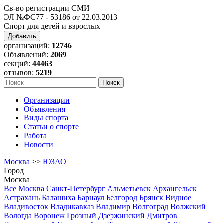
Св-во регистрации СМИ
ЭЛ №ФС77 - 53186 от 22.03.2013
Спорт для детей и взрослых
Добавить
организаций:
12746
Объявлений:
2069
секций:
44463
отзывов:
5219
Организации
Объявления
Виды спорта
Статьи о спорте
Работа
Новости
Москва
>>
ЮЗАО
Город
Москва
Все
Москва
Санкт-Петербург
Альметьевск
Архангельск
Астрахань
Балашиха
Барнаул
Белгород
Брянск
Видное
Владивосток
Владикавказ
Владимир
Волгоград
Волжский
Вологда
Воронеж
Грозный
Дзержинский
Дмитров