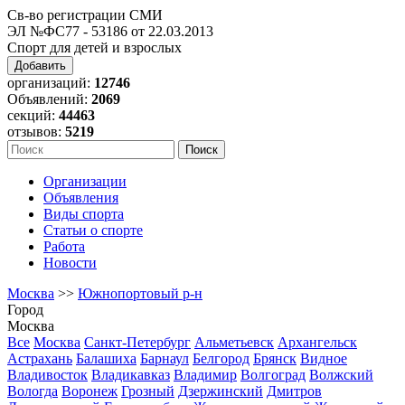
Св-во регистрации СМИ
ЭЛ №ФС77 - 53186 от 22.03.2013
Спорт для детей и взрослых
Добавить
организаций:
12746
Объявлений:
2069
секций:
44463
отзывов:
5219
Организации
Объявления
Виды спорта
Статьи о спорте
Работа
Новости
Москва
>>
Южнопортовый р-н
Город
Москва
Все
Москва
Санкт-Петербург
Альметьевск
Архангельск
Астрахань
Балашиха
Барнаул
Белгород
Брянск
Видное
Владивосток
Владикавказ
Владимир
Волгоград
Волжский
Вологда
Воронеж
Грозный
Дзержинский
Дмитров