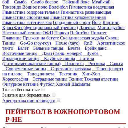
бой
Самбо
Самбо боевое
Тайский бокс, Муай-тай
Тэквондо
Водное поло
Волейбол
Гимнастика воздушная
Гимнастика оздоровительная
Гимнастика развивающая
Гимнастика спортивная
Гимнастика художественная
Гимнастика эстетическая
Городошный спорт
Йога
Картинг
КроссФит (функциональный тренинг)
Лазертаг
Мини-футбол
Настольный теннис
ОФП
Паркур
Пейнтбол
Пилатес
Плавание
Прыжки на батуте
Скандинавская ходьба
Сквош
Танцы
Go-Go (гоу-гоу)
House (хаус)
RnB
Аргентинское
танго
Балет
Бальные танцы
Бачата
Брейк данс
Восточные танцы
Джаз (фанк, модерн)
Зумба
Ирландские танцы
Клубные танцы
Латина
(Латиноамериканские танцы)
Пластика
Ритмика
Сальса
Современные танцы
Стретчинг, растяжка
Танец (спорт)
на пилоне
Танец живота
Тектоник
Хип-Хоп
Хореография
Эстрадные танцы
Теннис
Тяжелая атлетика
Фигурное катание
Футбол
Хоккей
Шахматы
Только бесплатные
Занятия для беременных
Аренда зала или площадки
ПЕЙНТБОЛ В ЮЖНОПОРТОВОМ
Р-НЕ