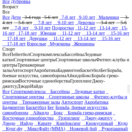
Все
Дубровка
Возраст
Все
Все
Дети
3-4 года
5-6 лет
7-8 лет
9-10 лет
Мальчики
3-
4 лет
5-6 лет
7-8 лет
9-10 лет
Девочки
3-4 лет
5-6
лет
7-8 лет
9-10 лет
Подростки
11-12 лет
13-14 лет
15-
16 лет
17-18 лет
Юноши
11-12 лет
13-14 лет
15-16 лет
17-18 лет
Девушки
11-12 лет
13-14 лет
15-16 лет
17-18 лет
Взрослые
Мужчины
Женщины
Спорт
Все
Пейнтбол
Спорткомплексы
Бассейны
Ледовые
катки
Спортивные центры
Спортивные школы
Фитнес-клубы и
центры
Тренажерные
залы
Автоспорт
Акробатика
Бадминтон
Баскетбол
Бег
Борьба,
боевые искусства, самооборона
Айкидо
Бокс
Борьба греко-
римская
Восточные единоборства
Грэпплинг
Джиу-
джитсу
Дзюдо
Иайдо
Все
Спорткомплексы
Бассейны
Ледовые катки
Спортивные центры
Спортивные школы
Фитнес-клубы и
центры
Тренажерные залы
Автоспорт
Акробатика
Бадминтон
Баскетбол
Бег
Борьба, боевые искусства,
самооборона
Айкидо
Бокс
Борьба греко-римская
Восточные единоборства
Грэпплинг
Джиу-джитсу
Дзюдо
Иайдо
Карате
Кикбоксинг
Киокусинкай
Кудо
Кунг-фу
МиксФайт (ММА)
Ножевой бой
Рукопашный