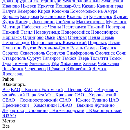
Долгопрудный
Екатеринбург
Железнодорожный
Жуковский
Иваново
Ижевск
Иркутск
Йошкар-Ола
Казань
Калининград
Калуга
Кемерово
Киров
Коломна
Комсомольск-на-Амуре
Королев
Кострома
Красногорск
Краснодар
Красноярск
Курган
Курск
Липецк
Лыткарино
Люберцы
Магнитогорск
Мурманск
Мытищи
Набережные Челны
Нефтекамск
Нижний Новгород
Нижний Тагил
Новокузнецк
Новороссийск
Новосибирск
Норильск
Одинцово
Омск
Орел
Оренбург
Пенза
Пермь
Петрозаводск
Петропавловск-Камчатский
Подольск
Псков
Пушкино
Реутов
Ростов-на-Дону
Рязань
Самара
Саранск
Саратов
Севастополь
Серпухов
Симферополь
Смоленск
Сочи
Ставрополь
Сургут
Таганрог
Тамбов
Тверь
Тольятти
Томск
Тула
Тюмень
Ульяновск
Уфа
Хабаровск
Химки
Чебоксары
Челябинск
Череповец
Щёлково
Юбилейный
Якутск
Ярославль
Район
Южнопорт...
Все
ВАО
Косино-Ухтомский
Перово
ЗАО
Внуково
Филёвский Парк
ЗелАО
Крюково
САО
Хорошёвский
СВАО
Лосиноостровский
СЗАО
Южное Тушино
ЦАО
Пресненский
Хамовники
ЮВАО
Выхино-Жулебино
Лефортово
Люблино
Нижегородский
Южнопортовый
ЮЗАО
Метро
Все