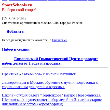
SportSchools.ru
Выбери свой спорт!
Сб, 8.08.2026 г.
Спортивные организации в Москве, СПб, городах России.
Добавить
Перед размещением ознакомьтесь с
Правилами
Набор в секции
Европейский Гимнастический Центр проводит
набор детей от 1 года и взрослых
Практика «Хатха-йога» с Лилией Ватлиной
Лыжероллеры в Москве: обучение с нуля и подготовка к
соревнованиям для детей и взрослых
Школа - студия балета "Терпсихора" (метро Первомайская,
Щелковская) осуществляет набор детей от 3-х лет и старше
для занятий балетом (хореографией)