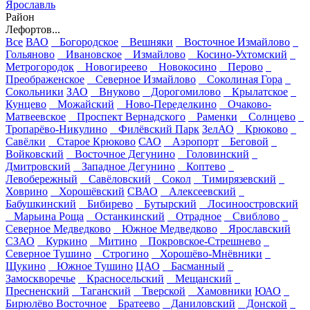
Ярославль
Район
Лефортов...
Все
ВАО
Богородское
Вешняки
Восточное Измайлово
Гольяново
Ивановское
Измайлово
Косино-Ухтомский
Метрогородок
Новогиреево
Новокосино
Перово
Преображенское
Северное Измайлово
Соколиная Гора
Сокольники
ЗАО
Внуково
Дорогомилово
Крылатское
Кунцево
Можайский
Ново-Переделкино
Очаково-
Матвеевское
Проспект Вернадского
Раменки
Солнцево
Тропарёво-Никулино
Филёвский Парк
ЗелАО
Крюково
Савёлки
Старое Крюково
САО
Аэропорт
Беговой
Войковский
Восточное Дегунино
Головинский
Дмитровский
Западное Дегунино
Коптево
Левобережный
Савёловский
Сокол
Тимирязевский
Ховрино
Хорошёвский
СВАО
Алексеевский
Бабушкинский
Бибирево
Бутырский
Лосиноостровский
Марьина Роща
Останкинский
Отрадное
Свиблово
Северное Медведково
Южное Медведково
Ярославский
СЗАО
Куркино
Митино
Покровское-Стрешнево
Северное Тушино
Строгино
Хорошёво-Мнёвники
Щукино
Южное Тушино
ЦАО
Басманный
Замоскворечье
Красносельский
Мещанский
Пресненский
Таганский
Тверской
Хамовники
ЮАО
Бирюлёво Восточное
Братеево
Даниловский
Донской