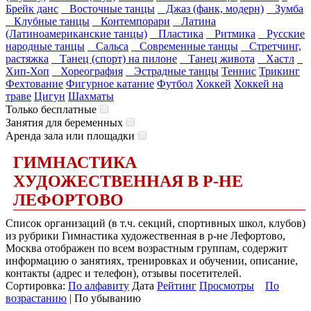
Брейк данс
Восточные танцы
Джаз (фанк, модерн)
Зумба
Клубные танцы
Контемпорари
Латина
(Латиноамериканские танцы)
Пластика
Ритмика
Русские
народные танцы
Сальса
Современные танцы
Стретчинг,
растяжка
Танец (спорт) на пилоне
Танец живота
Хастл
Хип-Хоп
Хореография
Эстрадные танцы
Теннис
Трикинг
Фехтование
Фигурное катание
Футбол
Хоккей
Хоккей на
траве
Цигун
Шахматы
Только бесплатные
Занятия для беременных
Аренда зала или площадки
ГИМНАСТИКА
ХУДОЖЕСТВЕННАЯ В Р-НЕ
ЛЕФОРТОВО
Список организаций (в т.ч. секций, спортивных школ, клубов)
из рубрики Гимнастика художественная в р-не Лефортово,
Москва отображен по всем возрастным группам, содержит
информацию о занятиях, тренировках и обучении, описание,
контакты (адрес и телефон), отзывы посетителей.
Сортировка:
По алфавиту
Дата
Рейтинг
Просмотры
По
возрастанию
| По убыванию