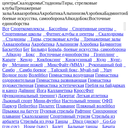
центры
Скалодромы
Стадионы
Тиры, стрелковые
клубы
Тренажерные
залы
Аквааэробика
Акробатика
Альпинизм
Аэробика
Бадминтон
боевые искусства, самооборона
Айкидо
Бокс
Восточные
единоборства
Все
Спорткомплексы
Бассейны
Спортивные центры
Спортивные школы
Фитнес-клубы и центры
Скалодромы
Стадионы
Тиры, стрелковые клубы
Тренажерные залы
Аквааэробика
Акробатика
Альпинизм
Аэробика
Бадминтон
Баскетбол
Бег
Бильярд
Борьба, боевые искусства, самооборона
Айкидо
Бокс
Восточные единоборства
Грэпплинг
Карате
Кендо
Кикбоксинг
Киокусинкай
Кудо
Кунг-
фу
Метание ножей
МиксФайт (ММА)
Рукопашный бой
Самбо
Самбо боевое
Тайский бокс, Муай-тай
Ушу
Водное поло
Волейбол
Гимнастика воздушная
Гимнастика
оздоровительная
Гимнастика развивающая
Гимнастика
художественная
Гимнастика эстетическая
Гребля на байдарках
и каноэ
Дайвинг
Йога
Калланетика
КроссФит
(функциональный тренинг)
Лазертаг
Легкая атлетика
Лыжный спорт
Мини-футбол
Настольный теннис
ОФП
Паркур
Пейнтбол
Пилатес
Плавание
Пляжный волейбол
Прыжки на батуте
Пулевая стрельба
Рафтинг
Синхронное
плавание
Скалолазание
Спортивный туризм
Стрельба из
арбалета
Стрельба из лука
Танцы
Disco (диско)
Go-Go
(гоу-гоу)
House (хаус)
Балет
Бальные танцы
Бачата