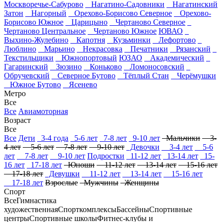
Москворечье-Сабурово
Нагатино-Садовники
Нагатинский
Затон
Нагорный
Орехово-Борисово Северное
Орехово-
Борисово Южное
Царицыно
Чертаново Северное
Чертаново Центральное
Чертаново Южное
ЮВАО
Выхино-Жулебино
Капотня
Кузьминки
Лефортово
Люблино
Марьино
Некрасовка
Печатники
Рязанский
Текстильщики
Южнопортовый
ЮЗАО
Академический
Гагаринский
Зюзино
Коньково
Ломоносовский
Обручевский
Северное Бутово
Тёплый Стан
Черёмушки
Южное Бутово
Ясенево
Метро
Все
Все
Авиамоторная
Возраст
Все
Все
Дети
3-4 года
5-6 лет
7-8 лет
9-10 лет
Мальчики
3-
4 лет
5-6 лет
7-8 лет
9-10 лет
Девочки
3-4 лет
5-6
лет
7-8 лет
9-10 лет
Подростки
11-12 лет
13-14 лет
15-
16 лет
17-18 лет
Юноши
11-12 лет
13-14 лет
15-16 лет
17-18 лет
Девушки
11-12 лет
13-14 лет
15-16 лет
17-18 лет
Взрослые
Мужчины
Женщины
Спорт
Все
Гимнастика
художественная
Спорткомплексы
Бассейны
Спортивные
центры
Спортивные школы
Фитнес-клубы и