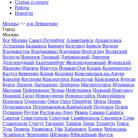
Статьи о спорте
Работа
Новости
Москва
>>
р-н Лефортово
Город
Москва
Все
Москва
Санкт-Петербург
Альметьевск
Архангельск
Астрахань
Балашиха
Барнаул
Белгород
Брянск
Видное
Владивосток
Владикавказ
Владимир
Волгоград
Волжский
Вологда
Воронеж
Грозный
Дзержинский
Дмитров
Долгопрудный
Екатеринбург
Железнодорожный
Жуковский
Иваново
Ижевск
Иркутск
Йошкар-Ола
Казань
Калининград
Калуга
Кемерово
Киров
Коломна
Комсомольск-на-Амуре
Королев
Кострома
Красногорск
Краснодар
Красноярск
Курган
Курск
Липецк
Лыткарино
Люберцы
Магнитогорск
Мурманск
Мытищи
Набережные Челны
Нефтекамск
Нижний Новгород
Нижний Тагил
Новокузнецк
Новороссийск
Новосибирск
Норильск
Одинцово
Омск
Орел
Оренбург
Пенза
Пермь
Петрозаводск
Петропавловск-Камчатский
Подольск
Псков
Пушкино
Реутов
Ростов-на-Дону
Рязань
Самара
Саранск
Саратов
Севастополь
Серпухов
Симферополь
Смоленск
Сочи
Ставрополь
Сургут
Таганрог
Тамбов
Тверь
Тольятти
Томск
Тула
Тюмень
Ульяновск
Уфа
Хабаровск
Химки
Чебоксары
Челябинск
Череповец
Щёлково
Юбилейный
Якутск