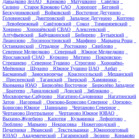
Давыдково
ЗелАО
Крюково
Матушкино
Савёлки
Силино
Старое Крюково
САО
Аэропорт
Беговой
Бескудниковский
Войковский
Восточное Дегунино
Головинский
Дмитровский
Западное Дегунино
Коптево
Левобережный
Савёловский
Сокол
Тимирязевский
Ховрино
Хорошёвский
СВАО
Алексеевский
Алтуфьевский
Бабушкинский
Бибирево
Бутырский
Лианозово
Лосиноостровский
Марфино
Марьина Роща
Останкинский
Отрадное
Ростокино
Свиблово
Северное Медведково
Северный
Южное Медведково
Ярославский
СЗАО
Куркино
Митино
Покровское-
Стрешнево
Северное Тушино
Строгино
Хорошёво-
Мнёвники
Щукино
Южное Тушино
ЦАО
Арбат
Басманный
Замоскворечье
Красносельский
Мещанский
Пресненский
Таганский
Тверской
Хамовники
Якиманка
ЮАО
Бирюлёво Восточное
Бирюлёво Западное
Братеево
Даниловский
Донской
Зябликово
Москворечье-Сабурово
Нагатино-Садовники
Нагатинский
Затон
Нагорный
Орехово-Борисово Северное
Орехово-
Борисово Южное
Царицыно
Чертаново Северное
Чертаново Центральное
Чертаново Южное
ЮВАО
Выхино-Жулебино
Капотня
Кузьминки
Лефортово
Люблино
Марьино
Некрасовка
Нижегородский
Печатники
Рязанский
Текстильщики
Южнопортовый
ЮЗАО
Академический
Гагаринский
Зюзино
Коньково