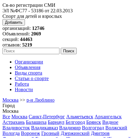
Св-во регистрации СМИ
ЭЛ №ФС77 - 53186 от 22.03.2013
Спорт для детей и взрослых
Добавить
организаций:
12746
Объявлений:
2069
секций:
44463
отзывов:
5219
Организации
Объявления
Виды спорта
Статьи о спорте
Работа
Новости
Москва
>>
р-н Люблино
Город
Москва
Все
Москва
Санкт-Петербург
Альметьевск
Архангельск
Астрахань
Балашиха
Барнаул
Белгород
Брянск
Видное
Владивосток
Владикавказ
Владимир
Волгоград
Волжский
Вологда
Воронеж
Грозный
Дзержинский
Дмитров