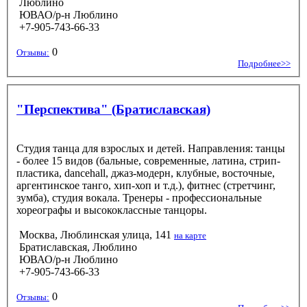
Люблино
ЮВАО/р-н Люблино
+7-905-743-66-33
0
Отзывы:
Подробнее>>
"Перспектива" (Братиславская)
Студия танца для взрослых и детей. Направления: танцы
- более 15 видов (бальные, современные, латина, стрип-
пластика, dancehall, джаз-модерн, клубные, восточные,
аргентинское танго, хип-хоп и т.д.), фитнес (стретчинг,
зумба), студия вокала. Тренеры - профессиональные
хореографы и высококлассные танцоры.
Москва, Люблинская улица, 141
на карте
Братиславская, Люблино
ЮВАО/р-н Люблино
+7-905-743-66-33
0
Отзывы: