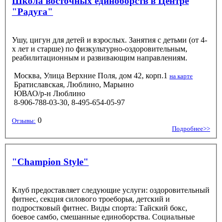
Школа восточных единоборств в Центре
"Радуга"
Ушу, цигун для детей и взрослых. Занятия с детьми (от 4-
х лет и старше) по физкультурно-оздоровительным,
реабилитационным и развивающим направлениям.
Москва, Улица Верхние Поля, дом 42, корп.1
на карте
Братиславская, Люблино, Марьино
ЮВАО/р-н Люблино
8-906-788-03-30, 8-495-654-05-97
0
Отзывы:
Подробнее>>
"Champion Style"
Клуб предоставляет следующие услуги: оздоровительный
фитнес, секция силового троеборья, детский и
подростковый фитнес. Виды спорта: Тайский бокс,
боевое самбо, смешанные единоборства. Социальные