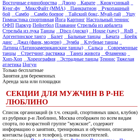
Восточные единоборства
Дзюдо
Карате
Киокусинкай
Кунг-фу
МиксФайт (ММА)
Панкратион
Рукопашный
бой
Самбо
Самбо боевое
Тайский бокс, Муай-тай
Ушу
Гимнастика спортивная
Йога
Картинг
Настольный теннис
ОФП
Паркур
Пейнтбол
Плавание
Стрельба из арбалета
Стрельба из лука
Танцы
Disco (диско)
House (хаус)
RnB
Аргентинское танго
Балет
Бальные танцы
Бачата
Брейк
данс
Джаз (фанк, модерн)
Зумба
Клубные танцы
Латина (Латиноамериканские танцы)
Сальса
Современные
танцы
Стретчинг, растяжка
Танец живота
Фламенко
Хип-Хоп
Хореография
Эстрадные танцы
Теннис
Тяжелая
атлетика
Цигун
Только бесплатные
Занятия для беременных
Аренда зала или площадки
СЕКЦИИ ДЛЯ МУЖЧИН В Р-НЕ
ЛЮБЛИНО
Список организаций (в т.ч. секций, спортивных школ, клубов)
из рубрики р-н Люблино, Москва отображен по всем видам
спорта, по возрастной группе "мужские", содержит
информацию о занятиях, тренировках и обучении, описание,
контакты (адрес и телефон), отзывы посетителей.