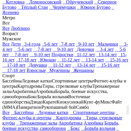
Котловка
Ломоносовский
Обручевский
Северное
Бутово
Тёплый Стан
Черёмушки
Южное Бутово
Ясенево
Метро
Все
Все
Люблино
Возраст
Мужские
Все
Дети
3-4 года
5-6 лет
7-8 лет
9-10 лет
Мальчики
3-
4 лет
5-6 лет
7-8 лет
9-10 лет
Девочки
3-4 лет
5-6
лет
7-8 лет
9-10 лет
Подростки
11-12 лет
13-14 лет
15-
16 лет
17-18 лет
Юноши
11-12 лет
13-14 лет
15-16 лет
17-18 лет
Девушки
11-12 лет
13-14 лет
15-16 лет
17-18 лет
Взрослые
Мужчины
Женщины
Спорт
Бассейны
Ледовые катки
Спортивные центры
Фитнес-клубы и
центры
Картодромы
Тиры, стрелковые клубы
Тренажерные
залы
Акробатика
Аэробика
Борьба, боевые искусства,
самооборона
Бокс
Борьба вольная
Восточные
единоборства
Дзюдо
Карате
Киокусинкай
Кунг-фу
МиксФайт
(ММА)
Панкратион
Рукопашный бой
Самбо
Все
Бассейны
Ледовые катки
Спортивные центры
Фитнес-клубы и центры
Картодромы
Тиры, стрелковые
клубы
Тренажерные залы
Акробатика
Аэробика
Борьба,
боевые искусства, самооборона
Бокс
Борьба вольная