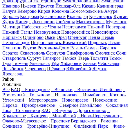
Долгопрудный
Екатеринбург
Железнодорожный
Жуковский
Иваново
Ижевск
Иркутск
Йошкар-Ола
Казань
Калининград
Калуга
Кемерово
Киров
Коломна
Комсомольск-на-Амуре
Королев
Кострома
Красногорск
Краснодар
Красноярск
Курган
Курск
Липецк
Лыткарино
Люберцы
Магнитогорск
Мурманск
Мытищи
Набережные Челны
Нефтекамск
Нижний Новгород
Нижний Тагил
Новокузнецк
Новороссийск
Новосибирск
Норильск
Одинцово
Омск
Орел
Оренбург
Пенза
Пермь
Петрозаводск
Петропавловск-Камчатский
Подольск
Псков
Пушкино
Реутов
Ростов-на-Дону
Рязань
Самара
Саранск
Саратов
Севастополь
Серпухов
Симферополь
Смоленск
Сочи
Ставрополь
Сургут
Таганрог
Тамбов
Тверь
Тольятти
Томск
Тула
Тюмень
Ульяновск
Уфа
Хабаровск
Химки
Чебоксары
Челябинск
Череповец
Щёлково
Юбилейный
Якутск
Ярославль
Район
Люблино
Все
ВАО
Богородское
Вешняки
Восточное Измайлово
Восточный
Гольяново
Ивановское
Измайлово
Косино-
Ухтомский
Метрогородок
Новогиреево
Новокосино
Перово
Преображенское
Северное Измайлово
Соколиная
Гора
Сокольники
ЗАО
Внуково
Дорогомилово
Крылатское
Кунцево
Можайский
Ново-Переделкино
Очаково-Матвеевское
Проспект Вернадского
Раменки
Солнцево
Тропарёво-Никулино
Филёвский Парк
Фили-