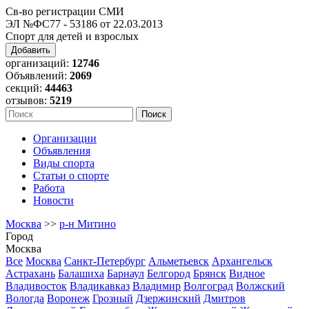
Св-во регистрации СМИ
ЭЛ №ФС77 - 53186 от 22.03.2013
Спорт для детей и взрослых
Добавить
организаций:
12746
Объявлений:
2069
секций:
44463
отзывов:
5219
Организации
Объявления
Виды спорта
Статьи о спорте
Работа
Новости
Москва
>>
р-н Митино
Город
Москва
Все
Москва
Санкт-Петербург
Альметьевск
Архангельск
Астрахань
Балашиха
Барнаул
Белгород
Брянск
Видное
Владивосток
Владикавказ
Владимир
Волгоград
Волжский
Вологда
Воронеж
Грозный
Дзержинский
Дмитров