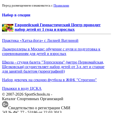
Перед размещением ознакомьтесь с
Правилами
Набор в секции
Европейский Гимнастический Центр проводит
набор детей от 1 года и взрослых
Практика «Хатха-йога» с Лилией Ватлиной
Лыжероллеры в Москве: обучение с нуля и подготовка к
соревнованиям для детей и взрослых
Школа - студия балета "Терпсихора" (метро Первомайская,
Щелковская) осуществляет набор детей от 3-х лет и старше
для занятий балетом (хореографией)
Набор девочек на секцию футбола в ЖФК "Строгино"
Прыжки в воду ЦСКА
© 2007-2026 SportSchools.ru -
Каталог Спортивных Организаций
Свидетельство о регистрации СМИ
ЭЛ № ФС 77 - 53186 от 22.03.2013