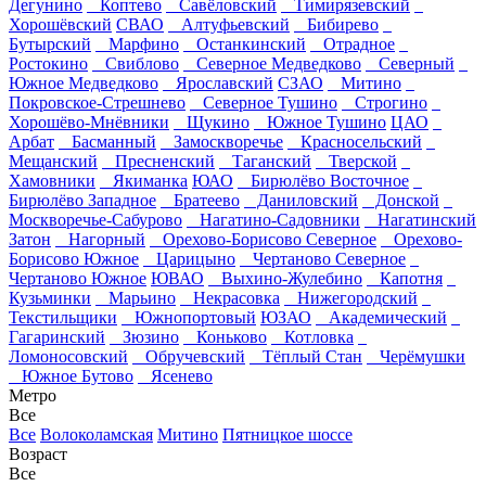
Дегунино
Коптево
Савёловский
Тимирязевский
Хорошёвский
СВАО
Алтуфьевский
Бибирево
Бутырский
Марфино
Останкинский
Отрадное
Ростокино
Свиблово
Северное Медведково
Северный
Южное Медведково
Ярославский
СЗАО
Митино
Покровское-Стрешнево
Северное Тушино
Строгино
Хорошёво-Мнёвники
Щукино
Южное Тушино
ЦАО
Арбат
Басманный
Замоскворечье
Красносельский
Мещанский
Пресненский
Таганский
Тверской
Хамовники
Якиманка
ЮАО
Бирюлёво Восточное
Бирюлёво Западное
Братеево
Даниловский
Донской
Москворечье-Сабурово
Нагатино-Садовники
Нагатинский
Затон
Нагорный
Орехово-Борисово Северное
Орехово-
Борисово Южное
Царицыно
Чертаново Северное
Чертаново Южное
ЮВАО
Выхино-Жулебино
Капотня
Кузьминки
Марьино
Некрасовка
Нижегородский
Текстильщики
Южнопортовый
ЮЗАО
Академический
Гагаринский
Зюзино
Коньково
Котловка
Ломоносовский
Обручевский
Тёплый Стан
Черёмушки
Южное Бутово
Ясенево
Метро
Все
Все
Волоколамская
Митино
Пятницкое шоссе
Возраст
Все