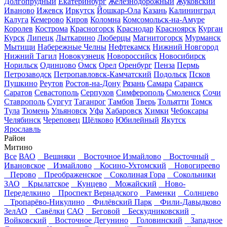
Долгопрудный
Екатеринбург
Железнодорожный
Жуковский
Иваново
Ижевск
Иркутск
Йошкар-Ола
Казань
Калининград
Калуга
Кемерово
Киров
Коломна
Комсомольск-на-Амуре
Королев
Кострома
Красногорск
Краснодар
Красноярск
Курган
Курск
Липецк
Лыткарино
Люберцы
Магнитогорск
Мурманск
Мытищи
Набережные Челны
Нефтекамск
Нижний Новгород
Нижний Тагил
Новокузнецк
Новороссийск
Новосибирск
Норильск
Одинцово
Омск
Орел
Оренбург
Пенза
Пермь
Петрозаводск
Петропавловск-Камчатский
Подольск
Псков
Пушкино
Реутов
Ростов-на-Дону
Рязань
Самара
Саранск
Саратов
Севастополь
Серпухов
Симферополь
Смоленск
Сочи
Ставрополь
Сургут
Таганрог
Тамбов
Тверь
Тольятти
Томск
Тула
Тюмень
Ульяновск
Уфа
Хабаровск
Химки
Чебоксары
Челябинск
Череповец
Щёлково
Юбилейный
Якутск
Ярославль
Район
Митино
Все
ВАО
Вешняки
Восточное Измайлово
Восточный
Ивановское
Измайлово
Косино-Ухтомский
Новогиреево
Перово
Преображенское
Соколиная Гора
Сокольники
ЗАО
Крылатское
Кунцево
Можайский
Ново-
Переделкино
Проспект Вернадского
Раменки
Солнцево
Тропарёво-Никулино
Филёвский Парк
Фили-Давыдково
ЗелАО
Савёлки
САО
Беговой
Бескудниковский
Войковский
Восточное Дегунино
Головинский
Западное