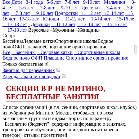
Все
Дети
3-4 года
5-6 лет
7-8 лет
9-10 лет
Мальчики
3-
4 лет
5-6 лет
7-8 лет
9-10 лет
Девочки
3-4 лет
5-6
лет
7-8 лет
9-10 лет
Подростки
11-12 лет
13-14 лет
15-
16 лет
17-18 лет
Юноши
11-12 лет
13-14 лет
15-16 лет
17-18 лет
Девушки
11-12 лет
13-14 лет
15-16 лет
17-18 лет
Взрослые
Мужчины
Женщины
Спорт
Бассейны
Ледовые катки
Спортивные школы
Водное
поло
ОФП
Плавание
Спортивное ориентирование
Все
Бассейны
Ледовые катки
Спортивные школы
Водное поло
ОФП
Плавание
Спортивное ориентирование
Только бесплатные
Занятия для беременных
Аренда зала или площадки
СЕКЦИИ В Р-НЕ МИТИНО,
БЕСПЛАТНЫЕ ЗАНЯТИЯ
Список организаций (в т.ч. секций, спортивных школ, клубов)
из рубрики р-н Митино, Москва отображен по всем
возрастным группам и видам спорта, по параметру
"Бесплатно (бюджет)", содержит информацию о занятиях,
тренировках и обучении, описание, контакты (адрес и
телефон), отзывы посетителей.