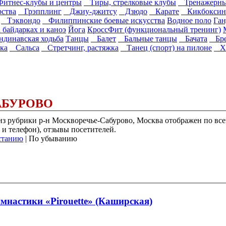
тнес-клубы и центры
Тиры, стрелковые клубы
Тренажерны
ства
Грэпплинг
Джиу-джитсу
Дзюдо
Карате
Кикбоксин
Тэквондо
Филиппинские боевые искусства
Водное поло
Ган
а байдарках и каноэ
Йога
КроссФит (функциональный тренинг)
ндинавская ходьба
Танцы
Балет
Бальные танцы
Бачата
Бре
ка
Сальса
Стретчинг, растяжка
Танец (спорт) на пилоне
Хи
АБУРОВО
) из рубрики р-н Москворечье-Сабурово, Москва отображен по в
 и телефон), отзывы посетителей.
станию
| По убыванию
мнастики «Pirouette» (Каширская)