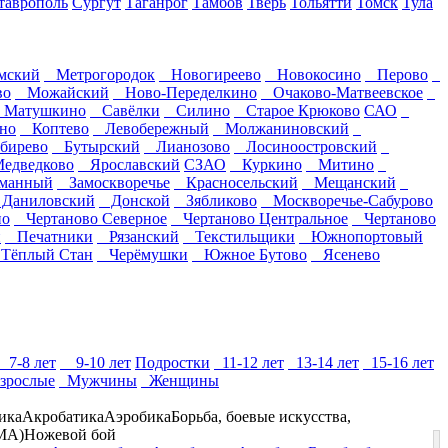
таврополь
Сургут
Таганрог
Тамбов
Тверь
Тольятти
Томск
Тула
мский
Метрогородок
Новогиреево
Новокосино
Перово
во
Можайский
Ново-Переделкино
Очаково-Матвеевское
Матушкино
Савёлки
Силино
Старое Крюково
САО
но
Коптево
Левобережный
Молжаниновский
ирево
Бутырский
Лианозово
Лосиноостровский
дведково
Ярославский
СЗАО
Куркино
Митино
манный
Замоскворечье
Красносельский
Мещанский
аниловский
Донской
Зябликово
Москворечье-Сабурово
о
Чертаново Северное
Чертаново Центральное
Чертаново
й
Печатники
Рязанский
Текстильщики
Южнопортовый
ёплый Стан
Черёмушки
Южное Бутово
Ясенево
7-8 лет
9-10 лет
Подростки
11-12 лет
13-14 лет
15-16 лет
зрослые
Мужчины
Женщины
ика
Акробатика
Аэробика
Борьба, боевые искусства,
МА)
Ножевой бой