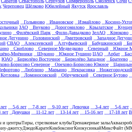
Саратов
Севастополь
Серпухов
Симферополь
Смоленск
Сочи
С
к
Череповец
Щёлково
Юбилейный
Якутск
Ярославль
сточный
Гольяново
Ивановское
Измайлово
Косино-Ухто
ольники
ЗАО
Внуково
Дорогомилово
Крылатское
Кунце
улино
Филёвский Парк
Фили-Давыдково
ЗелАО
Крюково
ное Дегунино
Головинский
Дмитровский
Западное Дегуни
ий
СВАО
Алексеевский
Алтуфьевский
Бабушкинский
Биб
кино
Свиблово
Северное Медведково
Северный
Южное Ме
ёво-Мнёвники
Щукино
Южное Тушино
ЦАО
Арбат
Бас
а
ЮАО
Бирюлёво Восточное
Бирюлёво Западное
Братеево
Д
ово-Борисово Северное
Орехово-Борисово Южное
Царицын
фортово
Люблино
Марьино
Некрасовка
Нижегородски
отловка
Ломоносовский
Обручевский
Северное Бутово
Т
лет
5-6 лет
7-8 лет
9-10 лет
Девочки
3-4 лет
5-6 лет
 лет
Девушки
11-12 лет
13-14 лет
15-16 лет
17-18 лет
В
ы и центры
Тиры, стрелковые клубы
Тренажерные залы
Аквааэроб
иу-джитсу
Дзюдо
Карате
Кикбоксинг
Киокусинкай
МиксФайт (М