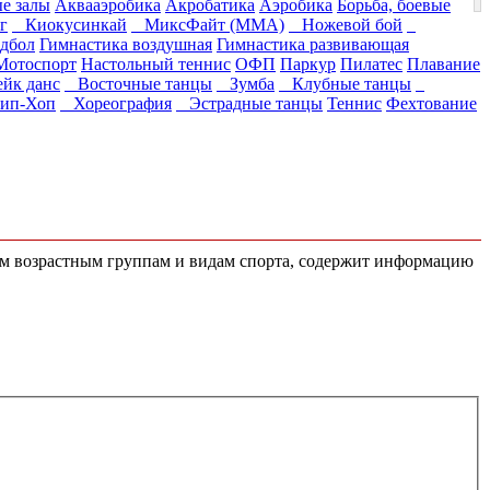
е залы
Аквааэробика
Акробатика
Аэробика
Борьба, боевые
г
Киокусинкай
МиксФайт (ММА)
Ножевой бой
дбол
Гимнастика воздушная
Гимнастика развивающая
Мотоспорт
Настольный теннис
ОФП
Паркур
Пилатес
Плавание
йк данс
Восточные танцы
Зумба
Клубные танцы
п-Хоп
Хореография
Эстрадные танцы
Теннис
Фехтование
сем возрастным группам и видам спорта, содержит информацию