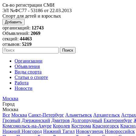
Св-во регистрации СМИ
ЭЛ №ФС77 - 53186 от 22.03.2013
Спорт для детей и взрослых
Добавить
организаций:
12743
Объявлений:
2069
секций:
44463
отзывов:
5219
Организации
Объявления
Виды спорта
Статьи о спорте
Работа
Новости
Москва
Город
Москва
Все
Москва
Санкт-Петербург
Альметьевск
Архангельск
Астрах
Грозный
Дзержинский
Дмитров
Долгопрудный
Екатеринбург
Комсомольск-на-Амуре
Королев
Кострома
Красногорск
Красно
Нижний Новгород
Нижний Тагил
Новокузнецк
Новороссийск