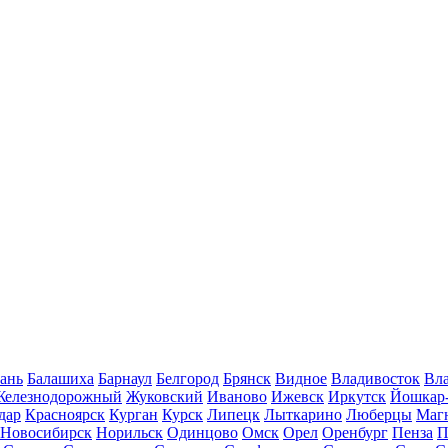
ань
Балашиха
Барнаул
Белгород
Брянск
Видное
Владивосток
Вла
Железнодорожный
Жуковский
Иваново
Ижевск
Иркутск
Йошкар
дар
Красноярск
Курган
Курск
Липецк
Лыткарино
Люберцы
Маг
Новосибирск
Норильск
Одинцово
Омск
Орел
Оренбург
Пенза
П