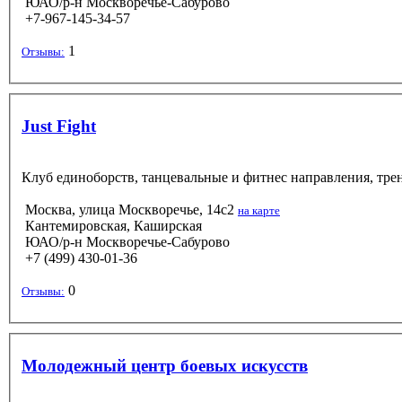
ЮАО/р-н Москворечье-Сабурово
+7-967-145-34-57
1
Отзывы:
Just Fight
Клуб единоборств, танцевальные и фитнес направления, тре
Москва, улица Москворечье, 14с2
на карте
Кантемировская, Каширская
ЮАО/р-н Москворечье-Сабурово
+7 (499) 430-01-36
0
Отзывы:
Молодежный центр боевых искусств