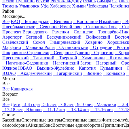
Псков
Пушкино
Реутов
Ростов-на-Дону
Рязань
Самара
Саранск
Тюмень
Ульяновск
Уфа
Хабаровск
Химки
Чебоксары
Челябинс
Район
Москворе...
Все
ВАО
Богородское
Вешняки
Восточное Измайлово
Во
Преображенское
Северное Измайлово
Соколиная Гора
Сок
Проспект Вернадского
Раменки
Солнцево
Тропарёво-Ник
Аэропорт
Беговой
Бескудниковский
Войковский
Восточ
Савёловский
Сокол
Тимирязевский
Ховрино
Хорошёвск
Марфино
Марьина Роща
Останкинский
Отрадное
Росто
Покровское-Стрешнево
Северное Тушино
Строгино
Хорош
Пресненский
Таганский
Тверской
Хамовники
Якиманк
Нагатино-Садовники
Нагатинский Затон
Нагорный
Орех
Южное
ЮВАО
Выхино-Жулебино
Капотня
Кузьминки
Ле
ЮЗАО
Академический
Гагаринский
Зюзино
Коньково
К
Метро
Все
Все
Каширская
Возраст
Все
Все
Дети
3-4 года
5-6 лет
7-8 лет
9-10 лет
Мальчики
3-4 
17-18 лет
Юноши
11-12 лет
13-14 лет
15-16 лет
17-18
Спорт
Бассейны
Спортивные центры
Спортивные школы
Фитнес-клуб
самооборона
Айкидо
Бокс
Восточные единоборства
Грэпплинг
Дж