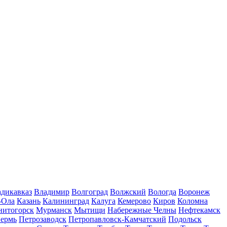
дикавказ
Владимир
Волгоград
Волжский
Вологда
Воронеж
-Ола
Казань
Калининград
Калуга
Кемерово
Киров
Коломна
нитогорск
Мурманск
Мытищи
Набережные Челны
Нефтекамск
ермь
Петрозаводск
Петропавловск-Камчатский
Подольск