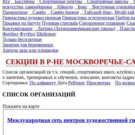
Все
Бассейны
Спортивные центры
Спортивные школы
Фи
искусства, самооборона
Айкидо
Бокс
Восточные единобор
Панкратион
Самбо
Самбо боевое
Тайский бокс, Муай-тай
Гимнастика художественная
Гимнастика эстетическая
Гребля н
Прыжки на батуте
Пулевая стрельба
Синхронное плавание
Ска
Контемпорари
Латина (Латиноамериканские танцы)
Пласти
Фитбол
Футбол
Шейпинг
Только бесплатные
Занятия для беременных
Аренда зала или площадки
СЕКЦИИ В Р-НЕ МОСКВОРЕЧЬЕ-С
Список организаций (в т.ч. секций, спортивных школ, клубов
о занятиях, тренировках и обучении, описание, контакты (адрес
Сортировка:
По алфавиту
Дата
Рейтинг
Просмотры
По возра
СПИСОК ОРГАНИЗАЦИЙ
Показать на карте
Международная сеть центров художественной ги