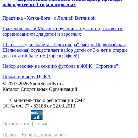
набор детей от 1 года и взрослых
Практика «Хатха-йога» с Лилией Ватлиной
Лыжероллеры в Москве: обучение с нуля и подготовка к
соревнованиям для детей и взрослых
Школа - студия балета "Терпсихора" (метро Первомайская,
Щелковская) осуществляет набор детей от 3-х лет и старше
для занятий балетом (хореографией)
Набор девочек на секцию футбола в ЖФК "Строгино"
Прыжки в воду ЦСКА
© 2007-2026 SportSchools.ru -
Каталог Спортивных Организаций
Свидетельство о регистрации СМИ
ЭЛ № ФС 77 - 53186 от 22.03.2013
Организации
| Новые
Правила
Конфиденциальность