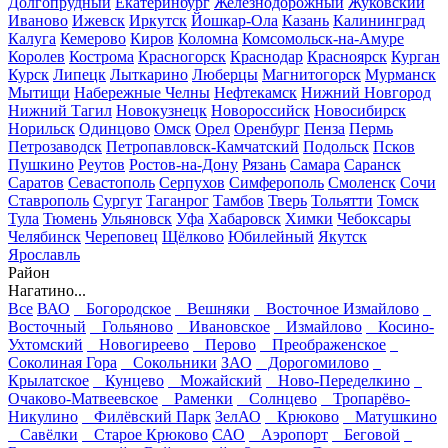
Долгопрудный
Екатеринбург
Железнодорожный
Жуковский
Иваново
Ижевск
Иркутск
Йошкар-Ола
Казань
Калининград
Калуга
Кемерово
Киров
Коломна
Комсомольск-на-Амуре
Королев
Кострома
Красногорск
Краснодар
Красноярск
Курган
Курск
Липецк
Лыткарино
Люберцы
Магнитогорск
Мурманск
Мытищи
Набережные Челны
Нефтекамск
Нижний Новгород
Нижний Тагил
Новокузнецк
Новороссийск
Новосибирск
Норильск
Одинцово
Омск
Орел
Оренбург
Пенза
Пермь
Петрозаводск
Петропавловск-Камчатский
Подольск
Псков
Пушкино
Реутов
Ростов-на-Дону
Рязань
Самара
Саранск
Саратов
Севастополь
Серпухов
Симферополь
Смоленск
Сочи
Ставрополь
Сургут
Таганрог
Тамбов
Тверь
Тольятти
Томск
Тула
Тюмень
Ульяновск
Уфа
Хабаровск
Химки
Чебоксары
Челябинск
Череповец
Щёлково
Юбилейный
Якутск
Ярославль
Район
Нагатино...
Все
ВАО
Богородское
Вешняки
Восточное Измайлово
Восточный
Гольяново
Ивановское
Измайлово
Косино-
Ухтомский
Новогиреево
Перово
Преображенское
Соколиная Гора
Сокольники
ЗАО
Дорогомилово
Крылатское
Кунцево
Можайский
Ново-Переделкино
Очаково-Матвеевское
Раменки
Солнцево
Тропарёво-
Никулино
Филёвский Парк
ЗелАО
Крюково
Матушкино
Савёлки
Старое Крюково
САО
Аэропорт
Беговой