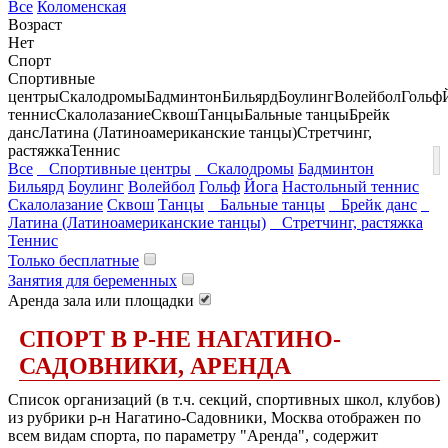
Все
Коломенская
Возраст
Нет
Спорт
Спортивные
центры
Скалодромы
Бадминтон
Бильярд
Боулинг
Волейбол
Гольф
теннис
Скалолазание
Сквош
Танцы
Бальные танцы
Брейк
данс
Латина (Латиноамериканские танцы)
Стретчинг,
растяжка
Теннис
Все
Спортивные центры
Скалодромы
Бадминтон
Бильярд
Боулинг
Волейбол
Гольф
Йога
Настольный теннис
Скалолазание
Сквош
Танцы
Бальные танцы
Брейк данс
Латина (Латиноамериканские танцы)
Стретчинг, растяжка
Теннис
Только бесплатные
Занятия для беременных
Аренда зала или площадки
СПОРТ В Р-НЕ НАГАТИНО-
САДОВНИКИ, АРЕНДА
Список организаций (в т.ч. секций, спортивных школ, клубов)
из рубрики р-н Нагатино-Садовники, Москва отображен по
всем видам спорта, по параметру "Аренда", содержит