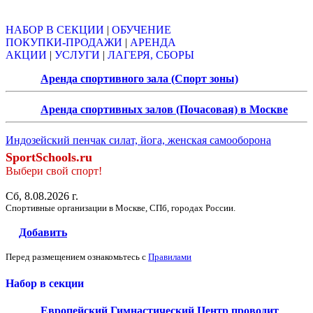
Объявления
НАБОР В СЕКЦИИ
|
ОБУЧЕНИЕ
ПОКУПКИ-ПРОДАЖИ
|
АРЕНДА
АКЦИИ
|
УСЛУГИ
|
ЛАГЕРЯ, СБОРЫ
Аренда спортивного зала (Спорт зоны)
Аренда спортивных залов (Почасовая) в Москве
Индозейский пенчак силат, йога, женская самооборона
SportSchools.ru
Выбери свой спорт!
Сб, 8.08.2026 г.
Спортивные организации в Москве, СПб, городах России.
Добавить
Перед размещением ознакомьтесь с
Правилами
Набор в секции
Европейский Гимнастический Центр проводит