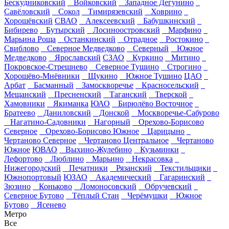
Бескудниковский
Войковский
Западное Дегунино
Савёловский
Сокол
Тимирязевский
Ховрино
Хорошёвский
СВАО
Алексеевский
Бабушкинский
Бибирево
Бутырский
Лосиноостровский
Марфино
Марьина Роща
Останкинский
Отрадное
Ростокино
Свиблово
Северное Медведково
Северный
Южное
Медведково
Ярославский
СЗАО
Куркино
Митино
Покровское-Стрешнево
Северное Тушино
Строгино
Хорошёво-Мнёвники
Щукино
Южное Тушино
ЦАО
Арбат
Басманный
Замоскворечье
Красносельский
Мещанский
Пресненский
Таганский
Тверской
Хамовники
Якиманка
ЮАО
Бирюлёво Восточное
Братеево
Даниловский
Донской
Москворечье-Сабурово
Нагатино-Садовники
Нагорный
Орехово-Борисово
Северное
Орехово-Борисово Южное
Царицыно
Чертаново Северное
Чертаново Центральное
Чертаново
Южное
ЮВАО
Выхино-Жулебино
Кузьминки
Лефортово
Люблино
Марьино
Некрасовка
Нижегородский
Печатники
Рязанский
Текстильщики
Южнопортовый
ЮЗАО
Академический
Гагаринский
Зюзино
Коньково
Ломоносовский
Обручевский
Северное Бутово
Тёплый Стан
Черёмушки
Южное
Бутово
Ясенево
Метро
Все