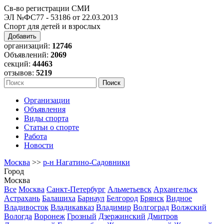
Св-во регистрации СМИ
ЭЛ №ФС77 - 53186 от 22.03.2013
Спорт для детей и взрослых
Добавить
организаций:
12746
Объявлений:
2069
секций:
44463
отзывов:
5219
Организации
Объявления
Виды спорта
Статьи о спорте
Работа
Новости
Москва
>>
р-н Нагатино-Садовники
Город
Москва
Все
Москва
Санкт-Петербург
Альметьевск
Архангельск
Астрахань
Балашиха
Барнаул
Белгород
Брянск
Видное
Владивосток
Владикавказ
Владимир
Волгоград
Волжский
Вологда
Воронеж
Грозный
Дзержинский
Дмитров