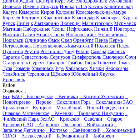
Долгопрудный
Екатеринбург
Железнодорожный
Жуковский
Иваново
Ижевск
Иркутск
Йошкар-Ола
Казань
Калининград
Калуга
Кемерово
Киров
Коломна
Комсомольск-на-Амуре
Королев
Кострома
Красногорск
Краснодар
Красноярск
Курган
Курск
Липецк
Лыткарино
Люберцы
Магнитогорск
Мурманск
Мытищи
Набережные Челны
Нефтекамск
Нижний Новгород
Нижний Тагил
Новокузнецк
Новороссийск
Новосибирск
Норильск
Одинцово
Омск
Орел
Оренбург
Пенза
Пермь
Петрозаводск
Петропавловск-Камчатский
Подольск
Псков
Пушкино
Реутов
Ростов-на-Дону
Рязань
Самара
Саранск
Саратов
Севастополь
Серпухов
Симферополь
Смоленск
Сочи
Ставрополь
Сургут
Таганрог
Тамбов
Тверь
Тольятти
Томск
Тула
Тюмень
Ульяновск
Уфа
Хабаровск
Химки
Чебоксары
Челябинск
Череповец
Щёлково
Юбилейный
Якутск
Ярославль
Район
Очаково-...
Все
ВАО
Богородское
Вешняки
Косино-Ухтомский
Новогиреево
Перово
Соколиная Гора
Сокольники
ЗАО
Крылатское
Кунцево
Можайский
Ново-Переделкино
Очаково-Матвеевское
Раменки
Тропарёво-Никулино
Филёвский Парк
ЗелАО
Крюково
Савёлки
Старое
Крюково
САО
Аэропорт
Беговой
Войковский
Западное Дегунино
Коптево
Савёловский
Хорошёвский
СВАО
Алексеевский
Бабушкинский
Бибирево