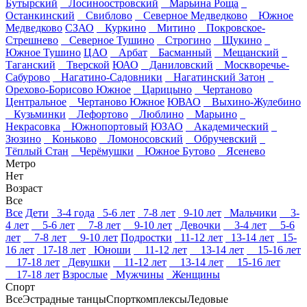
Бутырский
Лосиноостровский
Марьина Роща
Останкинский
Свиблово
Северное Медведково
Южное
Медведково
СЗАО
Куркино
Митино
Покровское-
Стрешнево
Северное Тушино
Строгино
Щукино
Южное Тушино
ЦАО
Арбат
Басманный
Мещанский
Таганский
Тверской
ЮАО
Даниловский
Москворечье-
Сабурово
Нагатино-Садовники
Нагатинский Затон
Орехово-Борисово Южное
Царицыно
Чертаново
Центральное
Чертаново Южное
ЮВАО
Выхино-Жулебино
Кузьминки
Лефортово
Люблино
Марьино
Некрасовка
Южнопортовый
ЮЗАО
Академический
Зюзино
Коньково
Ломоносовский
Обручевский
Тёплый Стан
Черёмушки
Южное Бутово
Ясенево
Метро
Нет
Возраст
Все
Все
Дети
3-4 года
5-6 лет
7-8 лет
9-10 лет
Мальчики
3-
4 лет
5-6 лет
7-8 лет
9-10 лет
Девочки
3-4 лет
5-6
лет
7-8 лет
9-10 лет
Подростки
11-12 лет
13-14 лет
15-
16 лет
17-18 лет
Юноши
11-12 лет
13-14 лет
15-16 лет
17-18 лет
Девушки
11-12 лет
13-14 лет
15-16 лет
17-18 лет
Взрослые
Мужчины
Женщины
Спорт
Все
Эстрадные танцы
Спорткомплексы
Ледовые