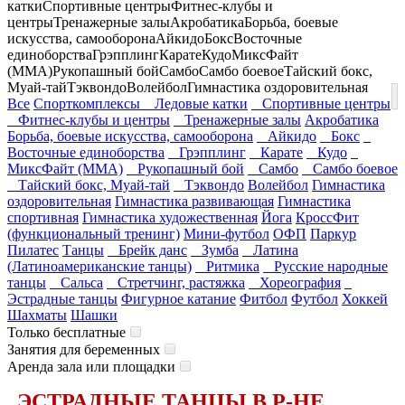
катки
Спортивные центры
Фитнес-клубы и
центры
Тренажерные залы
Акробатика
Борьба, боевые
искусства, самооборона
Айкидо
Бокс
Восточные
единоборства
Грэпплинг
Карате
Кудо
МиксФайт
(ММА)
Рукопашный бой
Самбо
Самбо боевое
Тайский бокс,
Муай-тай
Тэквондо
Волейбол
Гимнастика оздоровительная
Все
Спорткомплексы
Ледовые катки
Спортивные центры
Фитнес-клубы и центры
Тренажерные залы
Акробатика
Борьба, боевые искусства, самооборона
Айкидо
Бокс
Восточные единоборства
Грэпплинг
Карате
Кудо
МиксФайт (ММА)
Рукопашный бой
Самбо
Самбо боевое
Тайский бокс, Муай-тай
Тэквондо
Волейбол
Гимнастика
оздоровительная
Гимнастика развивающая
Гимнастика
спортивная
Гимнастика художественная
Йога
КроссФит
(функциональный тренинг)
Мини-футбол
ОФП
Паркур
Пилатес
Танцы
Брейк данс
Зумба
Латина
(Латиноамериканские танцы)
Ритмика
Русские народные
танцы
Сальса
Стретчинг, растяжка
Хореография
Эстрадные танцы
Фигурное катание
Фитбол
Футбол
Хоккей
Шахматы
Шашки
Только бесплатные
Занятия для беременных
Аренда зала или площадки
ЭСТРАДНЫЕ ТАНЦЫ В Р-НЕ