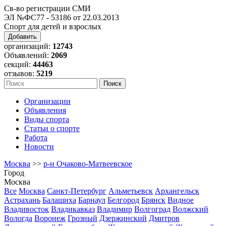
Св-во регистрации СМИ
ЭЛ №ФС77 - 53186 от 22.03.2013
Спорт для детей и взрослых
Добавить
организаций:
12743
Объявлений:
2069
секций:
44463
отзывов:
5219
Организации
Объявления
Виды спорта
Статьи о спорте
Работа
Новости
Москва
>>
р-н Очаково-Матвеевское
Город
Москва
Все
Москва
Санкт-Петербург
Альметьевск
Архангельск
Астрахань
Балашиха
Барнаул
Белгород
Брянск
Видное
Владивосток
Владикавказ
Владимир
Волгоград
Волжский
Вологда
Воронеж
Грозный
Дзержинский
Дмитров