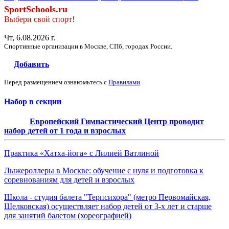
SportSchools.ru
Выбери свой спорт!
Чт, 6.08.2026 г.
Спортивные организации в Москве, СПб, городах России.
Добавить
Перед размещением ознакомьтесь с
Правилами
Набор в секции
Европейский Гимнастический Центр проводит
набор детей от 1 года и взрослых
Практика «Хатха-йога» с Лилией Ватлиной
Лыжероллеры в Москве: обучение с нуля и подготовка к
соревнованиям для детей и взрослых
Школа - студия балета "Терпсихора" (метро Первомайская,
Щелковская) осуществляет набор детей от 3-х лет и старше
для занятий балетом (хореографией)