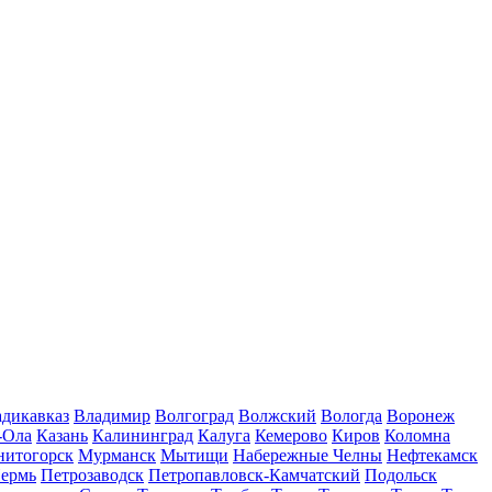
дикавказ
Владимир
Волгоград
Волжский
Вологда
Воронеж
-Ола
Казань
Калининград
Калуга
Кемерово
Киров
Коломна
нитогорск
Мурманск
Мытищи
Набережные Челны
Нефтекамск
ермь
Петрозаводск
Петропавловск-Камчатский
Подольск