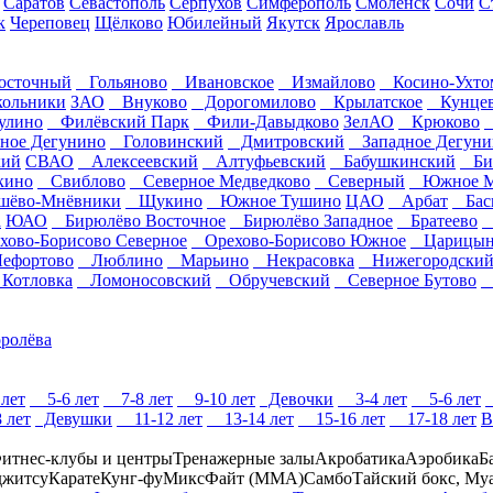
Саратов
Севастополь
Серпухов
Симферополь
Смоленск
Сочи
С
к
Череповец
Щёлково
Юбилейный
Якутск
Ярославль
сточный
Гольяново
Ивановское
Измайлово
Косино-Ухто
ольники
ЗАО
Внуково
Дорогомилово
Крылатское
Кунце
улино
Филёвский Парк
Фили-Давыдково
ЗелАО
Крюково
ное Дегунино
Головинский
Дмитровский
Западное Дегуни
ий
СВАО
Алексеевский
Алтуфьевский
Бабушкинский
Биб
кино
Свиблово
Северное Медведково
Северный
Южное Ме
ёво-Мнёвники
Щукино
Южное Тушино
ЦАО
Арбат
Бас
а
ЮАО
Бирюлёво Восточное
Бирюлёво Западное
Братеево
Д
ово-Борисово Северное
Орехово-Борисово Южное
Царицын
фортово
Люблино
Марьино
Некрасовка
Нижегородски
отловка
Ломоносовский
Обручевский
Северное Бутово
Т
ролёва
лет
5-6 лет
7-8 лет
9-10 лет
Девочки
3-4 лет
5-6 лет
 лет
Девушки
11-12 лет
13-14 лет
15-16 лет
17-18 лет
В
итнес-клубы и центры
Тренажерные залы
Акробатика
Аэробика
Б
джитсу
Карате
Кунг-фу
МиксФайт (ММА)
Самбо
Тайский бокс, Му