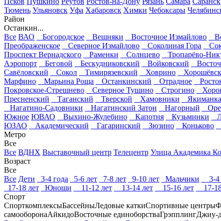
Псков
Пушкино
Реутов
Ростов-на-Дону
Рязань
Самара
Саранск
Тюмень
Ульяновск
Уфа
Хабаровск
Химки
Чебоксары
Челябинс
Район
Останкин...
Все
ВАО
Богородское
Вешняки
Восточное Измайлово
Во
Преображенское
Северное Измайлово
Соколиная Гора
Сок
Проспект Вернадского
Раменки
Солнцево
Тропарёво-Ник
Аэропорт
Беговой
Бескудниковский
Войковский
Восточ
Савёловский
Сокол
Тимирязевский
Ховрино
Хорошёвск
Марфино
Марьина Роща
Останкинский
Отрадное
Росто
Покровское-Стрешнево
Северное Тушино
Строгино
Хорош
Пресненский
Таганский
Тверской
Хамовники
Якиманк
Нагатино-Садовники
Нагатинский Затон
Нагорный
Орех
Южное
ЮВАО
Выхино-Жулебино
Капотня
Кузьминки
Ле
ЮЗАО
Академический
Гагаринский
Зюзино
Коньково
К
Метро
Все
Все
ВДНХ
Выставочный центр
Телецентр
Улица Академика Ко
Возраст
Все
Все
Дети
3-4 года
5-6 лет
7-8 лет
9-10 лет
Мальчики
3-4 
17-18 лет
Юноши
11-12 лет
13-14 лет
15-16 лет
17-18
Спорт
Спорткомплексы
Бассейны
Ледовые катки
Спортивные центры
Ф
самооборона
Айкидо
Восточные единоборства
Грэпплинг
Джиу-