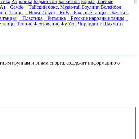
атика
Аэробика
Бадминтон
Баскетбол
Борьба, боевые
А)
Самбо
Тайский бокс, Муай-тай
Боулинг
Волейбол
порт
Танцы
House (хаус)
RnB
Бальные танцы
Бачата
 танцы)
Пластика
Ритмика
Русские народные танцы
 танцы
Теннис
Фехтование
Футбол
Чирлидинг
Шахматы
астным группам и видам спорта, содержит информацию о