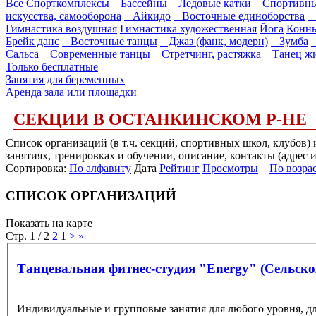
Все
Спорткомплексы
Бассейны
Ледовые катки
Спортивны
искусства, самооборона
Айкидо
Восточные единоборства
Г
Гимнастика воздушная
Гимнастика художественная
Йога
Конны
Брейк данс
Восточные танцы
Джаз (фанк, модерн)
Зумба
Сальса
Современные танцы
Стретчинг, растяжка
Танец жи
Только бесплатные
Занятия для беременных
Аренда зала или площадки
СЕКЦИИ В ОСТАНКИНСКОМ Р-НЕ
Список организаций (в т.ч. секций, спортивных школ, клубов
занятиях, тренировках и обучении, описание, контакты (адрес 
Сортировка:
По алфавиту
Дата
Рейтинг
Просмотры
По возра
СПИСОК ОРГАНИЗАЦИЙ
Показать на карте
Стр. 1 / 2
2
1
>
»
Танцевальная фитнес-студия "Energy" (Сельско
Индивидуальные и групповые занятия для любого уровня, дл