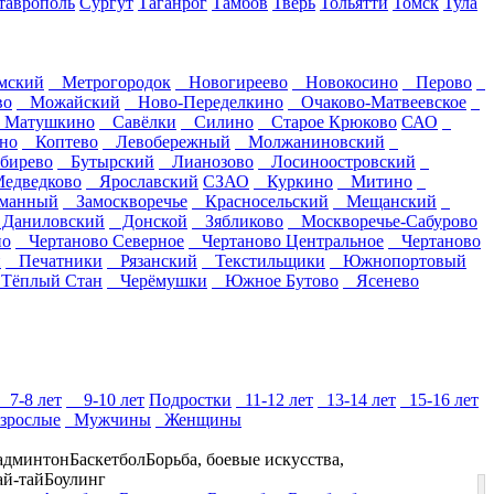
таврополь
Сургут
Таганрог
Тамбов
Тверь
Тольятти
Томск
Тула
мский
Метрогородок
Новогиреево
Новокосино
Перово
во
Можайский
Ново-Переделкино
Очаково-Матвеевское
Матушкино
Савёлки
Силино
Старое Крюково
САО
но
Коптево
Левобережный
Молжаниновский
ирево
Бутырский
Лианозово
Лосиноостровский
дведково
Ярославский
СЗАО
Куркино
Митино
манный
Замоскворечье
Красносельский
Мещанский
аниловский
Донской
Зябликово
Москворечье-Сабурово
о
Чертаново Северное
Чертаново Центральное
Чертаново
й
Печатники
Рязанский
Текстильщики
Южнопортовый
ёплый Стан
Черёмушки
Южное Бутово
Ясенево
7-8 лет
9-10 лет
Подростки
11-12 лет
13-14 лет
15-16 лет
зрослые
Мужчины
Женщины
админтон
Баскетбол
Борьба, боевые искусства,
ай-тай
Боулинг