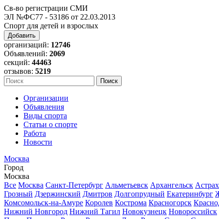
Св-во регистрации СМИ
ЭЛ №ФС77 - 53186 от 22.03.2013
Спорт для детей и взрослых
Добавить
организаций:
12746
Объявлений:
2069
секций:
44463
отзывов:
5219
Организации
Объявления
Виды спорта
Статьи о спорте
Работа
Новости
Москва
Город
Москва
Все
Москва
Санкт-Петербург
Альметьевск
Архангельск
Астрах
Грозный
Дзержинский
Дмитров
Долгопрудный
Екатеринбург
Комсомольск-на-Амуре
Королев
Кострома
Красногорск
Красно
Нижний Новгород
Нижний Тагил
Новокузнецк
Новороссийск