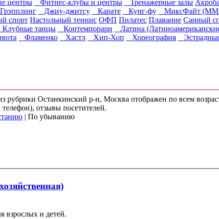
е центры
Фитнес-клубы и центры
Тренажерные залы
Акроб
рэпплинг
Джиу-джитсу
Карате
Кунг-фу
МиксФайт (ММ
й спорт
Настольный теннис
ОФП
Пилатес
Плавание
Санный с
Клубные танцы
Контемпорари
Латина (Латиноамериканские
вота
Фламенко
Хастл
Хип-Хоп
Хореография
Эстрадные
) из рубрики Останкинский р-н, Москва отображен по всем возр
и телефон), отзывы посетителей.
станию
| По убыванию
хозяйственная)
я взрослых и детей.