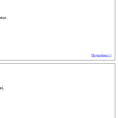
вье.
Подробнее>>
я).