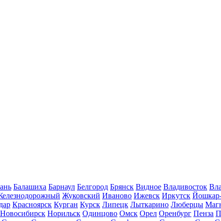
ань
Балашиха
Барнаул
Белгород
Брянск
Видное
Владивосток
Вла
Железнодорожный
Жуковский
Иваново
Ижевск
Иркутск
Йошкар
дар
Красноярск
Курган
Курск
Липецк
Лыткарино
Люберцы
Маг
Новосибирск
Норильск
Одинцово
Омск
Орел
Оренбург
Пенза
П