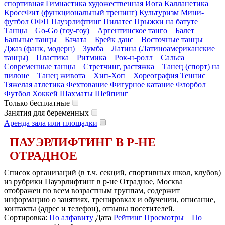
спортивная
Гимнастика художественная
Йога
Калланетика
КроссФит (функциональный тренинг)
Культуризм
Мини-
футбол
ОФП
Пауэрлифтинг
Пилатес
Прыжки на батуте
Танцы
Go-Go (гоу-гоу)
Аргентинское танго
Балет
Бальные танцы
Бачата
Брейк данс
Восточные танцы
Джаз (фанк, модерн)
Зумба
Латина (Латиноамериканские
танцы)
Пластика
Ритмика
Рок-н-ролл
Сальса
Современные танцы
Стретчинг, растяжка
Танец (спорт) на
пилоне
Танец живота
Хип-Хоп
Хореография
Теннис
Тяжелая атлетика
Фехтование
Фигурное катание
Флорбол
Футбол
Хоккей
Шахматы
Шейпинг
Только бесплатные
Занятия для беременных
Аренда зала или площадки
ПАУЭРЛИФТИНГ В Р-НЕ
ОТРАДНОЕ
Список организаций (в т.ч. секций, спортивных школ, клубов)
из рубрики Пауэрлифтинг в р-не Отрадное, Москва
отображен по всем возрастным группам, содержит
информацию о занятиях, тренировках и обучении, описание,
контакты (адрес и телефон), отзывы посетителей.
Сортировка:
По алфавиту
Дата
Рейтинг
Просмотры
По