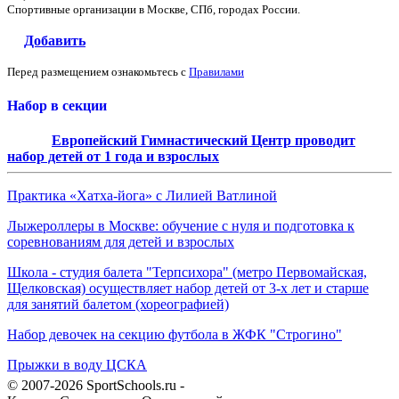
Спортивные организации в Москве, СПб, городах России.
Добавить
Перед размещением ознакомьтесь с
Правилами
Набор в секции
Европейский Гимнастический Центр проводит
набор детей от 1 года и взрослых
Практика «Хатха-йога» с Лилией Ватлиной
Лыжероллеры в Москве: обучение с нуля и подготовка к
соревнованиям для детей и взрослых
Школа - студия балета "Терпсихора" (метро Первомайская,
Щелковская) осуществляет набор детей от 3-х лет и старше
для занятий балетом (хореографией)
Набор девочек на секцию футбола в ЖФК "Строгино"
Прыжки в воду ЦСКА
© 2007-2026 SportSchools.ru -