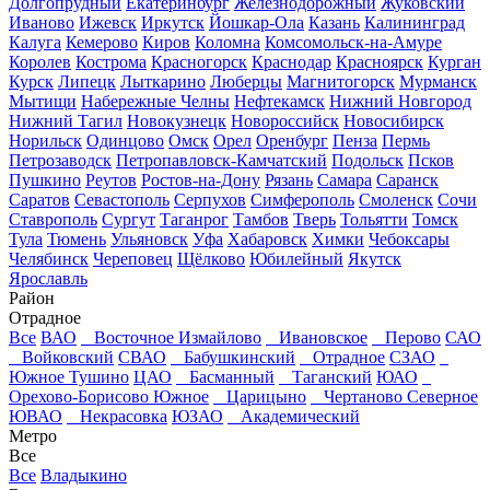
Долгопрудный
Екатеринбург
Железнодорожный
Жуковский
Иваново
Ижевск
Иркутск
Йошкар-Ола
Казань
Калининград
Калуга
Кемерово
Киров
Коломна
Комсомольск-на-Амуре
Королев
Кострома
Красногорск
Краснодар
Красноярск
Курган
Курск
Липецк
Лыткарино
Люберцы
Магнитогорск
Мурманск
Мытищи
Набережные Челны
Нефтекамск
Нижний Новгород
Нижний Тагил
Новокузнецк
Новороссийск
Новосибирск
Норильск
Одинцово
Омск
Орел
Оренбург
Пенза
Пермь
Петрозаводск
Петропавловск-Камчатский
Подольск
Псков
Пушкино
Реутов
Ростов-на-Дону
Рязань
Самара
Саранск
Саратов
Севастополь
Серпухов
Симферополь
Смоленск
Сочи
Ставрополь
Сургут
Таганрог
Тамбов
Тверь
Тольятти
Томск
Тула
Тюмень
Ульяновск
Уфа
Хабаровск
Химки
Чебоксары
Челябинск
Череповец
Щёлково
Юбилейный
Якутск
Ярославль
Район
Отрадное
Все
ВАО
Восточное Измайлово
Ивановское
Перово
САО
Войковский
СВАО
Бабушкинский
Отрадное
СЗАО
Южное Тушино
ЦАО
Басманный
Таганский
ЮАО
Орехово-Борисово Южное
Царицыно
Чертаново Северное
ЮВАО
Некрасовка
ЮЗАО
Академический
Метро
Все
Все
Владыкино