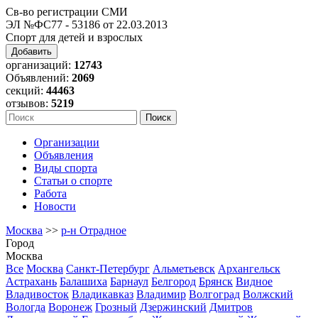
Св-во регистрации СМИ
ЭЛ №ФС77 - 53186 от 22.03.2013
Спорт для детей и взрослых
Добавить
организаций:
12743
Объявлений:
2069
секций:
44463
отзывов:
5219
Организации
Объявления
Виды спорта
Статьи о спорте
Работа
Новости
Москва
>>
р-н Отрадное
Город
Москва
Все
Москва
Санкт-Петербург
Альметьевск
Архангельск
Астрахань
Балашиха
Барнаул
Белгород
Брянск
Видное
Владивосток
Владикавказ
Владимир
Волгоград
Волжский
Вологда
Воронеж
Грозный
Дзержинский
Дмитров