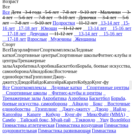
Возраст
Все
Все
Дети
3-4 года
5-6 лет
7-8 лет
9-10 лет
Мальчики
3-
4 лет
5-6 лет
7-8 лет
9-10 лет
Девочки
3-4 лет
5-6
лет
7-8 лет
9-10 лет
Подростки
11-12 лет
13-14 лет
15-
16 лет
17-18 лет
Юноши
11-12 лет
13-14 лет
15-16 лет
17-18 лет
Девушки
11-12 лет
13-14 лет
15-16 лет
17-18 лет
Взрослые
Мужчины
Женщины
Спорт
Все
Пауэрлифтинг
Спорткомплексы
Ледовые
катки
Спортивные центры
Спортивные школы
Фитнес-клубы и
центры
Тренажерные
залы
Акробатика
Аэробика
Баскетбол
Борьба, боевые искусства,
самооборона
Айкидо
Бокс
Восточные
единоборства
Грэпплинг
Джиу-
джитсу
Дзюдо
Иайдо
Капоэйра
Карате
Кобудо
Кунг-фу
Все
Спорткомплексы
Ледовые катки
Спортивные центры
Спортивные школы
Фитнес-клубы и центры
Тренажерные залы
Акробатика
Аэробика
Баскетбол
Борьба,
боевые искусства, самооборона
Айкидо
Бокс
Восточные
единоборства
Грэпплинг
Джиу-джитсу
Дзюдо
Иайдо
Капоэйра
Карате
Кобудо
Кунг-фу
МиксФайт (ММА)
Самбо
Тайский бокс, Муай-тай
Тэквондо
Ушу
Волейбол
Гимнастика атлетическая
Гимнастика воздушная
Гимнастика
оздоровительная
Гимнастика развивающая
Гимнастика