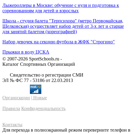
Лыжероллеры в Москве: обучение с нуля и подготовка к
соревнованиям для детей и взрослых
Школа - студия балета "Терпсихора" (метро Первомайская,
Щелковская) осуществляет набор детей от 3-х лет и старше
для занятий балетом (хореографией)
Набор девочек на секцию футбола в ЖФК "Строгино"
Прыжки в воду ЦСКА
© 2007-2026 SportSchools.ru -
Каталог Спортивных Организаций
Свидетельство о регистрации СМИ
ЭЛ № ФС 77 - 53186 от 22.03.2013
Организации
| Новые
Правила
Конфиденциальность
Контакты
Для перехода в полноэкранный режим переверните телефон в