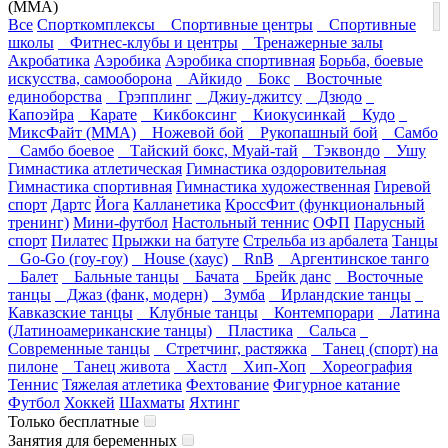
(ММА)
Все
Спорткомплексы
Спортивные центры
Спортивные
школы
Фитнес-клубы и центры
Тренажерные залы
Акробатика
Аэробика
Аэробика спортивная
Борьба, боевые
искусства, самооборона
Айкидо
Бокс
Восточные
единоборства
Грэпплинг
Джиу-джитсу
Дзюдо
Капоэйра
Карате
Кикбоксинг
Киокусинкай
Кудо
МиксФайт (ММА)
Ножевой бой
Рукопашный бой
Самбо
Самбо боевое
Тайский бокс, Муай-тай
Тэквондо
Ушу
Гимнастика атлетическая
Гимнастика оздоровительная
Гимнастика спортивная
Гимнастика художественная
Гиревой
спорт
Дартс
Йога
Калланетика
КроссФит (функциональный
тренинг)
Мини-футбол
Настольный теннис
ОФП
Парусный
спорт
Пилатес
Прыжки на батуте
Стрельба из арбалета
Танцы
Go-Go (гоу-гоу)
House (хаус)
RnB
Аргентинское танго
Балет
Бальные танцы
Бачата
Брейк данс
Восточные
танцы
Джаз (фанк, модерн)
Зумба
Ирландские танцы
Кавказские танцы
Клубные танцы
Контемпорари
Латина
(Латиноамериканские танцы)
Пластика
Сальса
Современные танцы
Стретчинг, растяжка
Танец (спорт) на
пилоне
Танец живота
Хастл
Хип-Хоп
Хореография
Теннис
Тяжелая атлетика
Фехтование
Фигурное катание
Футбол
Хоккей
Шахматы
Яхтинг
Только бесплатные
Занятия для беременных