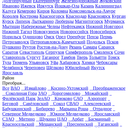
Долгопрудный
Екатеринбург
Железнодорожный
Жуковский
Иваново
Ижевск
Иркутск
Йошкар-Ола
Казань
Калининград
Калуга
Кемерово
Киров
Коломна
Комсомольск-на-Амуре
Королев
Кострома
Красногорск
Краснодар
Красноярск
Курган
Курск
Липецк
Лыткарино
Люберцы
Магнитогорск
Мурманск
Мытищи
Набережные Челны
Нефтекамск
Нижний Новгород
Нижний Тагил
Новокузнецк
Новороссийск
Новосибирск
Норильск
Одинцово
Омск
Орел
Оренбург
Пенза
Пермь
Петрозаводск
Петропавловск-Камчатский
Подольск
Псков
Пушкино
Реутов
Ростов-на-Дону
Рязань
Самара
Саранск
Саратов
Севастополь
Серпухов
Симферополь
Смоленск
Сочи
Ставрополь
Сургут
Таганрог
Тамбов
Тверь
Тольятти
Томск
Тула
Тюмень
Ульяновск
Уфа
Хабаровск
Химки
Чебоксары
Челябинск
Череповец
Щёлково
Юбилейный
Якутск
Ярославль
Район
Преображ...
Все
ВАО
Измайлово
Косино-Ухтомский
Преображенское
Соколиная Гора
ЗАО
Дорогомилово
Можайский
Филёвский Парк
ЗелАО
Крюково
САО
Аэропорт
Беговой
Савёловский
Сокол
СВАО
Алексеевский
Бабушкинский
Бибирево
Марьина Роща
Отрадное
Северное Медведково
Южное Медведково
Ярославский
СЗАО
Митино
Щукино
ЦАО
Арбат
Басманный
Красносельский
Мещанский
Пресненский
Таганский