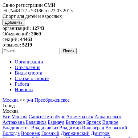
Св-во регистрации СМИ
ЭЛ №ФС77 - 53186 от 22.03.2013
Спорт для детей и взрослых
Добавить
организаций:
12743
Объявлений:
2069
секций:
44463
отзывов:
5219
Организации
Объявления
Виды спорта
Статьи о спорте
Работа
Новости
Москва
>>
р-н Преображенское
Город
Москва
Все
Москва
Санкт-Петербург
Альметьевск
Архангельск
Астрахань
Балашиха
Барнаул
Белгород
Брянск
Видное
Владивосток
Владикавказ
Владимир
Волгоград
Волжский
Вологда
Воронеж
Грозный
Дзержинский
Дмитров