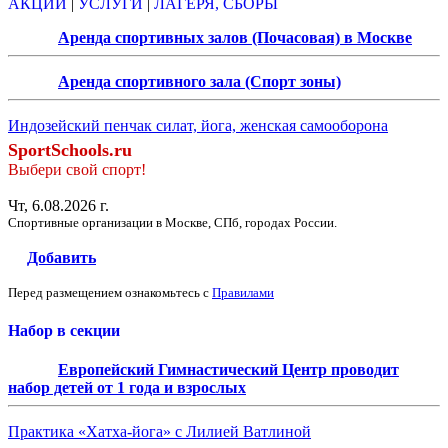
АКЦИИ
|
УСЛУГИ
|
ЛАГЕРЯ, СБОРЫ
Аренда спортивных залов (Почасовая) в Москве
Аренда спортивного зала (Спорт зоны)
Индозейский пенчак силат, йога, женская самооборона
SportSchools.ru
Выбери свой спорт!
Чт, 6.08.2026 г.
Спортивные организации в Москве, СПб, городах России.
Добавить
Перед размещением ознакомьтесь с
Правилами
Набор в секции
Европейский Гимнастический Центр проводит
набор детей от 1 года и взрослых
Практика «Хатха-йога» с Лилией Ватлиной