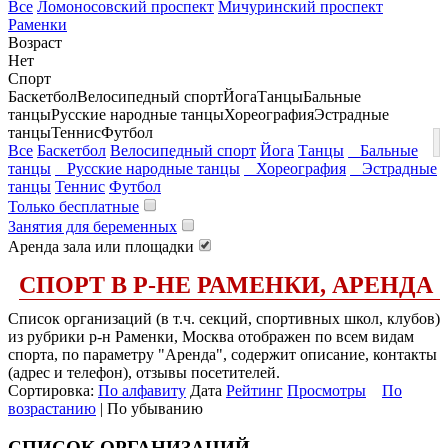
Все
Ломоносовский проспект
Мичуринский проспект
Раменки
Возраст
Нет
Спорт
Баскетбол
Велосипедный спорт
Йога
Танцы
Бальные
танцы
Русские народные танцы
Хореография
Эстрадные
танцы
Теннис
Футбол
Все
Баскетбол
Велосипедный спорт
Йога
Танцы
Бальные
танцы
Русские народные танцы
Хореография
Эстрадные
танцы
Теннис
Футбол
Только бесплатные
Занятия для беременных
Аренда зала или площадки
СПОРТ В Р-НЕ РАМЕНКИ, АРЕНДА
Список организаций (в т.ч. секций, спортивных школ, клубов)
из рубрики р-н Раменки, Москва отображен по всем видам
спорта, по параметру "Аренда", содержит описание, контакты
(адрес и телефон), отзывы посетителей.
Сортировка:
По алфавиту
Дата
Рейтинг
Просмотры
По
возрастанию
| По убыванию
СПИСОК ОРГАНИЗАЦИЙ