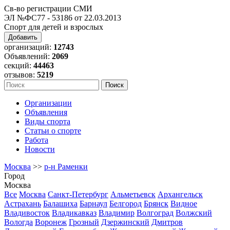
Св-во регистрации СМИ
ЭЛ №ФС77 - 53186 от 22.03.2013
Спорт для детей и взрослых
Добавить
организаций:
12743
Объявлений:
2069
секций:
44463
отзывов:
5219
Организации
Объявления
Виды спорта
Статьи о спорте
Работа
Новости
Москва
>>
р-н Раменки
Город
Москва
Все
Москва
Санкт-Петербург
Альметьевск
Архангельск
Астрахань
Балашиха
Барнаул
Белгород
Брянск
Видное
Владивосток
Владикавказ
Владимир
Волгоград
Волжский
Вологда
Воронеж
Грозный
Дзержинский
Дмитров