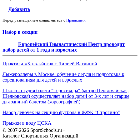
Добавить
Перед размещением ознакомьтесь с
Правилами
Набор в секции
Европейский Гимнастический Центр проводит
набор детей от 1 года и взрослых
Практика «Хатха-йога» с Лилией Ватлиной
Лыжероллеры в Москве: обучение с нуля и подготовка к
соревнованиям для детей и взрослых
Школа - студия балета "Терпсихора" (метро Первомайская,
Щелковская) осуществляет набор детей от 3-х лет и старше
для занятий балетом (хореографией)
Набор девочек на секцию футбола в ЖФК "Строгино"
Прыжки в воду ЦСКА
© 2007-2026 SportSchools.ru -
Каталог Спортивных Организаций