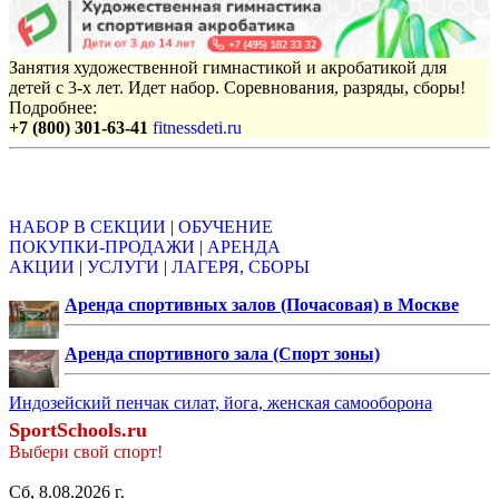
Занятия художественной гимнастикой и акробатикой для
детей с 3-х лет. Идет набор. Соревнования, разряды, сборы!
Подробнее:
+7 (800) 301-63-41
fitnessdeti.ru
Объявления
НАБОР В СЕКЦИИ
|
ОБУЧЕНИЕ
ПОКУПКИ-ПРОДАЖИ
|
АРЕНДА
АКЦИИ
|
УСЛУГИ
|
ЛАГЕРЯ, СБОРЫ
Аренда спортивных залов (Почасовая) в Москве
Аренда спортивного зала (Спорт зоны)
Индозейский пенчак силат, йога, женская самооборона
SportSchools.ru
Выбери свой спорт!
Сб, 8.08.2026 г.