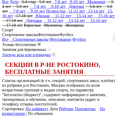
Все
Дети
3-4 года
5-6 лет
7-8 лет
9-10 лет
Мальчики
3-
4 лет
5-6 лет
7-8 лет
9-10 лет
Девочки
3-4 лет
5-6
лет
7-8 лет
9-10 лет
Подростки
11-12 лет
13-14 лет
15-
16 лет
17-18 лет
Юноши
11-12 лет
13-14 лет
15-16 лет
17-18 лет
Девушки
11-12 лет
13-14 лет
15-16 лет
17-18 лет
Взрослые
Мужчины
Женщины
Спорт
Спортивные школы
Фехтование
Футбол
Все
Спортивные школы
Фехтование
Футбол
Только бесплатные
Занятия для беременных
Аренда зала или площадки
СЕКЦИИ В Р-НЕ РОСТОКИНО,
БЕСПЛАТНЫЕ ЗАНЯТИЯ
Список организаций (в т.ч. секций, спортивных школ, клубов)
из рубрики р-н Ростокино, Москва отображен по всем
возрастным группам и видам спорта, по параметру
"Бесплатно (бюджет)", содержит информацию о занятиях,
тренировках и обучении, описание, контакты (адрес и
телефон), отзывы посетителей.
Сортировка:
По алфавиту
Дата
Рейтинг
Просмотры
По
возрастанию
| По убыванию