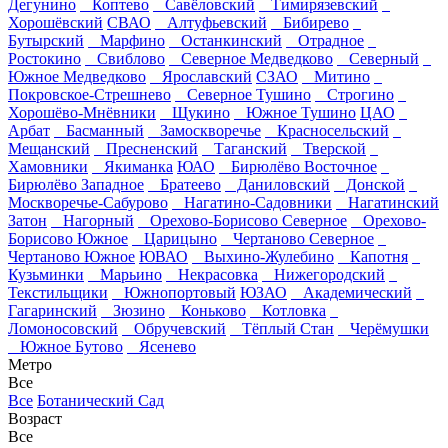
Дегунино
Коптево
Савёловский
Тимирязевский
Хорошёвский
СВАО
Алтуфьевский
Бибирево
Бутырский
Марфино
Останкинский
Отрадное
Ростокино
Свиблово
Северное Медведково
Северный
Южное Медведково
Ярославский
СЗАО
Митино
Покровское-Стрешнево
Северное Тушино
Строгино
Хорошёво-Мнёвники
Щукино
Южное Тушино
ЦАО
Арбат
Басманный
Замоскворечье
Красносельский
Мещанский
Пресненский
Таганский
Тверской
Хамовники
Якиманка
ЮАО
Бирюлёво Восточное
Бирюлёво Западное
Братеево
Даниловский
Донской
Москворечье-Сабурово
Нагатино-Садовники
Нагатинский
Затон
Нагорный
Орехово-Борисово Северное
Орехово-
Борисово Южное
Царицыно
Чертаново Северное
Чертаново Южное
ЮВАО
Выхино-Жулебино
Капотня
Кузьминки
Марьино
Некрасовка
Нижегородский
Текстильщики
Южнопортовый
ЮЗАО
Академический
Гагаринский
Зюзино
Коньково
Котловка
Ломоносовский
Обручевский
Тёплый Стан
Черёмушки
Южное Бутово
Ясенево
Метро
Все
Все
Ботанический Сад
Возраст
Все