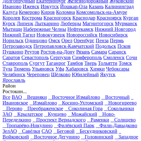
Долгопрудный
Екатеринбург
Железнодорожный
Жуковский
Иваново
Ижевск
Иркутск
Йошкар-Ола
Казань
Калининград
Калуга
Кемерово
Киров
Коломна
Комсомольск-на-Амуре
Королев
Кострома
Красногорск
Краснодар
Красноярск
Курган
Курск
Липецк
Лыткарино
Люберцы
Магнитогорск
Мурманск
Мытищи
Набережные Челны
Нефтекамск
Нижний Новгород
Нижний Тагил
Новокузнецк
Новороссийск
Новосибирск
Норильск
Одинцово
Омск
Орел
Оренбург
Пенза
Пермь
Петрозаводск
Петропавловск-Камчатский
Подольск
Псков
Пушкино
Реутов
Ростов-на-Дону
Рязань
Самара
Саранск
Саратов
Севастополь
Серпухов
Симферополь
Смоленск
Сочи
Ставрополь
Сургут
Таганрог
Тамбов
Тверь
Тольятти
Томск
Тула
Тюмень
Ульяновск
Уфа
Хабаровск
Химки
Чебоксары
Челябинск
Череповец
Щёлково
Юбилейный
Якутск
Ярославль
Район
Ростокин...
Все
ВАО
Вешняки
Восточное Измайлово
Восточный
Ивановское
Измайлово
Косино-Ухтомский
Новогиреево
Перово
Преображенское
Соколиная Гора
Сокольники
ЗАО
Крылатское
Кунцево
Можайский
Ново-
Переделкино
Проспект Вернадского
Раменки
Солнцево
Тропарёво-Никулино
Филёвский Парк
Фили-Давыдково
ЗелАО
Савёлки
САО
Беговой
Бескудниковский
Войковский
Восточное Дегунино
Головинский
Западное