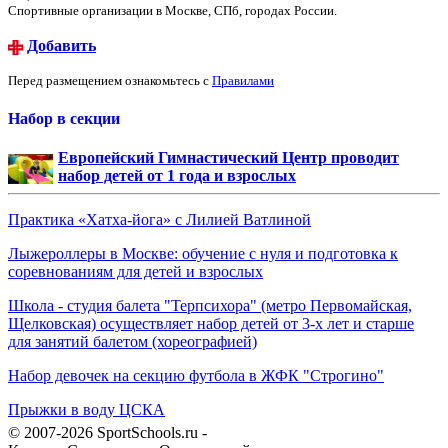
Спортивные организации в Москве, СПб, городах России.
Добавить
Перед размещением ознакомьтесь с
Правилами
Набор в секции
Европейский Гимнастический Центр проводит
набор детей от 1 года и взрослых
Практика «Хатха-йога» с Лилией Ватлиной
Лыжероллеры в Москве: обучение с нуля и подготовка к
соревнованиям для детей и взрослых
Школа - студия балета "Терпсихора" (метро Первомайская,
Щелковская) осуществляет набор детей от 3-х лет и старше
для занятий балетом (хореографией)
Набор девочек на секцию футбола в ЖФК "Строгино"
Прыжки в воду ЦСКА
© 2007-2026 SportSchools.ru -