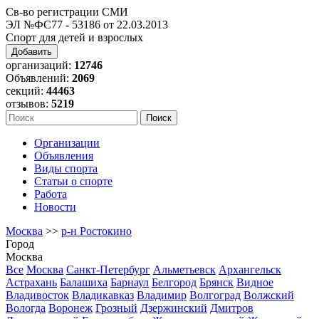
Св-во регистрации СМИ
ЭЛ №ФС77 - 53186 от 22.03.2013
Спорт для детей и взрослых
Добавить
организаций:
12746
Объявлений:
2069
секций:
44463
отзывов:
5219
Организации
Объявления
Виды спорта
Статьи о спорте
Работа
Новости
Москва
>>
р-н Ростокино
Город
Москва
Все
Москва
Санкт-Петербург
Альметьевск
Архангельск
Астрахань
Балашиха
Барнаул
Белгород
Брянск
Видное
Владивосток
Владикавказ
Владимир
Волгоград
Волжский
Вологда
Воронеж
Грозный
Дзержинский
Дмитров