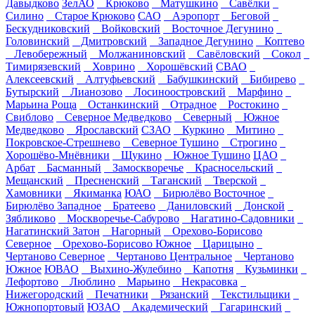
Давыдково
ЗелАО
Крюково
Матушкино
Савёлки
Силино
Старое Крюково
САО
Аэропорт
Беговой
Бескудниковский
Войковский
Восточное Дегунино
Головинский
Дмитровский
Западное Дегунино
Коптево
Левобережный
Молжаниновский
Савёловский
Сокол
Тимирязевский
Ховрино
Хорошёвский
СВАО
Алексеевский
Алтуфьевский
Бабушкинский
Бибирево
Бутырский
Лианозово
Лосиноостровский
Марфино
Марьина Роща
Останкинский
Отрадное
Ростокино
Свиблово
Северное Медведково
Северный
Южное
Медведково
Ярославский
СЗАО
Куркино
Митино
Покровское-Стрешнево
Северное Тушино
Строгино
Хорошёво-Мнёвники
Щукино
Южное Тушино
ЦАО
Арбат
Басманный
Замоскворечье
Красносельский
Мещанский
Пресненский
Таганский
Тверской
Хамовники
Якиманка
ЮАО
Бирюлёво Восточное
Бирюлёво Западное
Братеево
Даниловский
Донской
Зябликово
Москворечье-Сабурово
Нагатино-Садовники
Нагатинский Затон
Нагорный
Орехово-Борисово
Северное
Орехово-Борисово Южное
Царицыно
Чертаново Северное
Чертаново Центральное
Чертаново
Южное
ЮВАО
Выхино-Жулебино
Капотня
Кузьминки
Лефортово
Люблино
Марьино
Некрасовка
Нижегородский
Печатники
Рязанский
Текстильщики
Южнопортовый
ЮЗАО
Академический
Гагаринский