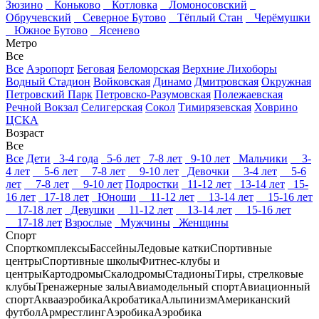
Зюзино
Коньково
Котловка
Ломоносовский
Обручевский
Северное Бутово
Тёплый Стан
Черёмушки
Южное Бутово
Ясенево
Метро
Все
Все
Аэропорт
Беговая
Беломорская
Верхние Лихоборы
Водный Стадион
Войковская
Динамо
Дмитровская
Окружная
Петровский Парк
Петровско-Разумовская
Полежаевская
Речной Вокзал
Селигерская
Сокол
Тимирязевская
Ховрино
ЦСКА
Возраст
Все
Все
Дети
3-4 года
5-6 лет
7-8 лет
9-10 лет
Мальчики
3-
4 лет
5-6 лет
7-8 лет
9-10 лет
Девочки
3-4 лет
5-6
лет
7-8 лет
9-10 лет
Подростки
11-12 лет
13-14 лет
15-
16 лет
17-18 лет
Юноши
11-12 лет
13-14 лет
15-16 лет
17-18 лет
Девушки
11-12 лет
13-14 лет
15-16 лет
17-18 лет
Взрослые
Мужчины
Женщины
Спорт
Спорткомплексы
Бассейны
Ледовые катки
Спортивные
центры
Спортивные школы
Фитнес-клубы и
центры
Картодромы
Скалодромы
Стадионы
Тиры, стрелковые
клубы
Тренажерные залы
Авиамодельный спорт
Авиационный
спорт
Аквааэробика
Акробатика
Альпинизм
Американский
футбол
Армрестлинг
Аэробика
Аэробика