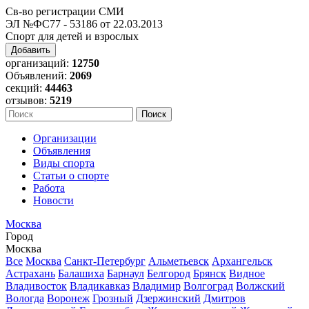
Св-во регистрации СМИ
ЭЛ №ФС77 - 53186 от 22.03.2013
Спорт для детей и взрослых
Добавить
организаций:
12750
Объявлений:
2069
секций:
44463
отзывов:
5219
Организации
Объявления
Виды спорта
Статьи о спорте
Работа
Новости
Москва
Город
Москва
Все
Москва
Санкт-Петербург
Альметьевск
Архангельск
Астрахань
Балашиха
Барнаул
Белгород
Брянск
Видное
Владивосток
Владикавказ
Владимир
Волгоград
Волжский
Вологда
Воронеж
Грозный
Дзержинский
Дмитров