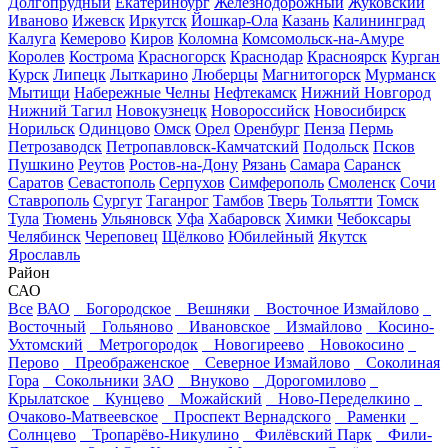
Долгопрудный
Екатеринбург
Железнодорожный
Жуковский
Иваново
Ижевск
Иркутск
Йошкар-Ола
Казань
Калининград
Калуга
Кемерово
Киров
Коломна
Комсомольск-на-Амуре
Королев
Кострома
Красногорск
Краснодар
Красноярск
Курган
Курск
Липецк
Лыткарино
Люберцы
Магнитогорск
Мурманск
Мытищи
Набережные Челны
Нефтекамск
Нижний Новгород
Нижний Тагил
Новокузнецк
Новороссийск
Новосибирск
Норильск
Одинцово
Омск
Орел
Оренбург
Пенза
Пермь
Петрозаводск
Петропавловск-Камчатский
Подольск
Псков
Пушкино
Реутов
Ростов-на-Дону
Рязань
Самара
Саранск
Саратов
Севастополь
Серпухов
Симферополь
Смоленск
Сочи
Ставрополь
Сургут
Таганрог
Тамбов
Тверь
Тольятти
Томск
Тула
Тюмень
Ульяновск
Уфа
Хабаровск
Химки
Чебоксары
Челябинск
Череповец
Щёлково
Юбилейный
Якутск
Ярославль
Район
САО
Все
ВАО
Богородское
Вешняки
Восточное Измайлово
Восточный
Гольяново
Ивановское
Измайлово
Косино-
Ухтомский
Метрогородок
Новогиреево
Новокосино
Перово
Преображенское
Северное Измайлово
Соколиная
Гора
Сокольники
ЗАО
Внуково
Дорогомилово
Крылатское
Кунцево
Можайский
Ново-Переделкино
Очаково-Матвеевское
Проспект Вернадского
Раменки
Солнцево
Тропарёво-Никулино
Филёвский Парк
Фили-