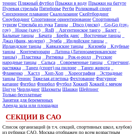
теннис
Пляжный футбол
Прыжки в воду
Прыжки на батуте
Пулевая стрельба
Пятиборье
Регби
Роликовый спорт
Синхронное плавание
Скалолазание
Скейтбординг
Сноубординг
Спортивное ориентирование
Спортивный
туризм
Стрельба из лука
Танцы
Disco (диско)
Go-Go (гоу-
гоу)
House (хаус)
RnB
Аргентинское танго
Балет
Бальные танцы
Бачата
Брейк данс
Восточные танцы
Джаз (фанк, модерн)
Зумба
Индийские танцы
Ирландские танцы
Кавказские танцы
Кизомба
Клубные
танцы
Контемпорари
Латина (Латиноамериканские
танцы)
Пластика
Ритмика
Рок-н-ролл
Русские
народные танцы
Сальса
Современные танцы
Стретчинг,
растяжка
Танец (спорт) на пилоне
Танец живота
Фламенко
Хастл
Хип-Хоп
Хореография
Эстрадные
танцы
Теннис
Тяжелая атлетика
Фехтование
Фигурное
катание
Фитбол
Флорбол
Футбол
Хоккей
Хоккей с мячом
Цигун
Чирлидинг
Шахматы
Шашки
Шейпинг
Только бесплатные
Занятия для беременных
Аренда зала или площадки
СЕКЦИИ В САО
Список организаций (в т.ч. секций, спортивных школ, клубов)
из рубрики САО, Москва отображен по всем возрастным