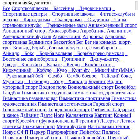
спортивная
Бадминтон
Все
Спорткомплексы
Бассейны
Ледовые катки
Спортивные центры
Спортивные школы
Фитнес-клубы и
центры
Картодромы
Скалодромы
Стадионы
Тиры,
стрелковые клубы
Тренажерные залы
Авиамодельный спорт
Авиационный спорт
Аквааэробика
Акробатика
Альпинизм
Американский футбол
Армрестлинг
Аэробика
Аэробика
спортивная
Бадминтон
Баскетбол
Бег
Бег на коньках, шорт-
трек
Бильярд
Борьба, боевые искусства, самооборона
Айкидо
Бокс
Борьба вольная
Борьба греко-римская
Восточные единоборства
Грэпплинг
Джиу-джитсу
Дзюдо
Капоэйра
Карате
Кендо
Кикбоксинг
Киокусинкай
Кобудо
Кудо
Кунг-фу
МиксФайт (ММА)
Рукопашный бой
Самбо
Самбо боевое
Тайский бокс,
Муай-тай
Тэквондо
Ушу
Хапкидо
Боулинг
Водно-
моторный спорт
Водное поло
Воднолыжный спорт
Волейбол
Гандбол
Гимнастика воздушная
Гимнастика оздоровительная
Гимнастика развивающая
Гимнастика спортивная
Гимнастика
художественная
Гимнастика эстетическая
Гиревой спорт
Горнолыжный спорт
Городошный спорт
Гребля на байдарках
и каноэ
Дайвинг
Дартс
Йога
Калланетика
Картинг
Конный
спорт
КроссФит (функциональный тренинг)
Лазертаг
Легкая
атлетика
Лыжный спорт
Мини-футбол
Настольный теннис
Новус
ОФП
Паркур
Пауэрлифтинг
Пейнтбол
Пилатес
Плавание
Планерный спорт
Пляжный волейбол
Пляжный