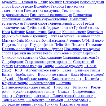
Муай-тай
Тэквондо
Ушу
Боулинг
Вейкборд
Велосипедный
спорт
Водное поло
Волейбол
Гандбол
Гимнастика
атлетическая
Гимнастика воздушная
Гимнастика
оздоровительная
Гимнастика развивающая
Гимнастика
спортивная
Гимнастика художественная
Гимнастика
эстетическая
Гиревой спорт
Горнолыжный спорт
Гребля
академическая
Гребля на байдарках и каноэ
Гребной слалом
Йога
Кайтинг
Калланетика
Картинг
Конный спорт
КроссФит
(функциональный тренинг)
Легкая атлетика
Лыжный спорт
Маунтинбайк
Мини-футбол
Настольный теннис
ОФП
Паркур
Парусный спорт
Пауэрлифтинг
Пейнтбол
Пилатес
Плавание
Пляжный волейбол
Пляжный футбол
Пожарно-прикладной
спорт
Прыжки на батуте
Регби
Роликовый спорт
Серфинг
Синхронное плавание
Скалолазание
Скандинавская ходьба
Сноубординг
Спортивное ориентирование
Спортивный
туризм
Стрельба из лука
Танцы
Go-Go (гоу-гоу)
House
(хаус)
RnB
Аргентинское танго
Балет
Бальные танцы
Бачата
Брейк данс
Восточные танцы
Джаз (фанк, модерн)
Зумба
Индийские танцы
Кавказские танцы
Кизомба
Клубные танцы
Контемпорари
Латина
(Латиноамериканские танцы)
Пластика
Ритмика
Рок-н-
ролл
Русские народные танцы
Сальса
Современные
танцы
Стретчинг, растяжка
Танец (спорт) на пилоне
Танец живота
Фламенко
Хип-Хоп
Хореография
Эстрадные танцы
Теннис
Трикинг
Тяжелая атлетика