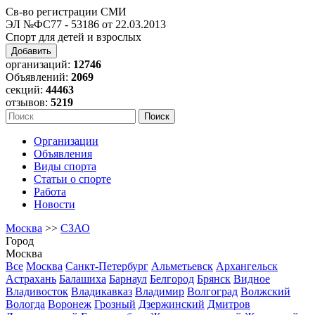
Св-во регистрации СМИ
ЭЛ №ФС77 - 53186 от 22.03.2013
Спорт для детей и взрослых
Добавить
организаций:
12746
Объявлений:
2069
секций:
44463
отзывов:
5219
Организации
Объявления
Виды спорта
Статьи о спорте
Работа
Новости
Москва
>>
СЗАО
Город
Москва
Все
Москва
Санкт-Петербург
Альметьевск
Архангельск
Астрахань
Балашиха
Барнаул
Белгород
Брянск
Видное
Владивосток
Владикавказ
Владимир
Волгоград
Волжский
Вологда
Воронеж
Грозный
Дзержинский
Дмитров