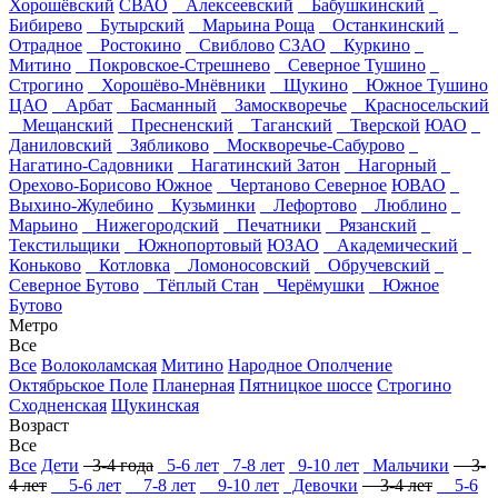
Хорошёвский
СВАО
Алексеевский
Бабушкинский
Бибирево
Бутырский
Марьина Роща
Останкинский
Отрадное
Ростокино
Свиблово
СЗАО
Куркино
Митино
Покровское-Стрешнево
Северное Тушино
Строгино
Хорошёво-Мнёвники
Щукино
Южное Тушино
ЦАО
Арбат
Басманный
Замоскворечье
Красносельский
Мещанский
Пресненский
Таганский
Тверской
ЮАО
Даниловский
Зябликово
Москворечье-Сабурово
Нагатино-Садовники
Нагатинский Затон
Нагорный
Орехово-Борисово Южное
Чертаново Северное
ЮВАО
Выхино-Жулебино
Кузьминки
Лефортово
Люблино
Марьино
Нижегородский
Печатники
Рязанский
Текстильщики
Южнопортовый
ЮЗАО
Академический
Коньково
Котловка
Ломоносовский
Обручевский
Северное Бутово
Тёплый Стан
Черёмушки
Южное
Бутово
Метро
Все
Все
Волоколамская
Митино
Народное Ополчение
Октябрьское Поле
Планерная
Пятницкое шоссе
Строгино
Сходненская
Щукинская
Возраст
Все
Все
Дети
3-4 года
5-6 лет
7-8 лет
9-10 лет
Мальчики
3-
4 лет
5-6 лет
7-8 лет
9-10 лет
Девочки
3-4 лет
5-6