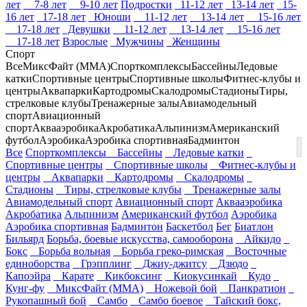
лет
7-8 лет
9-10 лет
Подростки
11-12 лет
13-14 лет
15-
16 лет
17-18 лет
Юноши
11-12 лет
13-14 лет
15-16 лет
17-18 лет
Девушки
11-12 лет
13-14 лет
15-16 лет
17-18 лет
Взрослые
Мужчины
Женщины
Спорт
Все
МиксФайт (ММА)
Спорткомплексы
Бассейны
Ледовые
катки
Спортивные центры
Спортивные школы
Фитнес-клубы и
центры
Аквапарки
Картодромы
Скалодромы
Стадионы
Тиры,
стрелковые клубы
Тренажерные залы
Авиамодельный
спорт
Авиационный
спорт
Аквааэробика
Акробатика
Альпинизм
Американский
футбол
Аэробика
Аэробика спортивная
Бадминтон
Все
Спорткомплексы
Бассейны
Ледовые катки
Спортивные центры
Спортивные школы
Фитнес-клубы и
центры
Аквапарки
Картодромы
Скалодромы
Стадионы
Тиры, стрелковые клубы
Тренажерные залы
Авиамодельный спорт
Авиационный спорт
Аквааэробика
Акробатика
Альпинизм
Американский футбол
Аэробика
Аэробика спортивная
Бадминтон
Баскетбол
Бег
Биатлон
Бильярд
Борьба, боевые искусства, самооборона
Айкидо
Бокс
Борьба вольная
Борьба греко-римская
Восточные
единоборства
Грэпплинг
Джиу-джитсу
Дзюдо
Капоэйра
Карате
Кикбоксинг
Киокусинкай
Кудо
Кунг-фу
МиксФайт (ММА)
Ножевой бой
Панкратион
Рукопашный бой
Самбо
Самбо боевое
Тайский бокс,