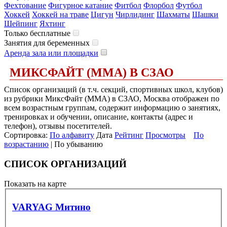
Фехтование
Фигурное катание
Фитбол
Флорбол
Футбол
Хоккей
Хоккей на траве
Цигун
Чирлидинг
Шахматы
Шашки
Шейпинг
Яхтинг
Только бесплатные
Занятия для беременных
Аренда зала или площадки
МИКСФАЙТ (ММА) В СЗАО
Список организаций (в т.ч. секций, спортивных школ, клубов)
из рубрики МиксФайт (ММА) в СЗАО, Москва отображен по
всем возрастным группам, содержит информацию о занятиях,
тренировках и обучении, описание, контакты (адрес и
телефон), отзывы посетителей.
Сортировка:
По алфавиту
Дата
Рейтинг
Просмотры
По
возрастанию
| По убыванию
СПИСОК ОРГАНИЗАЦИЙ
Показать на карте
VARYAG Митино