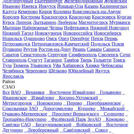
Долгопрудный
Екатеринбург
Железнодорожный
Жуковский
Иваново
Ижевск
Иркутск
Йошкар-Ола
Казань
Калининград
Калуга
Кемерово
Киров
Коломна
Комсомольск-на-Амуре
Королев
Кострома
Красногорск
Краснодар
Красноярск
Курган
Курск
Липецк
Лыткарино
Люберцы
Магнитогорск
Мурманск
Мытищи
Набережные Челны
Нефтекамск
Нижний Новгород
Нижний Тагил
Новокузнецк
Новороссийск
Новосибирск
Норильск
Одинцово
Омск
Орел
Оренбург
Пенза
Пермь
Петрозаводск
Петропавловск-Камчатский
Подольск
Псков
Пушкино
Реутов
Ростов-на-Дону
Рязань
Самара
Саранск
Саратов
Севастополь
Серпухов
Симферополь
Смоленск
Сочи
Ставрополь
Сургут
Таганрог
Тамбов
Тверь
Тольятти
Томск
Тула
Тюмень
Ульяновск
Уфа
Хабаровск
Химки
Чебоксары
Челябинск
Череповец
Щёлково
Юбилейный
Якутск
Ярославль
Район
СЗАО
Все
ВАО
Вешняки
Восточное Измайлово
Гольяново
Ивановское
Измайлово
Косино-Ухтомский
Метрогородок
Новокосино
Перово
Преображенское
Сокольники
ЗАО
Дорогомилово
Кунцево
Можайский
Очаково-Матвеевское
Проспект Вернадского
Солнцево
Тропарёво-Никулино
Филёвский Парк
ЗелАО
Крюково
Савёлки
САО
Бескудниковский
Войковский
Восточное
Дегунино
Левобережный
Савёловский
Сокол