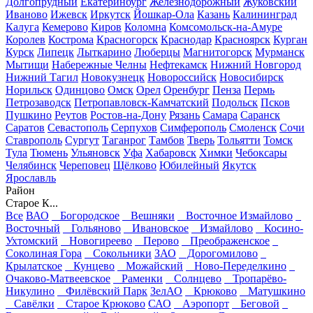
Долгопрудный
Екатеринбург
Железнодорожный
Жуковский
Иваново
Ижевск
Иркутск
Йошкар-Ола
Казань
Калининград
Калуга
Кемерово
Киров
Коломна
Комсомольск-на-Амуре
Королев
Кострома
Красногорск
Краснодар
Красноярск
Курган
Курск
Липецк
Лыткарино
Люберцы
Магнитогорск
Мурманск
Мытищи
Набережные Челны
Нефтекамск
Нижний Новгород
Нижний Тагил
Новокузнецк
Новороссийск
Новосибирск
Норильск
Одинцово
Омск
Орел
Оренбург
Пенза
Пермь
Петрозаводск
Петропавловск-Камчатский
Подольск
Псков
Пушкино
Реутов
Ростов-на-Дону
Рязань
Самара
Саранск
Саратов
Севастополь
Серпухов
Симферополь
Смоленск
Сочи
Ставрополь
Сургут
Таганрог
Тамбов
Тверь
Тольятти
Томск
Тула
Тюмень
Ульяновск
Уфа
Хабаровск
Химки
Чебоксары
Челябинск
Череповец
Щёлково
Юбилейный
Якутск
Ярославль
Район
Старое К...
Все
ВАО
Богородское
Вешняки
Восточное Измайлово
Восточный
Гольяново
Ивановское
Измайлово
Косино-
Ухтомский
Новогиреево
Перово
Преображенское
Соколиная Гора
Сокольники
ЗАО
Дорогомилово
Крылатское
Кунцево
Можайский
Ново-Переделкино
Очаково-Матвеевское
Раменки
Солнцево
Тропарёво-
Никулино
Филёвский Парк
ЗелАО
Крюково
Матушкино
Савёлки
Старое Крюково
САО
Аэропорт
Беговой