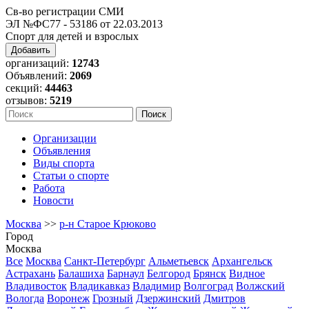
Св-во регистрации СМИ
ЭЛ №ФС77 - 53186 от 22.03.2013
Спорт для детей и взрослых
Добавить
организаций:
12743
Объявлений:
2069
секций:
44463
отзывов:
5219
Организации
Объявления
Виды спорта
Статьи о спорте
Работа
Новости
Москва
>>
р-н Старое Крюково
Город
Москва
Все
Москва
Санкт-Петербург
Альметьевск
Архангельск
Астрахань
Балашиха
Барнаул
Белгород
Брянск
Видное
Владивосток
Владикавказ
Владимир
Волгоград
Волжский
Вологда
Воронеж
Грозный
Дзержинский
Дмитров