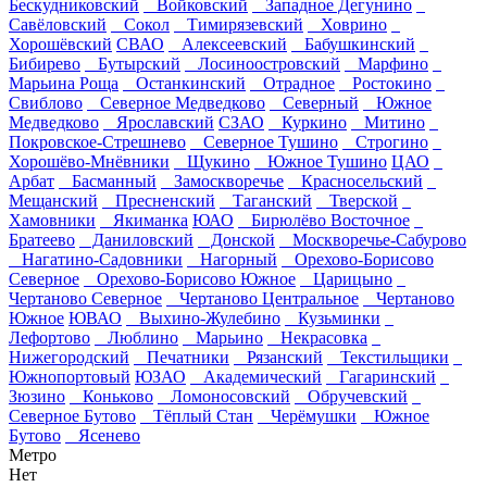
Бескудниковский
Войковский
Западное Дегунино
Савёловский
Сокол
Тимирязевский
Ховрино
Хорошёвский
СВАО
Алексеевский
Бабушкинский
Бибирево
Бутырский
Лосиноостровский
Марфино
Марьина Роща
Останкинский
Отрадное
Ростокино
Свиблово
Северное Медведково
Северный
Южное
Медведково
Ярославский
СЗАО
Куркино
Митино
Покровское-Стрешнево
Северное Тушино
Строгино
Хорошёво-Мнёвники
Щукино
Южное Тушино
ЦАО
Арбат
Басманный
Замоскворечье
Красносельский
Мещанский
Пресненский
Таганский
Тверской
Хамовники
Якиманка
ЮАО
Бирюлёво Восточное
Братеево
Даниловский
Донской
Москворечье-Сабурово
Нагатино-Садовники
Нагорный
Орехово-Борисово
Северное
Орехово-Борисово Южное
Царицыно
Чертаново Северное
Чертаново Центральное
Чертаново
Южное
ЮВАО
Выхино-Жулебино
Кузьминки
Лефортово
Люблино
Марьино
Некрасовка
Нижегородский
Печатники
Рязанский
Текстильщики
Южнопортовый
ЮЗАО
Академический
Гагаринский
Зюзино
Коньково
Ломоносовский
Обручевский
Северное Бутово
Тёплый Стан
Черёмушки
Южное
Бутово
Ясенево
Метро
Нет