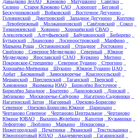
Давыдково
ЗелАО
Крюково
Матушкино
Савёлки
Силино
Старое Крюково
САО
Аэропорт
Беговой
Бескудниковский
Войковский
Восточное Дегунино
Головинский
Дмитровский
Западное Дегунино
Коптево
Левобережный
Молжаниновский
Савёловский
Сокол
Тимирязевский
Ховрино
Хорошёвский
СВАО
Алексеевский
Алтуфьевский
Бабушкинский
Бибирево
Бутырский
Лианозово
Лосиноостровский
Марфино
Марьина Роща
Останкинский
Отрадное
Ростокино
Свиблово
Северное Медведково
Северный
Южное
Медведково
Ярославский
СЗАО
Куркино
Митино
Покровское-Стрешнево
Северное Тушино
Строгино
Хорошёво-Мнёвники
Щукино
Южное Тушино
ЦАО
Арбат
Басманный
Замоскворечье
Красносельский
Мещанский
Пресненский
Таганский
Тверской
Хамовники
Якиманка
ЮАО
Бирюлёво Восточное
Бирюлёво Западное
Братеево
Даниловский
Донской
Зябликово
Москворечье-Сабурово
Нагатино-Садовники
Нагатинский Затон
Нагорный
Орехово-Борисово
Северное
Орехово-Борисово Южное
Царицыно
Чертаново Северное
Чертаново Центральное
Чертаново
Южное
ЮВАО
Выхино-Жулебино
Капотня
Кузьминки
Лефортово
Люблино
Марьино
Некрасовка
Нижегородский
Печатники
Рязанский
Текстильщики
Южнопортовый
ЮЗАО
Академический
Гагаринский