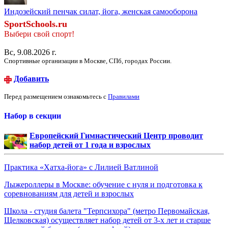
Индозейский пенчак силат, йога, женская самооборона
SportSchools.ru
Выбери свой спорт!
Вс, 9.08.2026 г.
Спортивные организации в Москве, СПб, городах России.
Добавить
Перед размещением ознакомьтесь с
Правилами
Набор в секции
Европейский Гимнастический Центр проводит
набор детей от 1 года и взрослых
Практика «Хатха-йога» с Лилией Ватлиной
Лыжероллеры в Москве: обучение с нуля и подготовка к
соревнованиям для детей и взрослых
Школа - студия балета "Терпсихора" (метро Первомайская,
Щелковская) осуществляет набор детей от 3-х лет и старше