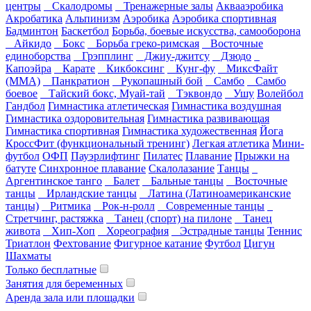
центры
Скалодромы
Тренажерные залы
Аквааэробика
Акробатика
Альпинизм
Аэробика
Аэробика спортивная
Бадминтон
Баскетбол
Борьба, боевые искусства, самооборона
Айкидо
Бокс
Борьба греко-римская
Восточные
единоборства
Грэпплинг
Джиу-джитсу
Дзюдо
Капоэйра
Карате
Кикбоксинг
Кунг-фу
МиксФайт
(ММА)
Панкратион
Рукопашный бой
Самбо
Самбо
боевое
Тайский бокс, Муай-тай
Тэквондо
Ушу
Волейбол
Гандбол
Гимнастика атлетическая
Гимнастика воздушная
Гимнастика оздоровительная
Гимнастика развивающая
Гимнастика спортивная
Гимнастика художественная
Йога
КроссФит (функциональный тренинг)
Легкая атлетика
Мини-
футбол
ОФП
Пауэрлифтинг
Пилатес
Плавание
Прыжки на
батуте
Синхронное плавание
Скалолазание
Танцы
Аргентинское танго
Балет
Бальные танцы
Восточные
танцы
Ирландские танцы
Латина (Латиноамериканские
танцы)
Ритмика
Рок-н-ролл
Современные танцы
Стретчинг, растяжка
Танец (спорт) на пилоне
Танец
живота
Хип-Хоп
Хореография
Эстрадные танцы
Теннис
Триатлон
Фехтование
Фигурное катание
Футбол
Цигун
Шахматы
Только бесплатные
Занятия для беременных
Аренда зала или площадки