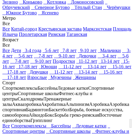
Зюзино
Коньково
Котловка
Ломоносовский
Обручевский
Северное Бутово
Тёплый Стан
Черёмушки
Южное Бутово
Ясенево
Метро
Все
Все
Китай-город
Крестьянская застава
Марксистская
Площадь
Ильича
Пролетарская
Римская
Таганская
Возраст
Все
Все
Дети
3-4 года
5-6 лет
7-8 лет
9-10 лет
Мальчики
3-
4 лет
5-6 лет
7-8 лет
9-10 лет
Девочки
3-4 лет
5-6
лет
7-8 лет
9-10 лет
Подростки
11-12 лет
13-14 лет
15-
16 лет
17-18 лет
Юноши
11-12 лет
13-14 лет
15-16 лет
17-18 лет
Девушки
11-12 лет
13-14 лет
15-16 лет
17-18 лет
Взрослые
Мужчины
Женщины
Спорт
Спорткомплексы
Бассейны
Ледовые катки
Спортивные
центры
Спортивные школы
Фитнес-клубы и
центры
Скалодромы
Тренажерные
залы
Аквааэробика
Акробатика
Альпинизм
Аэробика
Аэробика
спортивная
Бадминтон
Баскетбол
Борьба, боевые искусства,
самооборона
Айкидо
Бокс
Борьба греко-римская
Восточные
единоборства
Грэпплинг
Все
Спорткомплексы
Бассейны
Ледовые катки
Спортивные центры
Спортивные школы
Фитнес-клубы и