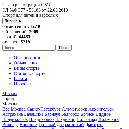
Св-во регистрации СМИ
ЭЛ №ФС77 - 53186 от 22.03.2013
Спорт для детей и взрослых
Добавить
организаций:
12746
Объявлений:
2069
секций:
44463
отзывов:
5219
Организации
Объявления
Виды спорта
Статьи о спорте
Работа
Новости
Москва
Город
Москва
Все
Москва
Санкт-Петербург
Альметьевск
Архангельск
Астрахань
Балашиха
Барнаул
Белгород
Брянск
Видное
Владивосток
Владикавказ
Владимир
Волгоград
Волжский
Вологда
Воронеж
Грозный
Дзержинский
Дмитров