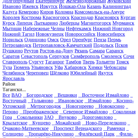
Долгопрудный
Екатеринбург
Железнодорожный
Жуковский
Иваново
Ижевск
Иркутск
Йошкар-Ола
Казань
Калининград
Калуга
Кемерово
Киров
Коломна
Комсомольск-на-Амуре
Королев
Кострома
Красногорск
Краснодар
Красноярск
Курган
Курск
Липецк
Лыткарино
Люберцы
Магнитогорск
Мурманск
Мытищи
Набережные Челны
Нефтекамск
Нижний Новгород
Нижний Тагил
Новокузнецк
Новороссийск
Новосибирск
Норильск
Одинцово
Омск
Орел
Оренбург
Пенза
Пермь
Петрозаводск
Петропавловск-Камчатский
Подольск
Псков
Пушкино
Реутов
Ростов-на-Дону
Рязань
Самара
Саранск
Саратов
Севастополь
Серпухов
Симферополь
Смоленск
Сочи
Ставрополь
Сургут
Таганрог
Тамбов
Тверь
Тольятти
Томск
Тула
Тюмень
Ульяновск
Уфа
Хабаровск
Химки
Чебоксары
Челябинск
Череповец
Щёлково
Юбилейный
Якутск
Ярославль
Район
Тагански...
Все
ВАО
Богородское
Вешняки
Восточное Измайлово
Восточный
Гольяново
Ивановское
Измайлово
Косино-
Ухтомский
Метрогородок
Новогиреево
Новокосино
Перово
Преображенское
Северное Измайлово
Соколиная
Гора
Сокольники
ЗАО
Внуково
Дорогомилово
Крылатское
Кунцево
Можайский
Ново-Переделкино
Очаково-Матвеевское
Проспект Вернадского
Раменки
Солнцево
Тропарёво-Никулино
Филёвский Парк
Фили-