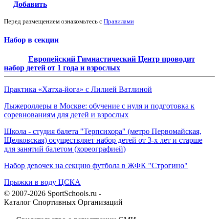
Добавить
Перед размещением ознакомьтесь с
Правилами
Набор в секции
Европейский Гимнастический Центр проводит
набор детей от 1 года и взрослых
Практика «Хатха-йога» с Лилией Ватлиной
Лыжероллеры в Москве: обучение с нуля и подготовка к
соревнованиям для детей и взрослых
Школа - студия балета "Терпсихора" (метро Первомайская,
Щелковская) осуществляет набор детей от 3-х лет и старше
для занятий балетом (хореографией)
Набор девочек на секцию футбола в ЖФК "Строгино"
Прыжки в воду ЦСКА
© 2007-2026 SportSchools.ru -
Каталог Спортивных Организаций