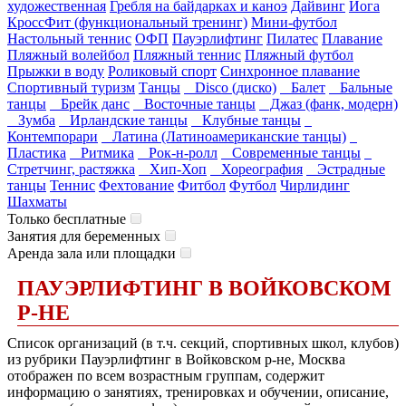
художественная
Гребля на байдарках и каноэ
Дайвинг
Йога
КроссФит (функциональный тренинг)
Мини-футбол
Настольный теннис
ОФП
Пауэрлифтинг
Пилатес
Плавание
Пляжный волейбол
Пляжный теннис
Пляжный футбол
Прыжки в воду
Роликовый спорт
Синхронное плавание
Спортивный туризм
Танцы
Disco (диско)
Балет
Бальные
танцы
Брейк данс
Восточные танцы
Джаз (фанк, модерн)
Зумба
Ирландские танцы
Клубные танцы
Контемпорари
Латина (Латиноамериканские танцы)
Пластика
Ритмика
Рок-н-ролл
Современные танцы
Стретчинг, растяжка
Хип-Хоп
Хореография
Эстрадные
танцы
Теннис
Фехтование
Фитбол
Футбол
Чирлидинг
Шахматы
Только бесплатные
Занятия для беременных
Аренда зала или площадки
ПАУЭРЛИФТИНГ В ВОЙКОВСКОМ
Р-НЕ
Список организаций (в т.ч. секций, спортивных школ, клубов)
из рубрики Пауэрлифтинг в Войковском р-не, Москва
отображен по всем возрастным группам, содержит
информацию о занятиях, тренировках и обучении, описание,