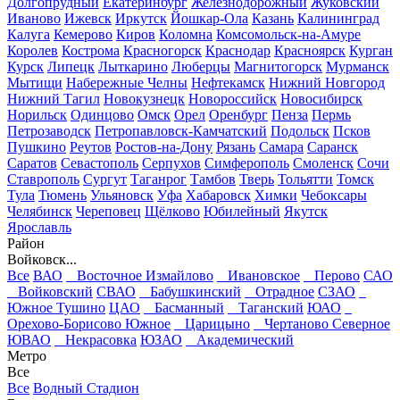
Долгопрудный
Екатеринбург
Железнодорожный
Жуковский
Иваново
Ижевск
Иркутск
Йошкар-Ола
Казань
Калининград
Калуга
Кемерово
Киров
Коломна
Комсомольск-на-Амуре
Королев
Кострома
Красногорск
Краснодар
Красноярск
Курган
Курск
Липецк
Лыткарино
Люберцы
Магнитогорск
Мурманск
Мытищи
Набережные Челны
Нефтекамск
Нижний Новгород
Нижний Тагил
Новокузнецк
Новороссийск
Новосибирск
Норильск
Одинцово
Омск
Орел
Оренбург
Пенза
Пермь
Петрозаводск
Петропавловск-Камчатский
Подольск
Псков
Пушкино
Реутов
Ростов-на-Дону
Рязань
Самара
Саранск
Саратов
Севастополь
Серпухов
Симферополь
Смоленск
Сочи
Ставрополь
Сургут
Таганрог
Тамбов
Тверь
Тольятти
Томск
Тула
Тюмень
Ульяновск
Уфа
Хабаровск
Химки
Чебоксары
Челябинск
Череповец
Щёлково
Юбилейный
Якутск
Ярославль
Район
Войковск...
Все
ВАО
Восточное Измайлово
Ивановское
Перово
САО
Войковский
СВАО
Бабушкинский
Отрадное
СЗАО
Южное Тушино
ЦАО
Басманный
Таганский
ЮАО
Орехово-Борисово Южное
Царицыно
Чертаново Северное
ЮВАО
Некрасовка
ЮЗАО
Академический
Метро
Все
Все
Водный Стадион