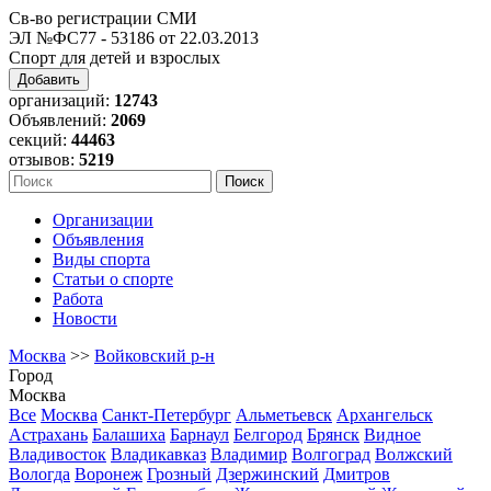
Св-во регистрации СМИ
ЭЛ №ФС77 - 53186 от 22.03.2013
Спорт для детей и взрослых
Добавить
организаций:
12743
Объявлений:
2069
секций:
44463
отзывов:
5219
Организации
Объявления
Виды спорта
Статьи о спорте
Работа
Новости
Москва
>>
Войковский р-н
Город
Москва
Все
Москва
Санкт-Петербург
Альметьевск
Архангельск
Астрахань
Балашиха
Барнаул
Белгород
Брянск
Видное
Владивосток
Владикавказ
Владимир
Волгоград
Волжский
Вологда
Воронеж
Грозный
Дзержинский
Дмитров