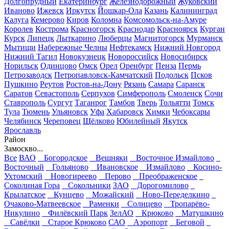
Долгопрудный
Екатеринбург
Железнодорожный
Жуковский
Иваново
Ижевск
Иркутск
Йошкар-Ола
Казань
Калининград
Калуга
Кемерово
Киров
Коломна
Комсомольск-на-Амуре
Королев
Кострома
Красногорск
Краснодар
Красноярск
Курган
Курск
Липецк
Лыткарино
Люберцы
Магнитогорск
Мурманск
Мытищи
Набережные Челны
Нефтекамск
Нижний Новгород
Нижний Тагил
Новокузнецк
Новороссийск
Новосибирск
Норильск
Одинцово
Омск
Орел
Оренбург
Пенза
Пермь
Петрозаводск
Петропавловск-Камчатский
Подольск
Псков
Пушкино
Реутов
Ростов-на-Дону
Рязань
Самара
Саранск
Саратов
Севастополь
Серпухов
Симферополь
Смоленск
Сочи
Ставрополь
Сургут
Таганрог
Тамбов
Тверь
Тольятти
Томск
Тула
Тюмень
Ульяновск
Уфа
Хабаровск
Химки
Чебоксары
Челябинск
Череповец
Щёлково
Юбилейный
Якутск
Ярославль
Район
Замоскво...
Все
ВАО
Богородское
Вешняки
Восточное Измайлово
Восточный
Гольяново
Ивановское
Измайлово
Косино-
Ухтомский
Новогиреево
Перово
Преображенское
Соколиная Гора
Сокольники
ЗАО
Дорогомилово
Крылатское
Кунцево
Можайский
Ново-Переделкино
Очаково-Матвеевское
Раменки
Солнцево
Тропарёво-
Никулино
Филёвский Парк
ЗелАО
Крюково
Матушкино
Савёлки
Старое Крюково
САО
Аэропорт
Беговой