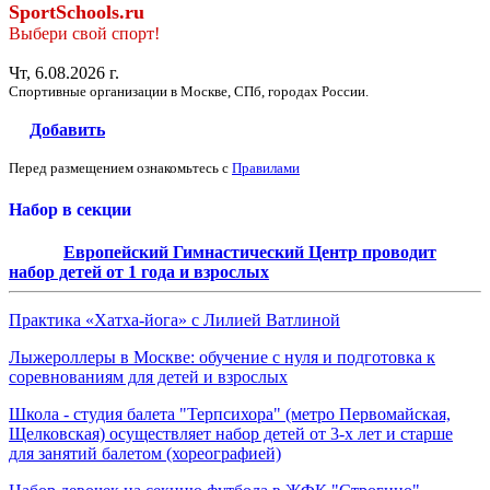
SportSchools.ru
Выбери свой спорт!
Чт, 6.08.2026 г.
Спортивные организации в Москве, СПб, городах России.
Добавить
Перед размещением ознакомьтесь с
Правилами
Набор в секции
Европейский Гимнастический Центр проводит
набор детей от 1 года и взрослых
Практика «Хатха-йога» с Лилией Ватлиной
Лыжероллеры в Москве: обучение с нуля и подготовка к
соревнованиям для детей и взрослых
Школа - студия балета "Терпсихора" (метро Первомайская,
Щелковская) осуществляет набор детей от 3-х лет и старше
для занятий балетом (хореографией)