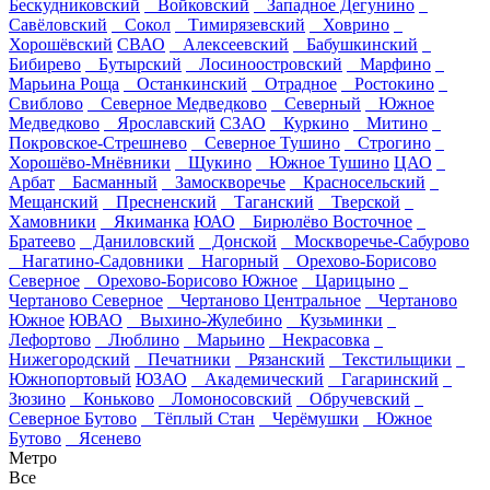
Бескудниковский
Войковский
Западное Дегунино
Савёловский
Сокол
Тимирязевский
Ховрино
Хорошёвский
СВАО
Алексеевский
Бабушкинский
Бибирево
Бутырский
Лосиноостровский
Марфино
Марьина Роща
Останкинский
Отрадное
Ростокино
Свиблово
Северное Медведково
Северный
Южное
Медведково
Ярославский
СЗАО
Куркино
Митино
Покровское-Стрешнево
Северное Тушино
Строгино
Хорошёво-Мнёвники
Щукино
Южное Тушино
ЦАО
Арбат
Басманный
Замоскворечье
Красносельский
Мещанский
Пресненский
Таганский
Тверской
Хамовники
Якиманка
ЮАО
Бирюлёво Восточное
Братеево
Даниловский
Донской
Москворечье-Сабурово
Нагатино-Садовники
Нагорный
Орехово-Борисово
Северное
Орехово-Борисово Южное
Царицыно
Чертаново Северное
Чертаново Центральное
Чертаново
Южное
ЮВАО
Выхино-Жулебино
Кузьминки
Лефортово
Люблино
Марьино
Некрасовка
Нижегородский
Печатники
Рязанский
Текстильщики
Южнопортовый
ЮЗАО
Академический
Гагаринский
Зюзино
Коньково
Ломоносовский
Обручевский
Северное Бутово
Тёплый Стан
Черёмушки
Южное
Бутово
Ясенево
Метро
Все