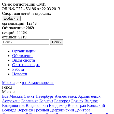
Св-во регистрации СМИ
ЭЛ №ФС77 - 53186 от 22.03.2013
Спорт для детей и взрослых
Добавить
организаций:
12743
Объявлений:
2069
секций:
44463
отзывов:
5219
Организации
Объявления
Виды спорта
Статьи о спорте
Работа
Новости
Москва
>>
р-н Замоскворечье
Город
Москва
Все
Москва
Санкт-Петербург
Альметьевск
Архангельск
Астрахань
Балашиха
Барнаул
Белгород
Брянск
Видное
Владивосток
Владикавказ
Владимир
Волгоград
Волжский
Вологда
Воронеж
Грозный
Дзержинский
Дмитров