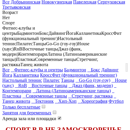
Все
Добрынинская
Новокузнецкая
Павелецкая
Серпуховская
Третьяковская
Возраст
Нет
Спорт
Фитнес-клубы и
центры
Бадминтон
Бокс
Дайвинг
Йога
Калланетика
КроссФит
(функциональный тренинг)
Настольный
теннис
Пилатес
Танцы
Go-Go (гоу-гоу)
House
(хаус)
RnB
Восточные танцы
Джаз (фанк,
модерн)
Контемпорари
Латина (Латиноамериканские
танцы)
Пластика
Современные танцы
Стретчинг,
растяжка
Танец живота
Все
Фитнес-клубы и центры
Бадминтон
Бокс
Дайвинг
Йога
Калланетика
КроссФит (функциональный тренинг)
Настольный теннис
Пилатес
Танцы
Go-Go (гоу-гоу)
House
(хаус)
RnB
Восточные танцы
Джаз (фанк, модерн)
Контемпорари
Латина (Латиноамериканские танцы)
Пластика
Современные танцы
Стретчинг, растяжка
Танец живота
Тектоник
Хип-Хоп
Хореография
Футбол
Только бесплатные
Занятия для беременных
Аренда зала или площадки
СПОРТ В Р-НЕ ЗАМОСКВОРЕЧЬЕ,