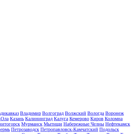
дикавказ
Владимир
Волгоград
Волжский
Вологда
Воронеж
-Ола
Казань
Калининград
Калуга
Кемерово
Киров
Коломна
нитогорск
Мурманск
Мытищи
Набережные Челны
Нефтекамск
ермь
Петрозаводск
Петропавловск-Камчатский
Подольск