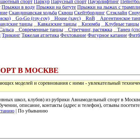
ашютный спорт
Паркур
Парусный спорт
Пауэрлифтинг
Пейнтбо
т
Прыжки в воду
Прыжки на батуте
Прыжки на лыжах с трампли
ание
Скандинавская ходьба
Сквош
Скейтбординг
Слэклайн
Сноу
иско)
Go-Go (гоу-гоу)
House (хаус)
RnB
Аргентинское тан
ндские танцы
Кавказские танцы
Кизомба
Клубные танцы
альса
Современные танцы
Стретчинг, растяжка
Танец (спо
н
Трикинг
Тяжелая атлетика
Фехтование
Фигурное катание
Фитб
ОРТ В МОСКВЕ
ающих моделей и соревнования с ними - увлекательный техниче
ртивных школ, клубов) из рубрики Авиамодельный спорт в Москв
учении, описание, контакты (адрес и телефон), отзывы посетите
станию
| По убыванию