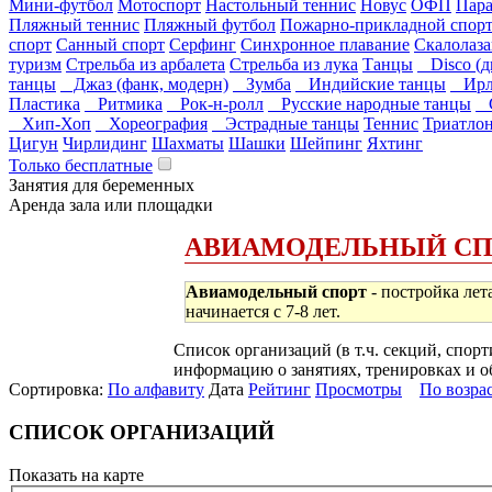
Мини-футбол
Мотоспорт
Настольный теннис
Новус
ОФП
Пар
Пляжный теннис
Пляжный футбол
Пожарно-прикладной спор
спорт
Санный спорт
Серфинг
Синхронное плавание
Скалолаз
туризм
Стрельба из арбалета
Стрельба из лука
Танцы
Disco (д
танцы
Джаз (фанк, модерн)
Зумба
Индийские танцы
Ирла
Пластика
Ритмика
Рок-н-ролл
Русские народные танцы
С
Хип-Хоп
Хореография
Эстрадные танцы
Теннис
Триатло
Цигун
Чирлидинг
Шахматы
Шашки
Шейпинг
Яхтинг
Только бесплатные
Занятия для беременных
Аренда зала или площадки
АВИАМОДЕЛЬНЫЙ СП
Авиамодельный спорт
- постройка лет
начинается с 7-8 лет.
Список организаций (в т.ч. секций, спо
информацию о занятиях, тренировках и об
Сортировка:
По алфавиту
Дата
Рейтинг
Просмотры
По возра
СПИСОК ОРГАНИЗАЦИЙ
Показать на карте