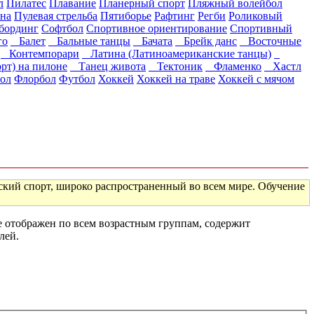
л
Пилатес
Плавание
Планерный спорт
Пляжный волейбол
на
Пулевая стрельба
Пятиборье
Рафтинг
Регби
Роликовый
бординг
Софтбол
Спортивное ориентирование
Спортивный
го
Балет
Бальные танцы
Бачата
Брейк данс
Восточные
Контемпорари
Латина (Латиноамериканские танцы)
рт) на пилоне
Танец живота
Тектоник
Фламенко
Хастл
ол
Флорбол
Футбол
Хоккей
Хоккей на траве
Хоккей с мячом
ский спорт, широко распространенный во всем мире. Обучение
е отображен по всем возрастным группам, содержит
лей.