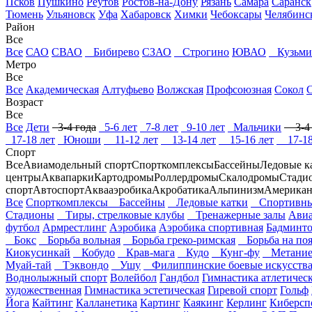
Псков
Пушкино
Реутов
Ростов-на-Дону
Рязань
Самара
Саранск
Тюмень
Ульяновск
Уфа
Хабаровск
Химки
Чебоксары
Челябинс
Район
Все
Все
САО
СВАО
Бибирево
СЗАО
Строгино
ЮВАО
Кузьми
Метро
Все
Все
Академическая
Алтуфьево
Волжская
Профсоюзная
Сокол
Возраст
Все
Все
Дети
3-4 года
5-6 лет
7-8 лет
9-10 лет
Мальчики
3-4 
17-18 лет
Юноши
11-12 лет
13-14 лет
15-16 лет
17-18
Спорт
Все
Авиамодельный спорт
Спорткомплексы
Бассейны
Ледовые к
центры
Аквапарки
Картодромы
Роллердромы
Скалодромы
Стади
спорт
Автоспорт
Аквааэробика
Акробатика
Альпинизм
Американ
Все
Спорткомплексы
Бассейны
Ледовые катки
Спортивны
Стадионы
Тиры, стрелковые клубы
Тренажерные залы
Авиа
футбол
Армрестлинг
Аэробика
Аэробика спортивная
Бадминт
Бокс
Борьба вольная
Борьба греко-римская
Борьба на поя
Киокусинкай
Кобудо
Крав-мага
Кудо
Кунг-фу
Метание
Муай-тай
Тэквондо
Ушу
Филиппинские боевые искусств
Воднолыжный спорт
Волейбол
Гандбол
Гимнастика атлетичес
художественная
Гимнастика эстетическая
Гиревой спорт
Гольф
Йога
Кайтинг
Калланетика
Картинг
Каякинг
Керлинг
Киберсп