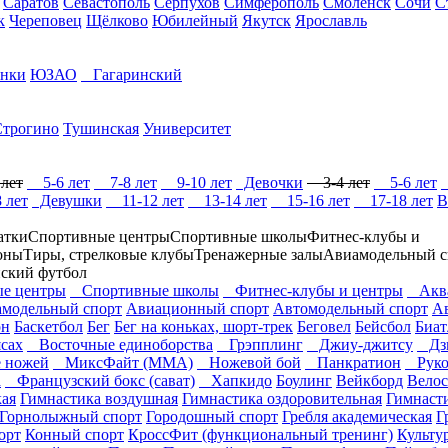
Саратов
Севастополь
Серпухов
Симферополь
Смоленск
Сочи
С
к
Череповец
Щёлково
Юбилейный
Якутск
Ярославль
нки
ЮЗАО
Гагаринский
Строгино
Тушинская
Университет
лет
5-6 лет
7-8 лет
9-10 лет
Девочки
3-4 лет
5-6 лет
 лет
Девушки
11-12 лет
13-14 лет
15-16 лет
17-18 лет
В
атки
Спортивные центры
Спортивные школы
Фитнес-клубы и
оны
Тиры, стрелковые клубы
Тренажерные залы
Авиамодельный с
ский футбол
е центры
Спортивные школы
Фитнес-клубы и центры
Аква
модельный спорт
Авиационный спорт
Автомодельный спорт
А
он
Баскетбол
Бег
Бег на коньках, шорт-трек
Беговел
Бейсбол
Биат
сах
Восточные единоборства
Грэпплинг
Джиу-джитсу
Дз
 ножей
МиксФайт (ММА)
Ножевой бой
Панкратион
Руко
а
Французский бокс (сават)
Хапкидо
Боулинг
Вейкборд
Велос
кая
Гимнастика воздушная
Гимнастика оздоровительная
Гимнаст
Горнолыжный спорт
Городошный спорт
Гребля академическая
Г
орт
Конный спорт
КроссФит (функциональный тренинг)
Культу