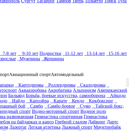
таврополь
Сургут
Таганрог
Тамбов
Тверь
Тольятти
Томск
Тула
7-8 лет
9-10 лет
Подростки
11-12 лет
13-14 лет
15-16 лет
зрослые
Мужчины
Женщины
порт
Авиационный спорт
Автомодельный
парки
Картодромы
Роллердромы
Скалодромы
втоспорт
Аквааэробика
Акробатика
Альпинизм
Американский
лон
Бильярд
Борьба, боевые искусства, самооборона
Айкидо
юдо
Иайдо
Капоэйра
Карате
Кендо
Кикбоксинг
пашный бой
Самбо
Самбо боевое
Сумо
Тайский бокс,
ипедный спорт
Водно-моторный спорт
Водное поло
ика развивающая
Гимнастика спортивная
Гимнастика
ребля на байдарках и каноэ
Гребной слалом
Дайвинг
Дартс
ризм
Лазертаг
Легкая атлетика
Лыжный спорт
Маунтинбайк