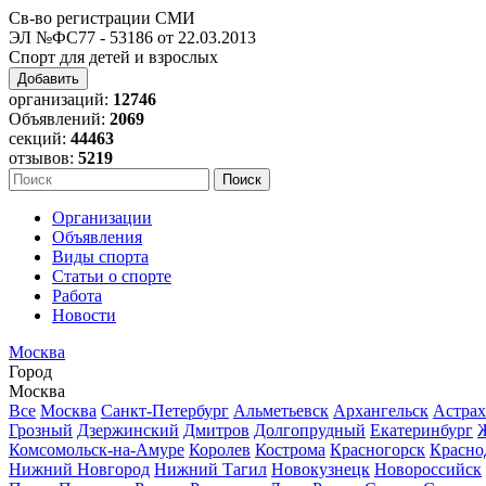
Св-во регистрации СМИ
ЭЛ №ФС77 - 53186 от 22.03.2013
Спорт для детей и взрослых
Добавить
организаций:
12746
Объявлений:
2069
секций:
44463
отзывов:
5219
Организации
Объявления
Виды спорта
Статьи о спорте
Работа
Новости
Москва
Город
Москва
Все
Москва
Санкт-Петербург
Альметьевск
Архангельск
Астрах
Грозный
Дзержинский
Дмитров
Долгопрудный
Екатеринбург
Комсомольск-на-Амуре
Королев
Кострома
Красногорск
Красно
Нижний Новгород
Нижний Тагил
Новокузнецк
Новороссийск