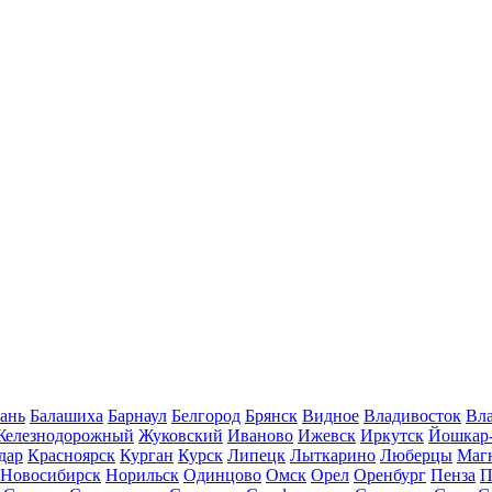
ань
Балашиха
Барнаул
Белгород
Брянск
Видное
Владивосток
Вла
Железнодорожный
Жуковский
Иваново
Ижевск
Иркутск
Йошкар
дар
Красноярск
Курган
Курск
Липецк
Лыткарино
Люберцы
Маг
Новосибирск
Норильск
Одинцово
Омск
Орел
Оренбург
Пенза
П