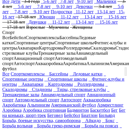
Все
Дети
3-4 года
5-6 лет
7-8 лет
9-10 лет
Мальчики
3-
4 лет
5-6 лет
7-8 лет
9-10 лет
Девочки
3-4 лет
5-6
лет
7-8 лет
9-10 лет
Подростки
11-12 лет
13-14 лет
15-
16 лет
17-18 лет
Юноши
11-12 лет
13-14 лет
15-16 лет
17-18 лет
Девушки
11-12 лет
13-14 лет
15-16 лет
17-18 лет
Взрослые
Мужчины
Женщины
Спорт
Все
Бейсбол
Спорткомплексы
Бассейны
Ледовые
катки
Спортивные центры
Спортивные школы
Фитнес-клубы и
центры
Аквапарки
Картодромы
Роллердромы
Скалодромы
Стади
стрелковые клубы
Тренажерные залы
Авиамодельный
спорт
Авиационный спорт
Автомодельный
спорт
Автоспорт
Аквааэробика
Акробатика
Альпинизм
Американ
футбол
Все
Спорткомплексы
Бассейны
Ледовые катки
Спортивные центры
Спортивные школы
Фитнес-клубы и
центры
Аквапарки
Картодромы
Роллердромы
Скалодромы
Стадионы
Тиры, стрелковые клубы
Тренажерные залы
Авиамодельный спорт
Авиационный
спорт
Автомодельный спорт
Автоспорт
Аквааэробика
Акробатика
Альпинизм
Американский футбол
Армрестлинг
Аэробика
Аэробика спортивная
Бадминтон
Баскетбол
Бег
Бег
на коньках, шорт-трек
Беговел
Бейсбол
Биатлон
Бильярд
Борьба, боевые искусства, самооборона
Айкидо
Бокс
Борьба вольная
Борьба греко-римская
Борьба на поясах