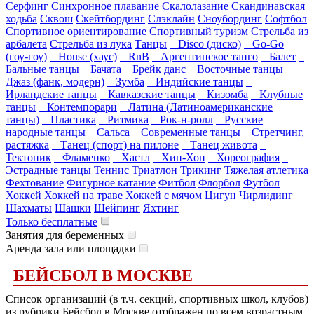
Серфинг
Синхронное плавание
Скалолазание
Скандинавская
ходьба
Сквош
Скейтбординг
Слэклайн
Сноубординг
Софтбол
Спортивное ориентирование
Спортивный туризм
Стрельба из
арбалета
Стрельба из лука
Танцы
Disco (диско)
Go-Go
(гоу-гоу)
House (хаус)
RnB
Аргентинское танго
Балет
Бальные танцы
Бачата
Брейк данс
Восточные танцы
Джаз (фанк, модерн)
Зумба
Индийские танцы
Ирландские танцы
Кавказские танцы
Кизомба
Клубные
танцы
Контемпорари
Латина (Латиноамериканские
танцы)
Пластика
Ритмика
Рок-н-ролл
Русские
народные танцы
Сальса
Современные танцы
Стретчинг,
растяжка
Танец (спорт) на пилоне
Танец живота
Тектоник
Фламенко
Хастл
Хип-Хоп
Хореография
Эстрадные танцы
Теннис
Триатлон
Трикинг
Тяжелая атлетика
Фехтование
Фигурное катание
Фитбол
Флорбол
Футбол
Хоккей
Хоккей на траве
Хоккей с мячом
Цигун
Чирлидинг
Шахматы
Шашки
Шейпинг
Яхтинг
Только бесплатные
Занятия для беременных
Аренда зала или площадки
БЕЙСБОЛ В МОСКВЕ
Список организаций (в т.ч. секций, спортивных школ, клубов)
из рубрики Бейсбол в Москве отображен по всем возрастным