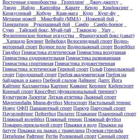
Восточные единоборства
Грэпплинг
Джиу-джитсу
Дзюдо
Иайдо
Капоэйра
Карате
Кендо
Кикбоксинг
Киокусинкай
Кобудо
Крав-мага
Кудо
Кунг-фу
Метание ножей
МиксФайт (ММА)
Ножевой бой
Панкратион
Рукопашный бой
Самбо
Самбо боевое
Сумо
Тайский бокс, Муай-тай
Тэквондо
Ушу
Филиппинские боевые искусства
Французский бокс (сават)
Хапкидо
Боулинг
Вейкборд
Велосипедный спорт
Водно-
моторный спорт
Водное поло
Воднолыжный спорт
Волейбол
Гандбол
Гимнастика атлетическая
Гимнастика воздушная
Гимнастика оздоровительная
Гимнастика развивающая
Гимнастика спортивная
Гимнастика художественная
Гимнастика эстетическая
Гиревой спорт
Гольф
Горнолыжный
спорт
Городошный спорт
Гребля академическая
Гребля на
байдарках и каноэ
Гребной слалом
Дайвинг
Дартс
Йога
Кайтинг
Калланетика
Картинг
Каякинг
Керлинг
Киберспорт
Конный спорт
КроссФит (функциональный тренинг)
Культуризм
Лазертаг
Легкая атлетика
Лыжный спорт
Маунтинбайк
Мини-футбол
Мотоспорт
Настольный теннис
Новус
ОФП
Парашютный спорт
Паркур
Парусный спорт
Пауэрлифтинг
Пейнтбол
Пилатес
Плавание
Планерный спорт
Пляжный волейбол
Пляжный теннис
Пляжный футбол
Пожарно-прикладной спорт
Прыжки в воду
Прыжки на
батуте
Прыжки на лыжах с трамплина
Пулевая стрельба
Пятиборье
Рафтинг
Регби
Роликовый спорт
Санный спорт