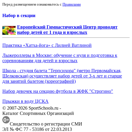
Перед размещением ознакомьтесь с
Правилами
Набор в секции
Европейский Гимнастический Центр проводит
набор детей от 1 года и взрослых
Практика «Хатха-йога» с Лилией Ватлиной
Лыжероллеры в Москве: обучение с нуля и подготовка к
соревнованиям для детей и взрослых
Школа - студия балета "Терпсихора" (метро Первомайская,
Щелковская) осуществляет набор детей от 3-х лет и старше
для занятий балетом (хореографией)
Набор девочек на секцию футбола в ЖФК "Строгино"
Прыжки в воду ЦСКА
© 2007-2026 SportSchools.ru -
Каталог Спортивных Организаций
Свидетельство о регистрации СМИ
ЭЛ № ФС 77 - 53186 от 22.03.2013