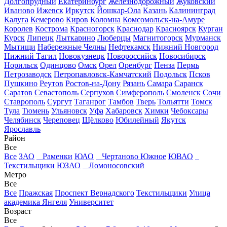
Долгопрудный
Екатеринбург
Железнодорожный
Жуковский
Иваново
Ижевск
Иркутск
Йошкар-Ола
Казань
Калининград
Калуга
Кемерово
Киров
Коломна
Комсомольск-на-Амуре
Королев
Кострома
Красногорск
Краснодар
Красноярск
Курган
Курск
Липецк
Лыткарино
Люберцы
Магнитогорск
Мурманск
Мытищи
Набережные Челны
Нефтекамск
Нижний Новгород
Нижний Тагил
Новокузнецк
Новороссийск
Новосибирск
Норильск
Одинцово
Омск
Орел
Оренбург
Пенза
Пермь
Петрозаводск
Петропавловск-Камчатский
Подольск
Псков
Пушкино
Реутов
Ростов-на-Дону
Рязань
Самара
Саранск
Саратов
Севастополь
Серпухов
Симферополь
Смоленск
Сочи
Ставрополь
Сургут
Таганрог
Тамбов
Тверь
Тольятти
Томск
Тула
Тюмень
Ульяновск
Уфа
Хабаровск
Химки
Чебоксары
Челябинск
Череповец
Щёлково
Юбилейный
Якутск
Ярославль
Район
Все
Все
ЗАО
Раменки
ЮАО
Чертаново Южное
ЮВАО
Текстильщики
ЮЗАО
Ломоносовский
Метро
Все
Все
Пражская
Проспект Вернадского
Текстильщики
Улица
академика Янгеля
Университет
Возраст
Все