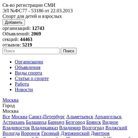
Св-во регистрации СМИ
ЭЛ №ФС77 - 53186 от 22.03.2013
Спорт для детей и взрослых
Добавить
организаций:
12743
Объявлений:
2069
секций:
44463
отзывов:
5219
Организации
Объявления
Виды спорта
Статьи о спорте
Работа
Новости
Москва
Город
Москва
Все
Москва
Санкт-Петербург
Альметьевск
Архангельск
Астрахань
Балашиха
Барнаул
Белгород
Брянск
Видное
Владивосток
Владикавказ
Владимир
Волгоград
Волжский
Вологда
Воронеж
Грозный
Дзержинский
Дмитров