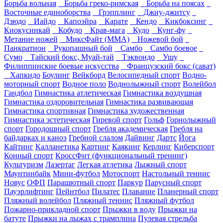
Борьба вольная
Борьба греко-римская
Борьба на поясах
Восточные единоборства
Грэпплинг
Джиу-джитсу
Дзюдо
Иайдо
Капоэйра
Карате
Кендо
Кикбоксинг
Киокусинкай
Кобудо
Крав-мага
Кудо
Кунг-фу
Метание ножей
МиксФайт (ММА)
Ножевой бой
Панкратион
Рукопашный бой
Самбо
Самбо боевое
Сумо
Тайский бокс, Муай-тай
Тэквондо
Ушу
Филиппинские боевые искусства
Французский бокс (сават)
Хапкидо
Боулинг
Вейкборд
Велосипедный спорт
Водно-
моторный спорт
Водное поло
Воднолыжный спорт
Волейбол
Гандбол
Гимнастика атлетическая
Гимнастика воздушная
Гимнастика оздоровительная
Гимнастика развивающая
Гимнастика спортивная
Гимнастика художественная
Гимнастика эстетическая
Гиревой спорт
Гольф
Горнолыжный
спорт
Городошный спорт
Гребля академическая
Гребля на
байдарках и каноэ
Гребной слалом
Дайвинг
Дартс
Йога
Кайтинг
Калланетика
Картинг
Каякинг
Керлинг
Киберспорт
Конный спорт
КроссФит (функциональный тренинг)
Культуризм
Лазертаг
Легкая атлетика
Лыжный спорт
Маунтинбайк
Мини-футбол
Мотоспорт
Настольный теннис
Новус
ОФП
Парашютный спорт
Паркур
Парусный спорт
Пауэрлифтинг
Пейнтбол
Пилатес
Плавание
Планерный спорт
Пляжный волейбол
Пляжный теннис
Пляжный футбол
Пожарно-прикладной спорт
Прыжки в воду
Прыжки на
батуте
Прыжки на лыжах с трамплина
Пулевая стрельба