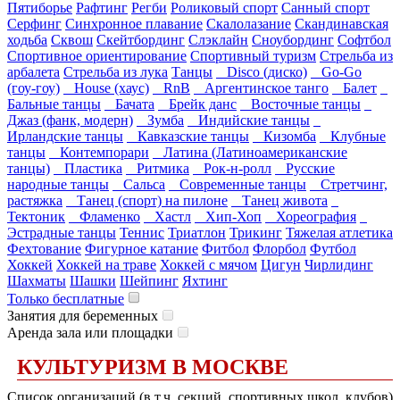
Пятиборье
Рафтинг
Регби
Роликовый спорт
Санный спорт
Серфинг
Синхронное плавание
Скалолазание
Скандинавская
ходьба
Сквош
Скейтбординг
Слэклайн
Сноубординг
Софтбол
Спортивное ориентирование
Спортивный туризм
Стрельба из
арбалета
Стрельба из лука
Танцы
Disco (диско)
Go-Go
(гоу-гоу)
House (хаус)
RnB
Аргентинское танго
Балет
Бальные танцы
Бачата
Брейк данс
Восточные танцы
Джаз (фанк, модерн)
Зумба
Индийские танцы
Ирландские танцы
Кавказские танцы
Кизомба
Клубные
танцы
Контемпорари
Латина (Латиноамериканские
танцы)
Пластика
Ритмика
Рок-н-ролл
Русские
народные танцы
Сальса
Современные танцы
Стретчинг,
растяжка
Танец (спорт) на пилоне
Танец живота
Тектоник
Фламенко
Хастл
Хип-Хоп
Хореография
Эстрадные танцы
Теннис
Триатлон
Трикинг
Тяжелая атлетика
Фехтование
Фигурное катание
Фитбол
Флорбол
Футбол
Хоккей
Хоккей на траве
Хоккей с мячом
Цигун
Чирлидинг
Шахматы
Шашки
Шейпинг
Яхтинг
Только бесплатные
Занятия для беременных
Аренда зала или площадки
КУЛЬТУРИЗМ В МОСКВЕ
Список организаций (в т.ч. секций, спортивных школ, клубов)