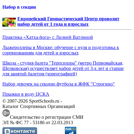
Набор в секции
Европейский Гимнастический Центр проводит
набор детей от 1 года и взрослых
Практика «Хатха-йога» с Лилией Ватлиной
Лыжероллеры в Москве: обучение с нуля и подготовка к
соревнованиям для детей и взрослых
Школа - студия балета "Терпсихора" (метро Первомайская,
Щелковская) осуществляет набор детей от 3-х лет и старше
для занятий балетом (хореографией)
Набор девочек на секцию футбола в ЖФК "Строгино"
Прыжки в воду ЦСКА
© 2007-2026 SportSchools.ru -
Каталог Спортивных Организаций
Свидетельство о регистрации СМИ
ЭЛ № ФС 77 - 53186 от 22.03.2013