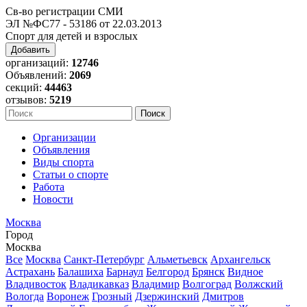
Св-во регистрации СМИ
ЭЛ №ФС77 - 53186 от 22.03.2013
Спорт для детей и взрослых
Добавить
организаций:
12746
Объявлений:
2069
секций:
44463
отзывов:
5219
Организации
Объявления
Виды спорта
Статьи о спорте
Работа
Новости
Москва
Город
Москва
Все
Москва
Санкт-Петербург
Альметьевск
Архангельск
Астрахань
Балашиха
Барнаул
Белгород
Брянск
Видное
Владивосток
Владикавказ
Владимир
Волгоград
Волжский
Вологда
Воронеж
Грозный
Дзержинский
Дмитров