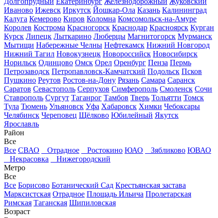
Долгопрудный
Екатеринбург
Железнодорожный
Жуковский
Иваново
Ижевск
Иркутск
Йошкар-Ола
Казань
Калининград
Калуга
Кемерово
Киров
Коломна
Комсомольск-на-Амуре
Королев
Кострома
Красногорск
Краснодар
Красноярск
Курган
Курск
Липецк
Лыткарино
Люберцы
Магнитогорск
Мурманск
Мытищи
Набережные Челны
Нефтекамск
Нижний Новгород
Нижний Тагил
Новокузнецк
Новороссийск
Новосибирск
Норильск
Одинцово
Омск
Орел
Оренбург
Пенза
Пермь
Петрозаводск
Петропавловск-Камчатский
Подольск
Псков
Пушкино
Реутов
Ростов-на-Дону
Рязань
Самара
Саранск
Саратов
Севастополь
Серпухов
Симферополь
Смоленск
Сочи
Ставрополь
Сургут
Таганрог
Тамбов
Тверь
Тольятти
Томск
Тула
Тюмень
Ульяновск
Уфа
Хабаровск
Химки
Чебоксары
Челябинск
Череповец
Щёлково
Юбилейный
Якутск
Ярославль
Район
Все
Все
СВАО
Отрадное
Ростокино
ЮАО
Зябликово
ЮВАО
Некрасовка
Нижегородский
Метро
Все
Все
Борисово
Ботанический Сад
Крестьянская застава
Марксистская
Отрадное
Площадь Ильича
Пролетарская
Римская
Таганская
Шипиловская
Возраст