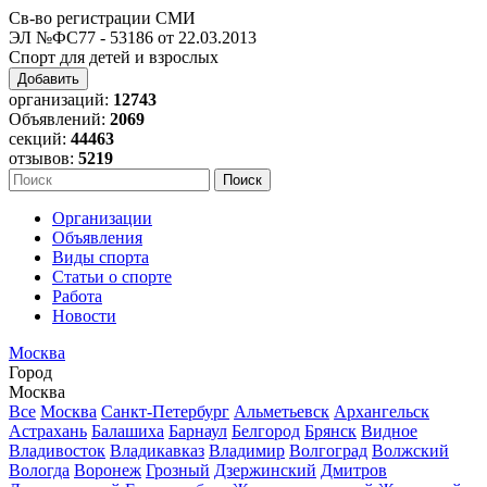
Св-во регистрации СМИ
ЭЛ №ФС77 - 53186 от 22.03.2013
Спорт для детей и взрослых
Добавить
организаций:
12743
Объявлений:
2069
секций:
44463
отзывов:
5219
Организации
Объявления
Виды спорта
Статьи о спорте
Работа
Новости
Москва
Город
Москва
Все
Москва
Санкт-Петербург
Альметьевск
Архангельск
Астрахань
Балашиха
Барнаул
Белгород
Брянск
Видное
Владивосток
Владикавказ
Владимир
Волгоград
Волжский
Вологда
Воронеж
Грозный
Дзержинский
Дмитров