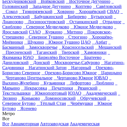
Бескудниковский
Войковский
Восточное Дегунино
Головинский
Западное Дегунино
Коптево
Савёловский
Сокол
Тимирязевский
Ховрино
Хорошёвский
СВАО
Алексеевский
Бабушкинский
Бибирево
Бутырский
Лианозово
Лосиноостровский
Останкинский
Отрадное
Свиблово
Северное Медведково
Южное Медведково
Ярославский
СЗАО
Куркино
Митино
Покровское-
Стрешнево
Северное Тушино
Строгино
Хорошёво-
Мнёвники
Щукино
Южное Тушино
ЦАО
Арбат
Басманный
Замоскворечье
Красносельский
Мещанский
Пресненский
Таганский
Тверской
Хамовники
Якиманка
ЮАО
Бирюлёво Восточное
Братеево
Даниловский
Донской
Москворечье-Сабурово
Нагатино-
Садовники
Нагатинский Затон
Нагорный
Орехово-
Борисово Северное
Орехово-Борисово Южное
Царицыно
Чертаново Центральное
Чертаново Южное
ЮВАО
Выхино-Жулебино
Кузьминки
Лефортово
Люблино
Марьино
Некрасовка
Печатники
Рязанский
Текстильщики
Южнопортовый
ЮЗАО
Академический
Зюзино
Коньково
Ломоносовский
Обручевский
Северное Бутово
Тёплый Стан
Черёмушки
Южное
Бутово
Ясенево
Метро
Все
Все
Авиамоторная
Автозаводская
Академическая