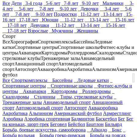
Все
Дети
3-4 года
5-6 лет
7-8 лет
9-10 лет
Мальчики
3-
4 лет
5-6 лет
7-8 лет
9-10 лет
Девочки
3-4 лет
5-6
лет
7-8 лет
9-10 лет
Подростки
11-12 лет
13-14 лет
15-
16 лет
17-18 лет
Юноши
11-12 лет
13-14 лет
15-16 лет
17-18 лет
Девушки
11-12 лет
13-14 лет
15-16 лет
17-18 лет
Взрослые
Мужчины
Женщины
Спорт
Все
Хореография
Спорткомплексы
Бассейны
Ледовые
катки
Спортивные центры
Спортивные школы
Фитнес-клубы и
центры
Аквапарки
Картодромы
Роллердромы
Скалодромы
Стади
стрелковые клубы
Тренажерные залы
Авиамодельный
спорт
Авиационный спорт
Автомодельный
спорт
Автоспорт
Аквааэробика
Акробатика
Альпинизм
Американ
футбол
Все
Спорткомплексы
Бассейны
Ледовые катки
Спортивные центры
Спортивные школы
Фитнес-клубы и
центры
Аквапарки
Картодромы
Роллердромы
Скалодромы
Стадионы
Тиры, стрелковые клубы
Тренажерные залы
Авиамодельный спорт
Авиационный
спорт
Автомодельный спорт
Автоспорт
Аквааэробика
Акробатика
Альпинизм
Американский футбол
Армрестлинг
Аэробика
Аэробика спортивная
Бадминтон
Баскетбол
Бег
Бег
на коньках, шорт-трек
Беговел
Бейсбол
Биатлон
Бильярд
Борьба, боевые искусства, самооборона
Айкидо
Бокс
Борьба вольная
Борьба греко-римская
Борьба на поясах