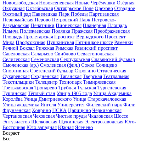
Новослободская
Новоясеневская
Новые Черёмушки
Озёрная
Окружная
Октябрьская
Октябрьское Поле
Орехово
Отрадное
Охотный ряд
Павелецкая
Парк Победы
Партизанская
Первомайская
Перово
Петровский Парк
Петровско-
Разумовская
Печатники
Пионерская
Планерная
Площадь
Ильича
Полежаевская
Полянка
Пражская
Преображенская
Площадь
Пролетарская
Проспект Вернадского
Проспект
Мира
Профсоюзная
Пушкинская
Пятницкое шоссе
Раменки
Речной Вокзал
Рижская
Римская
Рязанский проспект
Савеловская
Саларьево
Свиблово
Севастопольская
Селигерская
Семеновская
Серпуховская
Славянский бульвар
Смоленская (ар.)
Смоленская (фил.)
Сокол
Солнцево
Спортивная
Сретенский бульвар
Строгино
Студенческая
Сухаревская
Сходненская
Таганская
Тверская
Театральная
Текстильщики
Телецентр
Технопарк
Тимирязевская
Третьяковская
Тропарево
Трубная
Тульская
Тургеневская
Тушинская
Тёплый стан
Улица 1905 года
Улица Академика
Королёва
Улица Дмитриевского
Улица Старокачаловская
Улица академика Янгеля
Университет
Филевский парк
Фили
Фрунзенская
Ховрино
ЦСКА
Царицыно
Черкизовская
Чертановская
Чеховская
Чистые пруды
Чкаловская
Шоссе
Энтузиастов
Щелковская
Щукинская
Электрозаводская
Юго-
Восточная
Юго-западная
Южная
Ясенево
Возраст
Все