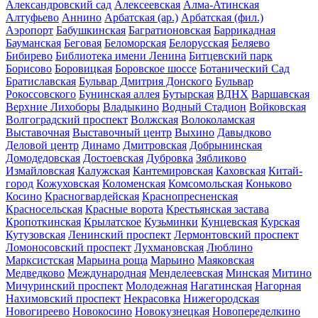
Александровский сад
Алексеевская
Алма-Атинская
Алтуфьево
Аннино
Арбатская (ар.)
Арбатская (фил.)
Аэропорт
Бабушкинская
Багратионовская
Баррикадная
Бауманская
Беговая
Беломорская
Белорусская
Беляево
Бибирево
Библиотека имени Ленина
Битцевский парк
Борисово
Боровицкая
Боровское шоссе
Ботанический Сад
Братиславская
Бульвар Дмитрия Донского
Бульвар
Рокоссовского
Бунинская аллея
Бутырская
ВДНХ
Варшавская
Верхние Лихоборы
Владыкино
Водный Стадион
Войковская
Волгоградский проспект
Волжская
Волоколамская
Выставочная
Выставочный центр
Выхино
Давыдково
Деловой центр
Динамо
Дмитровская
Добрынинская
Домодедовская
Достоевская
Дубровка
Зябликово
Измайловская
Калужская
Кантемировская
Каховская
Китай-
город
Кожуховская
Коломенская
Комсомольская
Коньково
Косино
Красногвардейская
Краснопресненская
Красносельская
Красные ворота
Крестьянская застава
Кропоткинская
Крылатское
Кузьминки
Кунцевская
Курская
Кутузовская
Ленинский проспект
Лермонтовский проспект
Ломоносовский проспект
Лухмановская
Люблино
Марксистская
Марьина роща
Марьино
Маяковская
Медведково
Международная
Менделеевская
Минская
Митино
Мичуринский проспект
Молодежная
Нагатинская
Нагорная
Нахимовский проспект
Некрасовка
Нижегородская
Новогиреево
Новокосино
Новокузнецкая
Новопеределкино