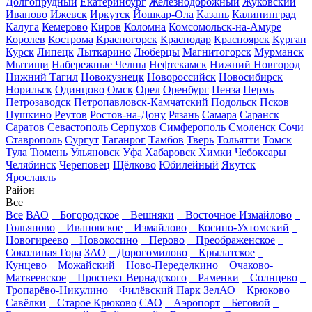
Долгопрудный
Екатеринбург
Железнодорожный
Жуковский
Иваново
Ижевск
Иркутск
Йошкар-Ола
Казань
Калининград
Калуга
Кемерово
Киров
Коломна
Комсомольск-на-Амуре
Королев
Кострома
Красногорск
Краснодар
Красноярск
Курган
Курск
Липецк
Лыткарино
Люберцы
Магнитогорск
Мурманск
Мытищи
Набережные Челны
Нефтекамск
Нижний Новгород
Нижний Тагил
Новокузнецк
Новороссийск
Новосибирск
Норильск
Одинцово
Омск
Орел
Оренбург
Пенза
Пермь
Петрозаводск
Петропавловск-Камчатский
Подольск
Псков
Пушкино
Реутов
Ростов-на-Дону
Рязань
Самара
Саранск
Саратов
Севастополь
Серпухов
Симферополь
Смоленск
Сочи
Ставрополь
Сургут
Таганрог
Тамбов
Тверь
Тольятти
Томск
Тула
Тюмень
Ульяновск
Уфа
Хабаровск
Химки
Чебоксары
Челябинск
Череповец
Щёлково
Юбилейный
Якутск
Ярославль
Район
Все
Все
ВАО
Богородское
Вешняки
Восточное Измайлово
Гольяново
Ивановское
Измайлово
Косино-Ухтомский
Новогиреево
Новокосино
Перово
Преображенское
Соколиная Гора
ЗАО
Дорогомилово
Крылатское
Кунцево
Можайский
Ново-Переделкино
Очаково-
Матвеевское
Проспект Вернадского
Раменки
Солнцево
Тропарёво-Никулино
Филёвский Парк
ЗелАО
Крюково
Савёлки
Старое Крюково
САО
Аэропорт
Беговой