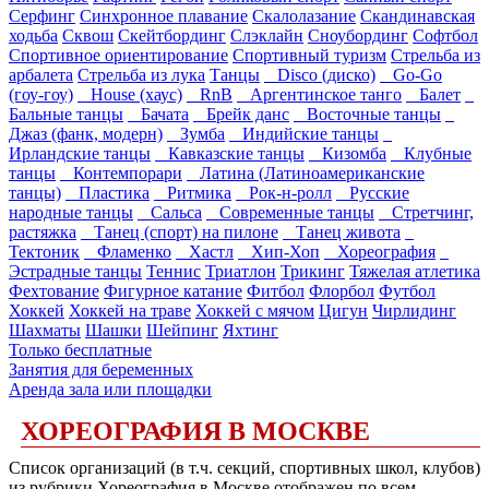
Серфинг
Синхронное плавание
Скалолазание
Скандинавская
ходьба
Сквош
Скейтбординг
Слэклайн
Сноубординг
Софтбол
Спортивное ориентирование
Спортивный туризм
Стрельба из
арбалета
Стрельба из лука
Танцы
Disco (диско)
Go-Go
(гоу-гоу)
House (хаус)
RnB
Аргентинское танго
Балет
Бальные танцы
Бачата
Брейк данс
Восточные танцы
Джаз (фанк, модерн)
Зумба
Индийские танцы
Ирландские танцы
Кавказские танцы
Кизомба
Клубные
танцы
Контемпорари
Латина (Латиноамериканские
танцы)
Пластика
Ритмика
Рок-н-ролл
Русские
народные танцы
Сальса
Современные танцы
Стретчинг,
растяжка
Танец (спорт) на пилоне
Танец живота
Тектоник
Фламенко
Хастл
Хип-Хоп
Хореография
Эстрадные танцы
Теннис
Триатлон
Трикинг
Тяжелая атлетика
Фехтование
Фигурное катание
Фитбол
Флорбол
Футбол
Хоккей
Хоккей на траве
Хоккей с мячом
Цигун
Чирлидинг
Шахматы
Шашки
Шейпинг
Яхтинг
Только бесплатные
Занятия для беременных
Аренда зала или площадки
ХОРЕОГРАФИЯ В МОСКВЕ
Список организаций (в т.ч. секций, спортивных школ, клубов)
из рубрики Хореография в Москве отображен по всем