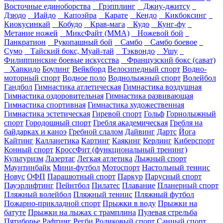
Восточные единоборства
Грэпплинг
Джиу-джитсу
Дзюдо
Иайдо
Капоэйра
Карате
Кендо
Кикбоксинг
Киокусинкай
Кобудо
Крав-мага
Кудо
Кунг-фу
Метание ножей
МиксФайт (ММА)
Ножевой бой
Панкратион
Рукопашный бой
Самбо
Самбо боевое
Сумо
Тайский бокс, Муай-тай
Тэквондо
Ушу
Филиппинские боевые искусства
Французский бокс (сават)
Хапкидо
Боулинг
Вейкборд
Велосипедный спорт
Водно-
моторный спорт
Водное поло
Воднолыжный спорт
Волейбол
Гандбол
Гимнастика атлетическая
Гимнастика воздушная
Гимнастика оздоровительная
Гимнастика развивающая
Гимнастика спортивная
Гимнастика художественная
Гимнастика эстетическая
Гиревой спорт
Гольф
Горнолыжный
спорт
Городошный спорт
Гребля академическая
Гребля на
байдарках и каноэ
Гребной слалом
Дайвинг
Дартс
Йога
Кайтинг
Калланетика
Картинг
Каякинг
Керлинг
Киберспорт
Конный спорт
КроссФит (функциональный тренинг)
Культуризм
Лазертаг
Легкая атлетика
Лыжный спорт
Маунтинбайк
Мини-футбол
Мотоспорт
Настольный теннис
Новус
ОФП
Парашютный спорт
Паркур
Парусный спорт
Пауэрлифтинг
Пейнтбол
Пилатес
Плавание
Планерный спорт
Пляжный волейбол
Пляжный теннис
Пляжный футбол
Пожарно-прикладной спорт
Прыжки в воду
Прыжки на
батуте
Прыжки на лыжах с трамплина
Пулевая стрельба
Пятиборье
Рафтинг
Регби
Роликовый спорт
Санный спорт