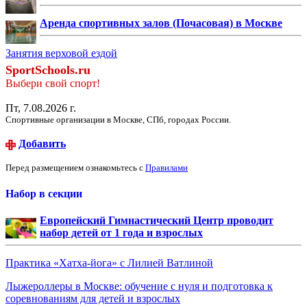
Аренда спортивных залов (Почасовая) в Москве
Занятия верховой ездой
SportSchools.ru
Выбери свой спорт!
Пт, 7.08.2026 г.
Спортивные организации в Москве, СПб, городах России.
Добавить
Перед размещением ознакомьтесь с
Правилами
Набор в секции
Европейский Гимнастический Центр проводит
набор детей от 1 года и взрослых
Практика «Хатха-йога» с Лилией Ватлиной
Лыжероллеры в Москве: обучение с нуля и подготовка к
соревнованиям для детей и взрослых