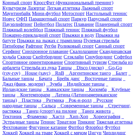
Конный спорт
КроссФит (функциональный тренинг)
Культуризм
Лазертаг
Легкая атлетика
Лыжный спорт
Маунтинбайк
Мини-футбол
Мотоспорт
Настольный теннис
Новус
ОФП
Парашютный спорт
Паркур
Парусный спорт
Пауэрлифтинг
Пейнтбол
Пилатес
Плавание
Планерный спорт
Пляжный волейбол
Пляжный теннис
Пляжный футбол
Пожарно-прикладной спорт
Прыжки в воду
Прыжки на
батуте
Прыжки на лыжах с трамплина
Пулевая стрельба
Пятиборье
Рафтинг
Регби
Роликовый спорт
Санный спорт
Серфинг
Синхронное плавание
Скалолазание
Скандинавская
ходьба
Сквош
Скейтбординг
Слэклайн
Сноубординг
Софтбол
Спортивное ориентирование
Спортивный туризм
Стрельба из
арбалета
Стрельба из лука
Танцы
Disco (диско)
Go-Go
(гоу-гоу)
House (хаус)
RnB
Аргентинское танго
Балет
Бальные танцы
Бачата
Брейк данс
Восточные танцы
Джаз (фанк, модерн)
Зумба
Индийские танцы
Ирландские танцы
Кавказские танцы
Кизомба
Клубные
танцы
Контемпорари
Латина (Латиноамериканские
танцы)
Пластика
Ритмика
Рок-н-ролл
Русские
народные танцы
Сальса
Современные танцы
Стретчинг,
растяжка
Танец (спорт) на пилоне
Танец живота
Тектоник
Фламенко
Хастл
Хип-Хоп
Хореография
Эстрадные танцы
Теннис
Триатлон
Трикинг
Тяжелая атлетика
Фехтование
Фигурное катание
Фитбол
Флорбол
Футбол
Хоккей
Хоккей на траве
Хоккей с мячом
Цигун
Чирлидинг