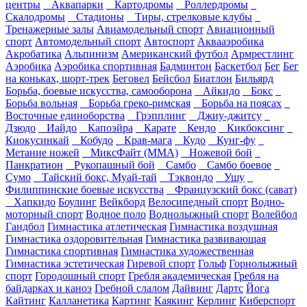
центры
Аквапарки
Картодромы
Роллердромы
Скалодромы
Стадионы
Тиры, стрелковые клубы
Тренажерные залы
Авиамодельный спорт
Авиационный
спорт
Автомодельный спорт
Автоспорт
Аквааэробика
Акробатика
Альпинизм
Американский футбол
Армрестлинг
Аэробика
Аэробика спортивная
Бадминтон
Баскетбол
Бег
Бег
на коньках, шорт-трек
Беговел
Бейсбол
Биатлон
Бильярд
Борьба, боевые искусства, самооборона
Айкидо
Бокс
Борьба вольная
Борьба греко-римская
Борьба на поясах
Восточные единоборства
Грэпплинг
Джиу-джитсу
Дзюдо
Иайдо
Капоэйра
Карате
Кендо
Кикбоксинг
Киокусинкай
Кобудо
Крав-мага
Кудо
Кунг-фу
Метание ножей
МиксФайт (ММА)
Ножевой бой
Панкратион
Рукопашный бой
Самбо
Самбо боевое
Сумо
Тайский бокс, Муай-тай
Тэквондо
Ушу
Филиппинские боевые искусства
Французский бокс (сават)
Хапкидо
Боулинг
Вейкборд
Велосипедный спорт
Водно-
моторный спорт
Водное поло
Воднолыжный спорт
Волейбол
Гандбол
Гимнастика атлетическая
Гимнастика воздушная
Гимнастика оздоровительная
Гимнастика развивающая
Гимнастика спортивная
Гимнастика художественная
Гимнастика эстетическая
Гиревой спорт
Гольф
Горнолыжный
спорт
Городошный спорт
Гребля академическая
Гребля на
байдарках и каноэ
Гребной слалом
Дайвинг
Дартс
Йога
Кайтинг
Калланетика
Картинг
Каякинг
Керлинг
Киберспорт