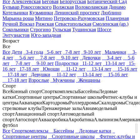
Все
Алексеевская
Беговая
Белорусская
Ботанический Сад
Бульвар Рокоссовского
Волжская
Волоколамская
Динамо
Котельники
Кузьминки
Ленинский проспект
Люблино
Марьина роща
Митино
Петровско-Разумовская
Планерная
Речной Вокзал
Рижская
Севастопольская
Смоленская (ар.)
Сокольники
Строгино
Тульская
Тушинская
Шоссе
Энтузиастов
Юго-западная
Возраст
Все
Все
Дети
3-4 года
5-6 лет
7-8 лет
9-10 лет
Мальчики
3-
4 лет
5-6 лет
7-8 лет
9-10 лет
Девочки
3-4 лет
5-6
лет
7-8 лет
9-10 лет
Подростки
11-12 лет
13-14 лет
15-
16 лет
17-18 лет
Юноши
11-12 лет
13-14 лет
15-16 лет
17-18 лет
Девушки
11-12 лет
13-14 лет
15-16 лет
17-18 лет
Взрослые
Мужчины
Женщины
Спорт
Все
Конный спорт
Спорткомплексы
Бассейны
Ледовые
катки
Спортивные центры
Спортивные школы
Фитнес-клубы и
центры
Аквапарки
Картодромы
Роллердромы
Скалодромы
Стади
стрелковые клубы
Тренажерные залы
Авиамодельный
спорт
Авиационный спорт
Автомодельный
спорт
Автоспорт
Аквааэробика
Акробатика
Альпинизм
Американ
футбол
Все
Спорткомплексы
Бассейны
Ледовые катки
Спортивные центры
Спортивные школы
Фитнес-клубы и