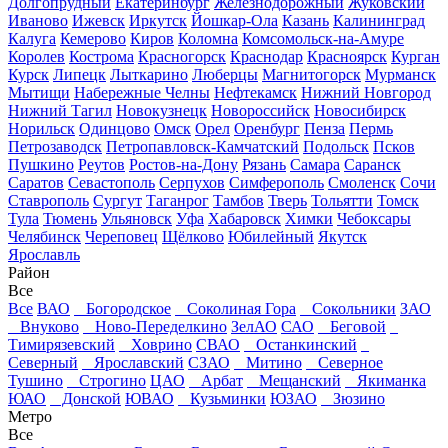
Долгопрудный
Екатеринбург
Железнодорожный
Жуковский
Иваново
Ижевск
Иркутск
Йошкар-Ола
Казань
Калининград
Калуга
Кемерово
Киров
Коломна
Комсомольск-на-Амуре
Королев
Кострома
Красногорск
Краснодар
Красноярск
Курган
Курск
Липецк
Лыткарино
Люберцы
Магнитогорск
Мурманск
Мытищи
Набережные Челны
Нефтекамск
Нижний Новгород
Нижний Тагил
Новокузнецк
Новороссийск
Новосибирск
Норильск
Одинцово
Омск
Орел
Оренбург
Пенза
Пермь
Петрозаводск
Петропавловск-Камчатский
Подольск
Псков
Пушкино
Реутов
Ростов-на-Дону
Рязань
Самара
Саранск
Саратов
Севастополь
Серпухов
Симферополь
Смоленск
Сочи
Ставрополь
Сургут
Таганрог
Тамбов
Тверь
Тольятти
Томск
Тула
Тюмень
Ульяновск
Уфа
Хабаровск
Химки
Чебоксары
Челябинск
Череповец
Щёлково
Юбилейный
Якутск
Ярославль
Район
Все
Все
ВАО
Богородское
Соколиная Гора
Сокольники
ЗАО
Внуково
Ново-Переделкино
ЗелАО
САО
Беговой
Тимирязевский
Ховрино
СВАО
Останкинский
Северный
Ярославский
СЗАО
Митино
Северное
Тушино
Строгино
ЦАО
Арбат
Мещанский
Якиманка
ЮАО
Донской
ЮВАО
Кузьминки
ЮЗАО
Зюзино
Метро
Все