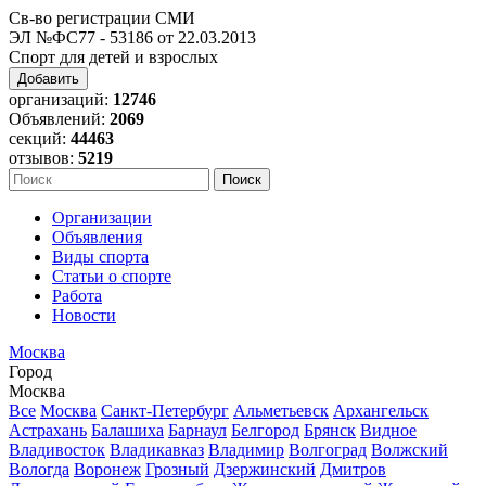
Св-во регистрации СМИ
ЭЛ №ФС77 - 53186 от 22.03.2013
Спорт для детей и взрослых
Добавить
организаций:
12746
Объявлений:
2069
секций:
44463
отзывов:
5219
Организации
Объявления
Виды спорта
Статьи о спорте
Работа
Новости
Москва
Город
Москва
Все
Москва
Санкт-Петербург
Альметьевск
Архангельск
Астрахань
Балашиха
Барнаул
Белгород
Брянск
Видное
Владивосток
Владикавказ
Владимир
Волгоград
Волжский
Вологда
Воронеж
Грозный
Дзержинский
Дмитров