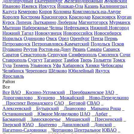
Долгопрудный
Екатеринбург
Железнодорожный
Жуковский
Иваново
Ижевск
Иркутск
Йошкар-Ола
Казань
Калининград
Калуга
Кемерово
Киров
Коломна
Комсомольск-на-Амуре
Королев
Кострома
Красногорск
Краснодар
Красноярск
Курган
Курск
Липецк
Лыткарино
Люберцы
Магнитогорск
Мурманск
Мытищи
Набережные Челны
Нефтекамск
Нижний Новгород
Нижний Тагил
Новокузнецк
Новороссийск
Новосибирск
Норильск
Одинцово
Омск
Орел
Оренбург
Пенза
Пермь
Петрозаводск
Петропавловск-Камчатский
Подольск
Псков
Пушкино
Реутов
Ростов-на-Дону
Рязань
Самара
Саранск
Саратов
Севастополь
Серпухов
Симферополь
Смоленск
Сочи
Ставрополь
Сургут
Таганрог
Тамбов
Тверь
Тольятти
Томск
Тула
Тюмень
Ульяновск
Уфа
Хабаровск
Химки
Чебоксары
Челябинск
Череповец
Щёлково
Юбилейный
Якутск
Ярославль
Район
Все
Все
ВАО
Косино-Ухтомский
Преображенское
ЗАО
Дорогомилово
Кунцево
Можайский
Ново-Переделкино
Проспект Вернадского
САО
Беговой
СВАО
Алексеевский
Бутырский
Лианозово
Марьина Роща
Останкинский
Южное Медведково
ЦАО
Арбат
Басманный
Замоскворечье
Мещанский
Пресненский
Тверской
ЮАО
Братеево
Даниловский
Донской
Нагатино-Садовники
Чертаново Центральное
ЮВАО