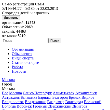
Св-во регистрации СМИ
ЭЛ №ФС77 - 53186 от 22.03.2013
Спорт для детей и взрослых
Добавить
организаций:
12743
Объявлений:
2069
секций:
44463
отзывов:
5219
Организации
Объявления
Виды спорта
Статьи о спорте
Работа
Новости
Москва
Город
Москва
Все
Москва
Санкт-Петербург
Альметьевск
Архангельск
Астрахань
Балашиха
Барнаул
Белгород
Брянск
Видное
Владивосток
Владикавказ
Владимир
Волгоград
Волжский
Вологда
Воронеж
Грозный
Дзержинский
Дмитров