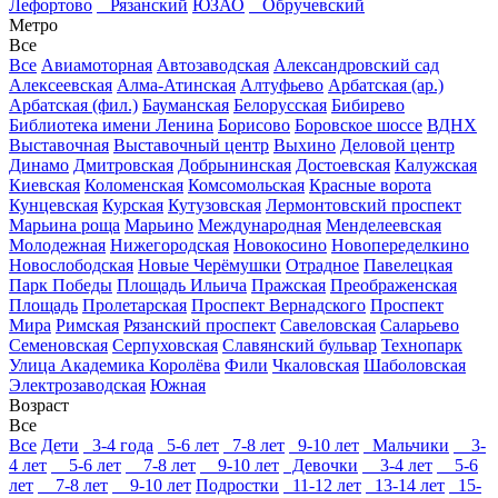
Лефортово
Рязанский
ЮЗАО
Обручевский
Метро
Все
Все
Авиамоторная
Автозаводская
Александровский сад
Алексеевская
Алма-Атинская
Алтуфьево
Арбатская (ар.)
Арбатская (фил.)
Бауманская
Белорусская
Бибирево
Библиотека имени Ленина
Борисово
Боровское шоссе
ВДНХ
Выставочная
Выставочный центр
Выхино
Деловой центр
Динамо
Дмитровская
Добрынинская
Достоевская
Калужская
Киевская
Коломенская
Комсомольская
Красные ворота
Кунцевская
Курская
Кутузовская
Лермонтовский проспект
Марьина роща
Марьино
Международная
Менделеевская
Молодежная
Нижегородская
Новокосино
Новопеределкино
Новослободская
Новые Черёмушки
Отрадное
Павелецкая
Парк Победы
Площадь Ильича
Пражская
Преображенская
Площадь
Пролетарская
Проспект Вернадского
Проспект
Мира
Римская
Рязанский проспект
Савеловская
Саларьево
Семеновская
Серпуховская
Славянский бульвар
Технопарк
Улица Академика Королёва
Фили
Чкаловская
Шаболовская
Электрозаводская
Южная
Возраст
Все
Все
Дети
3-4 года
5-6 лет
7-8 лет
9-10 лет
Мальчики
3-
4 лет
5-6 лет
7-8 лет
9-10 лет
Девочки
3-4 лет
5-6
лет
7-8 лет
9-10 лет
Подростки
11-12 лет
13-14 лет
15-