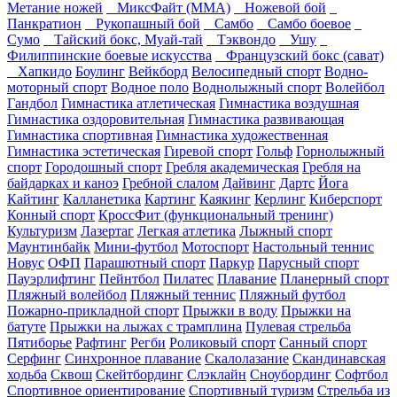
Метание ножей
МиксФайт (ММА)
Ножевой бой
Панкратион
Рукопашный бой
Самбо
Самбо боевое
Сумо
Тайский бокс, Муай-тай
Тэквондо
Ушу
Филиппинские боевые искусства
Французский бокс (сават)
Хапкидо
Боулинг
Вейкборд
Велосипедный спорт
Водно-
моторный спорт
Водное поло
Воднолыжный спорт
Волейбол
Гандбол
Гимнастика атлетическая
Гимнастика воздушная
Гимнастика оздоровительная
Гимнастика развивающая
Гимнастика спортивная
Гимнастика художественная
Гимнастика эстетическая
Гиревой спорт
Гольф
Горнолыжный
спорт
Городошный спорт
Гребля академическая
Гребля на
байдарках и каноэ
Гребной слалом
Дайвинг
Дартс
Йога
Кайтинг
Калланетика
Картинг
Каякинг
Керлинг
Киберспорт
Конный спорт
КроссФит (функциональный тренинг)
Культуризм
Лазертаг
Легкая атлетика
Лыжный спорт
Маунтинбайк
Мини-футбол
Мотоспорт
Настольный теннис
Новус
ОФП
Парашютный спорт
Паркур
Парусный спорт
Пауэрлифтинг
Пейнтбол
Пилатес
Плавание
Планерный спорт
Пляжный волейбол
Пляжный теннис
Пляжный футбол
Пожарно-прикладной спорт
Прыжки в воду
Прыжки на
батуте
Прыжки на лыжах с трамплина
Пулевая стрельба
Пятиборье
Рафтинг
Регби
Роликовый спорт
Санный спорт
Серфинг
Синхронное плавание
Скалолазание
Скандинавская
ходьба
Сквош
Скейтбординг
Слэклайн
Сноубординг
Софтбол
Спортивное ориентирование
Спортивный туризм
Стрельба из