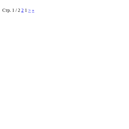
Стр. 1 / 2
2
1
>
»