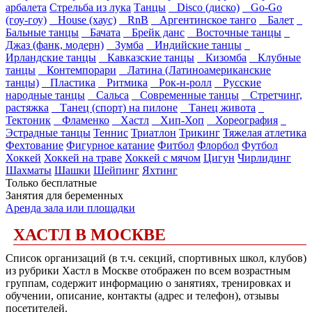
арбалета
Стрельба из лука
Танцы
Disco (диско)
Go-Go
(гоу-гоу)
House (хаус)
RnB
Аргентинское танго
Балет
Бальные танцы
Бачата
Брейк данс
Восточные танцы
Джаз (фанк, модерн)
Зумба
Индийские танцы
Ирландские танцы
Кавказские танцы
Кизомба
Клубные
танцы
Контемпорари
Латина (Латиноамериканские
танцы)
Пластика
Ритмика
Рок-н-ролл
Русские
народные танцы
Сальса
Современные танцы
Стретчинг,
растяжка
Танец (спорт) на пилоне
Танец живота
Тектоник
Фламенко
Хастл
Хип-Хоп
Хореография
Эстрадные танцы
Теннис
Триатлон
Трикинг
Тяжелая атлетика
Фехтование
Фигурное катание
Фитбол
Флорбол
Футбол
Хоккей
Хоккей на траве
Хоккей с мячом
Цигун
Чирлидинг
Шахматы
Шашки
Шейпинг
Яхтинг
Только бесплатные
Занятия для беременных
Аренда зала или площадки
ХАСТЛ В МОСКВЕ
Список организаций (в т.ч. секций, спортивных школ, клубов)
из рубрики Хастл в Москве отображен по всем возрастным
группам, содержит информацию о занятиях, тренировках и
обучении, описание, контакты (адрес и телефон), отзывы
посетителей.