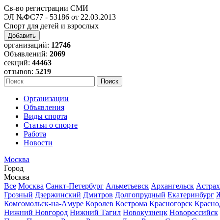
Св-во регистрации СМИ
ЭЛ №ФС77 - 53186 от 22.03.2013
Спорт для детей и взрослых
Добавить
организаций:
12746
Объявлений:
2069
секций:
44463
отзывов:
5219
Организации
Объявления
Виды спорта
Статьи о спорте
Работа
Новости
Москва
Город
Москва
Все
Москва
Санкт-Петербург
Альметьевск
Архангельск
Астрах
Грозный
Дзержинский
Дмитров
Долгопрудный
Екатеринбург
Комсомольск-на-Амуре
Королев
Кострома
Красногорск
Красно
Нижний Новгород
Нижний Тагил
Новокузнецк
Новороссийск