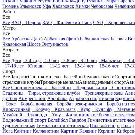
Псков
Пушкино
Реутов
Ростов-на-Дону
Рязань
Самара
Саранск
Тюмень
Ульяновск
Уфа
Хабаровск
Химки
Чебоксары
Челябинс
Район
Все
Все
ВАО
Перово
ЗАО
Филёвский Парк
САО
Хорошёвски
Метро
Все
Все
Арбатская (ар.)
Арбатская (фил.)
Бабушкинская
Беговая
Вол
Чкаловская
Шоссе Энтузиастов
Возраст
Все
Все
Дети
3-4 года
5-6 лет
7-8 лет
9-10 лет
Мальчики
3-4 
17-18 лет
Юноши
11-12 лет
13-14 лет
15-16 лет
17-18
Спорт
Все
Лазертаг
Спорткомплексы
Бассейны
Ледовые катки
Спортивн
стрелковые клубы
Тренажерные залы
Авиамодельный спорт
Ави
Все
Спорткомплексы
Бассейны
Ледовые катки
Спортивны
Стадионы
Тиры, стрелковые клубы
Тренажерные залы
Авиа
футбол
Армрестлинг
Аэробика
Аэробика спортивная
Бадминт
Бокс
Борьба вольная
Борьба греко-римская
Борьба на поя
Киокусинкай
Кобудо
Крав-мага
Кудо
Кунг-фу
Метание
Муай-тай
Тэквондо
Ушу
Филиппинские боевые искусств
Воднолыжный спорт
Волейбол
Гандбол
Гимнастика атлетичес
художественная
Гимнастика эстетическая
Гиревой спорт
Гольф
Йога
Кайтинг
Калланетика
Картинг
Каякинг
Керлинг
Киберсп