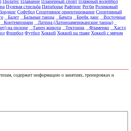
л
Пилатес
Плавание
Планерный спорт
Пляжный волейбол
на
Пулевая стрельба
Пятиборье
Рафтинг
Регби
Роликовый
бординг
Софтбол
Спортивное ориентирование
Спортивный
го
Балет
Бальные танцы
Бачата
Брейк данс
Восточные
Контемпорари
Латина (Латиноамериканские танцы)
рт) на пилоне
Танец живота
Тектоник
Фламенко
Хастл
ол
Флорбол
Футбол
Хоккей
Хоккей на траве
Хоккей с мячом
руппам, содержит информацию о занятиях, тренировках и