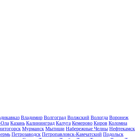
дикавказ
Владимир
Волгоград
Волжский
Вологда
Воронеж
-Ола
Казань
Калининград
Калуга
Кемерово
Киров
Коломна
нитогорск
Мурманск
Мытищи
Набережные Челны
Нефтекамск
ермь
Петрозаводск
Петропавловск-Камчатский
Подольск