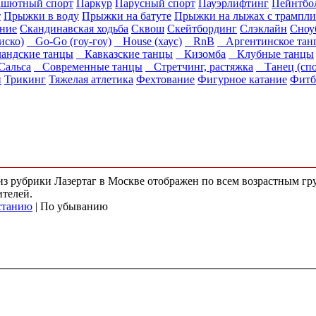
ашютный спорт
Паркур
Парусный спорт
Пауэрлифтинг
Пейнтбо
т
Прыжки в воду
Прыжки на батуте
Прыжки на лыжах с трампли
ание
Скандинавская ходьба
Сквош
Скейтбординг
Слэклайн
Сноу
иско)
Go-Go (гоу-гоу)
House (хаус)
RnB
Аргентинское тан
ндские танцы
Кавказские танцы
Кизомба
Клубные танцы
альса
Современные танцы
Стретчинг, растяжка
Танец (спо
н
Трикинг
Тяжелая атлетика
Фехтование
Фигурное катание
Фитб
 из рубрики Лазертаг в Москве отображен по всем возрастным г
ителей.
станию
| По убыванию