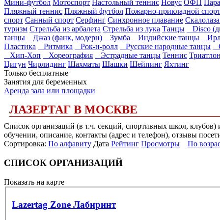
Мини-футбол
Мотоспорт
Настольный теннис
Новус
ОФП
Пар
Пляжный теннис
Пляжный футбол
Пожарно-прикладной спор
спорт
Санный спорт
Серфинг
Синхронное плавание
Скалолаз
туризм
Стрельба из арбалета
Стрельба из лука
Танцы
Disco (д
танцы
Джаз (фанк, модерн)
Зумба
Индийские танцы
Ирла
Пластика
Ритмика
Рок-н-ролл
Русские народные танцы
С
Хип-Хоп
Хореография
Эстрадные танцы
Теннис
Триатло
Цигун
Чирлидинг
Шахматы
Шашки
Шейпинг
Яхтинг
Только бесплатные
Занятия для беременных
Аренда зала или площадки
ЛАЗЕРТАГ В МОСКВЕ
Список организаций (в т.ч. секций, спортивных школ, клубов)
обучении, описание, контакты (адрес и телефон), отзывы посет
Сортировка:
По алфавиту
Дата
Рейтинг
Просмотры
По возра
СПИСОК ОРГАНИЗАЦИЙ
Показать на карте
Lazertag Zone Лабиринт