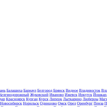
ань
Балашиха
Барнаул
Белгород
Брянск
Видное
Владивосток
Вла
Железнодорожный
Жуковский
Иваново
Ижевск
Иркутск
Йошкар
дар
Красноярск
Курган
Курск
Липецк
Лыткарино
Люберцы
Маг
Новосибирск
Норильск
Одинцово
Омск
Орел
Оренбург
Пенза
П