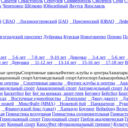
Саратов
Севастополь
Серпухов
Симферополь
Смоленск
Сочи
С
к
Череповец
Щёлково
Юбилейный
Якутск
Ярославль
й
СВАО
Лосиноостровский
ЦАО
Пресненский
ЮВАО
Лефо
гоградский проспект
Дубровка
Курская
Новогиреево
Перово
Пи
лет
5-6 лет
7-8 лет
9-10 лет
Девочки
3-4 лет
5-6 лет
 лет
Девушки
11-12 лет
13-14 лет
15-16 лет
17-18 лет
В
ые центры
Спортивные школы
Фитнес-клубы и центры
Аквапарк
ационный спорт
Автомодельный спорт
Автоспорт
Аквааэробика
А
е центры
Спортивные школы
Фитнес-клубы и центры
Аква
модельный спорт
Авиационный спорт
Автомодельный спорт
А
он
Баскетбол
Бег
Бег на коньках, шорт-трек
Беговел
Бейсбол
Биат
сах
Восточные единоборства
Грэпплинг
Джиу-джитсу
Дз
 ножей
МиксФайт (ММА)
Ножевой бой
Панкратион
Руко
а
Французский бокс (сават)
Хапкидо
Боулинг
Вейкборд
Велос
кая
Гимнастика воздушная
Гимнастика оздоровительная
Гимнаст
Горнолыжный спорт
Городошный спорт
Гребля академическая
Г
орт
Конный спорт
КроссФит (функциональный тренинг)
Культу