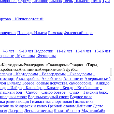
таврополь
Сургут
Таганрог
Тамбов
Тверь
Тольятти
Томск
Тула
ртово
Южнопортовый
онерская
Площадь Ильича
Римская
Филевский парк
7-8 лет
9-10 лет
Подростки
11-12 лет
13-14 лет
15-16 лет
зрослые
Мужчины
Женщины
и
Картодромы
Роллердромы
Скалодромы
Стадионы
Тиры,
кробатика
Альпинизм
Американский футбол
парки
Картодромы
Роллердромы
Скалодромы
втоспорт
Аквааэробика
Акробатика
Альпинизм
Американский
лон
Бильярд
Борьба, боевые искусства, самооборона
Айкидо
юдо
Иайдо
Капоэйра
Карате
Кендо
Кикбоксинг
пашный бой
Самбо
Самбо боевое
Сумо
Тайский бокс,
ипедный спорт
Водно-моторный спорт
Водное поло
ика развивающая
Гимнастика спортивная
Гимнастика
ребля на байдарках и каноэ
Гребной слалом
Дайвинг
Дартс
ризм
Лазертаг
Легкая атлетика
Лыжный спорт
Маунтинбайк