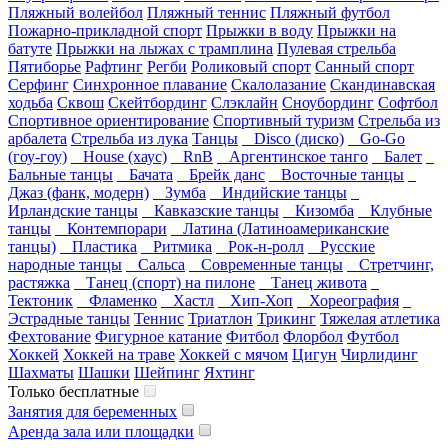
Пляжный волейбол
Пляжный теннис
Пляжный футбол
Пожарно-прикладной спорт
Прыжки в воду
Прыжки на
батуте
Прыжки на лыжах с трамплина
Пулевая стрельба
Пятиборье
Рафтинг
Регби
Роликовый спорт
Санный спорт
Серфинг
Синхронное плавание
Скалолазание
Скандинавская
ходьба
Сквош
Скейтбординг
Слэклайн
Сноубординг
Софтбол
Спортивное ориентирование
Спортивный туризм
Стрельба из
арбалета
Стрельба из лука
Танцы
Disco (диско)
Go-Go
(гоу-гоу)
House (хаус)
RnB
Аргентинское танго
Балет
Бальные танцы
Бачата
Брейк данс
Восточные танцы
Джаз (фанк, модерн)
Зумба
Индийские танцы
Ирландские танцы
Кавказские танцы
Кизомба
Клубные
танцы
Контемпорари
Латина (Латиноамериканские
танцы)
Пластика
Ритмика
Рок-н-ролл
Русские
народные танцы
Сальса
Современные танцы
Стретчинг,
растяжка
Танец (спорт) на пилоне
Танец живота
Тектоник
Фламенко
Хастл
Хип-Хоп
Хореография
Эстрадные танцы
Теннис
Триатлон
Трикинг
Тяжелая атлетика
Фехтование
Фигурное катание
Фитбол
Флорбол
Футбол
Хоккей
Хоккей на траве
Хоккей с мячом
Цигун
Чирлидинг
Шахматы
Шашки
Шейпинг
Яхтинг
Только бесплатные
Занятия для беременных
Аренда зала или площадки