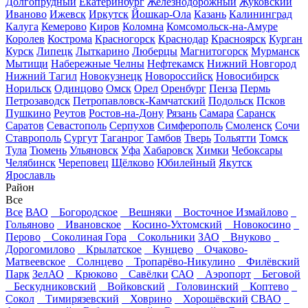
Долгопрудный
Екатеринбург
Железнодорожный
Жуковский
Иваново
Ижевск
Иркутск
Йошкар-Ола
Казань
Калининград
Калуга
Кемерово
Киров
Коломна
Комсомольск-на-Амуре
Королев
Кострома
Красногорск
Краснодар
Красноярск
Курган
Курск
Липецк
Лыткарино
Люберцы
Магнитогорск
Мурманск
Мытищи
Набережные Челны
Нефтекамск
Нижний Новгород
Нижний Тагил
Новокузнецк
Новороссийск
Новосибирск
Норильск
Одинцово
Омск
Орел
Оренбург
Пенза
Пермь
Петрозаводск
Петропавловск-Камчатский
Подольск
Псков
Пушкино
Реутов
Ростов-на-Дону
Рязань
Самара
Саранск
Саратов
Севастополь
Серпухов
Симферополь
Смоленск
Сочи
Ставрополь
Сургут
Таганрог
Тамбов
Тверь
Тольятти
Томск
Тула
Тюмень
Ульяновск
Уфа
Хабаровск
Химки
Чебоксары
Челябинск
Череповец
Щёлково
Юбилейный
Якутск
Ярославль
Район
Все
Все
ВАО
Богородское
Вешняки
Восточное Измайлово
Гольяново
Ивановское
Косино-Ухтомский
Новокосино
Перово
Соколиная Гора
Сокольники
ЗАО
Внуково
Дорогомилово
Крылатское
Кунцево
Очаково-
Матвеевское
Солнцево
Тропарёво-Никулино
Филёвский
Парк
ЗелАО
Крюково
Савёлки
САО
Аэропорт
Беговой
Бескудниковский
Войковский
Головинский
Коптево
Сокол
Тимирязевский
Ховрино
Хорошёвский
СВАО