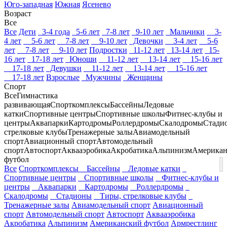
Юго-западная
Южная
Ясенево
Возраст
Все
Все
Дети
3-4 года
5-6 лет
7-8 лет
9-10 лет
Мальчики
3-
4 лет
5-6 лет
7-8 лет
9-10 лет
Девочки
3-4 лет
5-6
лет
7-8 лет
9-10 лет
Подростки
11-12 лет
13-14 лет
15-
16 лет
17-18 лет
Юноши
11-12 лет
13-14 лет
15-16 лет
17-18 лет
Девушки
11-12 лет
13-14 лет
15-16 лет
17-18 лет
Взрослые
Мужчины
Женщины
Спорт
Все
Гимнастика
развивающая
Спорткомплексы
Бассейны
Ледовые
катки
Спортивные центры
Спортивные школы
Фитнес-клубы и
центры
Аквапарки
Картодромы
Роллердромы
Скалодромы
Стади
стрелковые клубы
Тренажерные залы
Авиамодельный
спорт
Авиационный спорт
Автомодельный
спорт
Автоспорт
Аквааэробика
Акробатика
Альпинизм
Американ
футбол
Все
Спорткомплексы
Бассейны
Ледовые катки
Спортивные центры
Спортивные школы
Фитнес-клубы и
центры
Аквапарки
Картодромы
Роллердромы
Скалодромы
Стадионы
Тиры, стрелковые клубы
Тренажерные залы
Авиамодельный спорт
Авиационный
спорт
Автомодельный спорт
Автоспорт
Аквааэробика
Акробатика
Альпинизм
Американский футбол
Армрестлинг