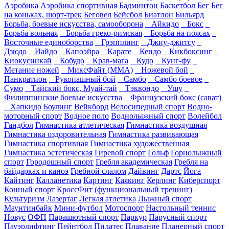
Аэробика
Аэробика спортивная
Бадминтон
Баскетбол
Бег
Бег
на коньках, шорт-трек
Беговел
Бейсбол
Биатлон
Бильярд
Борьба, боевые искусства, самооборона
Айкидо
Бокс
Борьба вольная
Борьба греко-римская
Борьба на поясах
Восточные единоборства
Грэпплинг
Джиу-джитсу
Дзюдо
Иайдо
Капоэйра
Карате
Кендо
Кикбоксинг
Киокусинкай
Кобудо
Крав-мага
Кудо
Кунг-фу
Метание ножей
МиксФайт (ММА)
Ножевой бой
Панкратион
Рукопашный бой
Самбо
Самбо боевое
Сумо
Тайский бокс, Муай-тай
Тэквондо
Ушу
Филиппинские боевые искусства
Французский бокс (сават)
Хапкидо
Боулинг
Вейкборд
Велосипедный спорт
Водно-
моторный спорт
Водное поло
Воднолыжный спорт
Волейбол
Гандбол
Гимнастика атлетическая
Гимнастика воздушная
Гимнастика оздоровительная
Гимнастика развивающая
Гимнастика спортивная
Гимнастика художественная
Гимнастика эстетическая
Гиревой спорт
Гольф
Горнолыжный
спорт
Городошный спорт
Гребля академическая
Гребля на
байдарках и каноэ
Гребной слалом
Дайвинг
Дартс
Йога
Кайтинг
Калланетика
Картинг
Каякинг
Керлинг
Киберспорт
Конный спорт
КроссФит (функциональный тренинг)
Культуризм
Лазертаг
Легкая атлетика
Лыжный спорт
Маунтинбайк
Мини-футбол
Мотоспорт
Настольный теннис
Новус
ОФП
Парашютный спорт
Паркур
Парусный спорт
Пауэрлифтинг
Пейнтбол
Пилатес
Плавание
Планерный спорт