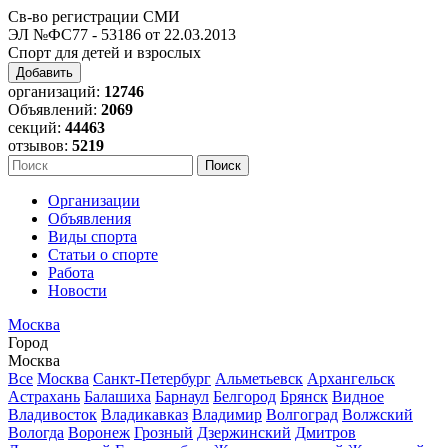
Св-во регистрации СМИ
ЭЛ №ФС77 - 53186 от 22.03.2013
Спорт для детей и взрослых
Добавить
организаций:
12746
Объявлений:
2069
секций:
44463
отзывов:
5219
Организации
Объявления
Виды спорта
Статьи о спорте
Работа
Новости
Москва
Город
Москва
Все
Москва
Санкт-Петербург
Альметьевск
Архангельск
Астрахань
Балашиха
Барнаул
Белгород
Брянск
Видное
Владивосток
Владикавказ
Владимир
Волгоград
Волжский
Вологда
Воронеж
Грозный
Дзержинский
Дмитров