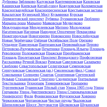
Дубровка
Зябликово
Калужская
Кантемировская
Каховская
Каширская
Киевская
Китай-город
Кожуховская
Коломенская
Красногвардейская
Краснопресненская
Крестьянская застава
Крылатское
Кузнецкий Мост
Кузьминки
Курская
Лермонтовский проспект
Лубянка
Лухмановская
Люблино
Марьина роща
Марьино
Маяковская
Медведково
Международная
Менделеевская
Митино
Молодежная
Нагатинская
Нагорная
Народное Ополчение
Некрасовка
Нижегородская
Новогиреево
Новокосино
Новослободская
Новые Черёмушки
Озёрная
Октябрьское Поле
Орехово
Отрадное
Павелецкая
Партизанская
Первомайская
Перово
Петровско-Разумовская
Печатники
Площадь Ильича
Площадь
Революции
Полежаевская
Пражская
Преображенская
Площадь
Пролетарская
Проспект Вернадского
Профсоюзная
Рассказовка
Речной Вокзал
Римская
Савеловская
Саларьево
Свиблово
Севастопольская
Селигерская
Семеновская
Серпуховская
Смоленская (ар.)
Смоленская (фил.)
Сокол
Сокольники
Солнцево
Спартак
Спортивная
Сретенский
бульвар
Стахановская
Строгино
Сходненская
Театральная
Текстильщики
Технопарк
Тимирязевская
Тропарево
Тургеневская
Тушинская
Тёплый стан
Улица 1905 года
Улица
Горчакова
Улица Дмитриевского
Улица Старокачаловская
Университет
Фили
Фонвизинская
Фрунзенская
Ховрино
Черкизовская
Чертановская
Чистые пруды
Чкаловская
Шипиловская
Шоссе Энтузиастов
Щелковская
Щукинская