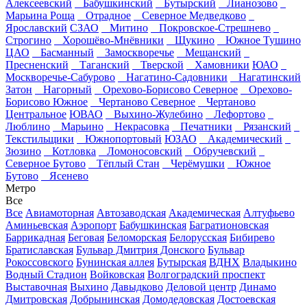
Алексеевский
Бабушкинский
Бутырский
Лианозово
Марьина Роща
Отрадное
Северное Медведково
Ярославский
СЗАО
Митино
Покровское-Стрешнево
Строгино
Хорошёво-Мнёвники
Щукино
Южное Тушино
ЦАО
Басманный
Замоскворечье
Мещанский
Пресненский
Таганский
Тверской
Хамовники
ЮАО
Москворечье-Сабурово
Нагатино-Садовники
Нагатинский
Затон
Нагорный
Орехово-Борисово Северное
Орехово-
Борисово Южное
Чертаново Северное
Чертаново
Центральное
ЮВАО
Выхино-Жулебино
Лефортово
Люблино
Марьино
Некрасовка
Печатники
Рязанский
Текстильщики
Южнопортовый
ЮЗАО
Академический
Зюзино
Котловка
Ломоносовский
Обручевский
Северное Бутово
Тёплый Стан
Черёмушки
Южное
Бутово
Ясенево
Метро
Все
Все
Авиамоторная
Автозаводская
Академическая
Алтуфьево
Аминьевская
Аэропорт
Бабушкинская
Багратионовская
Баррикадная
Беговая
Беломорская
Белорусская
Бибирево
Братиславская
Бульвар Дмитрия Донского
Бульвар
Рокоссовского
Бунинская аллея
Бутырская
ВДНХ
Владыкино
Водный Стадион
Войковская
Волгоградский проспект
Выставочная
Выхино
Давыдково
Деловой центр
Динамо
Дмитровская
Добрынинская
Домодедовская
Достоевская