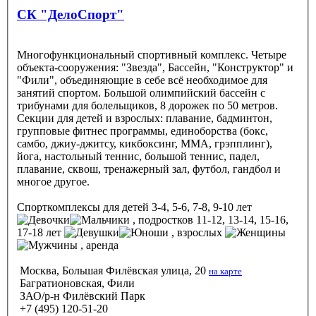
СК "ДелоСпорт"
Многофункциональный спортивный комплекс. Четыре
объекта-сооружения: "Звезда", Бассейн, "Конструктор" и
"Фили", объединяющие в себе всё необходимое для
занятий спортом. Большой олимпийский бассейн с
трибунами для болельщиков, 8 дорожек по 50 метров.
Секции для детей и взрослых: плавание, бадминтон,
групповые фитнес программы, единоборства (бокс,
самбо, джиу-джитсу, кикбоксинг, ММА, грэпплинг),
йога, настольный теннис, большой теннис, падел,
плавание, сквош, тренажерный зал, футбол, гандбол и
многое другое.
Спорткомплексы
для детей 3-4, 5-6, 7-8, 9-10 лет
, подростков 11-12, 13-14, 15-16,
17-18 лет
, взрослых
, аренда
Москва, Большая Филёвская улица, 20
на карте
Багратионовская, Фили
ЗАО/р-н Филёвский Парк
+7 (495) 120-51-20