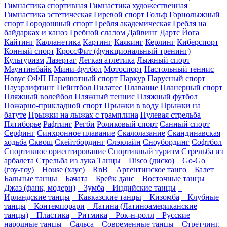
Гимнастика спортивная
Гимнастика художественная
Гимнастика эстетическая
Гиревой спорт
Гольф
Горнолыжный
спорт
Городошный спорт
Гребля академическая
Гребля на
байдарках и каноэ
Гребной слалом
Дайвинг
Дартс
Йога
Кайтинг
Калланетика
Картинг
Каякинг
Керлинг
Киберспорт
Конный спорт
КроссФит (функциональный тренинг)
Культуризм
Лазертаг
Легкая атлетика
Лыжный спорт
Маунтинбайк
Мини-футбол
Мотоспорт
Настольный теннис
Новус
ОФП
Парашютный спорт
Паркур
Парусный спорт
Пауэрлифтинг
Пейнтбол
Пилатес
Плавание
Планерный спорт
Пляжный волейбол
Пляжный теннис
Пляжный футбол
Пожарно-прикладной спорт
Прыжки в воду
Прыжки на
батуте
Прыжки на лыжах с трамплина
Пулевая стрельба
Пятиборье
Рафтинг
Регби
Роликовый спорт
Санный спорт
Серфинг
Синхронное плавание
Скалолазание
Скандинавская
ходьба
Сквош
Скейтбординг
Слэклайн
Сноубординг
Софтбол
Спортивное ориентирование
Спортивный туризм
Стрельба из
арбалета
Стрельба из лука
Танцы
Disco (диско)
Go-Go
(гоу-гоу)
House (хаус)
RnB
Аргентинское танго
Балет
Бальные танцы
Бачата
Брейк данс
Восточные танцы
Джаз (фанк, модерн)
Зумба
Индийские танцы
Ирландские танцы
Кавказские танцы
Кизомба
Клубные
танцы
Контемпорари
Латина (Латиноамериканские
танцы)
Пластика
Ритмика
Рок-н-ролл
Русские
народные танцы
Сальса
Современные танцы
Стретчинг,