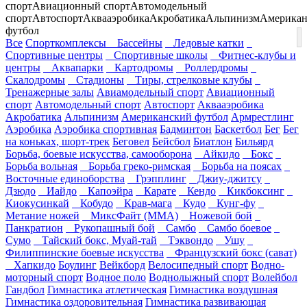
спорт
Авиационный спорт
Автомодельный
спорт
Автоспорт
Аквааэробика
Акробатика
Альпинизм
Американ
футбол
Все
Спорткомплексы
Бассейны
Ледовые катки
Спортивные центры
Спортивные школы
Фитнес-клубы и
центры
Аквапарки
Картодромы
Роллердромы
Скалодромы
Стадионы
Тиры, стрелковые клубы
Тренажерные залы
Авиамодельный спорт
Авиационный
спорт
Автомодельный спорт
Автоспорт
Аквааэробика
Акробатика
Альпинизм
Американский футбол
Армрестлинг
Аэробика
Аэробика спортивная
Бадминтон
Баскетбол
Бег
Бег
на коньках, шорт-трек
Беговел
Бейсбол
Биатлон
Бильярд
Борьба, боевые искусства, самооборона
Айкидо
Бокс
Борьба вольная
Борьба греко-римская
Борьба на поясах
Восточные единоборства
Грэпплинг
Джиу-джитсу
Дзюдо
Иайдо
Капоэйра
Карате
Кендо
Кикбоксинг
Киокусинкай
Кобудо
Крав-мага
Кудо
Кунг-фу
Метание ножей
МиксФайт (ММА)
Ножевой бой
Панкратион
Рукопашный бой
Самбо
Самбо боевое
Сумо
Тайский бокс, Муай-тай
Тэквондо
Ушу
Филиппинские боевые искусства
Французский бокс (сават)
Хапкидо
Боулинг
Вейкборд
Велосипедный спорт
Водно-
моторный спорт
Водное поло
Воднолыжный спорт
Волейбол
Гандбол
Гимнастика атлетическая
Гимнастика воздушная
Гимнастика оздоровительная
Гимнастика развивающая