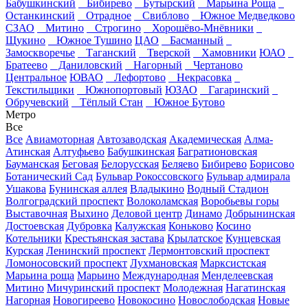
Бабушкинский
Бибирево
Бутырский
Марьина Роща
Останкинский
Отрадное
Свиблово
Южное Медведково
СЗАО
Митино
Строгино
Хорошёво-Мнёвники
Щукино
Южное Тушино
ЦАО
Басманный
Замоскворечье
Таганский
Тверской
Хамовники
ЮАО
Братеево
Даниловский
Нагорный
Чертаново
Центральное
ЮВАО
Лефортово
Некрасовка
Текстильщики
Южнопортовый
ЮЗАО
Гагаринский
Обручевский
Тёплый Стан
Южное Бутово
Метро
Все
Все
Авиамоторная
Автозаводская
Академическая
Алма-
Атинская
Алтуфьево
Бабушкинская
Багратионовская
Бауманская
Беговая
Белорусская
Беляево
Бибирево
Борисово
Ботанический Сад
Бульвар Рокоссовского
Бульвар адмирала
Ушакова
Бунинская аллея
Владыкино
Водный Стадион
Волгоградский проспект
Волоколамская
Воробьевы горы
Выставочная
Выхино
Деловой центр
Динамо
Добрынинская
Достоевская
Дубровка
Калужская
Коньково
Косино
Котельники
Крестьянская застава
Крылатское
Кунцевская
Курская
Ленинский проспект
Лермонтовский проспект
Ломоносовский проспект
Лухмановская
Марксистская
Марьина роща
Марьино
Международная
Менделеевская
Митино
Мичуринский проспект
Молодежная
Нагатинская
Нагорная
Новогиреево
Новокосино
Новослободская
Новые