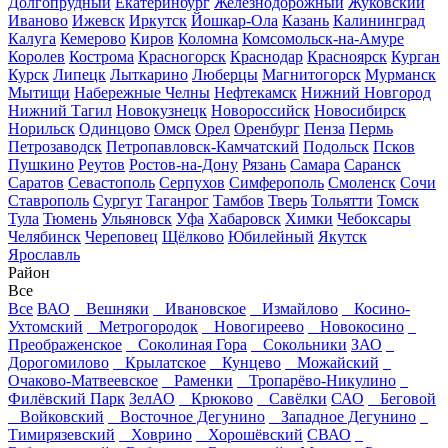
Долгопрудный
Екатеринбург
Железнодорожный
Жуковский
Иваново
Ижевск
Иркутск
Йошкар-Ола
Казань
Калининград
Калуга
Кемерово
Киров
Коломна
Комсомольск-на-Амуре
Королев
Кострома
Красногорск
Краснодар
Красноярск
Курган
Курск
Липецк
Лыткарино
Люберцы
Магнитогорск
Мурманск
Мытищи
Набережные Челны
Нефтекамск
Нижний Новгород
Нижний Тагил
Новокузнецк
Новороссийск
Новосибирск
Норильск
Одинцово
Омск
Орел
Оренбург
Пенза
Пермь
Петрозаводск
Петропавловск-Камчатский
Подольск
Псков
Пушкино
Реутов
Ростов-на-Дону
Рязань
Самара
Саранск
Саратов
Севастополь
Серпухов
Симферополь
Смоленск
Сочи
Ставрополь
Сургут
Таганрог
Тамбов
Тверь
Тольятти
Томск
Тула
Тюмень
Ульяновск
Уфа
Хабаровск
Химки
Чебоксары
Челябинск
Череповец
Щёлково
Юбилейный
Якутск
Ярославль
Район
Все
Все
ВАО
Вешняки
Ивановское
Измайлово
Косино-
Ухтомский
Метрогородок
Новогиреево
Новокосино
Преображенское
Соколиная Гора
Сокольники
ЗАО
Дорогомилово
Крылатское
Кунцево
Можайский
Очаково-Матвеевское
Раменки
Тропарёво-Никулино
Филёвский Парк
ЗелАО
Крюково
Савёлки
САО
Беговой
Войковский
Восточное Дегунино
Западное Дегунино
Тимирязевский
Ховрино
Хорошёвский
СВАО