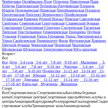
Черёмушки
Октябрьское Поле
Отрадное
Павелецкая
Парк
Победы
Партизанская
Петровско-Разумовская
Площадь
Ильича
Полежаевская
Пражская
Преображенская Площадь
Пролетарская
Проспект Вернадского
Профсоюзная
Пушкинская
Раменки
Речной Вокзал
Римская
Савеловская
Свиблово
Семеновская
Серпуховская
Славянский бульвар
Сокольники
Спортивная
Строгино
Сходненская
Таганская
Тверская
Текстильщики
Тимирязевская
Тропарево
Трубная
Тульская
Тушинская
Улица Горчакова
Улица Дмитриевского
Улица Скобелевская
Университет
Фили
Фрунзенская
Ховрино
Цветной бульвар
Черкизовская
Чеховская
Чкаловская
Щелковская
Щукинская
Электрозаводская
Юго-западная
Возраст
Все
Все
Дети
3-4 года
5-6 лет
7-8 лет
9-10 лет
Мальчики
3-
4 лет
5-6 лет
7-8 лет
9-10 лет
Девочки
3-4 лет
5-6
лет
7-8 лет
9-10 лет
Подростки
11-12 лет
13-14 лет
15-
16 лет
17-18 лет
Юноши
11-12 лет
13-14 лет
15-16 лет
17-18 лет
Девушки
11-12 лет
13-14 лет
15-16 лет
17-18 лет
Взрослые
Мужчины
Женщины
Спорт
Все
Спорткомплексы
Спорткомплексы
Бассейны
Ледовые
катки
Спортивные центры
Спортивные школы
Фитнес-клубы и
центры
Аквапарки
Картодромы
Роллердромы
Скалодромы
Стади
стрелковые клубы
Тренажерные залы
Авиамодельный