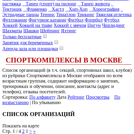
растяжка
Танец (спорт) на пилоне
Танец живота
Тектоник
Фламенко
Хастл
Хип-Хоп
Хореография
Эстрадные танцы
Теннис
Триатлон
Трикинг
Тяжелая атлетика
Фехтование
Фигурное катание
Фитбол
Флорбол
Футбол
Хоккей
Хоккей на траве
Хоккей с мячом
Цигун
Чирлидинг
Шахматы
Шашки
Шейпинг
Яхтинг
Только бесплатные
Занятия для беременных
Аренда зала или площадки
СПОРТКОМПЛЕКСЫ В МОСКВЕ
Список организаций (в т.ч. секций, спортивных школ, клубов)
из рубрики Спорткомплексы в Москве отображен по всем
возрастным группам, содержит информацию о занятиях,
тренировках и обучении, описание, контакты (адрес и
телефон), отзывы посетителей.
Сортировка:
По алфавиту
Дата
Рейтинг
Просмотры
По
возрастанию
| По убыванию
СПИСОК ОРГАНИЗАЦИЙ
Показать на карте
Стр. 1 / 4
2
1
>
»