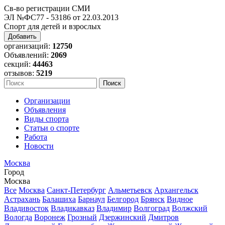
Св-во регистрации СМИ
ЭЛ №ФС77 - 53186 от 22.03.2013
Спорт для детей и взрослых
Добавить
организаций:
12750
Объявлений:
2069
секций:
44463
отзывов:
5219
Организации
Объявления
Виды спорта
Статьи о спорте
Работа
Новости
Москва
Город
Москва
Все
Москва
Санкт-Петербург
Альметьевск
Архангельск
Астрахань
Балашиха
Барнаул
Белгород
Брянск
Видное
Владивосток
Владикавказ
Владимир
Волгоград
Волжский
Вологда
Воронеж
Грозный
Дзержинский
Дмитров