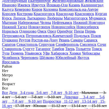
Долгопрудный
Екатеринбург
Железнодорожный
Жуковский
Иваново
Ижевск
Иркутск
Йошкар-Ола
Казань
Калининград
Калуга
Кемерово
Киров
Коломна
Комсомольск-на-Амуре
Королев
Кострома
Красногорск
Краснодар
Красноярск
Курган
Курск
Липецк
Лыткарино
Люберцы
Магнитогорск
Мурманск
Мытищи
Набережные Челны
Нефтекамск
Нижний Новгород
Нижний Тагил
Новокузнецк
Новороссийск
Новосибирск
Норильск
Одинцово
Омск
Орел
Оренбург
Пенза
Пермь
Петрозаводск
Петропавловск-Камчатский
Подольск
Псков
Пушкино
Реутов
Ростов-на-Дону
Рязань
Самара
Саранск
Саратов
Севастополь
Серпухов
Симферополь
Смоленск
Сочи
Ставрополь
Сургут
Таганрог
Тамбов
Тверь
Тольятти
Томск
Тула
Тюмень
Ульяновск
Уфа
Хабаровск
Химки
Чебоксары
Челябинск
Череповец
Щёлково
Юбилейный
Якутск
Ярославль
Район
Нет
Метро
Нет
Возраст
Все
Все
Дети
3-4 года
5-6 лет
7-8 лет
9-10 лет
Мальчики
3-
4 лет
5-6 лет
7-8 лет
9-10 лет
Девочки
3-4 лет
5-6
лет
7-8 лет
9-10 лет
Подростки
11-12 лет
13-14 лет
15-
16 лет
17-18 лет
Юноши
11-12 лет
13-14 лет
15-16 лет