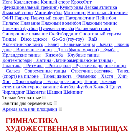
Йога
Калланетика
Конный спорт
КроссФит
(функциональный тренинг)
Культуризм
Легкая атлетика
Лыжный спорт
Мини-футбол
Мотоспорт
Настольный теннис
ОФП
Паркур
Парусный спорт
Пауэрлифтинг
Пейнтбол
Пилатес
Плавание
Пляжный волейбол
Пляжный теннис
Пляжный футбол
Пулевая стрельба
Роликовый спорт
Синхронное плавание
Скейтбординг
Спортивный туризм
Танцы
Disco (диско)
Go-Go (гоу-гоу)
RnB
Аргентинское танго
Балет
Бальные танцы
Бачата
Брейк
данс
Восточные танцы
Джаз (фанк, модерн)
Зумба
Ирландские танцы
Кизомба
Клубные танцы
Контемпорари
Латина (Латиноамериканские танцы)
Пластика
Ритмика
Рок-н-ролл
Русские народные танцы
Сальса
Современные танцы
Стретчинг, растяжка
Танец
(спорт) на пилоне
Танец живота
Фламенко
Хастл
Хип-
Хоп
Хореография
Эстрадные танцы
Теннис
Тяжелая
атлетика
Фигурное катание
Фитбол
Футбол
Хоккей
Цигун
Чирлидинг
Шахматы
Шашки
Шейпинг
Только бесплатные
Занятия для беременных
Аренда зала или площадки
ГИМНАСТИКА
ХУДОЖЕСТВЕННАЯ В МЫТИЩАХ