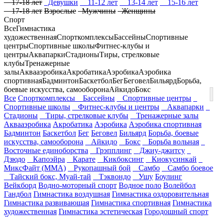
17-18 лет
Девушки
11-12 лет
13-14 лет
15-16 лет
17-18 лет
Взрослые
Мужчины
Женщины
Спорт
Все
Гимнастика
художественная
Спорткомплексы
Бассейны
Спортивные
центры
Спортивные школы
Фитнес-клубы и
центры
Аквапарки
Стадионы
Тиры, стрелковые
клубы
Тренажерные
залы
Аквааэробика
Акробатика
Аэробика
Аэробика
спортивная
Бадминтон
Баскетбол
Бег
Беговел
Бильярд
Борьба,
боевые искусства, самооборона
Айкидо
Бокс
Все
Спорткомплексы
Бассейны
Спортивные центры
Спортивные школы
Фитнес-клубы и центры
Аквапарки
Стадионы
Тиры, стрелковые клубы
Тренажерные залы
Аквааэробика
Акробатика
Аэробика
Аэробика спортивная
Бадминтон
Баскетбол
Бег
Беговел
Бильярд
Борьба, боевые
искусства, самооборона
Айкидо
Бокс
Борьба вольная
Восточные единоборства
Грэпплинг
Джиу-джитсу
Дзюдо
Капоэйра
Карате
Кикбоксинг
Киокусинкай
МиксФайт (ММА)
Рукопашный бой
Самбо
Самбо боевое
Тайский бокс, Муай-тай
Тэквондо
Ушу
Боулинг
Вейкборд
Водно-моторный спорт
Водное поло
Волейбол
Гандбол
Гимнастика воздушная
Гимнастика оздоровительная
Гимнастика развивающая
Гимнастика спортивная
Гимнастика
художественная
Гимнастика эстетическая
Городошный спорт