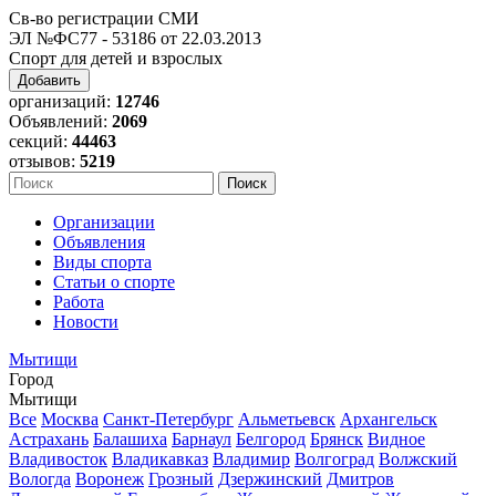
Св-во регистрации СМИ
ЭЛ №ФС77 - 53186 от 22.03.2013
Спорт для детей и взрослых
Добавить
организаций:
12746
Объявлений:
2069
секций:
44463
отзывов:
5219
Организации
Объявления
Виды спорта
Статьи о спорте
Работа
Новости
Мытищи
Город
Мытищи
Все
Москва
Санкт-Петербург
Альметьевск
Архангельск
Астрахань
Балашиха
Барнаул
Белгород
Брянск
Видное
Владивосток
Владикавказ
Владимир
Волгоград
Волжский
Вологда
Воронеж
Грозный
Дзержинский
Дмитров